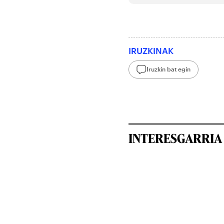
IRUZKINAK
Iruzkin bat egin
INTERESGARRIA 