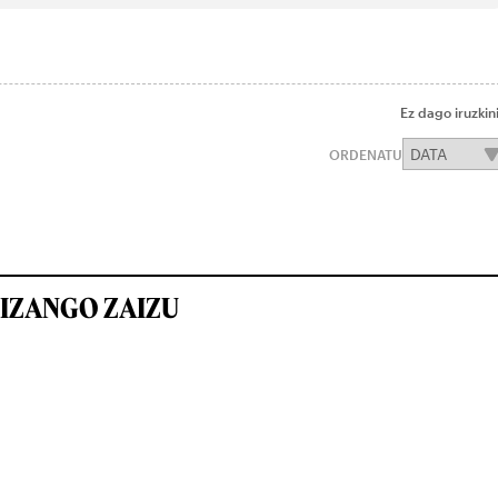
Ez dago iruzkin
ORDENATU
IZANGO ZAIZU