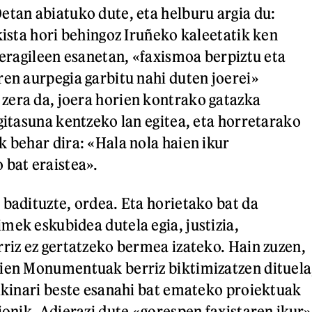
etan abiatuko dute, eta helburu argia du:
kista hori behingoz Iruñeko kaleetatik ken
 eragileen esanetan, «faxismoa berpiztu eta
ren aurpegia garbitu nahi duten joerei»
zera da, joera horien kontrako gatazka
egitasuna kentzeko lan egitea, eta horretarako
k behar dira: «Hala nola haien ikur
 bat eraistea».
 badituzte, ordea. Eta horietako bat da
mek eskubidea dutela egia, justizia,
rriz ez gertatzeko bermea izateko. Hain zuzen,
rien Monumentuak berriz biktimizatzen dituela
aikinari beste esanahi bat emateko proiektuak
ionik. Adierazi dute «gorespen faxistaren ikur»