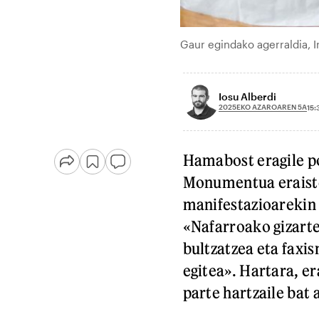
Gaur egindako agerraldia, 
Iosu Alberdi
2025EKO AZAROAREN 5A
15:
Hamabost eragile po
Monumentua eraiste
manifestazioarekin b
«Nafarroako gizarte
bultzatzea eta faxi
egitea». Hartara, e
parte hartzaile bat 