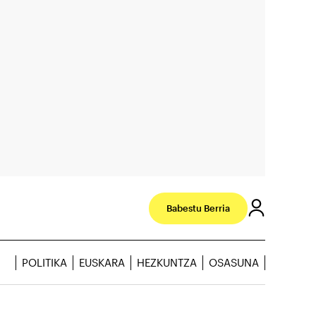
Babestu Berria
POLITIKA
EUSKARA
HEZKUNTZA
OSASUNA