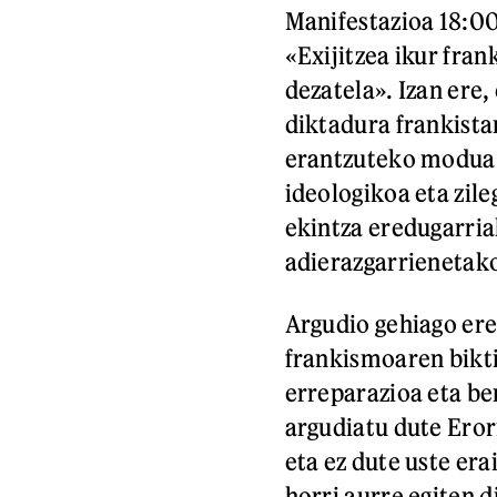
Manifestazioa 18:00
«Exijitzea ikur fran
dezatela». Izan ere,
diktadura frankista
erantzuteko modua 
ideologikoa eta zil
ekintza eredugarria
adierazgarrienetako
Argudio gehiago ere
frankismoaren bikti
erreparazioa eta be
argudiatu dute Ero
eta ez dute uste er
horri aurre egiten d