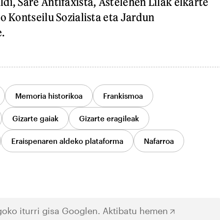
di, Sare Antifaxista, Astelehen Lilak elkarte
o Kontseilu Sozialista eta Jardun
.
Memoria historikoa
Frankismoa
Gizarte gaiak
Gizarte eragileak
Eraispenaren aldeko plataforma
Nafarroa
oko iturri gisa Googlen.
Aktibatu hemen