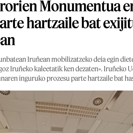
Erorien Monumentua er
rte hartzaile bat exiji
ean
unbatean Iruñean mobilizatzeko deia egin diete 
goz Iruñeko kaleetatik ken dezaten». Iruñeko U
unaren inguruko prozesu parte hartzaile bat ha