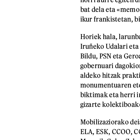
bat dela eta «memo
ikur frankistetan, 
Horiek hala, larunb
Iruñeko Udalari eta
Bildu, PSN eta Gero
gobernuari dagokion
aldeko hitzak prakt
monumentuaren etor
biktimak eta herri
gizarte kolektiboak
Mobilizaziorako dei
ELA, ESK, CCOO, CGT