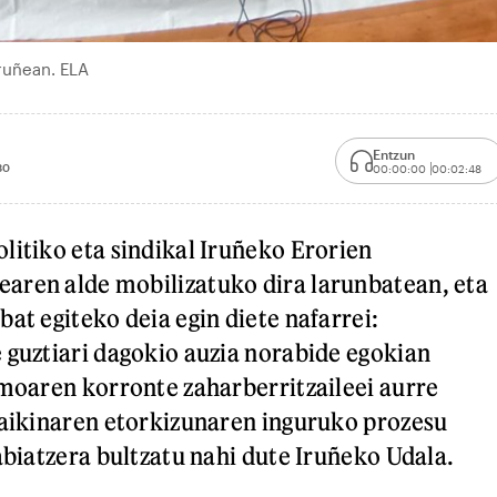
Iruñean. ELA
Entzun
30
00:00:00
00:02:48
litiko eta sindikal Iruñeko Erorien
aren alde mobilizatuko dira larunbatean, eta
at egiteko deia egin diete nafarrei:
 guztiari dagokio auzia norabide egokian
smoaren korronte zaharberritzaileei aurre
raikinaren etorkizunaren inguruko prozesu
abiatzera bultzatu nahi dute Iruñeko Udala.