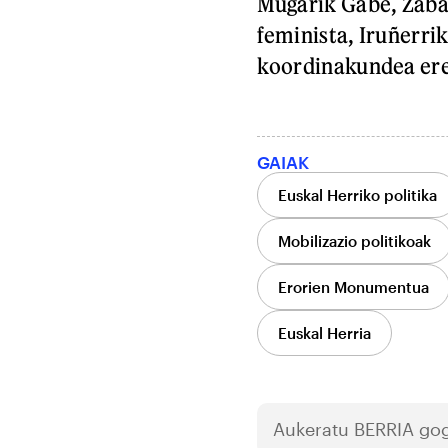
Mugarik Gabe, Zabal
feminista, Iruñerrik
koordinakundea ere
GAIAK
Euskal Herriko politika
Mobilizazio politikoak
Erorien Monumentua
Euskal Herria
Aukeratu
BERRIA
gog