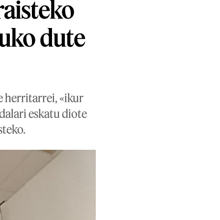
aisteko
tuko dute
herritarrei, «ikur
dalari eskatu diote
steko.