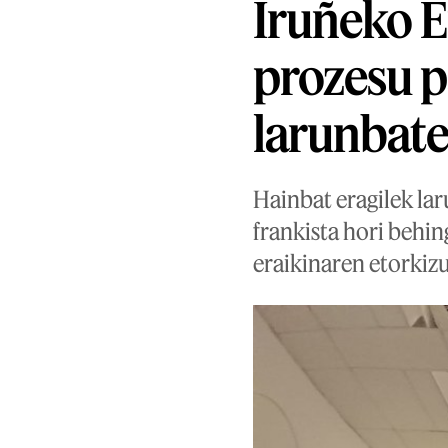
Iruñeko 
prozesu pa
larunbat
Hainbat eragilek lar
frankista hori behin
eraikinaren etorkiz