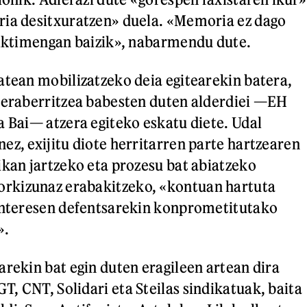
ria desitxuratzen» duela. «Memoria ez dago
biktimengan baizik», nabarmendu dute.
atean mobilizatzeko deia egitearekin batera,
 eraberritzea babesten duten alderdiei —EH
a Bai— atzera egiteko eskatu diete. Udal
ez, exijitu diote herritarren parte hartzearen
ikan jartzeko eta prozesu bat abiatzeko
kizunaz erabakitzeko, «kontuan hartuta
 interesen defentsarekin konprometitutako
».
arekin bat egin duten eragileen artean dira
, CNT, Solidari eta Steilas sindikatuak, baita