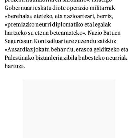
Gobernuari eskatu diote operazio militarrak
«berehala» eteteko, eta nazioarteari, berriz,
«premiazko neurri diplomatiko eta legalak
hartzeko su etena betearazteko». Nazio Batuen
Segurtasun Kontseiluari ere zuzendu zaizkio:
«Ausardiaz jokatu behar du, erasoa gelditzeko eta
Palestinako biztanleria zibila babesteko neurriak
hartuz».