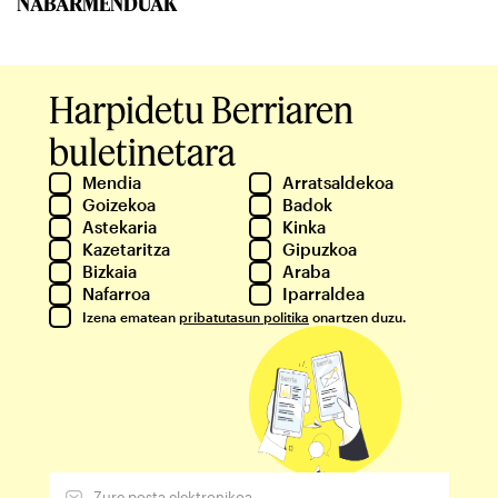
NABARMENDUAK
Harpidetu Berriaren
buletinetara
Mendia
Arratsaldekoa
Goizekoa
Badok
Astekaria
Kinka
Kazetaritza
Gipuzkoa
Bizkaia
Araba
Nafarroa
Iparraldea
Izena ematean
pribatutasun politika
onartzen duzu.