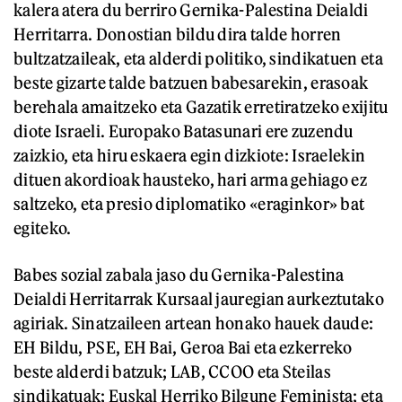
kalera atera du berriro Gernika-Palestina Deialdi
Herritarra. Donostian bildu dira talde horren
bultzatzaileak, eta alderdi politiko, sindikatuen eta
beste gizarte talde batzuen babesarekin, erasoak
berehala amaitzeko eta Gazatik erretiratzeko exijitu
diote Israeli. Europako Batasunari ere zuzendu
zaizkio, eta hiru eskaera egin dizkiote: Israelekin
dituen akordioak hausteko, hari arma gehiago ez
saltzeko, eta presio diplomatiko «eraginkor» bat
egiteko.
Babes sozial zabala jaso du Gernika-Palestina
Deialdi Herritarrak Kursaal jauregian aurkeztutako
agiriak. Sinatzaileen artean honako hauek daude:
EH Bildu, PSE, EH Bai, Geroa Bai eta ezkerreko
beste alderdi batzuk; LAB, CCOO eta Steilas
sindikatuak; Euskal Herriko Bilgune Feminista; eta