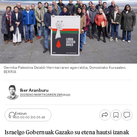
Gernika-Palestina Deialdi Herritarraren agerraldia, Donostiako Kursaalen.
BERRIA
Iker Aranburu
2025EKO MARTXOAREN 29A
17:00
Entzun
00:00:00
00:05:48
Israelgo Gobernuak Gazako su etena hautsi izanak