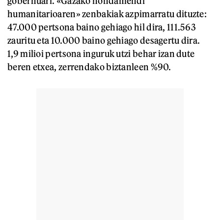
gobernuari. «Gazako hondamendi
humanitarioaren» zenbakiak azpimarratu dituzte:
47.000 pertsona baino gehiago hil dira, 111.563
zauritu eta 10.000 baino gehiago desagertu dira.
1,9 milioi pertsona inguruk utzi behar izan dute
beren etxea, zerrendako biztanleen %90.