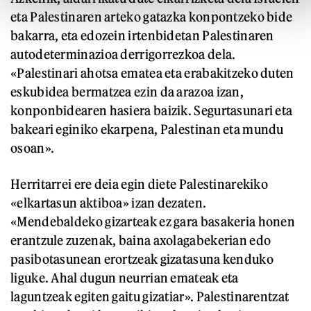
eta Palestinaren arteko gatazka konpontzeko bide
bakarra, eta edozein irtenbidetan Palestinaren
autodeterminazioa derrigorrezkoa dela.
«Palestinari ahotsa ematea eta erabakitzeko duten
eskubidea bermatzea ezin da arazoa izan,
konponbidearen hasiera baizik. Segurtasunari eta
bakeari eginiko ekarpena, Palestinan eta mundu
osoan».
Herritarrei ere deia egin diete Palestinarekiko
«elkartasun aktiboa» izan dezaten.
«Mendebaldeko gizarteak ez gara basakeria honen
erantzule zuzenak, baina axolagabekerian edo
pasibotasunean erortzeak gizatasuna kenduko
liguke. Ahal dugun neurrian emateak eta
laguntzeak egiten gaitu gizatiar». Palestinarentzat