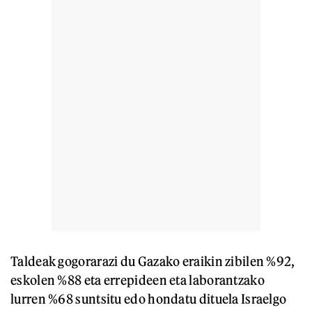
Taldeak gogorarazi du Gazako eraikin zibilen %92,
eskolen %88 eta errepideen eta laborantzako
lurren %68 suntsitu edo hondatu dituela Israelgo