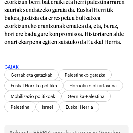
etorkizun berri bat eraiki eta herri palestinarraren
zauriak sendatzeko garaia da. Euskal Herritik
bakea, justizia eta errespetua bultzatzea
etorkizuneko erantzunak ematea da, eta, beraz,
hori ere bada gure konpromisoa. Historiaren alde
onari ekarpena egiten saiatuko da Euskal Herria.
GAIAK
Gerrak eta gatazkak
Palestinako gatazka
Euskal Herriko politika
Herriekiko elkartasuna
Mobilizazio politikoak
Gernika-Palestina
Palestina
Israel
Euskal Herria
Aukeratu
BERRIA
gogoko iturri gisa Googlen.