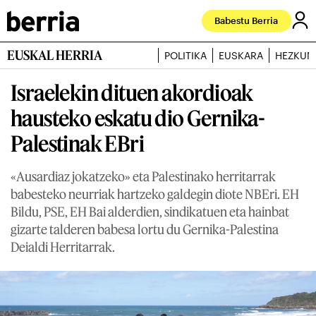
Babestu Berria
EUSKAL HERRIA
POLITIKA
EUSKARA
HEZKUN
Israelekin dituen akordioak
hausteko eskatu dio Gernika-
Palestinak EBri
«Ausardiaz jokatzeko» eta Palestinako herritarrak
babesteko neurriak hartzeko galdegin diote NBEri. EH
Bildu, PSE, EH Bai alderdien, sindikatuen eta hainbat
gizarte talderen babesa lortu du Gernika-Palestina
Deialdi Herritarrak.