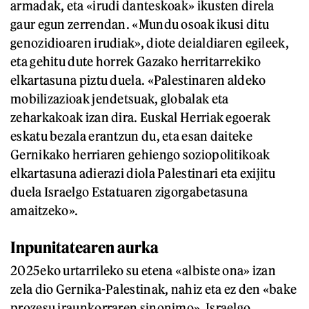
armadak, eta «irudi danteskoak» ikusten direla
gaur egun zerrendan. «Mundu osoak ikusi ditu
genozidioaren irudiak», diote deialdiaren egileek,
eta gehitu dute horrek Gazako herritarrekiko
elkartasuna piztu duela. «Palestinaren aldeko
mobilizazioak jendetsuak, globalak eta
zeharkakoak izan dira. Euskal Herriak egoerak
eskatu bezala erantzun du, eta esan daiteke
Gernikako herriaren gehiengo soziopolitikoak
elkartasuna adierazi diola Palestinari eta exijitu
duela Israelgo Estatuaren zigorgabetasuna
amaitzeko».
Inpunitatearen aurka
2025eko urtarrileko su etena «albiste ona» izan
zela dio Gernika-Palestinak, nahiz eta ez den «bake
prozesu iraunkorraren sinonimo». Israelgo