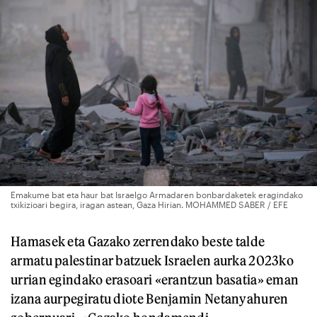
Emakume bat eta haur bat Israelgo Armadaren bonbardaketek eragindako
txikizioari begira, iragan astean, Gaza Hirian. MOHAMMED SABER / EFE
Hamasek eta Gazako zerrendako beste talde
armatu palestinar batzuek Israelen aurka 2023ko
urrian egindako erasoari «erantzun basatia» eman
izana aurpegiratu diote Benjamin Netanyahuren