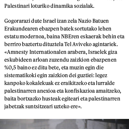
Palestinari loturiko dinamika sozialak.
Gogorarazi dute Israel izan zela Nazio Batuen
Erakundearen ebazpen batek sortutako lehen
estatu modernoa, baina NBEren eskaerak behin eta
berriro baztertu dituztela Tel Aviveko agintariek.
«Amnesty Internationalen arabera, Israelek giza
eskubideen arloan zuzendu zaizkion ebazpenen
%0,5 baino ez ditu bete, eta muzin egin die
sistematikoki egin zaizkion dei guztiei: legez
kanpoko kokalekuak ez eraikitzeko eta lurralde
palestinarren anexioa eta konfiskazioa amaitzeko,
baita bortxazko husteak egiteari eta palestinarren
jabetzak suntsitzeari uzteko ere».