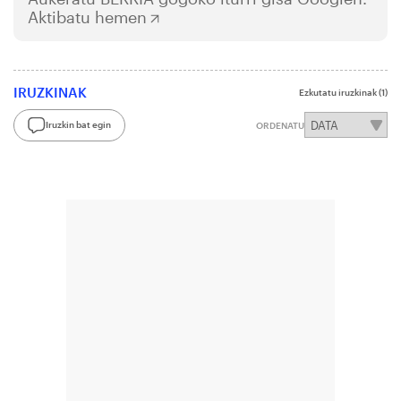
Aktibatu hemen
IRUZKINAK
Ezkutatu iruzkinak
(1)
Iruzkin bat egin
ORDENATU