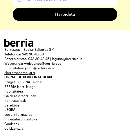
Berria.eus - Euskal Editorea SM
Telefonoa: 943 30 40 30
Bezero arreta: 943 30 43 45 | laguna@berria.eus
Webgunea:
webgunea@berria.eus
Publizitatea:
publi@bidera.eus
Harremanetan jarri
ORRIALDE KORPORATIBOAK
Ezagutu BERRIA Taldea
BERRIA berri bloga
Publizitatea
Galdera-erantzunak
Kontratazioak
Sarebide
LEGEA
Lege informazioa
Pribatutasun politika
Cookieak
cc Lizentzia