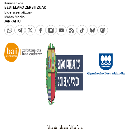
Kanal etikoa
BESTELAKO ZERBITZUAK
Bidera zerbitzuak
Midas Media
JARRAITU