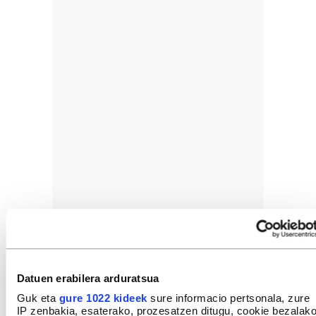
Datuen erabilera arduratsua
Guk eta
gure 1022 kideek
sure informacio pertsonala, zure
IP zenbakia, esaterako, prozesatzen ditugu, cookie bezalak