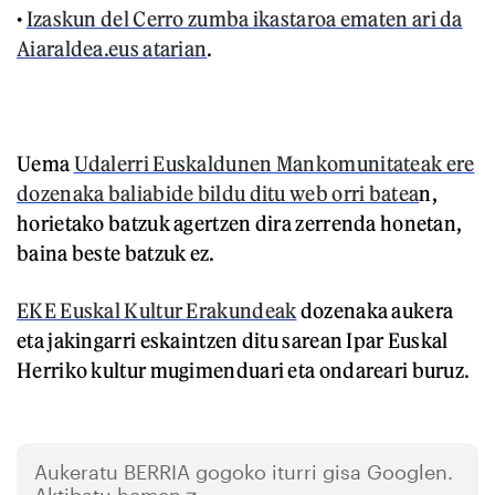
•
Izaskun del Cerro zumba ikastaroa ematen ari da
Aiaraldea.eus atarian
.
Uema
Udalerri Euskaldunen Mankomunitateak ere
dozenaka baliabide bildu ditu web orri batea
n,
horietako batzuk agertzen dira zerrenda honetan,
baina beste batzuk ez.
EKE Euskal Kultur Erakundeak
dozenaka aukera
eta jakingarri eskaintzen ditu sarean Ipar Euskal
Herriko kultur mugimenduari eta ondareari buruz.
Aukeratu
BERRIA
gogoko iturri gisa Googlen.
Aktibatu hemen