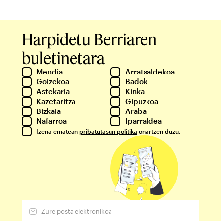
Harpidetu Berriaren
buletinetara
Mendia
Arratsaldekoa
Goizekoa
Badok
Astekaria
Kinka
Kazetaritza
Gipuzkoa
Bizkaia
Araba
Nafarroa
Iparraldea
Izena ematean
pribatutasun politika
onartzen duzu.