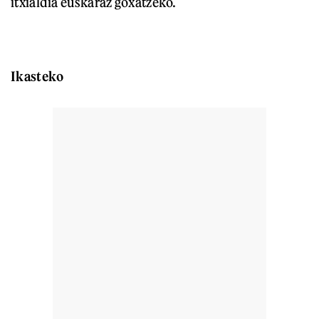
itxialdia euskaraz goxatzeko.
Ikasteko