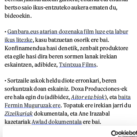
bertso saio ikus-entzuteko aukera ematen du,
bideoekin.
•
Ganbara.eus atarian dozenaka film luze eta labur
ikus litezke
, kasu batzuetan osorik ere bai.
Konfinamendua hasi denetik, zenbait produktore
eta egile hasi dira beren sormen lanak irekian
eskaintzen, adibidez,
Txintxua Films
.
• Sortzaile askok heldu diote erronkari, beren
sorkuntzak doan eskainiz. Doxa Producciones-ek
ere hala egin du (adibidez,
Aitor eta biok
), eta
baita
Fermin Muguruzak ere
. Topatuk ere irekian jarri du
Zizelkariak
dokumentala, eta Ane Irazabal
kazetariak
Awlad dokumentala
ere bai.