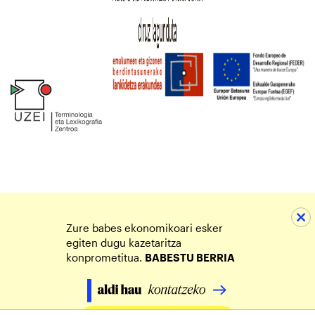
Zure babes ekonomikoari esker
egiten dugu kazetaritza
konprometitua.
BABESTU BERRIA