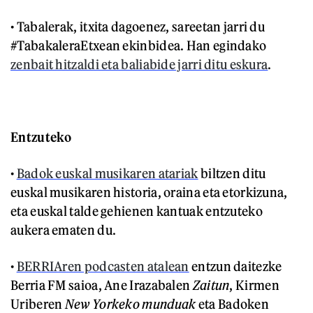
• Tabalerak, itxita dagoenez, sareetan jarri du
#TabakaleraEtxean ekinbidea. Han egindako
zenbait hitzaldi eta baliabide jarri ditu eskura
.
Entzuteko
•
Badok euskal musikaren atariak
biltzen ditu
euskal musikaren historia, oraina eta etorkizuna,
eta euskal talde gehienen kantuak entzuteko
aukera ematen du.
•
BERRIAren podcasten atalean
entzun daitezke
Berria FM saioa, Ane Irazabalen
Zaitun
, Kirmen
Uriberen
New Yorkeko munduak
eta Badoken