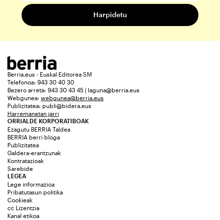
Berria.eus - Euskal Editorea SM
Telefonoa: 943 30 40 30
Bezero arreta: 943 30 43 45 | laguna@berria.eus
Webgunea:
webgunea@berria.eus
Publizitatea:
publi@bidera.eus
Harremanetan jarri
ORRIALDE KORPORATIBOAK
Ezagutu BERRIA Taldea
BERRIA berri bloga
Publizitatea
Galdera-erantzunak
Kontratazioak
Sarebide
LEGEA
Lege informazioa
Pribatutasun politika
Cookieak
cc Lizentzia
Kanal etikoa