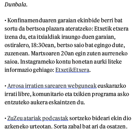
Dunbala
.
• Konfinamenduaren garaian ekinbide berri bat
sortu da bertsoa plazara ateratzeko: Etxetik etxera
izena du, eta itxialdiak iraungo duen garaian,
ostiralero, 18:30ean, bertso saio bat egingo dute,
zuzenean. Martxoaren 20an egin zuten aurreneko
saioa. Instagrameko kontu honetan aurki liteke
informazio gehiago:
EtxetikEtxera
.
•
Arrosa irratien sarearen webguneak
euskarazko
irrati libre, komunitario eta txikien programa asko
entzuteko aukera eskaintzen du.
•
ZuZeu atariak podcastak
sortzeko bideari ekin dio
azkeneko urteotan. Sorta zabal bat ari da osatzen.