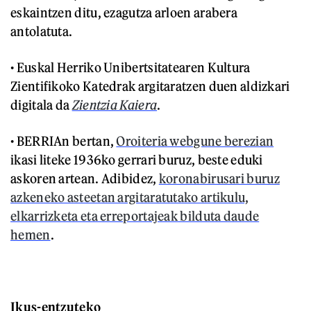
eskaintzen ditu, ezagutza arloen arabera
antolatuta.
• Euskal Herriko Unibertsitatearen Kultura
Zientifikoko Katedrak argitaratzen duen aldizkari
digitala da
Zientzia Kaiera
.
• BERRIAn bertan,
Oroiteria webgune berezian
ikasi liteke 1936ko gerrari buruz, beste eduki
askoren artean. Adibidez,
koronabirusari buruz
azkeneko asteetan argitaratutako artikulu,
elkarrizketa eta erreportajeak bilduta daude
hemen
.
Ikus-entzuteko