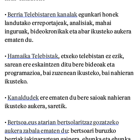
•
Berria Telebistaren kanalak
egunkari honek
landutako erreportajeak, analisiak, mahai
inguruak, bideokronikak eta abar ikusteko aukera
ematen du.
•
Hamaika Telebistak
, etxeko telebistan ez ezik,
sarean ere eskaintzen ditu bere bideoak eta
programazioa, bai zuzenean ikusteko, bai nahieran
ikusteko.
•
Kanaldudek
ere ematen du bere saioak nahieran
ikusteko aukera, saretik.
•
Bertsoa.eus atarian bertsolaritzaz gozatzeko
aukera zabala ematen du
: bertsoari buruzko
berriak jakinaraztean gainera, ehunka eta ehunka