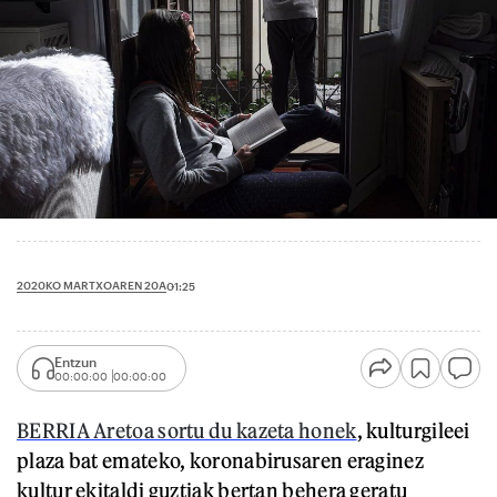
2020KO MARTXOAREN 20A
01:25
Entzun
00:00:00
00:00:00
BERRIA Aretoa sortu du kazeta honek
, kulturgileei
plaza bat emateko, koronabirusaren eraginez
kultur ekitaldi guztiak bertan behera geratu