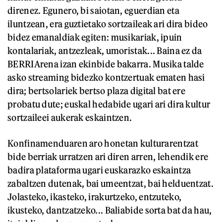
direnez. Egunero, bi saiotan, eguerdian eta
iluntzean, era guztietako sortzaileak ari dira bideo
bidez emanaldiak egiten: musikariak, ipuin
kontalariak, antzezleak, umoristak... Baina ez da
BERRIArena izan ekinbide bakarra. Musika talde
asko streaming bidezko kontzertuak ematen hasi
dira; bertsolariek bertso plaza digital bat ere
probatu dute; euskal hedabide ugari ari dira kultur
sortzaileei aukerak eskaintzen.
Konfinamenduaren aro honetan kulturarentzat
bide berriak urratzen ari diren arren, lehendik ere
badira plataforma ugari euskarazko eskaintza
zabaltzen dutenak, bai umeentzat, bai helduentzat.
Jolasteko, ikasteko, irakurtzeko, entzuteko,
ikusteko, dantzatzeko... Baliabide sorta bat da hau,