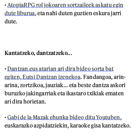
•
AtopiaRPG rol jokoaren sortzaileek askatu egin
dute liburua
, eta nahi duten guztien eskura jarri
dute.
Kantatzeko, dantzatzeko...
•
Dantzan.eus atarian ari dira bideo sorta bat
egiten, Eutsi Dantzan izenekoa
. Fandangoa, arin-
arina, zortzikoa, jauziak... eta beste dantza askori
buruzko jakingarriak eta ikastaro txikiak ematen
ari dira horietan.
•
Gabi de la Mazak ehunka bideo ditu Youtuben
,
euskarazko azpidatziekin, karaoke gisa kantatzeko.