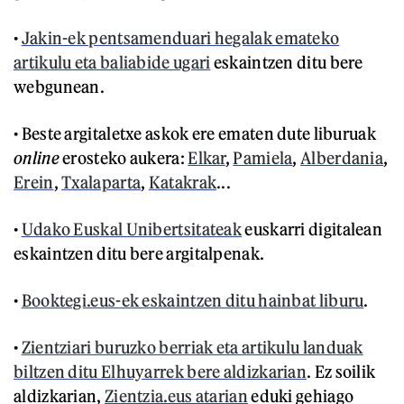
•
Jakin-ek pentsamenduari hegalak emateko
artikulu eta baliabide ugari
eskaintzen ditu bere
webgunean.
• Beste argitaletxe askok ere ematen dute liburuak
online
erosteko aukera:
Elkar
,
Pamiela
,
Alberdania
,
Erein
,
Txalaparta
,
Katakrak
...
•
Udako Euskal Unibertsitateak
euskarri digitalean
eskaintzen ditu bere argitalpenak.
•
Booktegi.eus-ek eskaintzen ditu hainbat liburu
.
•
Zientziari buruzko berriak eta artikulu landuak
biltzen ditu Elhuyarrek bere aldizkarian
. Ez soilik
aldizkarian,
Zientzia.eus atarian
eduki gehiago