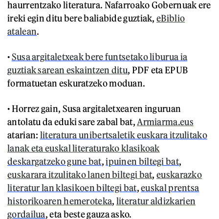
haurrentzako literatura. Nafarroako Gobernuak ere
ireki egin ditu bere baliabide guztiak,
eBiblio
atalean
.
•
Susa argitaletxeak bere funtsetako liburua ia
guztiak sarean eskaintzen ditu
, PDF eta EPUB
formatuetan eskuratzeko moduan.
• Horrez gain, Susa argitaletxearen inguruan
antolatu da eduki sare zabal bat,
Armiarma.eus
atarian:
literatura unibertsaletik euskara itzulitako
lanak eta euskal literaturako klasikoak
deskargatzeko gune bat
,
ipuinen biltegi bat
,
euskarara itzulitako lanen biltegi bat
,
euskarazko
literatur lan klasikoen biltegi bat
,
euskal prentsa
historikoaren hemeroteka
,
literatur aldizkarien
gordailua
, eta beste gauza asko.