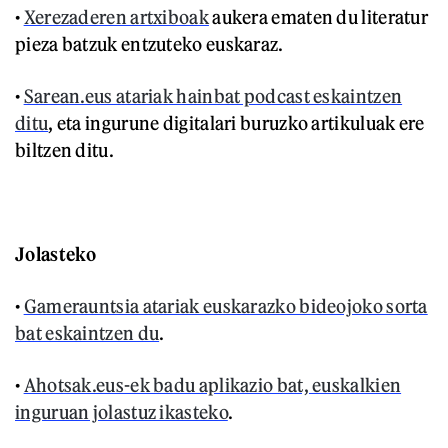
•
Xerezaderen artxiboak
aukera ematen du literatur
pieza batzuk entzuteko euskaraz.
•
Sarean.eus atariak hainbat podcast eskaintzen
ditu
, eta ingurune digitalari buruzko artikuluak ere
biltzen ditu.
Jolasteko
•
Gamerauntsia atariak euskarazko bideojoko sorta
bat eskaintzen du
.
•
Ahotsak.eus-ek badu aplikazio bat, euskalkien
inguruan jolastuz ikasteko
.