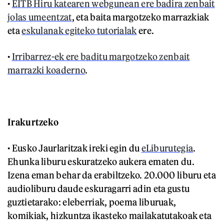
•
EITB Hiru katearen webgunean ere badira zenbait
jolas umeentzat
, eta baita margotzeko marrazkiak
eta
eskulanak egiteko tutorialak
ere.
•
Irribarrez-ek ere baditu margotzeko zenbait
marrazki koaderno
.
Irakurtzeko
• Eusko Jaurlaritzak ireki egin du
eLiburutegia
.
Ehunka liburu eskuratzeko aukera ematen du.
Izena eman behar da erabiltzeko. 20.000 liburu eta
audioliburu daude eskuragarri adin eta gustu
guztietarako: eleberriak, poema liburuak,
komikiak, hizkuntza ikasteko mailakatutakoak eta