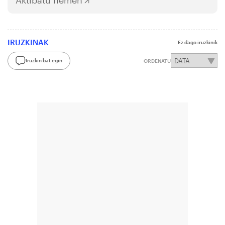
IRUZKINAK
Ez dago iruzkinik
Iruzkin bat egin
ORDENATU