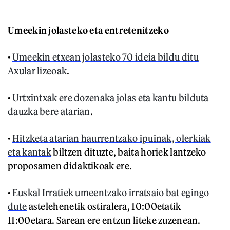
Umeekin jolasteko eta entretenitzeko
•
Umeekin etxean jolasteko 70 ideia bildu ditu
Axular lizeoak
.
•
Urtxintxak ere dozenaka jolas eta kantu bilduta
dauzka bere atarian
.
•
Hitzketa atarian haurrentzako ipuinak, olerkiak
eta kantak
biltzen dituzte, baita horiek lantzeko
proposamen didaktikoak ere.
•
Euskal Irratiek umeentzako irratsaio bat egingo
dute
astelehenetik ostiralera, 10:00etatik
11:00etara. Sarean ere entzun liteke zuzenean.