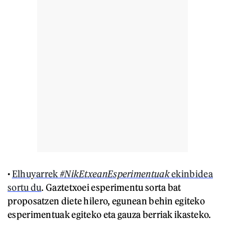
•
Elhuyarrek
#NikEtxeanEsperimentuak
ekinbidea
sortu du
. Gaztetxoei esperimentu sorta bat
proposatzen diete hilero, egunean behin egiteko
esperimentuak egiteko eta gauza berriak ikasteko.