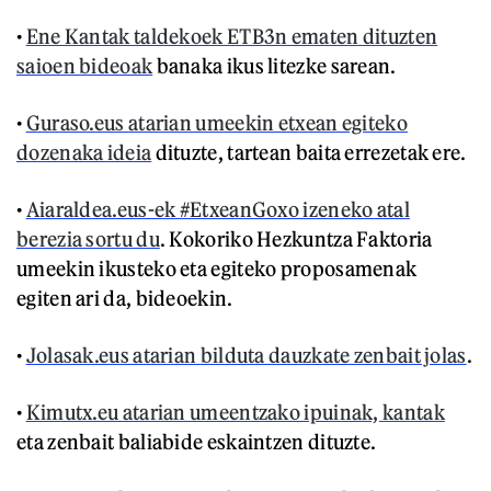
•
Ene Kantak taldekoek ETB3n ematen dituzten
saioen bideoak
banaka ikus litezke sarean.
•
Guraso.eus atarian umeekin etxean egiteko
dozenaka ideia
dituzte, tartean baita errezetak ere.
•
Aiaraldea.eus-ek #EtxeanGoxo izeneko atal
berezia sortu du
. Kokoriko Hezkuntza Faktoria
umeekin ikusteko eta egiteko proposamenak
egiten ari da, bideoekin.
•
Jolasak.eus atarian bilduta dauzkate zenbait jolas
.
•
Kimutx.eu atarian umeentzako ipuinak, kantak
eta zenbait baliabide eskaintzen dituzte.