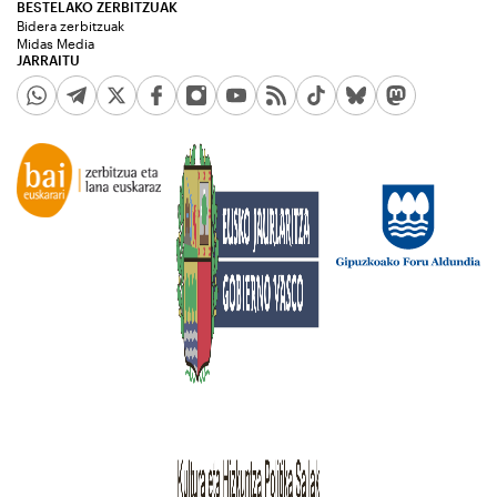
BESTELAKO ZERBITZUAK
Bidera zerbitzuak
Midas Media
JARRAITU