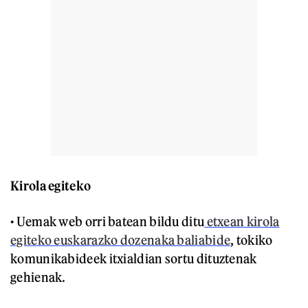
Kirola egiteko
• Uemak web orri batean bildu ditu
etxean kirola
egiteko euskarazko dozenaka baliabide
, tokiko
komunikabideek itxialdian sortu dituztenak
gehienak.