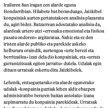
Irailaren 8an iragan zen alarde eguna
Hondarribian. Hilabete bat beranduago, Jaizkibel
konpainiak aurten gertatutakoen analisia plazaratu
du, agiri bidez. Batzarrean adostutako analisia da,
alardeak urtero utzi «erresaka emozional eta fisikoa
pasatu ondoren» argitaratua. Nahiz eta ez den
iristen alarde publiko eta parekide askeko
helburura oraindik, aurtengoa «urte berezi eta
berritzailea» izan dela dio konpainiak, eta «urrats
garrantzitsuak egiten jarraitu» dutela. Udalak egin
dituen urratsak eskertu ditu Jaizkibelek.
Lehenik, entseguetarako eta alarde egunerako
udalak «konpainia guztiak lehen aldiz ebazpen
administratibo beraren baitan antolatu» izana
azpimarratu du konpainia parekideak. Urratsak