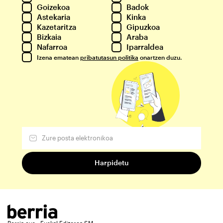
Goizekoa
Badok
Astekaria
Kinka
Kazetaritza
Gipuzkoa
Bizkaia
Araba
Nafarroa
Iparraldea
Izena ematean
pribatutasun politika
onartzen duzu.
Berria.eus - Euskal Editorea SM