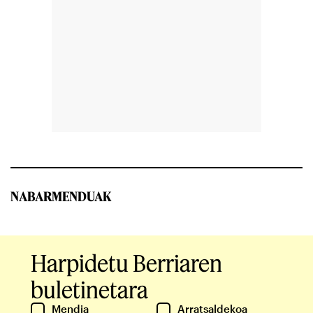
NABARMENDUAK
Harpidetu Berriaren
buletinetara
Mendia
Arratsaldekoa