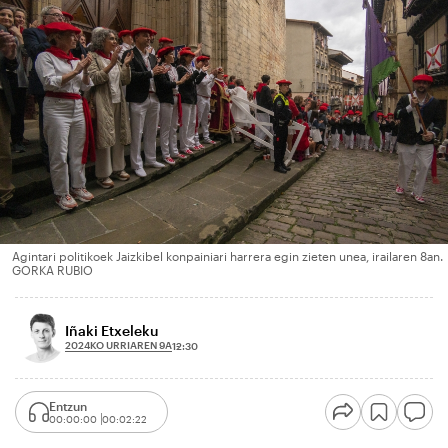
Agintari politikoek Jaizkibel konpainiari harrera egin zieten unea, irailaren 8an.
GORKA RUBIO
Iñaki Etxeleku
2024KO URRIAREN 9A
12:30
Entzun
00:00:00
00:02:22