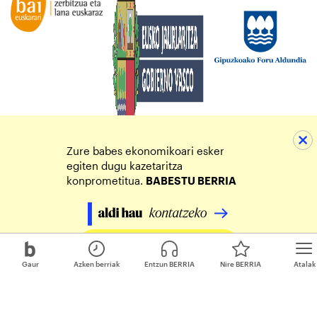
Zure babes ekonomikoari esker
egiten dugu kazetaritza
konprometitua.
BABESTU BERRIA
Egin zure ekarpena
Gaur
Azken berriak
Entzun BERRIA
Nire BERRIA
Atalak