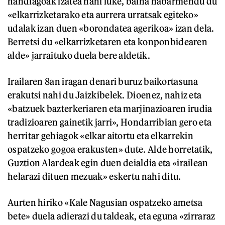
handiagoak izatea nahi luke, baina nabarmendu du
«elkarrizketarako eta aurrera urratsak egiteko»
udalak izan duen «borondatea agerikoa» izan dela.
Berretsi du «elkarrizketaren eta konponbidearen
alde» jarraituko duela bere aldetik.
Irailaren 8an iragan denari buruz baikortasuna
erakutsi nahi du Jaizkibelek. Dioenez, nahiz eta
«batzuek bazterkeriaren eta marjinazioaren irudia
tradizioaren gainetik jarri», Hondarribian gero eta
herritar gehiagok «elkar aitortu eta elkarrekin
ospatzeko gogoa erakusten» dute. Alde horretatik,
Guztion Alardeak egin duen deialdia eta «irailean
helarazi dituen mezuak» eskertu nahi ditu.
Aurten hiriko «Kale Nagusian ospatzeko ametsa
bete» duela adierazi du taldeak, eta eguna «zirraraz