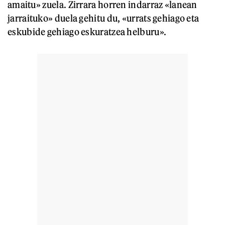
amaitu» zuela. Zirrara horren indarraz «lanean
jarraituko» duela gehitu du, «urrats gehiago eta
eskubide gehiago eskuratzea helburu».