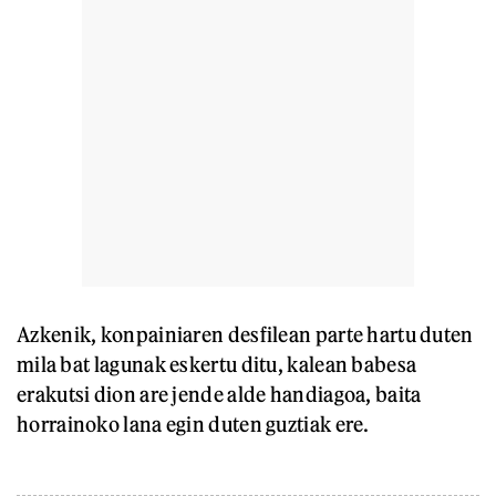
Azkenik, konpainiaren desfilean parte hartu duten
mila bat lagunak eskertu ditu, kalean babesa
erakutsi dion are jende alde handiagoa, baita
horrainoko lana egin duten guztiak ere.