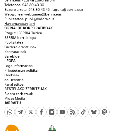
Telefonoa: 943 30 40 30
Bezero arreta: 943 30 43 45 | laguna@berria.eus
Webgunea:
webgunea@berria.eus
Publizitatea:
publi@bidera.eus
Harremanetan jarri
ORRIALDE KORPORATIBOAK
Ezagutu BERRIA Taldea
BERRIA berri bloga
Publizitatea
Galdera-erantzunak
Kontratazioak
Sarebide
LEGEA
Lege informazioa
Pribatutasun politika
Cookieak
cc Lizentzia
Kanal etikoa
BESTELAKO ZERBITZUAK
Bidera zerbitzuak
Midas Media
JARRAITU