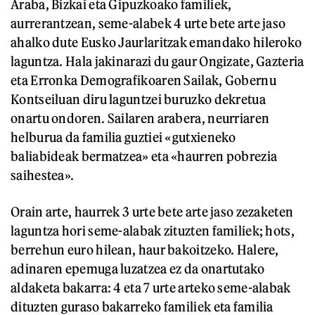
Araba, Bizkai eta Gipuzkoako familiek,
aurrerantzean, seme-alabek 4 urte bete arte jaso
ahalko dute Eusko Jaurlaritzak emandako hileroko
laguntza. Hala jakinarazi du gaur Ongizate, Gazteria
eta Erronka Demografikoaren Sailak, Gobernu
Kontseiluan diru laguntzei buruzko dekretua
onartu ondoren. Sailaren arabera, neurriaren
helburua da familia guztiei «gutxieneko
baliabideak bermatzea» eta «haurren pobrezia
saihestea».
Orain arte, haurrek 3 urte bete arte jaso zezaketen
laguntza hori seme-alabak zituzten familiek; hots,
berrehun euro hilean, haur bakoitzeko. Halere,
adinaren epemuga luzatzea ez da onartutako
aldaketa bakarra: 4 eta 7 urte arteko seme-alabak
dituzten guraso bakarreko familiek eta familia