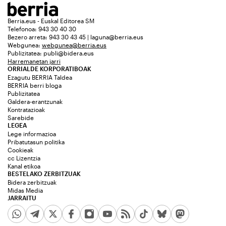
Berria.eus - Euskal Editorea SM
Telefonoa: 943 30 40 30
Bezero arreta: 943 30 43 45 | laguna@berria.eus
Webgunea:
webgunea@berria.eus
Publizitatea:
publi@bidera.eus
Harremanetan jarri
ORRIALDE KORPORATIBOAK
Ezagutu BERRIA Taldea
BERRIA berri bloga
Publizitatea
Galdera-erantzunak
Kontratazioak
Sarebide
LEGEA
Lege informazioa
Pribatutasun politika
Cookieak
cc Lizentzia
Kanal etikoa
BESTELAKO ZERBITZUAK
Bidera zerbitzuak
Midas Media
JARRAITU