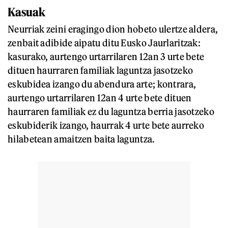
Kasuak
Neurriak zeini eragingo dion hobeto ulertze aldera,
zenbait adibide aipatu ditu Eusko Jaurlaritzak:
kasurako, aurtengo urtarrilaren 12an 3 urte bete
dituen haurraren familiak laguntza jasotzeko
eskubidea izango du abendura arte; kontrara,
aurtengo urtarrilaren 12an 4 urte bete dituen
haurraren familiak ez du laguntza berria jasotzeko
eskubiderik izango, haurrak 4 urte bete aurreko
hilabetean amaitzen baita laguntza.