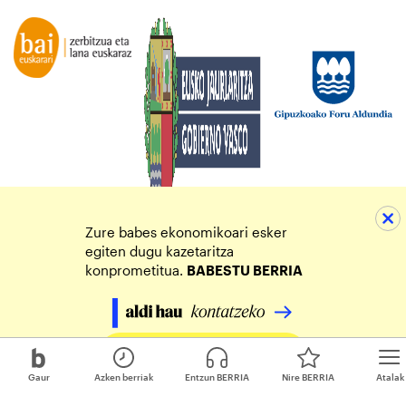
Zure babes ekonomikoari esker
egiten dugu kazetaritza
konprometitua.
BABESTU BERRIA
Egin zure ekarpena
Gaur
Azken berriak
Entzun BERRIA
Nire BERRIA
Atalak