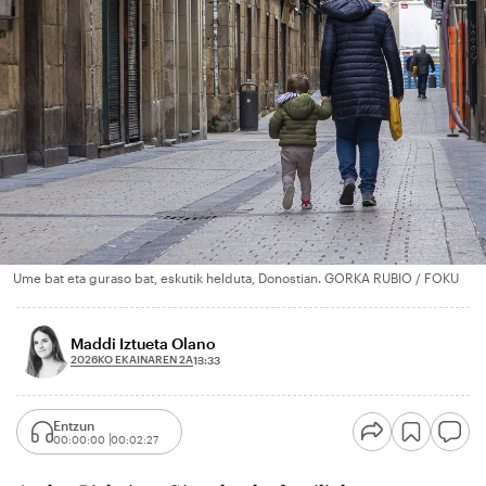
Ume bat eta guraso bat, eskutik helduta, Donostian. GORKA RUBIO / FOKU
Maddi Iztueta Olano
2026KO EKAINAREN 2A
13:33
Entzun
00:00:00
00:02:27