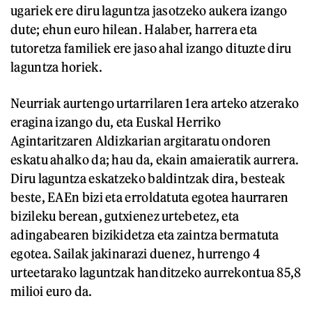
ugariek ere diru laguntza jasotzeko aukera izango
dute; ehun euro hilean. Halaber, harrera eta
tutoretza familiek ere jaso ahal izango dituzte diru
laguntza horiek.
Neurriak aurtengo urtarrilaren 1era arteko atzerako
eragina izango du, eta Euskal Herriko
Agintaritzaren Aldizkarian argitaratu ondoren
eskatu ahalko da; hau da, ekain amaieratik aurrera.
Diru laguntza eskatzeko baldintzak dira, besteak
beste, EAEn bizi eta erroldatuta egotea haurraren
bizileku berean, gutxienez urtebetez, eta
adingabearen bizikidetza eta zaintza bermatuta
egotea. Sailak jakinarazi duenez, hurrengo 4
urteetarako laguntzak handitzeko aurrekontua 85,8
milioi euro da.