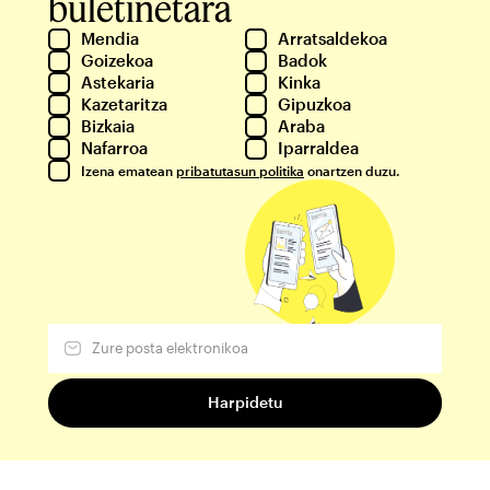
buletinetara
Mendia
Arratsaldekoa
Goizekoa
Badok
Astekaria
Kinka
Kazetaritza
Gipuzkoa
Bizkaia
Araba
Nafarroa
Iparraldea
Izena ematean
pribatutasun politika
onartzen duzu.