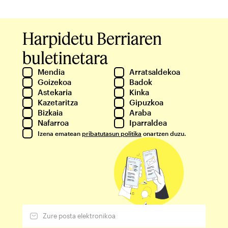
Harpidetu Berriaren
buletinetara
Mendia
Arratsaldekoa
Goizekoa
Badok
Astekaria
Kinka
Kazetaritza
Gipuzkoa
Bizkaia
Araba
Nafarroa
Iparraldea
Izena ematean
pribatutasun politika
onartzen duzu.