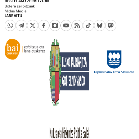
BESTELAKO ZERBITZUAK
Bidera zerbitzuak
Midas Media
JARRAITU