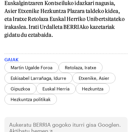
Euskalgintzaren Kontseiluko idazkari nagusia,
Asier Etxenike Hezkuntza Plazara taldeko kidea,
eta Iratxe Retolaza Euskal Herriko Unibertsitateko
irakaslea. Irati Urdalleta BERRIAko kazetariak
gidatu du eztabaida.
GAIAK
Martin Ugalde Foroa
Retolaza, Iratxe
Eskisabel Larrañaga, Idurre
Etxenike, Asier
Gipuzkoa
Euskal Herria
Hezkuntza
Hezkuntza politikak
Aukeratu
BERRIA
gogoko iturri gisa Googlen.
Aktibatu hemen