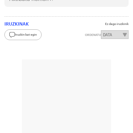
IRUZKINAK
Ez dago iruzkinik
Iruzkin bat egin
ORDENATU