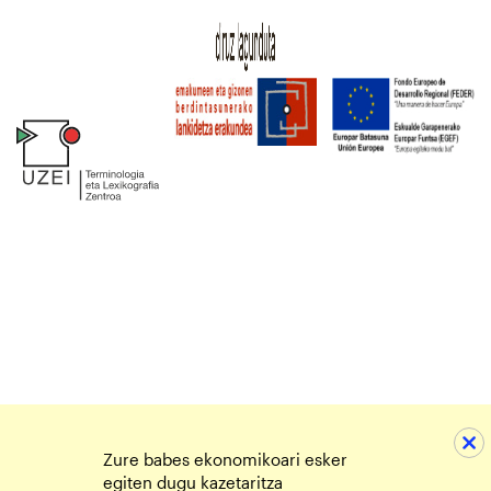
Zure babes ekonomikoari esker
egiten dugu kazetaritza