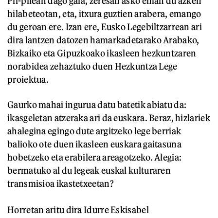
Pil-pilean dago gaia, zeresan asko eman du azken
hilabeteotan, eta, itxura guztien arabera, emango
du geroan ere. Izan ere, Eusko Legebiltzarrean ari
dira lantzen datozen hamarkadetarako Arabako,
Bizkaiko eta Gipuzkoako ikasleen hezkuntzaren
norabidea zehaztuko duen Hezkuntza Lege
proiektua.
Gaurko mahai ingurua datu batetik abiatu da:
ikasgeletan atzeraka ari da euskara. Beraz, hizlariek
ahalegina egingo dute argitzeko lege berriak
balioko ote duen ikasleen euskara gaitasuna
hobetzeko eta erabilera areagotzeko. Alegia:
bermatuko al du legeak euskal kulturaren
transmisioa ikastetxeetan?
Horretan aritu dira Idurre Eskisabel