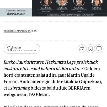
2023KO EKAINAREN 6A
15:45
Entzun
00:00:00
00:00:00
Eusko Jaurlaritzaren Hezkuntza Lege proiektuak
euskara eta euskal kultura al ditu ardatz?
Galdera
horri erantzuten saiatu dira gaur Martin Ugalde
Foroan. Andoainen egin dute ekitaldia (Gipuzkoa),
eta
streaming
bidez zabaldu dute BERRIAren
webgunean, 19:00etan.