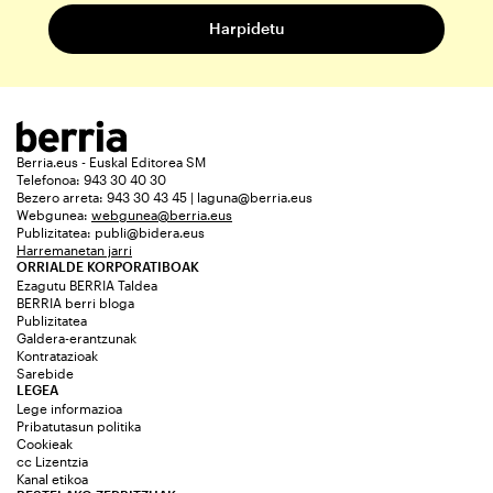
Berria.eus - Euskal Editorea SM
Telefonoa: 943 30 40 30
Bezero arreta: 943 30 43 45 | laguna@berria.eus
Webgunea:
webgunea@berria.eus
Publizitatea:
publi@bidera.eus
Harremanetan jarri
ORRIALDE KORPORATIBOAK
Ezagutu BERRIA Taldea
BERRIA berri bloga
Publizitatea
Galdera-erantzunak
Kontratazioak
Sarebide
LEGEA
Lege informazioa
Pribatutasun politika
Cookieak
cc Lizentzia
Kanal etikoa