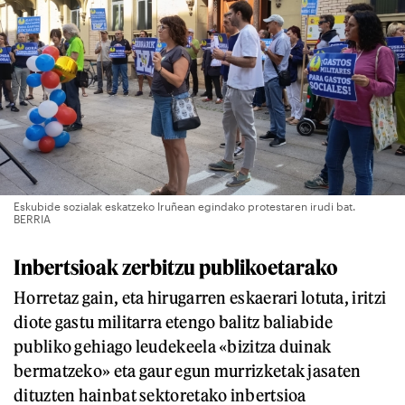
Eskubide sozialak eskatzeko Iruñean egindako protestaren irudi bat.
BERRIA
Inbertsioak zerbitzu publikoetarako
Horretaz gain, eta hirugarren eskaerari lotuta, iritzi
diote gastu militarra etengo balitz baliabide
publiko gehiago leudekeela «bizitza duinak
bermatzeko» eta gaur egun murrizketak jasaten
dituzten hainbat sektoretako inbertsioa