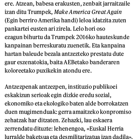
ere. Atzean, babesa erakusten, zenbait jarraitzaile
izan ditu Trumpek,
Make Ameri
c
a Great Again
(Egin berriro Amerika handi) leloa idatzita zuten
pankartei eusten ari zirela. Lelo hori oso
ezagun bihurtu da Trumpek 2016ko hauteskunde
kanpainan berreskuratu zuenetik. Eta kanpaina
hartan baleude bezala antzezteko prestatu dute
gaur eszenatokia, baita AEBetako banderaren
koloreetako puxikekin atondu ere.
Antzezpenak antzezpen, instituzio publikoei
eskakizun serioak egin dizkie eredu sozial,
ekonomiko eta ekologiko baten alde borrokatzen
duen mugimenduak: gerra amaitzeko konpromiso
zehatzak har ditzaten. Zehazki, lau eskaera
zerrendatu dituzte: lehenengoa, «Euskal Herria
lurralde baketsua eta desmilitarizatua izan dadila».