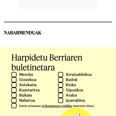
NABARMENDUAK
Harpidetu Berriaren
buletinetara
Mendia
Arratsaldekoa
Goizekoa
Badok
Astekaria
Kinka
Kazetaritza
Gipuzkoa
Bizkaia
Araba
Nafarroa
Iparraldea
Izena ematean
pribatutasun politika
onartzen duzu.