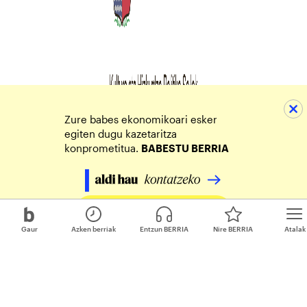
Zure babes ekonomikoari esker
egiten dugu kazetaritza
konprometitua.
BABESTU BERRIA
Egin zure ekarpena
Gaur
Azken berriak
Entzun BERRIA
Nire BERRIA
Atalak