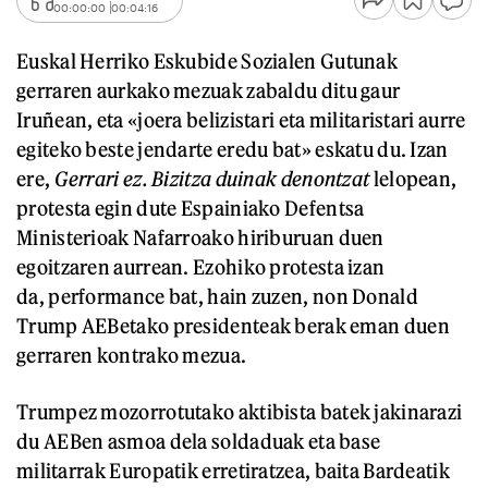
00:00:00
00:04:16
Euskal Herriko Eskubide Sozialen Gutunak
gerraren aurkako mezuak zabaldu ditu gaur
Iruñean, eta «joera belizistari eta militaristari aurre
egiteko beste jendarte eredu bat» eskatu du. Izan
ere,
Gerrari ez. Bizitza duinak denontzat
lelopean,
protesta egin dute Espainiako Defentsa
Ministerioak Nafarroako hiriburuan duen
egoitzaren aurrean. Ezohiko protesta izan
da, performance bat, hain zuzen, non Donald
Trump AEBetako presidenteak berak eman duen
gerraren kontrako mezua.
Trumpez mozorrotutako aktibista batek jakinarazi
du AEBen asmoa dela soldaduak eta base
militarrak Europatik erretiratzea, baita Bardeatik