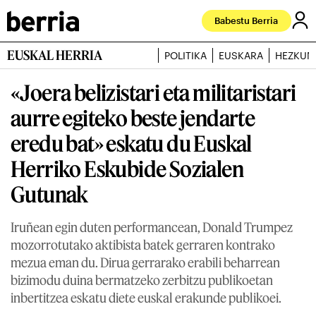
Babestu Berria
EUSKAL HERRIA
POLITIKA
EUSKARA
HEZKUN
«Joera belizistari eta militaristari
aurre egiteko beste jendarte
eredu bat» eskatu du Euskal
Herriko Eskubide Sozialen
Gutunak
Iruñean egin duten performancean, Donald Trumpez
mozorrotutako aktibista batek gerraren kontrako
mezua eman du. Dirua gerrarako erabili beharrean
bizimodu duina bermatzeko zerbitzu publikoetan
inbertitzea eskatu diete euskal erakunde publikoei.