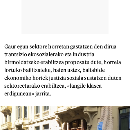
Gaur egun sektore horretan gastatzen den dirua
trantsizio ekosozialerako eta industria
birmoldatzeko erabiltzea proposatu dute, horrela
lortuko bailitzateke, haien ustez, baliabide
ekonomiko horiek justizia soziala sustatzen duten
sektoreetarako erabiltzea, «langile klasea
erdigunean» jarrita.