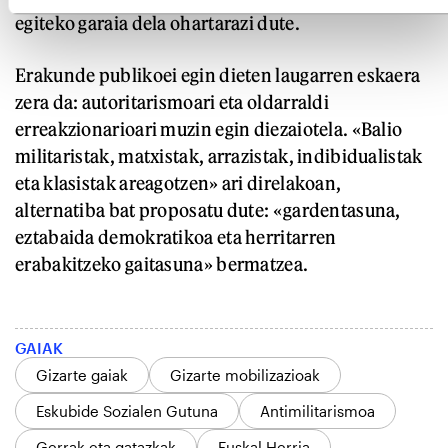
egiteko garaia dela ohartarazi dute.
Erakunde publikoei egin dieten laugarren eskaera
zera da: autoritarismoari eta oldarraldi
erreakzionarioari muzin egin diezaiotela. «Balio
militaristak, matxistak, arrazistak, indibidualistak
eta klasistak areagotzen» ari direlakoan,
alternatiba bat proposatu dute: «gardentasuna,
eztabaida demokratikoa eta herritarren
erabakitzeko gaitasuna» bermatzea.
GAIAK
Gizarte gaiak
Gizarte mobilizazioak
Eskubide Sozialen Gutuna
Antimilitarismoa
Gerrak eta gatazkak
Euskal Herria