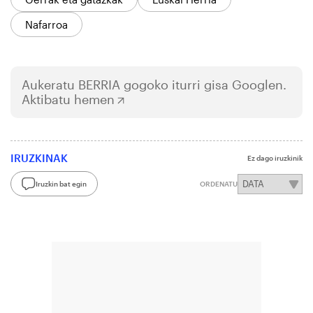
Nafarroa
Aukeratu
BERRIA
gogoko iturri gisa Googlen.
Aktibatu hemen
IRUZKINAK
Ez dago iruzkinik
Iruzkin bat egin
ORDENATU