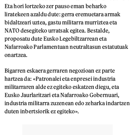
Eta hori lortzeko zer pauso eman beharko
liratekeen azaldu dute: gerra eremuetara armak
bidaltzeari uztea, gastu militarra murriztea eta
NATO desegiteko urratsak egitea. Bestalde,
proposatu dute Eusko Legebiltzarrean eta
Nafarroako Parlamentuan neutraltasun estatutuak
onartzea.
Bigarren eskaera gerraren negozioan ez parte
hartzea da: «Patronalei eta enpresei industria
militarraren alde ez egiteko eskatzen diegu, eta
Eusko Jaurlaritzari eta Nafarroako Gobernuari,
industria militarra zuzenean edo zeharka indartzen
duten inbertsiorik ez egiteko».