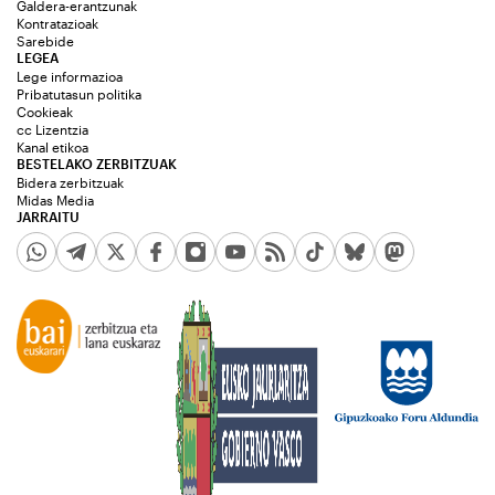
Galdera-erantzunak
Kontratazioak
Sarebide
LEGEA
Lege informazioa
Pribatutasun politika
Cookieak
cc Lizentzia
Kanal etikoa
BESTELAKO ZERBITZUAK
Bidera zerbitzuak
Midas Media
JARRAITU