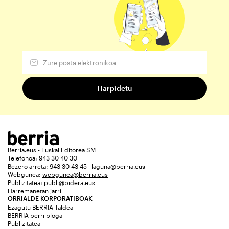
Berria.eus - Euskal Editorea SM
Telefonoa: 943 30 40 30
Bezero arreta: 943 30 43 45 | laguna@berria.eus
Webgunea:
webgunea@berria.eus
Publizitatea:
publi@bidera.eus
Harremanetan jarri
ORRIALDE KORPORATIBOAK
Ezagutu BERRIA Taldea
BERRIA berri bloga
Publizitatea