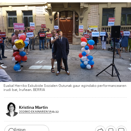
Euskal Herriko Eskubide Sozialen Gutunak gaur egindako performancearen
irudi bat, Iruñean. BERRIA
Kristina Martin
2026KO EKAINAREN 1A
15:32
Entzun