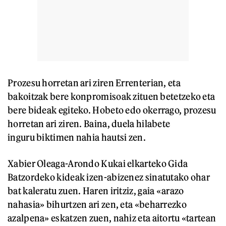
Prozesu horretan ari ziren Errenterian, eta
bakoitzak bere konpromisoak zituen betetzeko eta
bere bideak egiteko. Hobeto edo okerrago, prozesu
horretan ari ziren. Baina, duela hilabete
inguru biktimen nahia hautsi zen.
Xabier Oleaga-Arondo Kukai elkarteko Gida
Batzordeko kideak izen-abizenez sinatutako ohar
bat kaleratu zuen. Haren iritziz, gaia «arazo
nahasia» bihurtzen ari zen, eta «beharrezko
azalpena» eskatzen zuen, nahiz eta aitortu «tartean