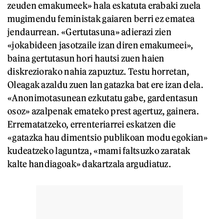
zeuden emakumeek» hala eskatuta erabaki zuela
mugimendu feministak gaiaren berri ez ematea
jendaurrean. «Gertutasuna» adierazi zien
«jokabideen jasotzaile izan diren emakumeei»,
baina gertutasun hori hautsi zuen haien
diskreziorako nahia zapuztuz. Testu horretan,
Oleagak azaldu zuen lan gatazka bat ere izan dela.
«Anonimotasunean ezkutatu gabe, gardentasun
osoz» azalpenak emateko prest agertuz, gainera.
Errematatzeko, errenteriarrei eskatzen die
«gatazka hau dimentsio publikoan modu egokian»
kudeatzeko laguntza, «mami faltsuzko zaratak
kalte handiagoak» dakartzala argudiatuz.