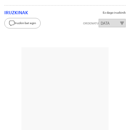
IRUZKINAK
Ez dago iruzkinik
Iruzkin bat egin
ORDENATU