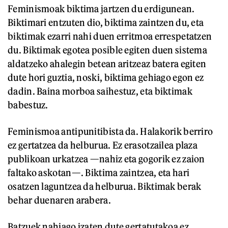
Feminismoak biktima jartzen du erdigunean.
Biktimari entzuten dio, biktima zaintzen du, eta
biktimak ezarri nahi duen erritmoa errespetatzen
du. Biktimak egotea posible egiten duen sistema
aldatzeko ahalegin betean aritzeaz batera egiten
dute hori guztia, noski, biktima gehiago egon ez
dadin. Baina morboa saihestuz, eta biktimak
babestuz.
Feminismoa antipunitibista da. Halakorik berriro
ez gertatzea da helburua. Ez erasotzailea plaza
publikoan urkatzea —nahiz eta gogorik ez zaion
faltako askotan—. Biktima zaintzea, eta hari
osatzen laguntzea da helburua. Biktimak berak
behar duenaren arabera.
Batzuek nahiago izaten dute gertatutakoa ez