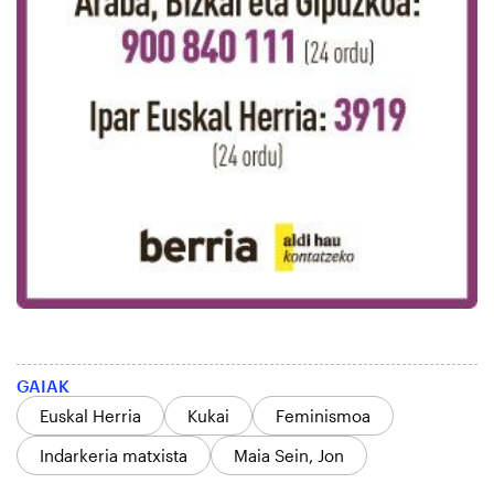
GAIAK
Euskal Herria
Kukai
Feminismoa
Indarkeria matxista
Maia Sein, Jon