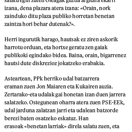
salatu egin zuten Oleagak guztia argitara ekarri
izana, dena plazara atera izana: «Orain, nork
zainduko ditu plaza publiko horretan benetan
zaintza hori behar dutenak?».
Herri ingurutik harago, hautsak ez ziren askorik
harrotu orduan, eta hortxe geratu zen gaiak
publikoki egindako bidea. Baina, orain, bigarrenez
hautsi dute diskrezioz jokatzeko erabakia.
Asteartean, PPk herriko udal batzarrera
eraman zuen Jon Maiaren eta Kukairen auzia.
Zertarako-eta udalak gai honetan izan duen jarrera
salatzeko. Ostegunean oharra atera zuen PSE-EEk,
udal jarduna zalatzan jarri eta udalean batzorde
berezi baten osatzeko eskatuz. Han
erasoak «benetan larriak» direla salatu zuen, eta