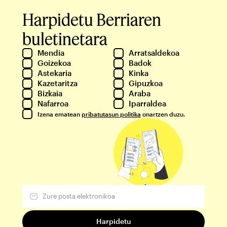
Harpidetu Berriaren
buletinetara
Mendia
Arratsaldekoa
Goizekoa
Badok
Astekaria
Kinka
Kazetaritza
Gipuzkoa
Bizkaia
Araba
Nafarroa
Iparraldea
Izena ematean
pribatutasun politika
onartzen duzu.