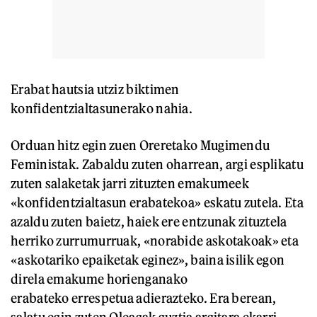
Erabat hautsia utziz biktimen
konfidentzialtasunerako nahia.
Orduan hitz egin zuen Oreretako Mugimendu
Feministak. Zabaldu zuten oharrean, argi esplikatu
zuten salaketak jarri zituzten emakumeek
«konfidentzialtasun erabatekoa» eskatu zutela. Eta
azaldu zuten baietz, haiek ere entzunak zituztela
herriko zurrumurruak, «norabide askotakoak» eta
«askotariko epaiketak eginez», baina isilik egon
direla emakume horienganako
erabateko errespetua adierazteko. Era berean,