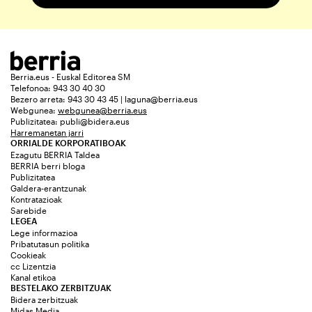
Berria.eus - Euskal Editorea SM
Telefonoa: 943 30 40 30
Bezero arreta: 943 30 43 45 | laguna@berria.eus
Webgunea:
webgunea@berria.eus
Publizitatea:
publi@bidera.eus
Harremanetan jarri
ORRIALDE KORPORATIBOAK
Ezagutu BERRIA Taldea
BERRIA berri bloga
Publizitatea
Galdera-erantzunak
Kontratazioak
Sarebide
LEGEA
Lege informazioa
Pribatutasun politika
Cookieak
cc Lizentzia
Kanal etikoa
BESTELAKO ZERBITZUAK
Bidera zerbitzuak
Midas Media