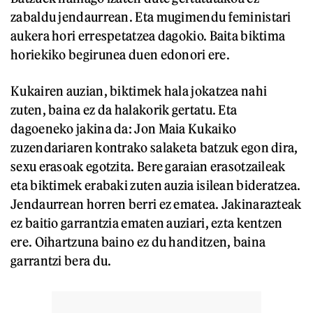
zabaldu jendaurrean. Eta mugimendu feministari
aukera hori errespetatzea dagokio. Baita biktima
horiekiko begirunea duen edonori ere.
Kukairen auzian, biktimek hala jokatzea nahi
zuten, baina ez da halakorik gertatu. Eta
dagoeneko jakina da: Jon Maia Kukaiko
zuzendariaren kontrako salaketa batzuk egon dira,
sexu erasoak egotzita. Bere garaian erasotzaileak
eta biktimek erabaki zuten auzia isilean bideratzea.
Jendaurrean horren berri ez ematea. Jakinarazteak
ez baitio garrantzia ematen auziari, ezta kentzen
ere. Oihartzuna baino ez du handitzen, baina
garrantzi bera du.