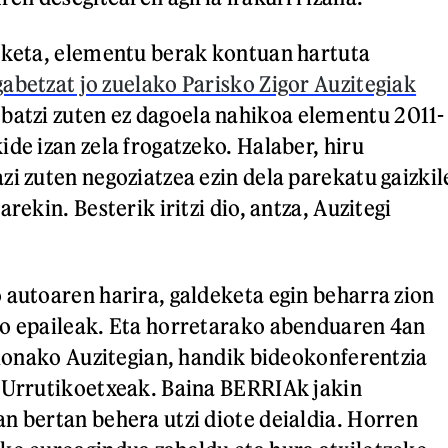
iketa, elementu berak kontuan hartuta
abetzat jo zuelako Parisko Zigor Auzitegiak
ebatzi zuten ez dagoela nahikoa elementu 2011-
ide izan zela frogatzeko. Halaber, hiru
zi zuten negoziatzea ezin dela parekatu gaizkil
rekin. Besterik iritzi dio, antza, Auzitegi
 autoaren harira, galdeketa egin beharra zion
ko epaileak. Eta horretarako abenduaren 4an
Baionako Auzitegian, handik bideokonferentzia
 Urrutikoetxeak. Baina BERRIAk jakin
n bertan behera utzi diote deialdia. Horren