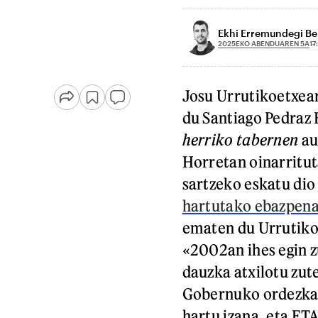
Ekhi Erremundegi Be
2025EKO ABENDUAREN 5A
17
Josu Urrutikoetxea
du Santiago Pedraz 
herriko tabernen
au
Horretan oinarritut
sartzeko eskatu dio
hartutako ebazpena
ematen du Urrutiko
«2002an ihes egin z
dauzka atxilotu zu
Gobernuko ordezkar
hartu izana, eta ETA