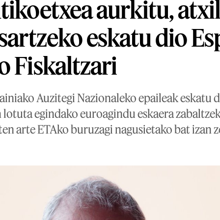
tikoetxea aurkitu, atxi
 sartzeko eskatu dio Es
o Fiskaltzari
ainiako Auzitegi Nazionaleko epaileak eskatu d
n lotuta egindako euroagindu eskaera zabaltzek
ten arte ETAko buruzagi nagusietako bat izan z