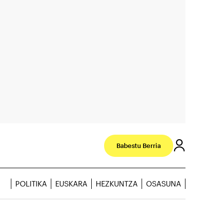
Babestu Berria
POLITIKA
EUSKARA
HEZKUNTZA
OSASUNA