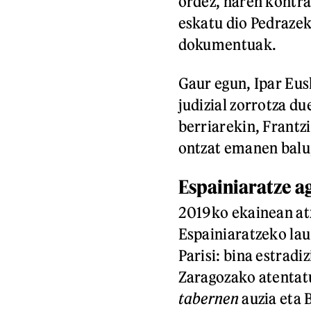
ordez, haren kontra
eskatu dio Pedrazek
dokumentuak.
Gaur egun, Ipar Eusk
judizial zorrotza du
berriarekin, Frantz
ontzat emanen balu,
Espainiaratze a
2019ko ekainean at
Espainiaratzeko lau
Parisi: bina estrad
Zaragozako atentat
tabernen
auzia eta 