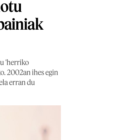
lotu
painiak
u 'herriko
o. 2002an ihes egin
ela erran du