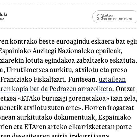
loki
Entzun
:02
00:00:00
00:05:31
ren kontrako beste euroagindu eskaera bat egi
Espainiako Auzitegi Nazionaleko epaileak,
ziarekin lotuta egindakoa zabaltzeko eskatuta
a, Urrutikoetxea aurkitu, atxilotu eta preso
 Frantziako Fiskaltzari. Funtsean,
uztailean
ren kopia bat da Pedrazen arrazoiketa
. Ontzat
etxea «ETAko buruzagi gorenetakoa» izan zela
uenetik atxilotu zuten arte». Horren frogatzat
tenean aurkitutako dokumentuak, Espainiako
ien eta ETAren arteko elkarrizketetan parte
ren desegitearen agiria irakurri izana.