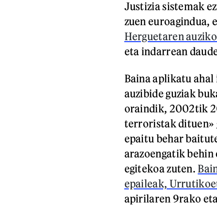
Justizia sistemak e
zuen euroagindua, 
Herguetaren auzik
eta indarrean daud
Baina aplikatu ahal
auzibide guziak buka
oraindik, 2002tik 
terroristak dituen» 
epaitu behar baitut
arazoengatik behin e
egitekoa zuten.
Bain
epaileak, Urrutikoe
apirilaren 9rako eta