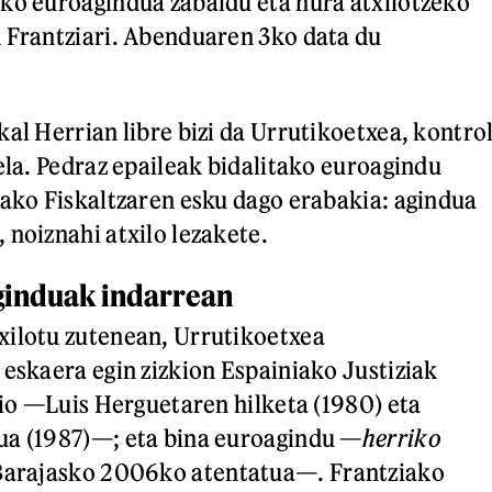
ko euroagindua zabaldu eta hura atxilotzeko
 Frantziari. Abenduaren 3ko data du
al Herrian libre bizi da Urrutikoetxea, kontro
ela. Pedraz epaileak bidalitako euroagindu
iako Fiskaltzaren esku dago erabakia: agindua
 noiznahi atxilo lezakete.
ginduak indarrean
xilotu zutenean, Urrutikoetxea
 eskaera egin zizkion Espainiako Justiziak
izio —Luis Herguetaren hilketa (1980) eta
ua (1987)—; eta bina euroagindu —
herriko
Barajasko 2006ko atentatua—. Frantziako