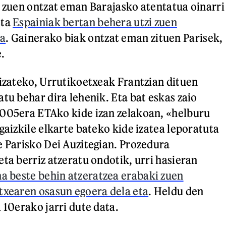
z zuen ontzat eman Barajasko atentatua oinarri
eta
Espainiak bertan behera utzi zuen
oa
. Gainerako biak ontzat eman zituen Parisek,
e.
 izateko, Urrutikoetxeak Frantzian dituen
tu behar dira lehenik. Eta bat eskas zaio
2005era ETAko kide izan zelakoan, «helburu
gaizkile elkarte bateko kide izatea leporatuta
e Parisko Dei Auzitegian. Prozedura
ta berriz atzeratu ondotik, urri hasieran
a beste behin atzeratzea erabaki zuen
txearen osasun egoera dela eta
. Heldu den
 10erako jarri dute data.