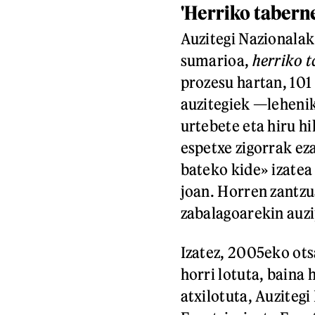
'Herriko taberne
Auzitegi Nazionalak
sumarioa,
herriko 
prozesu hartan, 101
auzitegiek —lehenik
urtebete eta hiru h
espetxe zigorrak eza
bateko kide» izatea
joan. Horren zantzu
zabalagoarekin auz
Izatez, 2005eko ots
horri lotuta, baina
atxilotuta, Auzitegi