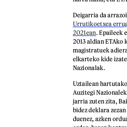
Deigarria da arrazo
Urrutikoetxea errug
2021ean
. Epaileek 
2013 aldian ETAko k
magistratuek adiera
elkarteko kide izatea
Nazionalak.
Uztailean hartutako
Auzitegi Nazionale
jarria zuten zita, 
bidez deklara zezan
duenez, azken ordua