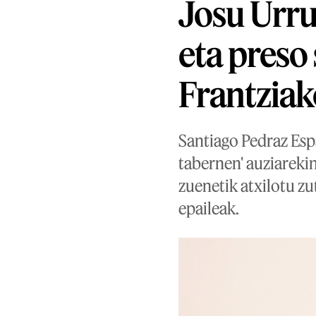
Josu Urru
eta preso
Frantziak
Santiago Pedraz Esp
tabernen' auziareki
zuenetik atxilotu zu
epaileak.