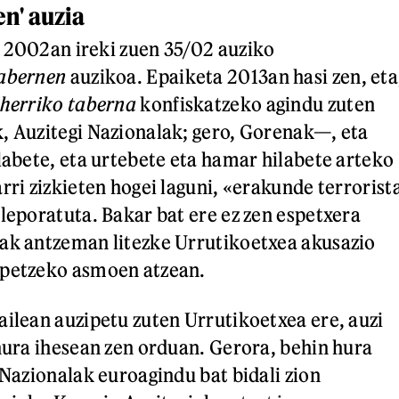
n' auzia
 2002an ireki zuen 35/02 auziko
tabernen
auzikoa. Epaiketa 2013an hasi zen, eta
herriko taberna
konfiskatzeko agindu zuten
, Auzitegi Nazionalak; gero, Gorenak—, eta
ilabete, eta urtebete eta hamar hilabete arteko
rri zizkieten hogei laguni, «erakunde terrorist
 leporatuta. Bakar bat ere ez zen espetxera
ak antzeman litezke Urrutikoetxea akusazio
ipetzeko asmoen atzean.
ailean auzipetu zuten Urrutikoetxea ere, auzi
 hura ihesean zen orduan. Gerora, behin hura
 Nazionalak euroagindu bat bidali zion