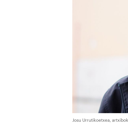
Josu Urrutikoetxea, artxibo