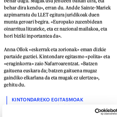
behar dugu. Mugak usu jendeen baitan dira, eta
behar dira kendu», erran du. Andde Sainte-Mariek
azpimarratu du LLET egitura juridikoak duen
munta geroari begira. «Europako zuzenbidean
oinarritua litzateke, eta ez nazional mailakoa, eta
hori biziki inportantea da».
Anna Ollok «eskerrak eta zorionak» eman dizkie
partaide guztiei. Kintondare egitasmo «polita» eta
«eraginkorra» zaio Nafarroarentzat. «Batzen
gaituena euskara da; batzen gaituena mugaz
gaindiko elkarlana da eta mugak ez ulertzea»,
gehitu du.
KINTONDAREKO EGITASMOAK
BANKA:
Meategiko labe garaia
zaharberritzea; toki izen guzien