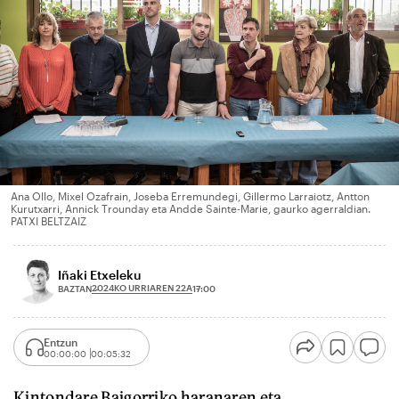
Ana Ollo, Mixel Ozafrain, Joseba Erremundegi, Gillermo Larraiotz, Antton
Kurutxarri, Annick Trounday eta Andde Sainte-Marie, gaurko agerraldian.
PATXI BELTZAIZ
Iñaki Etxeleku
2024KO URRIAREN 22A
BAZTAN
17:00
Entzun
00:00:00
00:05:32
Kintondare Baigorriko haranaren eta