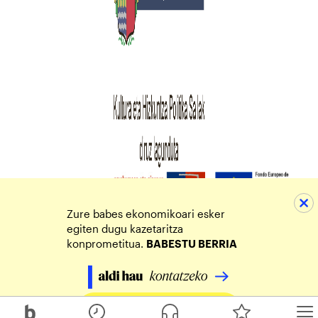
Zure babes ekonomikoari esker
egiten dugu kazetaritza
konprometitua.
BABESTU BERRIA
Egin zure ekarpena