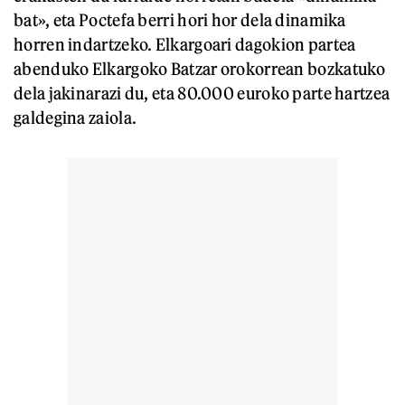
bat», eta Poctefa berri hori hor dela dinamika
horren indartzeko. Elkargoari dagokion partea
abenduko Elkargoko Batzar orokorrean bozkatuko
dela jakinarazi du, eta 80.000 euroko parte hartzea
galdegina zaiola.