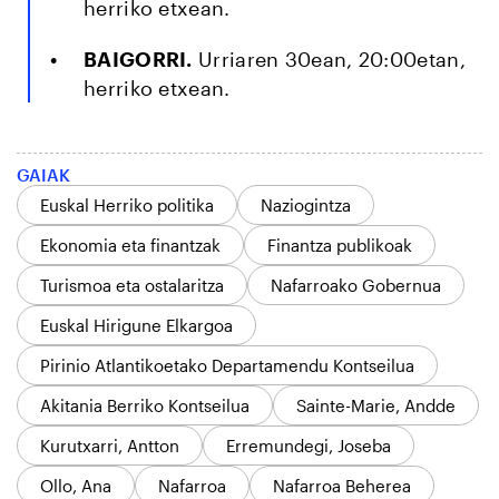
herriko etxean.
BAIGORRI.
Urriaren 30ean, 20:00etan,
herriko etxean.
GAIAK
Euskal Herriko politika
Naziogintza
Ekonomia eta finantzak
Finantza publikoak
Turismoa eta ostalaritza
Nafarroako Gobernua
Euskal Hirigune Elkargoa
Pirinio Atlantikoetako Departamendu Kontseilua
Akitania Berriko Kontseilua
Sainte-Marie, Andde
Kurutxarri, Antton
Erremundegi, Joseba
Ollo, Ana
Nafarroa
Nafarroa Beherea