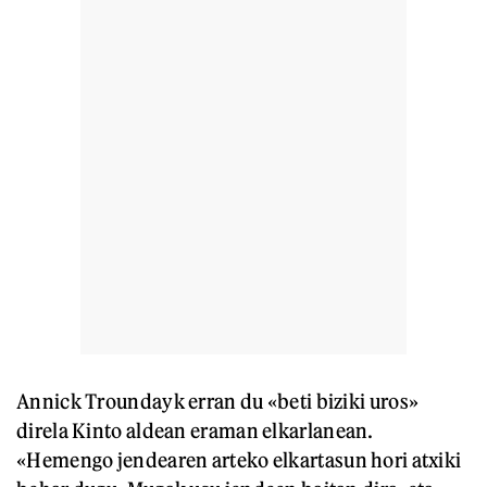
Annick Troundayk erran du «beti biziki uros»
direla Kinto aldean eraman elkarlanean.
«Hemengo jendearen arteko elkartasun hori atxiki