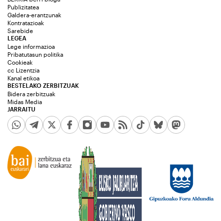
Publizitatea
Galdera-erantzunak
Kontratazioak
Sarebide
LEGEA
Lege informazioa
Pribatutasun politika
Cookieak
cc Lizentzia
Kanal etikoa
BESTELAKO ZERBITZUAK
Bidera zerbitzuak
Midas Media
JARRAITU