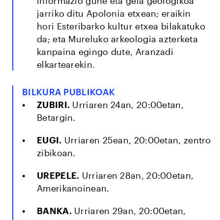
informazio gune eta gela geologikoa
jarriko ditu Apolonia etxean; eraikin
hori Esteribarko kultur etxea bilakatuko
da; eta Mureluko arkeologia azterketa
kanpaina egingo dute, Aranzadi
elkartearekin.
BILKURA PUBLIKOAK
ZUBIRI.
Urriaren 24an, 20:00etan,
Betargin.
EUGI.
Urriaren 25ean, 20:00etan, zentro
zibikoan.
UREPELE.
Urriaren 28an, 20:00etan,
Amerikanoinean.
BANKA.
Urriaren 29an, 20:00etan,