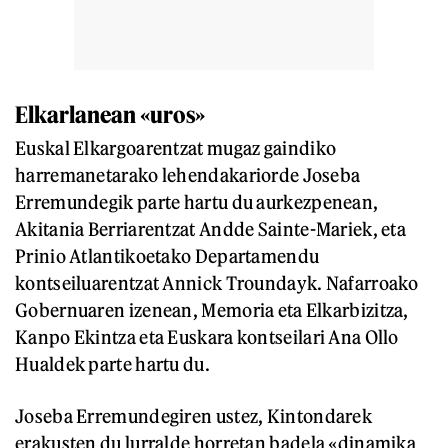
Elkarlanean «uros»
Euskal Elkargoarentzat mugaz gaindiko
harremanetarako lehendakariorde Joseba
Erremundegik parte hartu du aurkezpenean,
Akitania Berriarentzat Andde Sainte-Mariek, eta
Prinio Atlantikoetako Departamendu
kontseiluarentzat Annick Troundayk. Nafarroako
Gobernuaren izenean, Memoria eta Elkarbizitza,
Kanpo Ekintza eta Euskara kontseilari Ana Ollo
Hualdek parte hartu du.
Joseba Erremundegiren ustez, Kintondarek
erakusten du lurralde horretan badela «dinamika