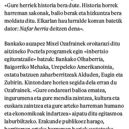
«Gure herriek historia bera dute. Historia horrek
harreman sakonak, balio berak eta hizkuntza bera
moldatu ditu. Elkarlan hau lurralde komun batetik
dator:
Nafar herria
deitzen dena».
Bankako auzapez Mixel Ozafrainek oroitarazi ditu
aitzineko Poctefa programek egin «inbertsio
egituratzaile» batzuk: Bankako Olhaberria,
Baigorriko Mehaka, Urepeleko Amerikanoinia,
ostatu batzuen zaharberritzeak Alduden, Eugin eta
Zubirin. Kintondare horien segida dela erran du
Ozafrainek. «Gure ondareari balioa ematea,
ingurumena eta gure mendia zaintzea, kultura eta
euskara zaintzea eta gure arteko harreman humano
eta ekonomikoak indartzea» aipatu ditu egitasmoa
laburbiltzeko. Erakunde publikoez harago,
herritarren arteko harreman horiek sustatzeko