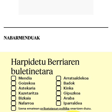
NABARMENDUAK
Harpidetu Berriaren
buletinetara
Mendia
Arratsaldekoa
Goizekoa
Badok
Astekaria
Kinka
Kazetaritza
Gipuzkoa
Bizkaia
Araba
Nafarroa
Iparraldea
Izena ematean
pribatutasun politika
onartzen duzu.