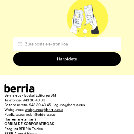
Berria.eus - Euskal Editorea SM
Telefonoa: 943 30 40 30
Bezero arreta: 943 30 43 45 | laguna@berria.eus
Webgunea:
webgunea@berria.eus
Publizitatea:
publi@bidera.eus
Harremanetan jarri
ORRIALDE KORPORATIBOAK
Ezagutu BERRIA Taldea
BERRIA berri bloga