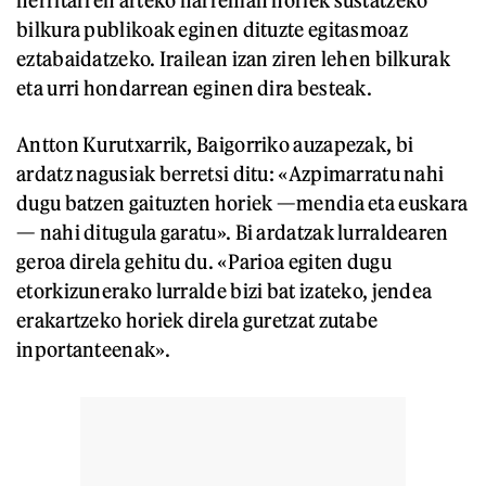
bilkura publikoak eginen dituzte egitasmoaz
eztabaidatzeko. Irailean izan ziren lehen bilkurak
eta urri hondarrean eginen dira besteak.
Antton Kurutxarrik, Baigorriko auzapezak, bi
ardatz nagusiak berretsi ditu: «Azpimarratu nahi
dugu batzen gaituzten horiek —mendia eta euskara
— nahi ditugula garatu». Bi ardatzak lurraldearen
geroa direla gehitu du. «Parioa egiten dugu
etorkizunerako lurralde bizi bat izateko, jendea
erakartzeko horiek direla guretzat zutabe
inportanteenak».