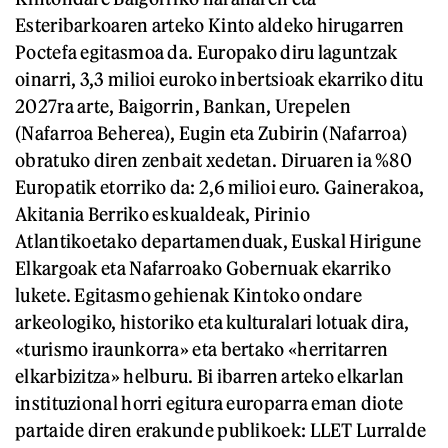
Esteribarkoaren arteko Kinto aldeko hirugarren
Poctefa egitasmoa da. Europako diru laguntzak
oinarri, 3,3 milioi euroko inbertsioak ekarriko ditu
2027ra arte, Baigorrin, Bankan, Urepelen
(Nafarroa Beherea), Eugin eta Zubirin (Nafarroa)
obratuko diren zenbait xedetan. Diruaren ia %80
Europatik etorriko da: 2,6 milioi euro. Gainerakoa,
Akitania Berriko eskualdeak, Pirinio
Atlantikoetako departamenduak, Euskal Hirigune
Elkargoak eta Nafarroako Gobernuak ekarriko
lukete. Egitasmo gehienak Kintoko ondare
arkeologiko, historiko eta kulturalari lotuak dira,
«turismo iraunkorra» eta bertako «herritarren
elkarbizitza» helburu. Bi ibarren arteko elkarlan
instituzional horri egitura europarra eman diote
partaide diren erakunde publikoek: LLET Lurralde