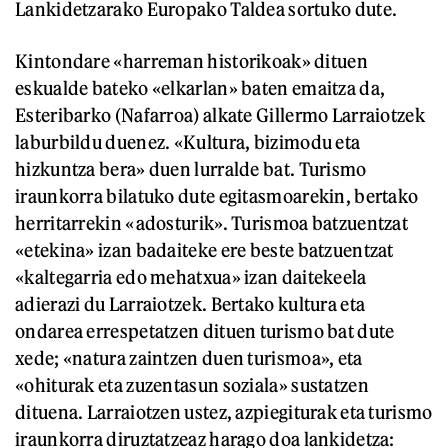
Lankidetzarako Europako Taldea sortuko dute.
Kintondare «harreman historikoak» dituen
eskualde bateko «elkarlan» baten emaitza da,
Esteribarko (Nafarroa) alkate Gillermo Larraiotzek
laburbildu duenez. «Kultura, bizimodu eta
hizkuntza bera» duen lurralde bat. Turismo
iraunkorra bilatuko dute egitasmoarekin, bertako
herritarrekin «adosturik». Turismoa batzuentzat
«etekina» izan badaiteke ere beste batzuentzat
«kaltegarria edo mehatxua» izan daitekeela
adierazi du Larraiotzek. Bertako kultura eta
ondarea errespetatzen dituen turismo bat dute
xede; «natura zaintzen duen turismoa», eta
«ohiturak eta zuzentasun soziala» sustatzen
dituena. Larraiotzen ustez, azpiegiturak eta turismo
iraunkorra diruztatzeaz harago doa lankidetza: