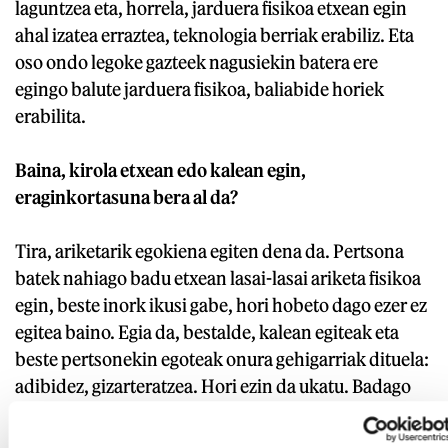
laguntzea eta, horrela, jarduera fisikoa etxean egin
ahal izatea erraztea, teknologia berriak erabiliz. Eta
oso ondo legoke gazteek nagusiekin batera ere
egingo balute jarduera fisikoa, baliabide horiek
erabilita.
Baina, kirola etxean edo kalean egin,
eraginkortasuna bera al da?
Tira, ariketarik egokiena egiten dena da. Pertsona
batek nahiago badu etxean lasai-lasai ariketa fisikoa
egin, beste inork ikusi gabe, hori hobeto dago ezer ez
egitea baino. Egia da, bestalde, kalean egiteak eta
beste pertsonekin egoteak onura gehigarriak dituela:
adibidez, gizarteratzea. Hori ezin da ukatu. Badago
ariketa fisikoaren osagai bat, sozializazioa, eta
horrek, nolabait, eragin positibo gehiago ditu kalean