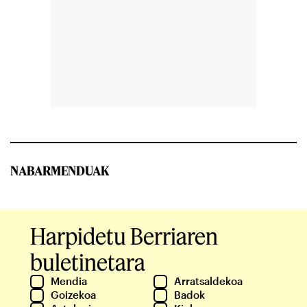
NABARMENDUAK
Harpidetu Berriaren
buletinetara
Mendia
Arratsaldekoa
Goizekoa
Badok