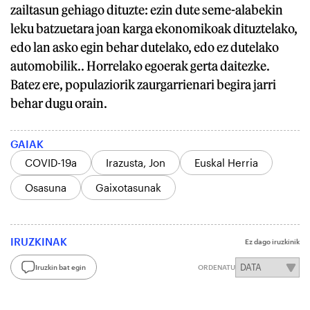
zailtasun gehiago dituzte: ezin dute seme-alabekin
leku batzuetara joan karga ekonomikoak dituztelako,
edo lan asko egin behar dutelako, edo ez dutelako
automobilik.. Horrelako egoerak gerta daitezke.
Batez ere, populaziorik zaurgarrienari begira jarri
behar dugu orain.
GAIAK
COVID-19a
Irazusta, Jon
Euskal Herria
Osasuna
Gaixotasunak
IRUZKINAK
Ez dago iruzkinik
Iruzkin bat egin
ORDENATU