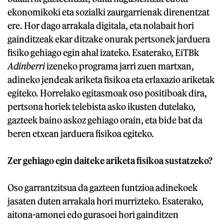
ekonomikoki eta sozialki zaurgarrienak direnentzat
ere. Hor dago arrakala digitala, eta nolabait hori
gainditzeak ekar ditzake onurak pertsonek jarduera
fisiko gehiago egin ahal izateko. Esaterako, EiTBk
Adinberri
izeneko programa jarri zuen martxan,
adineko jendeak ariketa fisikoa eta erlaxazio ariketak
egiteko. Horrelako egitasmoak oso positiboak dira,
pertsona horiek telebista asko ikusten dutelako,
gazteek baino askoz gehiago orain, eta bide bat da
beren etxean jarduera fisikoa egiteko.
Zer gehiago egin daiteke ariketa fisikoa sustatzeko?
Oso garrantzitsua da gazteen funtzioa adinekoek
jasaten duten arrakala hori murrizteko. Esaterako,
aitona-amonei edo gurasoei hori gainditzen