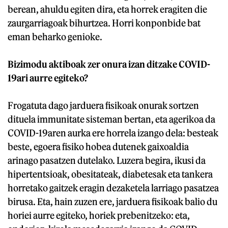
berean, ahuldu egiten dira, eta horrek eragiten die
zaurgarriagoak bihurtzea. Horri konponbide bat
eman beharko genioke.
Bizimodu aktiboak zer onura izan ditzake COVID-
19ari aurre egiteko?
Frogatuta dago jarduera fisikoak onurak sortzen
dituela immunitate sisteman bertan, eta agerikoa da
COVID-19aren aurka ere horrela izango dela: besteak
beste, egoera fisiko hobea dutenek gaixoaldia
arinago pasatzen dutelako. Luzera begira, ikusi da
hipertentsioak, obesitateak, diabetesak eta tankera
horretako gaitzek eragin dezaketela larriago pasatzea
birusa. Eta, hain zuzen ere, jarduera fisikoak balio du
horiei aurre egiteko, horiek prebenitzeko: eta,