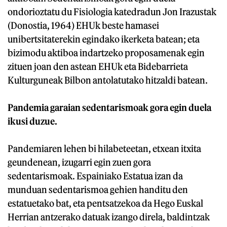
ondorioztatu du Fisiologia katedradun Jon Irazustak
(Donostia, 1964) EHUk beste hamasei
unibertsitaterekin egindako ikerketa batean; eta
bizimodu aktiboa indartzeko proposamenak egin
zituen joan den astean EHUk eta Bidebarrieta
Kulturguneak Bilbon antolatutako hitzaldi batean.
Pandemia garaian sedentarismoak gora egin duela
ikusi duzue.
Pandemiaren lehen bi hilabeteetan, etxean itxita
geundenean, izugarri egin zuen gora
sedentarismoak. Espainiako Estatua izan da
munduan sedentarismoa gehien handitu den
estatuetako bat, eta pentsatzekoa da Hego Euskal
Herrian antzerako datuak izango direla, baldintzak