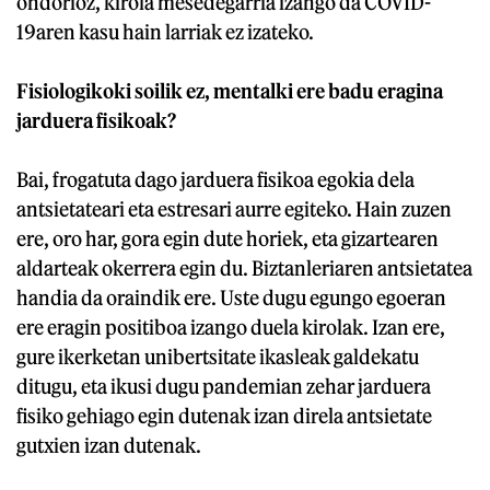
ondorioz, kirola mesedegarria izango da COVID-
19aren kasu hain larriak ez izateko.
Fisiologikoki soilik ez, mentalki ere badu eragina
jarduera fisikoak?
Bai, frogatuta dago jarduera fisikoa egokia dela
antsietateari eta estresari aurre egiteko. Hain zuzen
ere, oro har, gora egin dute horiek, eta gizartearen
aldarteak okerrera egin du. Biztanleriaren antsietatea
handia da oraindik ere. Uste dugu egungo egoeran
ere eragin positiboa izango duela kirolak. Izan ere,
gure ikerketan unibertsitate ikasleak galdekatu
ditugu, eta ikusi dugu pandemian zehar jarduera
fisiko gehiago egin dutenak izan direla antsietate
gutxien izan dutenak.