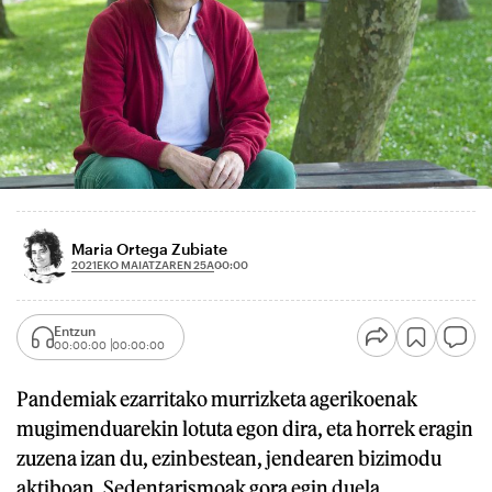
Maria Ortega Zubiate
2021EKO MAIATZAREN 25A
00:00
Entzun
00:00:00
00:00:00
Pandemiak ezarritako murrizketa agerikoenak
mugimenduarekin lotuta egon dira, eta horrek eragin
zuzena izan du, ezinbestean, jendearen bizimodu
aktiboan. Sedentarismoak gora egin duela