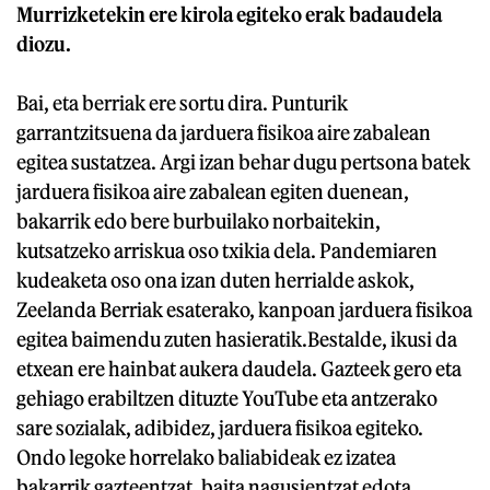
Murrizketekin ere kirola egiteko erak badaudela
diozu.
Bai, eta berriak ere sortu dira. Punturik
garrantzitsuena da jarduera fisikoa aire zabalean
egitea sustatzea. Argi izan behar dugu pertsona batek
jarduera fisikoa aire zabalean egiten duenean,
bakarrik edo bere burbuilako norbaitekin,
kutsatzeko arriskua oso txikia dela. Pandemiaren
kudeaketa oso ona izan duten herrialde askok,
Zeelanda Berriak esaterako, kanpoan jarduera fisikoa
egitea baimendu zuten hasieratik.Bestalde, ikusi da
etxean ere hainbat aukera daudela. Gazteek gero eta
gehiago erabiltzen dituzte YouTube eta antzerako
sare sozialak, adibidez, jarduera fisikoa egiteko.
Ondo legoke horrelako baliabideak ez izatea
bakarrik gazteentzat, baita nagusientzat edota