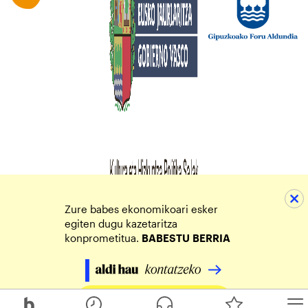
Zure babes ekonomikoari esker
egiten dugu kazetaritza
konprometitua.
BABESTU
BERRIA
Egin zure ekarpena