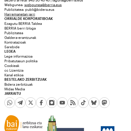
Bezero arreta: 943 30 43 45 | laguna@berria.eus
Webgunea:
webgunea@berria.eus
Publizitatea:
publi@bidera.eus
Harremanetan jarri
ORRIALDE KORPORATIBOAK
Ezagutu BERRIA Taldea
BERRIA berri bloga
Publizitatea
Galdera-erantzunak
Kontratazioak
Sarebide
LEGEA
Lege informazioa
Pribatutasun politika
Cookieak
cc Lizentzia
Kanal etikoa
BESTELAKO ZERBITZUAK
Bidera zerbitzuak
Midas Media
JARRAITU