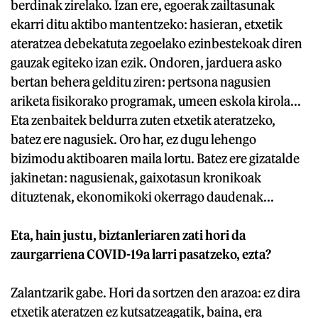
berdinak zirelako. Izan ere, egoerak zailtasunak
ekarri ditu aktibo mantentzeko: hasieran, etxetik
ateratzea debekatuta zegoelako ezinbestekoak diren
gauzak egiteko izan ezik. Ondoren, jarduera asko
bertan behera gelditu ziren: pertsona nagusien
ariketa fisikorako programak, umeen eskola kirola...
Eta zenbaitek beldurra zuten etxetik ateratzeko,
batez ere nagusiek. Oro har, ez dugu lehengo
bizimodu aktiboaren maila lortu. Batez ere gizatalde
jakinetan: nagusienak, gaixotasun kronikoak
dituztenak, ekonomikoki okerrago daudenak...
Eta, hain justu, biztanleriaren zati hori da
zaurgarriena COVID-19a larri pasatzeko, ezta?
Zalantzarik gabe. Hori da sortzen den arazoa: ez dira
etxetik ateratzen ez kutsatzeagatik, baina, era