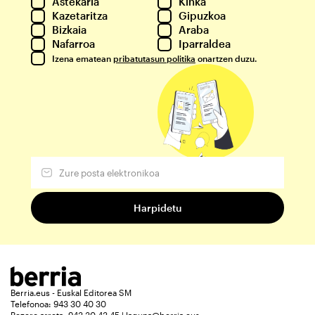
Astekaria
Kinka
Kazetaritza
Gipuzkoa
Bizkaia
Araba
Nafarroa
Iparraldea
Izena ematean
pribatutasun politika
onartzen duzu.
Berria.eus - Euskal Editorea SM
Telefonoa: 943 30 40 30