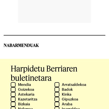
NABARMENDUAK
Harpidetu Berriaren
buletinetara
Mendia
Arratsaldekoa
Goizekoa
Badok
Astekaria
Kinka
Kazetaritza
Gipuzkoa
Bizkaia
Araba
Nafarroa
Iparraldea