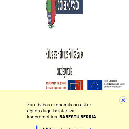
Zure babes ekonomikoari esker
egiten dugu kazetaritza
konprometitua.
BABESTU BERRIA