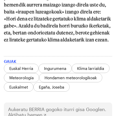
hemendik aurrera maizago izango direla uste du,
baita «iraupen luzeagokoak» izango direla ere:
«Hori dena ez litzateke gertatuko klima aldaketarik
gabe». Azaldu du badirela horri buruzko ikerketak,
eta, bertan ondorioztatu dutenez, berote gehienak
ez lirateke gertatuko klima aldaketarik izan ezean.
GAIAK
Euskal Herria
Ingurumena
Klima larrialdia
Meteorologia
Hondamen meteorologikoak
Euskalmet
Egaña, Joseba
Aukeratu
BERRIA
gogoko iturri gisa Googlen.
Aktibatu hemen