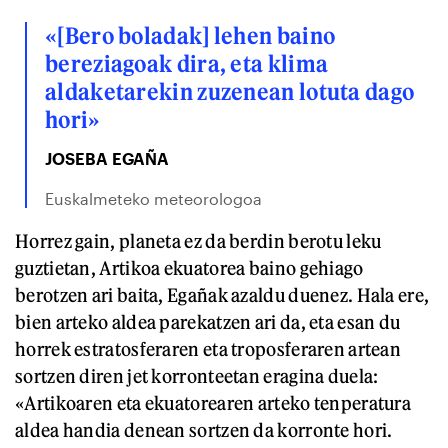
«[Bero boladak] lehen baino
bereziagoak dira, eta klima
aldaketarekin zuzenean lotuta dago
hori»
JOSEBA EGAÑA
Euskalmeteko meteorologoa
Horrez gain, planeta ez da berdin berotu leku
guztietan, Artikoa ekuatorea baino gehiago
berotzen ari baita, Egañak azaldu duenez. Hala ere,
bien arteko aldea parekatzen ari da, eta esan du
horrek estratosferaren eta troposferaren artean
sortzen diren jet korronteetan eragina duela:
«Artikoaren eta ekuatorearen arteko tenperatura
aldea handia denean sortzen da korronte hori.