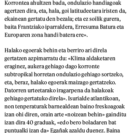
Korrontea ahultzen bada, ondulazio handiagoak
agertzen dira, eta, hala, goi latitudeetara iristen da,
ekainean gertatu den bezala; eta ez soilik gurera,
baita Frantziako iparraldera, Erresuma Batura eta
Europaren zona handi batera ere».
Halako egoerak behin eta berriro ari direla
gertatzen azpimarratu du: «Klima aldaketaren
eraginez, aukera gehiago dago korronte
subtropikal horretan ondulazio gehiago sortzeko,
eta, beraz, halako egoerak maizago gertatzeko.
Datorren urteetarako iragarpena da halakoak
gehiago gertatuko direla». Isurialde atlantikoan,
non tenperaturak barnealdean baino freskoagoak
izan ohi diren, orain arte «noizean behin» gainditu
izan dira 40 graduak, «edo bero boladaren bat
puntualki izan da» Egañak azaldu duenez. Baina