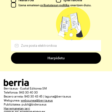
Izena ematean
pribatutasun politika
onartzen duzu.
Berria.eus - Euskal Editorea SM
Telefonoa: 943 30 40 30
Bezero arreta: 943 30 43 45 | laguna@berria.eus
Webgunea:
webgunea@berria.eus
Publizitatea:
publi@bidera.eus
Harremanetan jarri
ORRIALDE KORPORATIBOAK