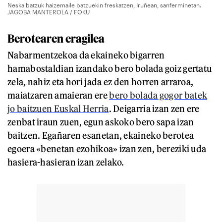
Neska batzuk haizemaile batzuekin freskatzen, Iruñean, sanferminetan.
JAGOBA MANTEROLA / FOKU
Berotearen eragilea
Nabarmentzekoa da ekaineko bigarren
hamabostaldian izandako bero bolada goiz gertatu
zela, nahiz eta hori jada ez den horren arraroa,
maiatzaren amaieran ere
bero bolada gogor batek
jo baitzuen Euskal Herria
. Deigarria izan zen ere
zenbat iraun zuen, egun askoko bero sapa izan
baitzen. Egañaren esanetan, ekaineko berotea
egoera «benetan ezohikoa» izan zen, bereziki uda
hasiera-hasieran izan zelako.