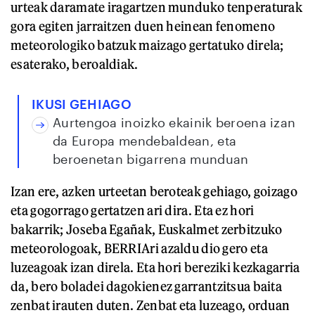
urteak daramate iragartzen munduko tenperaturak
gora egiten jarraitzen duen heinean fenomeno
meteorologiko batzuk maizago gertatuko direla;
esaterako, beroaldiak.
IKUSI GEHIAGO
Aurtengoa inoizko ekainik beroena izan
da Europa mendebaldean, eta
beroenetan bigarrena munduan
Izan ere, azken urteetan beroteak gehiago, goizago
eta gogorrago gertatzen ari dira. Eta ez hori
bakarrik; Joseba Egañak, Euskalmet zerbitzuko
meteorologoak, BERRIAri azaldu dio gero eta
luzeagoak izan direla. Eta hori bereziki kezkagarria
da, bero boladei dagokienez garrantzitsua baita
zenbat irauten duten. Zenbat eta luzeago, orduan