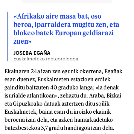
«Afrikako aire masa bat, oso
beroa, iparraldera mugitu zen, eta
blokeo batek Europan geldiarazi
zuen»
JOSEBA EGAÑA
Euskalmeteko meteorologoa
Ekainaren 24a izan zen egunik okerrena, Egañak
esan duenez, Euskalmeten estazioen erdiek
gainditu baitzuten 40 graduko langa; «ia denak
isurialde atlantikoan», zehaztu du. Araba, Bizkai
eta Gipuzkoako datuak aztertzen ditu soilik
Euskalmetek, baina esan du inoizko ekainik
beroena izan dela, eta azken hamarkadetako
batezbestekoa 3,7 gradu handiagoa izan dela.