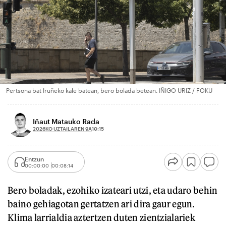
Pertsona bat Iruñeko kale batean, bero bolada betean. IÑIGO URIZ / FOKU
Iñaut Matauko Rada
2026KO UZTAILAREN 9A
10:15
Entzun
00:00:00
00:08:14
Bero boladak, ezohiko izateari utzi, eta udaro behin
baino gehiagotan gertatzen ari dira gaur egun.
Klima larrialdia aztertzen duten zientzialariek