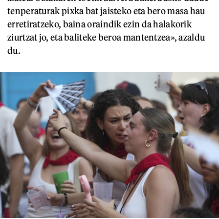
tenperaturak pixka bat jaisteko eta bero masa hau
erretiratzeko, baina oraindik ezin da halakorik
ziurtzat jo, eta baliteke beroa mantentzea», azaldu
du.