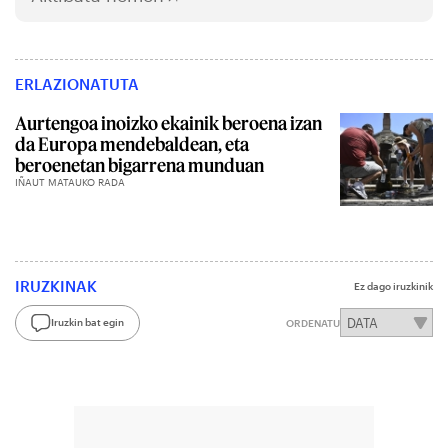
ERLAZIONATUTA
Aurtengoa inoizko ekainik beroena izan
da Europa mendebaldean, eta
beroenetan bigarrena munduan
IÑAUT MATAUKO RADA
IRUZKINAK
Ez dago iruzkinik
Iruzkin bat egin
ORDENATU