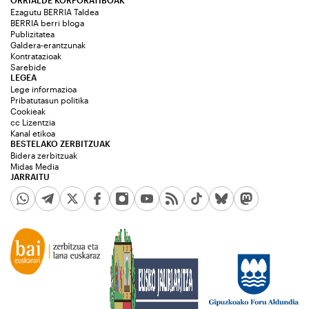
Ezagutu BERRIA Taldea
BERRIA berri bloga
Publizitatea
Galdera-erantzunak
Kontratazioak
Sarebide
LEGEA
Lege informazioa
Pribatutasun politika
Cookieak
cc Lizentzia
Kanal etikoa
BESTELAKO ZERBITZUAK
Bidera zerbitzuak
Midas Media
JARRAITU