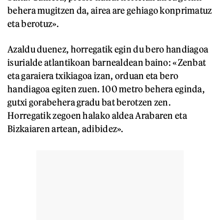
behera mugitzen da, airea are gehiago konprimatuz
eta berotuz».
Azaldu duenez, horregatik egin du bero handiagoa
isurialde atlantikoan barnealdean baino: «Zenbat
eta garaiera txikiagoa izan, orduan eta bero
handiagoa egiten zuen. 100 metro behera eginda,
gutxi gorabehera gradu bat berotzen zen.
Horregatik zegoen halako aldea Arabaren eta
Bizkaiaren artean, adibidez».