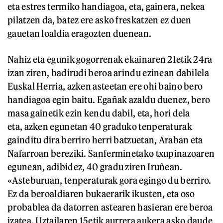
eta estres termiko handiagoa, eta, gainera, nekea
pilatzen da, batez ere asko freskatzen ez duen
gauetan loaldia eragozten duenean.
Nahiz eta egunik gogorrenak ekainaren 21etik 24ra
izan ziren, badirudi beroa arindu ezinean dabilela
Euskal Herria, azken asteetan ere ohi baino bero
handiagoa egin baitu. Egañak azaldu duenez, bero
masa gainetik ezin kendu dabil, eta, hori dela
eta, azken egunetan 40 graduko tenperaturak
gainditu dira berriro herri batzuetan, Araban eta
Nafarroan bereziki. Sanferminetako txupinazoaren
egunean, adibidez, 40 gradu ziren Iruñean.
«Asteburuan, tenperaturak gora egingo du berriro.
Ez da beroaldiaren bukaerarik ikusten, eta oso
probablea da datorren astearen hasieran ere beroa
izatea. Uztailaren 15etik aurrera aukera asko daude