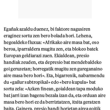
Egañak azaldu duenez, bi faktore nagusiren
eraginez sortu zen bero bolada hori. Lehena,
hegoaldeko fluxua: «Afrikako aire masa bat, oso
beroa, iparraldera mugitu zen, eta blokeo batek
Europan geldiarazi zuen. Ekialdean, presio
handiak zeuden, eta depresio bat mendebaldeko
goi geruzetan; horregatik mugitu zen gureganaino
aire masa bero hori». Eta, bigarrenik, nabarmendu
du «gailur subtropikal» edo «bero kupula» bat
sortu zela: «Azken finean, goialdean tapa moduko
bat jarri izan bagenu bezala izan da, eta orduan aire
masa bero hori ez da berriztatzen, itxita geratzen
baita. Gainera, presio handi horietan airea goitik