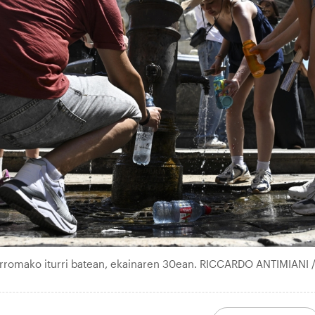
 Erromako iturri batean, ekainaren 30ean. RICCARDO ANTIMIANI /