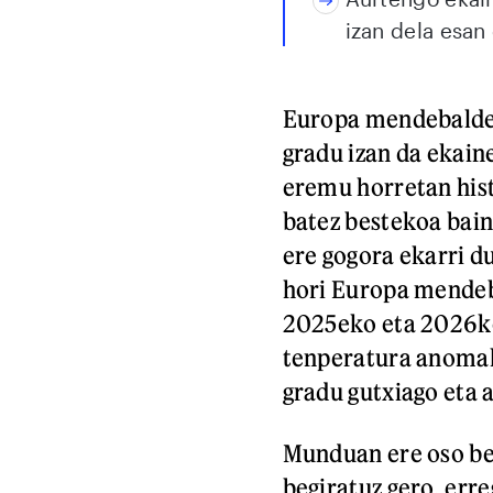
izan dela esan
Europa mendebaldea
gradu izan da ekain
eremu horretan hist
batez bestekoa bai
ere gogora ekarri d
hori Europa mendeba
2025eko eta 2026ko
tenperatura anomal
gradu gutxiago eta 
Munduan ere oso ber
begiratuz gero, err