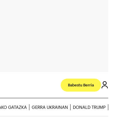
Babestu Berria
AKO GATAZKA
GERRA UKRAINAN
DONALD TRUMP