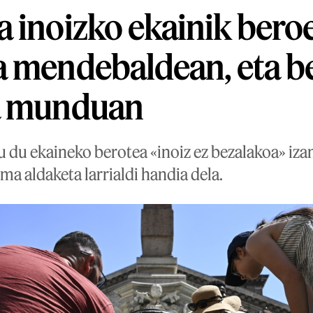
 inoizko ekainik bero
a mendebaldean, eta b
a munduan
du ekaineko berotea «inoiz ez bezalakoa» izan 
ima aldaketa larrialdi handia dela.