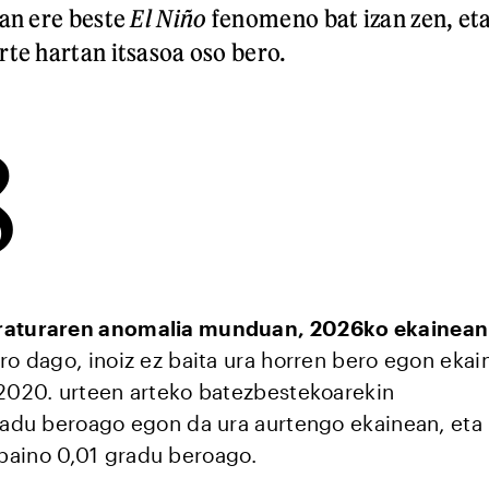
ean ere beste
El Niño
fenomeno bat izan zen, et
rte hartan itsasoa oso bero.
8
eraturaren anomalia munduan, 2026ko ekainean
ro dago, inoiz ez baita ura horren bero egon ekai
 2020. urteen arteko batezbestekoarekin
gradu beroago egon da ura aurtengo ekainean, eta
baino 0,01 gradu beroago.