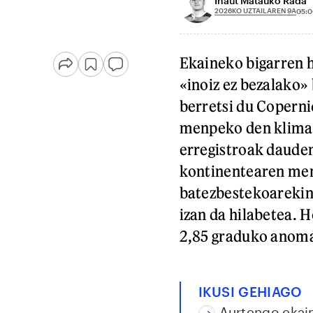
Iñaut Matauko Rada
2026KO UZTAILAREN 9A
05:0
Ekaineko bigarren 
«inoiz ez bezalako»
berretsi du Copern
menpeko den klima 
erregistroak dauden
kontinentearen men
batezbestekoarekin 
izan da hilabetea. H
2,85 graduko anomal
IKUSI GEHIAGO
Aurtengo ekain