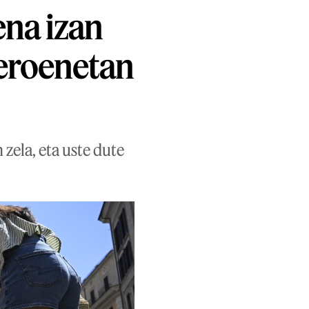
ena izan
eroenetan
zela, eta uste dute