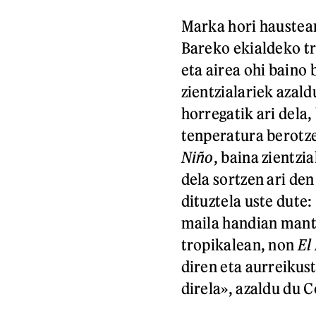
Marka hori haustea
Bareko ekialdeko tr
eta airea ohi baino 
zientzialariek azal
horregatik ari dela
tenperatura berotze
Niño
, baina zientzi
dela sortzen ari de
dituztela uste dute
maila handian mant
tropikalean, non
El
diren eta aurreikus
direla», azaldu du 