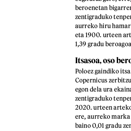
beroenetan bigarren
zentigraduko tenper
aurreko hiru hamark
eta 1900. urteen ar
1,39 gradu beroagoa
Itsasoa, oso ber
Poloez gaindiko its
Copernicus zerbitzu
egon dela ura ekain
zentigraduko tenper
2020. urteen arteko
ere, aurreko marka 
baino 0,01 gradu ze