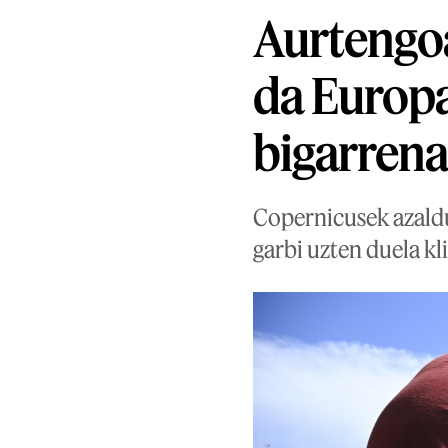
Aurtengoa
da Europ
bigarren
Copernicusek azaldu 
garbi uzten duela kl