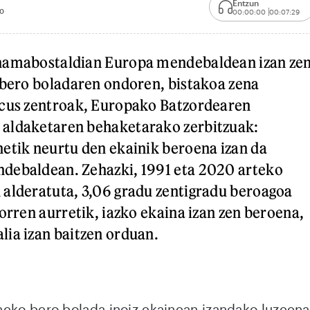
Entzun
0
00:00:00
00:07:29
hamabostaldian Europa mendebaldean izan ze
 bero boladaren ondoren, bistakoa zena
icus zentroak, Europako Batzordearen
aldaketaren behaketarako zerbitzuak:
etik neurtu den ekainik beroena izan da
debaldean. Zehazki, 1991 eta 2020 arteko
alderatuta, 3,06 gradu zentigradu beroagoa
orren aurretik, iazko ekaina izan zen beroena,
ia izan baitzen orduan.
eko bero bolada inoiz ekainean izandako luzeena