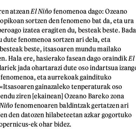
ren atzean
El Niño
fenomenoa dago: Ozeano
opikoan sortzen den fenomeno bat da, eta ura
beroago izatea eragiten du, besteak beste. Bada
du dute fenomenoa sortzen ari dela, eta
, besteak beste, itsasoaren mundu mailako
n. Hala ere, hasierako fasean dago oraindik
El
alariek jada ohartarazi dute oso indartsua izang
n fenomenoa, eta aurrekoak gaindituko
: «Itsasoaren gainazaleko tenperaturak oso
endu ziren [ekainean] Ozeano Bareko zona
 Niño
fenomenoaren baldintzak gertatzen ari
ten den datozen hilabeteetan azkar gogortuko
Copernicus-ek ohar bidez.