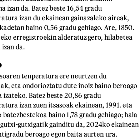
a izan da. Batez beste 16,54 gradu
atura izan du ekainean gainazaleko aireak,
adetan baino 0,56 gradu gehiago. Are, 1850.
teko erregistroekin alderatuz gero, hilabetea
 izan da.
o
asoaren tenperatura ere neurtzen du
ak, eta ondorioztatu dute inoiz baino beroago
a izateko. Batez beste 20,86 gradu
atura izan zuen itsasoak ekainean, 1991. eta
 batezbestekoa baino 1,78 gradu gehiago; hala
gutxi-gutxigatik gainditu da, 2024ko ekainean
ntigradu beroago egon baita aurten ura.