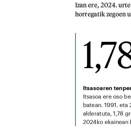
Izan ere, 2024. urt
horregatik zegoen u
1,7
Itsasoaren tenp
Itsasoa ere oso be
batean. 1991. eta
alderatuta, 1,78 
2024ko ekainean 