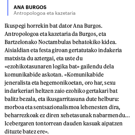
ANA BURGOS
Antropologoa eta kazetaria
Ikuspegi horrekin bat dator Ana Burgos.
Antropologoa eta kazetaria da Burgos, eta
Bartzelonako Noctambulas behatokiko kidea.
Aisialdian eta festa giroan gertatutako indakeria
matxista du aztergai, eta uste du
«ezohikotasunaren logika bat» gailendu dela
komunikabide askotan. «Komunikabide
jeneralista eta hegemonikoetan, oro har, sexu
indarkeriari heltzen zaio ezohiko gertakari bat
balitz bezala, eta ikusgarritasuna dute helburu:
morboa eta sentsazionalismoa lehenesten dira,
beharrezkoak ez diren xehetasunak nabarmendu...
Icebergaren tontorrean dauden kasuak aipatzen
dituzte batez ere».