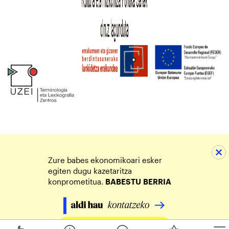
Zure babes ekonomikoari esker
egiten dugu kazetaritza
konprometitua.
BABESTU
BERRIA
Egin zure ekarpena