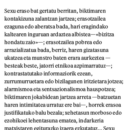
Sexu eraso bat gertatu berritan, biktimaren
kontakizuna zalantzan jartzea; erasotzailea
ezaguna edo aberatsa bada, hari eragindako
kaltearen inguruan ardaztea albistea—«bizitza
hondatu zaio»—; erasotzailea pobrea edo
arrazializatua bada, berriz, haren gizatasuna
ukatzea eta munstro baten erara aurkeztea —
besteak beste, jatorri etnikoa azpimarratuz—;
kontrastatutako informaziorik ezean,
zurrumurruetara edo bizilagunen iritzietara jotzea;
alarmismoa eta sentsazionalismoa hauspotzea;
biktimaren jokabidean jartzea arreta —batzuetan
haren intimitatea urratuz ere bai—, horrek erasoa
justifikatuko balu bezala; xehetasun morboso edo
ezohikoei lehentasuna ematea, indarkeria
matxistaren egiturazko izaera ezkutatuz... Sexu