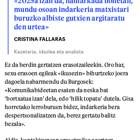
«2025a izan da, hamarkada honetan,
mundu osoan indarkeria matxistari
buruzko albiste gutxien argitaratu
den urtea»
CRISTINA FALLARAS
Kazetaria, idazlea eta analista
Ez da berdin gertatzen erasotzaileekin. Oro har,
sexu erasoen egileak «ikusezin» bihurtzeko joera
dagoela nabarmendu du Burgosek:
«Komunikabideetan esaten da neska bat
‘bortxatua izan' dela, edo ‘hilik topatu’ dutela. Gisa
horretako lerroburuen bidez, indarkeria bera
despertsonalizatzen da, berez gertatu balitz
bezala».