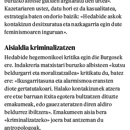
buruzko albiste gutxien argitaratu den urtea».
Kazetariaren ustez, datu hori ez da kasualitatea,
estrategia baten ondorio baizik: «Hedabide askok
kontakizun desitxuratua eta nazkagarria egin dute
feminismoaren inguruan».
Aisialdia kriminalizatzen
Hedabide hegemonikoei kritika egin die Burgosek
ere. Indakreria matxistari buruzko albisteen «kutsu
beldurgarri eta moralizatzailea» kritikatu du, batez
ere: «Ikusgarritasuna eta alarmismoa eransten
diote gertatutakoari. Halako kontakizunek atzera
ere etxe barruan itxita egotera bultzatzen dituzte
emakumeak, edo gauez ateratzen diren aldiro
beldurrez ibiltzera». Emakumeen aisia bera
«kriminalizatzeko» joera bat antzeman du
antropologoak.