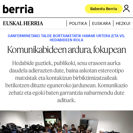
Babestu Berria
EUSKAL HERRIA
POLITIKA
EUSKARA
HEZKUN
SANFERMINETAKO TALDE BORTXAKETATIK HAMAR URTERA (ETA VI).
HEDABIDEEN ROLA
Komunikabideen ardura, fokupean
Hedabide guztiek, publikoki, sexu erasoen aurka
daudela adierazten dute, baina askotan estereotipo
matxistak eta kontakizun birbiktimizatzaileak
betikotzen dituzte eguneroko jardunean. Komunikazio
zehatz eta egoki baten garrantzia nabarmendu dute
adituek.