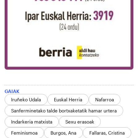
GAIAK
Iruñeko Udala
Euskal Herria
Nafarroa
Sanferminetako talde bortxaketatik hamar urtera
Indarkeria matxista
Sexu erasoak
Feminismoa
Burgos, Ana
Fallaras, Cristina