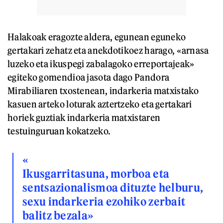
Halakoak eragozte aldera, egunean eguneko
gertakari zehatz eta anekdotikoez harago, «arnasa
luzeko eta ikuspegi zabalagoko erreportajeak»
egiteko gomendioa jasota dago Pandora
Mirabiliaren txostenean, indarkeria matxistako
kasuen arteko loturak aztertzeko eta gertakari
horiek guztiak indarkeria matxistaren
testuinguruan kokatzeko.
«
Ikusgarritasuna, morboa eta
sentsazionalismoa dituzte helburu,
sexu indarkeria ezohiko zerbait
balitz bezala»