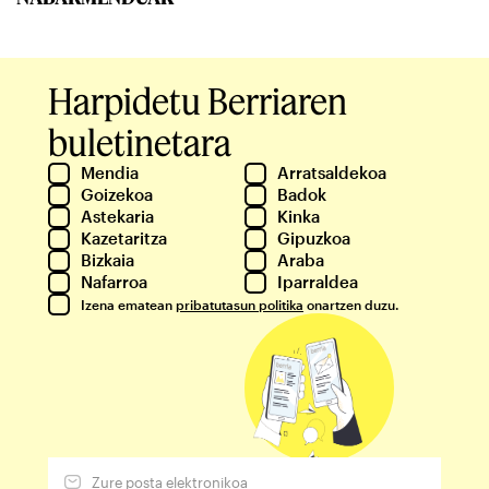
Harpidetu Berriaren
buletinetara
Mendia
Arratsaldekoa
Goizekoa
Badok
Astekaria
Kinka
Kazetaritza
Gipuzkoa
Bizkaia
Araba
Nafarroa
Iparraldea
Izena ematean
pribatutasun politika
onartzen duzu.