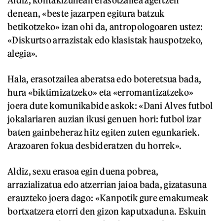
Aldiz, kontakizunean erasotzailea agertzen
denean, «beste jazarpen egitura batzuk
betikotzeko» izan ohi da, antropologoaren ustez:
«Diskurtso arrazistak edo klasistak hauspotzeko,
alegia».
Hala, erasotzailea aberatsa edo boteretsua bada,
hura «biktimizatzeko» eta «erromantizatzeko»
joera dute komunikabide askok: «Dani Alves futbol
jokalariaren auzian ikusi genuen hori: futbol izar
baten gainbeheraz hitz egiten zuten egunkariek.
Arazoaren fokua desbideratzen du horrek».
Aldiz, sexu erasoa egin duena pobrea,
arrazializatua edo atzerrian jaioa bada, gizatasuna
erauzteko joera dago: «Kanpotik gure emakumeak
bortxatzera etorri den gizon kaputxaduna. Eskuin