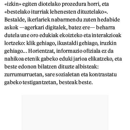
«izkin» egiten diotelako prozedura horri, eta
«bestelako iturriak lehenesten dituztelako».
Bestalde, ikerlariek nabarmendu zuten hedabide
askok —agerkari digitalek, batez ere— beharra
dutela une oro edukiak ekoizteko eta interakzioak
lortzeko: klik gehiago, ikustaldi gehiago, iruzkin
gehiago... Horientzat, informazio ofiziala ez da
nahikoa etenik gabeko eduki jarioa elikatzeko, eta
beste edonon bilatzen dituzte albisteak:
zurrumurruetan, sare sozialetan eta kontrastatu
gabeko testigantzetan, besteak beste.