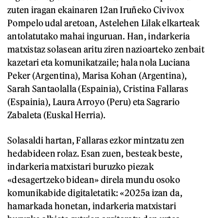
zuten iragan ekainaren 12an Iruñeko Civivox
Pompelo udal aretoan, Astelehen Lilak elkarteak
antolatutako mahai inguruan. Han, indarkeria
matxistaz solasean aritu ziren nazioarteko zenbait
kazetari eta komunikatzaile; hala nola Luciana
Peker (Argentina), Marisa Kohan (Argentina),
Sarah Santaolalla (Espainia), Cristina Fallaras
(Espainia), Laura Arroyo (Peru) eta Sagrario
Zabaleta (Euskal Herria).
Solasaldi hartan, Fallaras ezkor mintzatu zen
hedabideen rolaz. Esan zuen, besteak beste,
indarkeria matxistari buruzko piezak
«desagertzeko bidean» direla mundu osoko
komunikabide digitaletatik: «2025a izan da,
hamarkada honetan, indarkeria matxistari