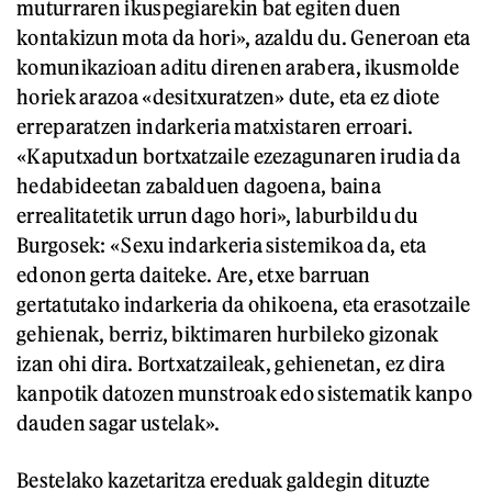
muturraren ikuspegiarekin bat egiten duen
kontakizun mota da hori», azaldu du. Generoan eta
komunikazioan aditu direnen arabera, ikusmolde
horiek arazoa «desitxuratzen» dute, eta ez diote
erreparatzen indarkeria matxistaren erroari.
«Kaputxadun bortxatzaile ezezagunaren irudia da
hedabideetan zabalduen dagoena, baina
errealitatetik urrun dago hori», laburbildu du
Burgosek: «Sexu indarkeria sistemikoa da, eta
edonon gerta daiteke. Are, etxe barruan
gertatutako indarkeria da ohikoena, eta erasotzaile
gehienak, berriz, biktimaren hurbileko gizonak
izan ohi dira. Bortxatzaileak, gehienetan, ez dira
kanpotik datozen munstroak edo sistematik kanpo
dauden sagar ustelak».
Bestelako kazetaritza ereduak galdegin dituzte