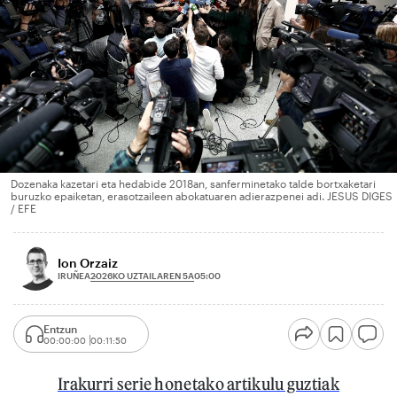
Dozenaka kazetari eta hedabide 2018an, sanferminetako talde bortxaketari
buruzko epaiketan, erasotzaileen abokatuaren adierazpenei adi. JESUS DIGES
/ EFE
Ion Orzaiz
2026KO UZTAILAREN 5A
IRUÑEA
05:00
Entzun
00:00:00
00:11:50
Irakurri serie honetako artikulu guztiak