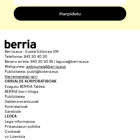
Berria.eus - Euskal Editorea SM
Telefonoa: 943 30 40 30
Bezero arreta: 943 30 43 45 | laguna@berria.eus
Webgunea:
webgunea@berria.eus
Publizitatea:
publi@bidera.eus
Harremanetan jarri
ORRIALDE KORPORATIBOAK
Ezagutu BERRIA Taldea
BERRIA berri bloga
Publizitatea
Galdera-erantzunak
Kontratazioak
Sarebide
LEGEA
Lege informazioa
Pribatutasun politika
Cookieak
cc Lizentzia