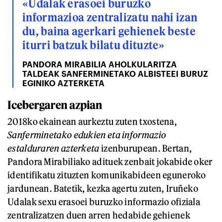
«Udalak erasoei buruzko
informazioa zentralizatu nahi izan
du, baina agerkari gehienek beste
iturri batzuk bilatu dituzte»
PANDORA MIRABILIA AHOLKULARITZA
TALDEAK SANFERMINETAKO ALBISTEEI BURUZ
EGINIKO AZTERKETA
Icebergaren azpian
2018ko ekainean aurkeztu zuten txostena,
Sanferminetako edukien eta informazio
estalduraren azterketa
izenburupean. Bertan,
Pandora Mirabiliako adituek zenbait jokabide oker
identifikatu zituzten komunikabideen eguneroko
jardunean. Batetik, kezka agertu zuten, Iruñeko
Udalak sexu erasoei buruzko informazio ofiziala
zentralizatzen duen arren hedabide gehienek