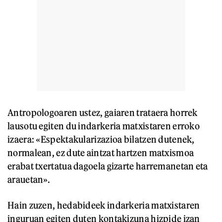
Antropologoaren ustez, gaiaren trataera horrek
lausotu egiten du indarkeria matxistaren erroko
izaera: «Espektakularizazioa bilatzen dutenek,
normalean, ez dute aintzat hartzen matxismoa
erabat txertatua dagoela gizarte harremanetan eta
arauetan».
Hain zuzen, hedabideek indarkeria matxistaren
inguruan egiten duten kontakizuna hizpide izan