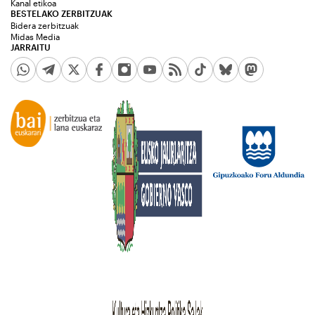
Kanal etikoa
BESTELAKO ZERBITZUAK
Bidera zerbitzuak
Midas Media
JARRAITU