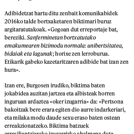
Adibidetzat hartu ditu zenbait komunikabidek
2016ko talde bortxaketaren biktimari buruz
argitaratutakoak. «Gogoan dut erreportaje bat,
bereziki.
Sanferminetan bortxatutako
emakumearen bizimodu normala: unibertsitatea,
bidaiak eta lagunak
; horixe zen lerroburua.
Etikarik gabeko kazetaritzaren adibide bat izan zen
hura».
Izan ere, Burgosen irudiko, biktima baten
jokabidea auzitan jartzea eta albisteak horren
inguruan ardaztea «oker izugarria» da: «Pertsona
bakoitzak bere erara egiten dio aurre indarkeriari,
eta milaka modu daude sexu eraso baten ostean
erreakzionatzeko. Biktima batzuek
erresilientziarako izugarrizko ahalmena dute,