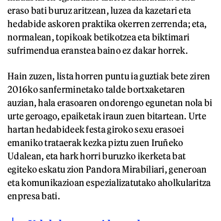
eraso bati buruz aritzean, luzea da kazetari eta
hedabide askoren praktika okerren zerrenda; eta,
normalean, topikoak betikotzea eta biktimari
sufrimendua eranstea baino ez dakar horrek.
Hain zuzen, lista horren puntu ia guztiak bete ziren
2016ko sanferminetako talde bortxaketaren
auzian, hala erasoaren ondorengo egunetan nola bi
urte geroago, epaiketak iraun zuen bitartean. Urte
hartan hedabideek festa giroko sexu erasoei
emaniko trataerak kezka piztu zuen Iruñeko
Udalean, eta hark horri buruzko ikerketa bat
egiteko eskatu zion Pandora Mirabiliari, generoan
eta komunikazioan espezializatutako aholkularitza
enpresa bati.