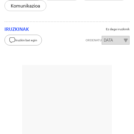
Komunikazioa
IRUZKINAK
Ez dago iruzkinik
Iruzkin bat egin
ORDENATU