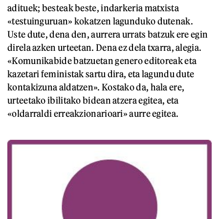
adituek; besteak beste, indarkeria matxista
«testuinguruan» kokatzen lagunduko dutenak.
Uste dute, dena den, aurrera urrats batzuk ere egin
direla azken urteetan. Dena ez dela txarra, alegia.
«Komunikabide batzuetan genero editoreak eta
kazetari feministak sartu dira, eta lagundu dute
kontakizuna aldatzen». Kostako da, hala ere,
urteetako ibilitako bidean atzera egitea, eta
«oldarraldi erreakzionarioari» aurre egitea.