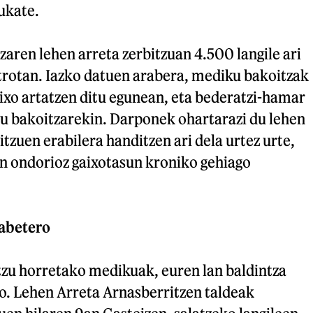
ukate.
aren lehen arreta zerbitzuan 4.500 langile ari
trotan. Iazko datuen arabera, mediku bakoitzak
ixo artatzen ditu egunean, eta bederatzi-hamar
tu bakoitzarekin. Darponek ohartarazi du lehen
tzuen erabilera handitzen ari dela urtez urte,
en ondorioz gaixotasun kroniko gehiago
labetero
tzu horretako medikuak, euren lan baldintza
o. Lehen Arreta Arnasberritzen taldeak