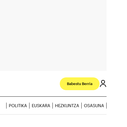
Babestu Berria
POLITIKA
EUSKARA
HEZKUNTZA
OSASUNA