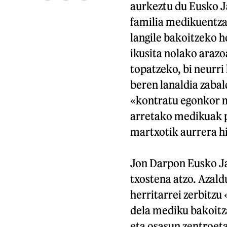
aurkeztu du Eusko J
familia medikuentzat
langile bakoitzeko he
ikusita nolako araz
topatzeko, bi neurri
beren lanaldia zabal
«kontratu egonkor m
arretako medikuak p
martxotik aurrera hi
Jon Darpon Eusko Ja
txostena atzo. Azald
herritarrei zerbitz
dela mediku bakoitz
eta osasun zentroeta