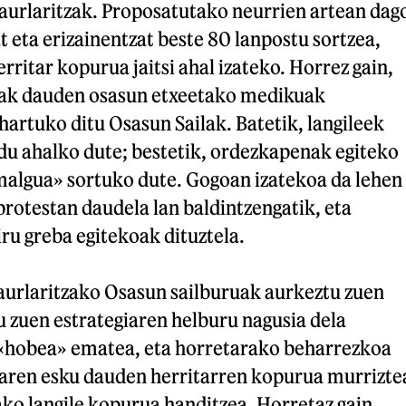
aurlaritzak. Proposatutako neurrien artean dag
 eta erizainentzat beste 80 lanpostu sortzea,
rritar kopurua jaitsi ahal izateko. Horrez gain,
oak dauden osasun etxeetako medikuak
 hartuko ditu Osasun Sailak. Batetik, langileek
du ahalko dute; bestetik, ordezkapenak egiteko
algua» sortuko dute. Gogoan izatekoa da lehen
rotestan daudela lan baldintzengatik, eta
ru greba egitekoak dituztela.
urlaritzako Osasun sailburuak aurkeztu zuen
u zuen estrategiaren helburu nagusia dela
u «hobea» ematea, eta horretarako beharrezkoa
aren esku dauden herritarren kopurua murrizte
ko langile kopurua handitzea. Horretaz gain,