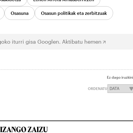
Osasuna
Osasun politikak eta zerbitzuak
oko iturri gisa Googlen.
Aktibatu hemen
Ez dago iruzkin
ORDENATU
IZANGO ZAIZU