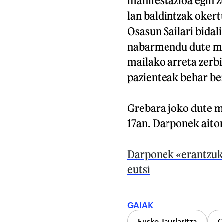
manifestazioa egin z
lan baldintzak okert
Osasun Sailari bidali
nabarmendu dute mur
mailako arreta zerbi
pazienteak behar be
Grebara joko dute m
17an. Darponek aito
Darponek «erantzuki
eutsi
GAIAK
Eusko Jaurlaritza
O