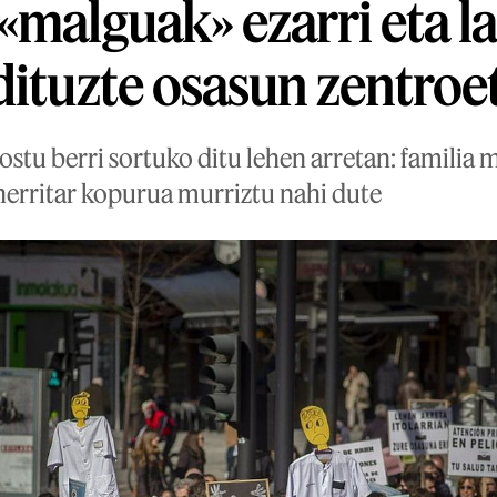
«malguak» ezarri eta l
dituzte osasun zentroe
ostu berri sortuko ditu lehen arretan: familia 
erritar kopurua murriztu nahi dute