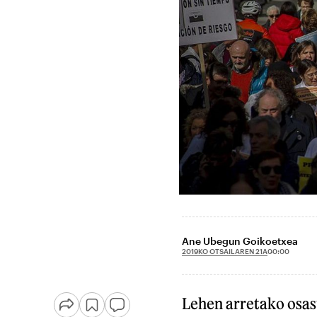
Ane Ubegun Goikoetxea
2019KO OTSAILAREN 21A
00:00
Lehen arretako osas