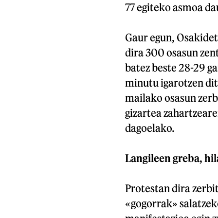
77 egiteko asmoa da
Gaur egun, Osakidetz
dira 300 osasun zen
batez beste 28-29 ga
minutu igarotzen di
mailako osasun zerbi
gizartea zahartzear
dagoelako.
Langileen greba, hi
Protestan dira zerbi
«gogorrak» salatzek