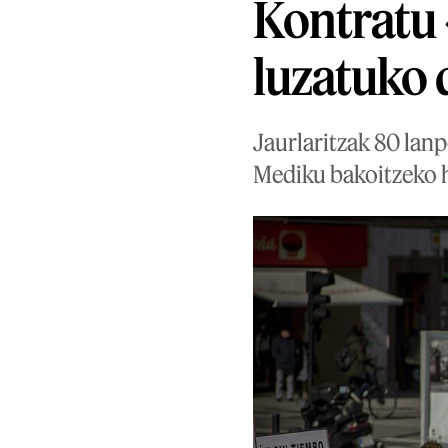
Kontratu 
luzatuko 
Jaurlaritzak 80 lanp
Mediku bakoitzeko h