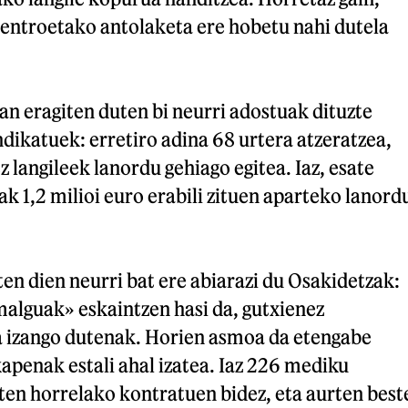
zentroetako antolaketa ere hobetu nahi dutela
an eragiten duten bi neurri adostuak dituzte
ndikatuek: erretiro adina 68 urtera atzeratzea,
 langileek lanordu gehiago egitea. Iaz, esate
k 1,2 milioi euro erabili zituen aparteko lanord
iten dien neurri bat ere abiarazi du Osakidetzak:
alguak» eskaintzen hasi da, gutxienez
 izango dutenak. Horien asmoa da etengabe
apenak estali ahal izatea. Iaz 226 mediku
zten horrelako kontratuen bidez, eta aurten best