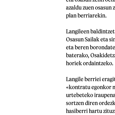
azaldu zuen osasun 
plan berriarekin.
Langileen baldintzet
Osasun Sailak eta si
eta beren borondatez
baterako, Osakidetza
horiek ordaintzeko.
Langile berriei erag
«kontratu egonkor m
urtebeteko iraupena
sortzen diren ordezk
hasiberri hartu zitu