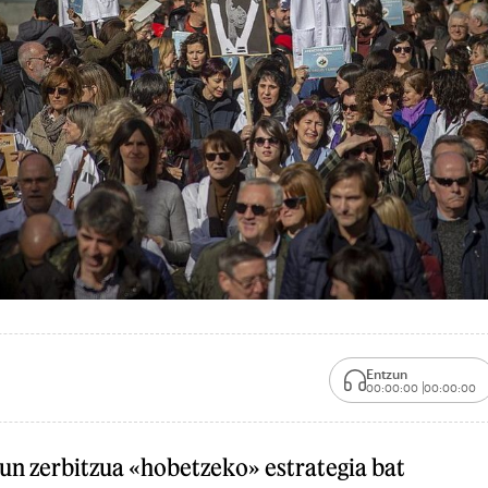
Entzun
00:00:00
00:00:00
un zerbitzua «hobetzeko» estrategia bat