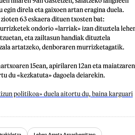
uen hilaren 9an Gasteizen, salatzeko langileen
u egin direla eta gaixoen artan eragina duela.
 zioten 63 eskaera dituen txosten bat:
rizketek ondorio «larriak» izan dituztela lehe
tzuetan, eta zailtasun handiak dituztela
zala artatzeko, denboraren murrizketagatik.
artxoaren 15ean, apirilaren 12an eta maiatzaren
rtu du «kezkatuta» dagoela deiarekin.
zun politikoa» duela aitortu du, baina karguari
sakidetza
Lehen Arreta Arnasberritzen