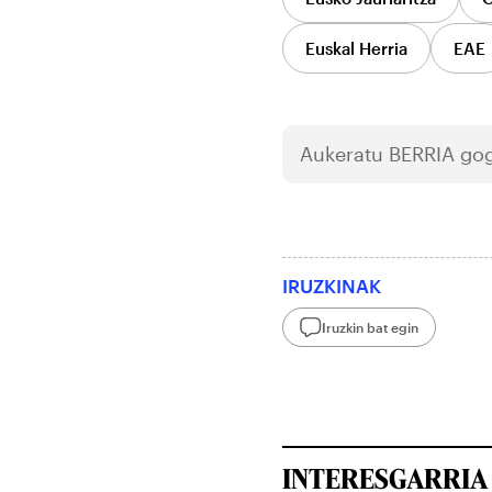
Euskal Herria
EAE
Aukeratu
BERRIA
gog
IRUZKINAK
Iruzkin bat egin
INTERESGARRIA 