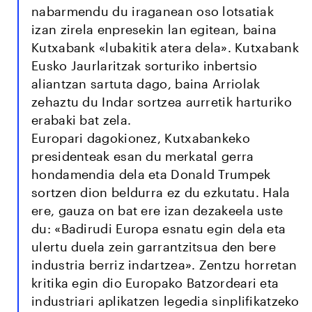
nabarmendu du iraganean oso lotsatiak
izan zirela enpresekin lan egitean, baina
Kutxabank «lubakitik atera dela». Kutxabank
Eusko Jaurlaritzak sorturiko inbertsio
aliantzan sartuta dago, baina Arriolak
zehaztu du Indar sortzea aurretik harturiko
erabaki bat zela.
Europari dagokionez, Kutxabankeko
presidenteak esan du merkatal gerra
hondamendia dela eta Donald Trumpek
sortzen dion beldurra ez du ezkutatu. Hala
ere, gauza on bat ere izan dezakeela uste
du: «Badirudi Europa esnatu egin dela eta
ulertu duela zein garrantzitsua den bere
industria berriz indartzea». Zentzu horretan
kritika egin dio Europako Batzordeari eta
industriari aplikatzen legedia sinplifikatzeko