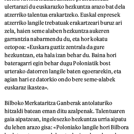
ulertarazi du euskarazko hezkuntza arazo bat dela
atzerriko talentua erakartzeko. Euskal enpresek
atzerriko langile trebatuak erakartzeari buruz ari
zela, haien seme alaben hezkuntza aukeren
garrantzia nabarmendu du, eta hor kokatu
oztopoa: «Euskara guztiz zentrala da gure
hezkuntzan, eta hala izan behar du. Baina hori
bateragarri egin behar dugu Poloniatik bost
urterako datorren langile baten egoerarekin, eta
agian hari ez datorkio ondo bere seme-alabek
euskaraz ikastea».
Bilboko Merkataritza Ganberak antolaturiko
hitzaldi batean eman ditu azalpenak. Talentuaren
gaia aipatzean, ingelesezko hezkuntza urria aipatu
du lehen arazo gisa: «Poloniako langile hori Bilbora