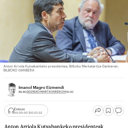
Anton Arriola Kutxabankeko presidentea, Bilboko Merkataritza Ganberan.
BILBOKO GANBERA
Imanol Magro Eizmendi
2025EKO MARTXOAREN 21A
BILBO
12:30
Entzun
00:00:00
00:02:02
Anton Arriola Kutxabankeko presidenteak