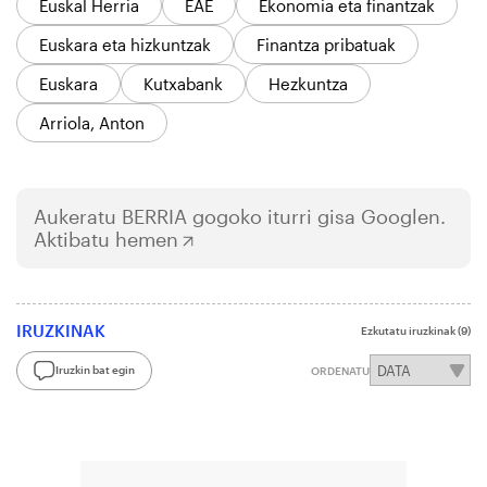
Euskal Herria
EAE
Ekonomia eta finantzak
Euskara eta hizkuntzak
Finantza pribatuak
Euskara
Kutxabank
Hezkuntza
Arriola, Anton
Aukeratu
BERRIA
gogoko iturri gisa Googlen.
Aktibatu hemen
IRUZKINAK
Ezkutatu iruzkinak
(9)
Iruzkin bat egin
ORDENATU