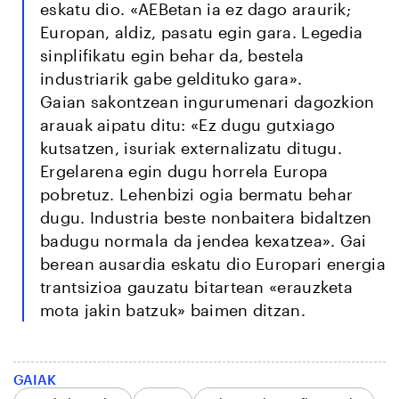
eskatu dio. «AEBetan ia ez dago araurik;
Europan, aldiz, pasatu egin gara. Legedia
sinplifikatu egin behar da, bestela
industriarik gabe geldituko gara».
Gaian sakontzean ingurumenari dagozkion
arauak aipatu ditu: «Ez dugu gutxiago
kutsatzen, isuriak externalizatu ditugu.
Ergelarena egin dugu horrela Europa
pobretuz. Lehenbizi ogia bermatu behar
dugu. Industria beste nonbaitera bidaltzen
badugu normala da jendea kexatzea». Gai
berean ausardia eskatu dio Europari energia
trantsizioa gauzatu bitartean «erauzketa
mota jakin batzuk» baimen ditzan.
GAIAK