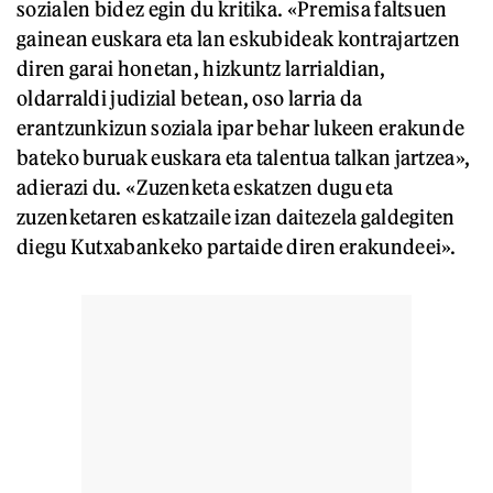
sozialen bidez egin du kritika. «Premisa faltsuen
gainean euskara eta lan eskubideak kontrajartzen
diren garai honetan, hizkuntz larrialdian,
oldarraldi judizial betean, oso larria da
erantzunkizun soziala ipar behar lukeen erakunde
bateko buruak euskara eta talentua talkan jartzea»,
adierazi du. «Zuzenketa eskatzen dugu eta
zuzenketaren eskatzaile izan daitezela galdegiten
diegu Kutxabankeko partaide diren erakundeei».