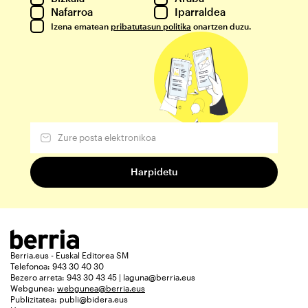
Nafarroa
Iparraldea
Izena ematean
pribatutasun politika
onartzen duzu.
Berria.eus - Euskal Editorea SM
Telefonoa: 943 30 40 30
Bezero arreta: 943 30 43 45 | laguna@berria.eus
Webgunea:
webgunea@berria.eus
Publizitatea:
publi@bidera.eus