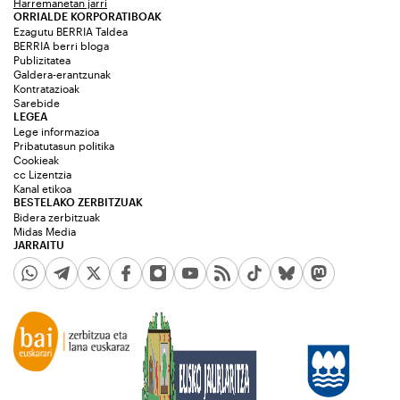
Harremanetan jarri
ORRIALDE KORPORATIBOAK
Ezagutu BERRIA Taldea
BERRIA berri bloga
Publizitatea
Galdera-erantzunak
Kontratazioak
Sarebide
LEGEA
Lege informazioa
Pribatutasun politika
Cookieak
cc Lizentzia
Kanal etikoa
BESTELAKO ZERBITZUAK
Bidera zerbitzuak
Midas Media
JARRAITU