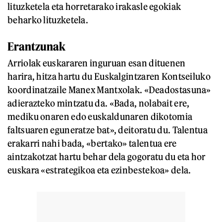
lituzketela eta horretarako irakasle egokiak
beharko lituzketela.
Erantzunak
Arriolak euskararen inguruan esan dituenen
harira, hitza hartu du Euskalgintzaren Kontseiluko
koordinatzaile Manex Mantxolak. «Deadostasuna»
adierazteko mintzatu da. «Bada, nolabait ere,
mediku onaren edo euskaldunaren dikotomia
faltsuaren eguneratze bat», deitoratu du. Talentua
erakarri nahi bada, «bertako» talentua ere
aintzakotzat hartu behar dela gogoratu du eta hor
euskara «estrategikoa eta ezinbestekoa» dela.