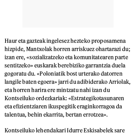
Haur eta gazteak ingelesez hezteko proposamena
hizpide, Mantxolak horren arriskuez ohartarazi du;
izan ere, «sozializatzeko eta komunitatearen parte
sentitzeko» euskarak berebiziko garrantzia duela
gogoratu du. «Poloniatik bost urterako datorren
langile baten egoera» jarri du adibiderako Arriolak,
eta horren harira ere mintzatu nahi izan du
Kontseiluko ordezkariak: «Estrategikotasunaren
eta efizientziaren ikuspegitik eraginkorragoa da
talentua, behin ekarrita, bertan errotzea».
Kontseiluko lehendakari Idurre Eskisabelek sare