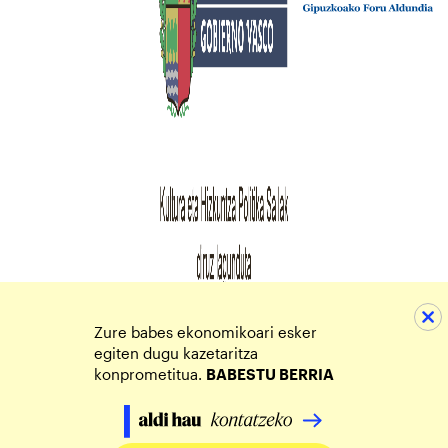
Zure babes ekonomikoari esker
egiten dugu kazetaritza
konprometitua.
BABESTU BERRIA