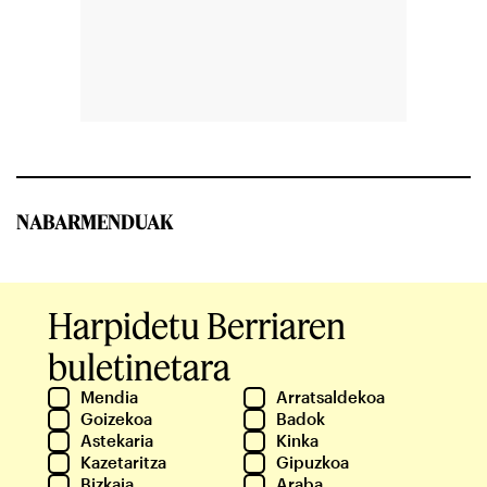
NABARMENDUAK
Harpidetu Berriaren
buletinetara
Mendia
Arratsaldekoa
Goizekoa
Badok
Astekaria
Kinka
Kazetaritza
Gipuzkoa
Bizkaia
Araba