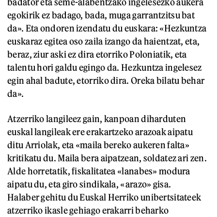
badator eta seme-alabentzako ingelesezko aukera
egokirik ez badago, bada, muga garrantzitsu bat
da». Eta ondoren izendatu du euskara: «Hezkuntza
euskaraz egitea oso zaila izango da haientzat, eta,
beraz, ziur aski ez dira etorriko Poloniatik, eta
talentu hori galdu egingo da. Hezkuntza ingelesez
egin ahal badute, etorriko dira. Oreka bilatu behar
da».
Atzerriko langileez gain, kanpoan diharduten
euskal langileak ere erakartzeko arazoak aipatu
ditu Arriolak, eta «maila bereko aukeren falta»
kritikatu du. Maila bera aipatzean, soldatez ari zen.
Alde horretatik, fiskalitatea «lanabes» modura
aipatu du, eta giro sindikala, «arazo» gisa.
Halaber gehitu du Euskal Herriko unibertsitateek
atzerriko ikasle gehiago erakarri beharko