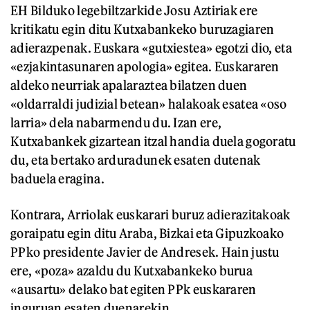
EH Bilduko legebiltzarkide Josu Aztiriak ere
kritikatu egin ditu Kutxabankeko buruzagiaren
adierazpenak. Euskara «gutxiestea» egotzi dio, eta
«ezjakintasunaren apologia» egitea. Euskararen
aldeko neurriak apalaraztea bilatzen duen
«oldarraldi judizial betean» halakoak esatea «oso
larria» dela nabarmendu du. Izan ere,
Kutxabankek gizartean itzal handia duela gogoratu
du, eta bertako arduradunek esaten dutenak
baduela eragina.
Kontrara, Arriolak euskarari buruz adierazitakoak
goraipatu egin ditu Araba, Bizkai eta Gipuzkoako
PPko presidente Javier de Andresek. Hain justu
ere, «poza» azaldu du Kutxabankeko burua
«ausartu» delako bat egiten PPk euskararen
inguruan esaten duenarekin.