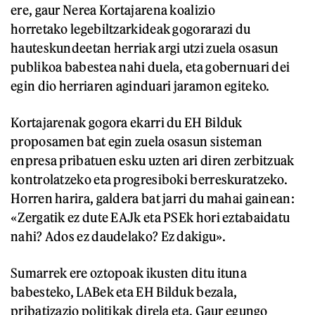
ere, gaur Nerea Kortajarena koalizio
horretako legebiltzarkideak gogorarazi du
hauteskundeetan herriak argi utzi zuela osasun
publikoa babestea nahi duela, eta gobernuari dei
egin dio herriaren aginduari jaramon egiteko.
Kortajarenak gogora ekarri du EH Bilduk
proposamen bat egin zuela osasun sisteman
enpresa pribatuen esku uzten ari diren zerbitzuak
kontrolatzeko eta progresiboki berreskuratzeko.
Horren harira, galdera bat jarri du mahai gainean:
«Zergatik ez dute EAJk eta PSEk hori eztabaidatu
nahi? Ados ez daudelako? Ez dakigu».
Sumarrek ere oztopoak ikusten ditu ituna
babesteko, LABek eta EH Bilduk bezala,
pribatizazio politikak direla eta. Gaur egungo