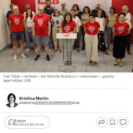
Irati Tobar —atrilean— eta Garbiñe Aranburu —eskuinean—, gaurko
agerraldian. LAB
Kristina Martin
2025EKO EKAINAREN 26A
DONOSTIA
15:49
Entzun
00:00:00
00:07:04