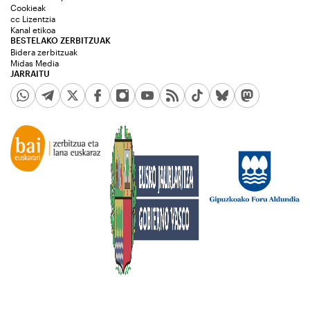
Cookieak
cc Lizentzia
Kanal etikoa
BESTELAKO ZERBITZUAK
Bidera zerbitzuak
Midas Media
JARRAITU