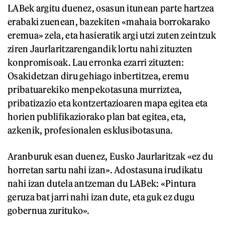
LABek argitu duenez, osasun itunean parte hartzea
erabaki zuenean, bazekiten «mahaia borrokarako
eremua» zela, eta hasieratik argi utzi zuten zeintzuk
ziren Jaurlaritzarengandik lortu nahi zituzten
konpromisoak. Lau erronka ezarri zituzten:
Osakidetzan diru gehiago inbertitzea, eremu
pribatuarekiko menpekotasuna murriztea,
pribatizazio eta kontzertazioaren mapa egitea eta
horien publifikaziorako plan bat egitea, eta,
azkenik, profesionalen esklusibotasuna.
Aranburuk esan duenez, Eusko Jaurlaritzak «ez du
horretan sartu nahi izan». Adostasuna irudikatu
nahi izan dutela antzeman du LABek: «Pintura
geruza bat jarri nahi izan dute, eta guk ez dugu
gobernua zurituko».