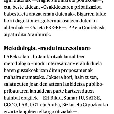
eta, beste aldean, «Osakidetzaren pribatizazioa
babestu eta ontzat eman dutenak». Bigarren talde
horri dagokionez, gobernua osatzen duten bi
alderdiak —EAJ eta PSE-EE—, PP eta Confebask
aipatu ditu Aranburuk.
Metodologia,
«
modu interesatuan
»
LABek salatu du Jaurlaritzak lantaldeen
metodologia «modu interesatuan» erabili duela
haren gustukoak izan diren proposamenak
mahaira eramateko. Jokaera hori, hain zuzen,
salatu zuten joan den astean lankidetza publiko-
pribatuaren lantaldean parte hartzen duten
hainbat eragilek —EH Bildu, Sumar-IU, SATSE,
CCOO, LAB, UGT eta Araba, Bizkai eta Gipuzkoako
gizarte langileen elkargo ofizialak—.