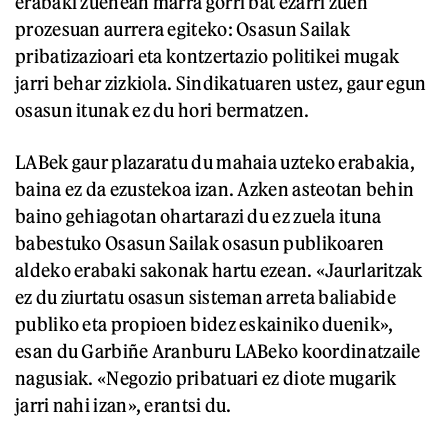
erabaki zuenean marra gorri bat ezarri zuen
prozesuan aurrera egiteko: Osasun Sailak
pribatizazioari eta kontzertazio politikei mugak
jarri behar zizkiola. Sindikatuaren ustez, gaur egun
osasun itunak ez du hori bermatzen.
LABek gaur plazaratu du mahaia uzteko erabakia,
baina ez da ezustekoa izan. Azken asteotan behin
baino gehiagotan ohartarazi du ez zuela ituna
babestuko Osasun Sailak osasun publikoaren
aldeko erabaki sakonak hartu ezean. «Jaurlaritzak
ez du ziurtatu osasun sisteman arreta baliabide
publiko eta propioen bidez eskainiko duenik»,
esan du Garbiñe Aranburu LABeko koordinatzaile
nagusiak. «Negozio pribatuari ez diote mugarik
jarri nahi izan», erantsi du.