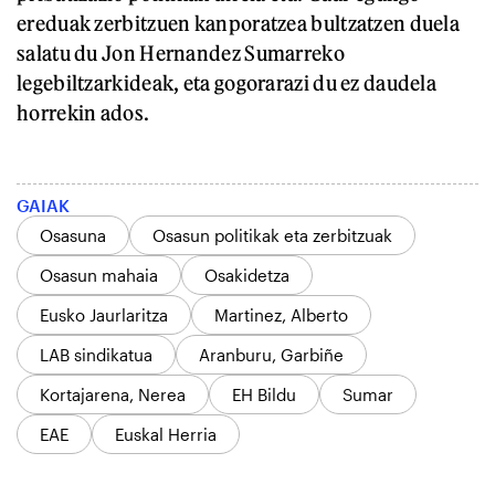
ereduak zerbitzuen kanporatzea bultzatzen duela
salatu du Jon Hernandez Sumarreko
legebiltzarkideak, eta gogorarazi du ez daudela
horrekin ados.
GAIAK
Osasuna
Osasun politikak eta zerbitzuak
Osasun mahaia
Osakidetza
Eusko Jaurlaritza
Martinez, Alberto
LAB sindikatua
Aranburu, Garbiñe
Kortajarena, Nerea
EH Bildu
Sumar
EAE
Euskal Herria