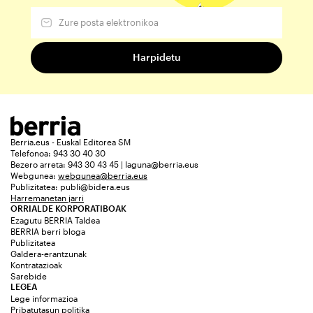
Berria.eus - Euskal Editorea SM
Telefonoa: 943 30 40 30
Bezero arreta: 943 30 43 45 | laguna@berria.eus
Webgunea:
webgunea@berria.eus
Publizitatea:
publi@bidera.eus
Harremanetan jarri
ORRIALDE KORPORATIBOAK
Ezagutu BERRIA Taldea
BERRIA berri bloga
Publizitatea
Galdera-erantzunak
Kontratazioak
Sarebide
LEGEA
Lege informazioa
Pribatutasun politika