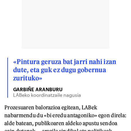
«Pintura geruza bat jarri nahi izan
dute, eta guk ez dugu gobernua
zurituko»
GARBIÑE ARANBURU
LABeko koordinatzaile nagusia
Prozesuaren balorazioa egitean, LABek
nabarmendu du «bi eredu antagoniko» egon direla:
alde batean, publikoaren aldeko apustu sendoa
egin dutenak —eragile sindikal eta politikoak—,