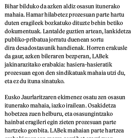
Bihar bilduko da azken aldiz osasun itunerako
mahaia. Hamar hilabetez prozesuan parte hartu
duten eragileek bozkatuko dituzte behin betiko
dokumentuak. Lantalde guztien artean, lankidetza
publiko-pribatua jorratu duenean sortu
dira desadostasunik handienak. Horren erakusle
da gaur, azken bileraren bezperan, LABek
jakinarazitako erabakia: hasiera-hasieratik
prozesuan egon den sindikatuak mahaia utzi du,
eta ez du ituna sinatuko.
Eusko Jaurlaritzaren ekimenez osatu zen osasun
itunerako mahaia, iazko irailean. Osakidetza
hobetzea zuen helburu, eta osasungintzako
hainbat eragileri egin zieten prozesuan parte
hartzeko gonbita. LABek mahaian parte hartzea