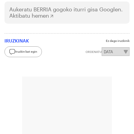
Aukeratu
BERRIA
gogoko iturri gisa Googlen.
Aktibatu hemen
IRUZKINAK
Ez dago iruzkinik
Iruzkin bat egin
ORDENATU