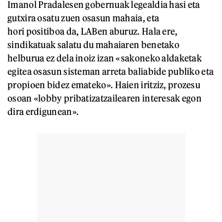
Imanol Pradalesen gobernuak legealdia hasi eta
gutxira osatu zuen osasun mahaia, eta
hori positiboa da, LABen aburuz. Hala ere,
sindikatuak salatu du mahaiaren benetako
helburua ez dela inoiz izan «sakoneko aldaketak
egitea osasun sisteman arreta baliabide publiko eta
propioen bidez emateko». Haien iritziz, prozesu
osoan «lobby pribatizatzailearen interesak egon
dira erdigunean».