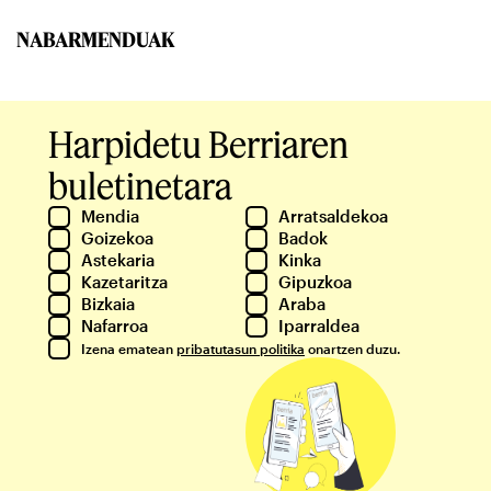
NABARMENDUAK
Harpidetu Berriaren
buletinetara
Mendia
Arratsaldekoa
Goizekoa
Badok
Astekaria
Kinka
Kazetaritza
Gipuzkoa
Bizkaia
Araba
Nafarroa
Iparraldea
Izena ematean
pribatutasun politika
onartzen duzu.