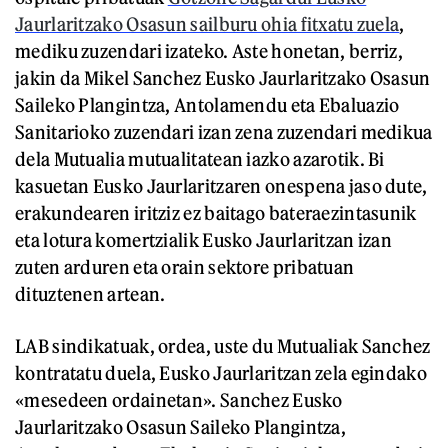
Jaurlaritzako Osasun sailburu ohia fitxatu zuela
,
mediku zuzendari izateko. Aste honetan, berriz,
jakin da Mikel Sanchez Eusko Jaurlaritzako Osasun
Saileko Plangintza, Antolamendu eta Ebaluazio
Sanitarioko zuzendari izan zena zuzendari medikua
dela Mutualia mutualitatean iazko azarotik. Bi
kasuetan Eusko Jaurlaritzaren onespena jaso dute,
erakundearen iritziz ez baitago bateraezintasunik
eta lotura komertzialik Eusko Jaurlaritzan izan
zuten arduren eta orain sektore pribatuan
dituztenen artean.
LAB sindikatuak, ordea, uste du Mutualiak Sanchez
kontratatu duela, Eusko Jaurlaritzan zela egindako
«mesedeen ordainetan». Sanchez Eusko
Jaurlaritzako Osasun Saileko Plangintza,