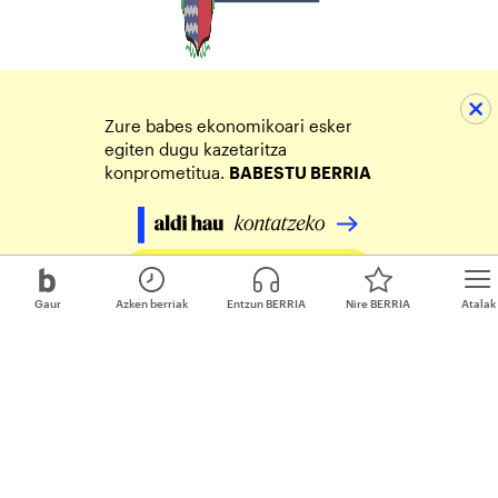
Zure babes ekonomikoari esker
egiten dugu kazetaritza
konprometitua.
BABESTU BERRIA
Egin zure ekarpena
Gaur
Azken berriak
Entzun BERRIA
Nire BERRIA
Atalak