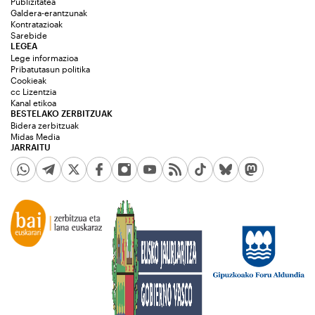
Publizitatea
Galdera-erantzunak
Kontratazioak
Sarebide
LEGEA
Lege informazioa
Pribatutasun politika
Cookieak
cc Lizentzia
Kanal etikoa
BESTELAKO ZERBITZUAK
Bidera zerbitzuak
Midas Media
JARRAITU