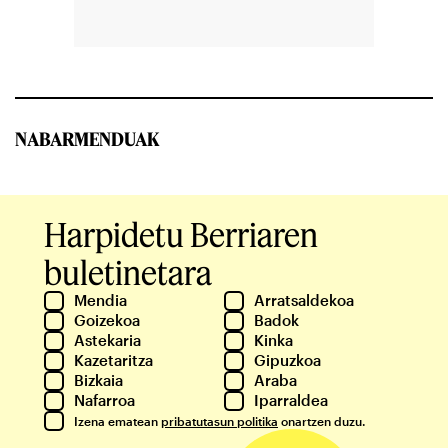
NABARMENDUAK
Harpidetu Berriaren
buletinetara
Mendia
Arratsaldekoa
Goizekoa
Badok
Astekaria
Kinka
Kazetaritza
Gipuzkoa
Bizkaia
Araba
Nafarroa
Iparraldea
Izena ematean
pribatutasun politika
onartzen duzu.