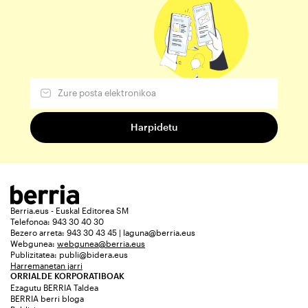
Berria.eus - Euskal Editorea SM
Telefonoa: 943 30 40 30
Bezero arreta: 943 30 43 45 | laguna@berria.eus
Webgunea:
webgunea@berria.eus
Publizitatea:
publi@bidera.eus
Harremanetan jarri
ORRIALDE KORPORATIBOAK
Ezagutu BERRIA Taldea
BERRIA berri bloga