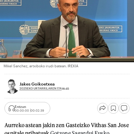
Mikel Sanchez, artxiboko irudi batean. IREKIA
Jakes Goikoetxea
2025EKO URTARRILAREN 17A
16:45
Entzun
00:00:00
00:02:39
Aurreko astean jakin zen Gasteizko Vithas San Jose
ospitale pribatuak
Gotzone Sagardui Eusko