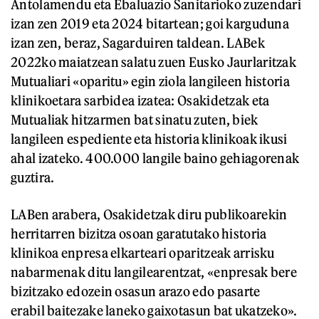
Antolamendu eta Ebaluazio Sanitarioko zuzendari
izan zen 2019 eta 2024 bitartean; goi karguduna
izan zen, beraz, Sagarduiren taldean. LABek
2022ko maiatzean salatu zuen Eusko Jaurlaritzak
Mutualiari «oparitu» egin ziola langileen historia
klinikoetara sarbidea izatea: Osakidetzak eta
Mutualiak hitzarmen bat sinatu zuten, biek
langileen espediente eta historia klinikoak ikusi
ahal izateko. 400.000 langile baino gehiagorenak
guztira.
LABen arabera, Osakidetzak diru publikoarekin
herritarren bizitza osoan garatutako historia
klinikoa enpresa elkarteari oparitzeak arrisku
nabarmenak ditu langilearentzat, «enpresak bere
bizitzako edozein osasun arazo edo pasarte
erabil baitezake laneko gaixotasun bat ukatzeko».