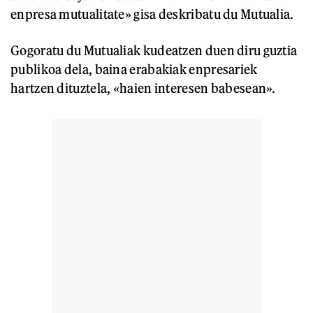
enpresa mutualitate» gisa deskribatu du Mutualia.
Gogoratu du Mutualiak kudeatzen duen diru guztia
publikoa dela, baina erabakiak enpresariek
hartzen dituztela, «haien interesen babesean».