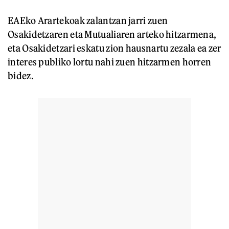
EAEko Arartekoak zalantzan jarri zuen
Osakidetzaren eta Mutualiaren arteko hitzarmena,
eta Osakidetzari eskatu zion hausnartu zezala ea zer
interes publiko lortu nahi zuen hitzarmen horren
bidez.