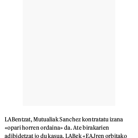
LABentzat, Mutualiak Sanchez kontratatu izana
«opari horren ordaina» da. Ate birakarien
adibidetzat jo du kasua. LABek «EAJren orbitako