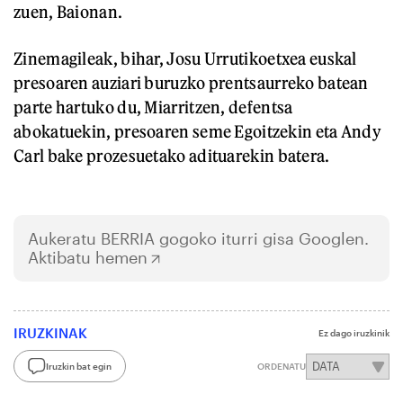
zuen, Baionan.
Zinemagileak, bihar, Josu Urrutikoetxea euskal
presoaren auziari buruzko prentsaurreko batean
parte hartuko du, Miarritzen, defentsa
abokatuekin, presoaren seme Egoitzekin eta Andy
Carl bake prozesuetako adituarekin batera.
Aukeratu
BERRIA
gogoko iturri gisa Googlen.
Aktibatu hemen
IRUZKINAK
Ez dago iruzkinik
Iruzkin bat egin
ORDENATU