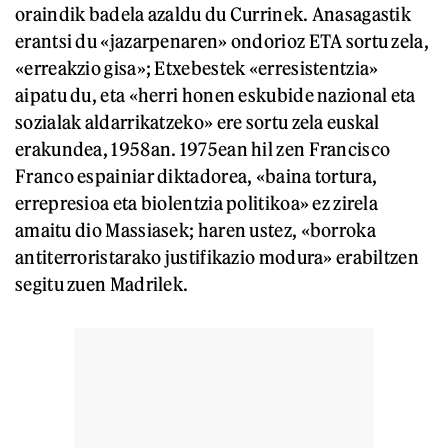
oraindik badela azaldu du Currinek. Anasagastik
erantsi du «jazarpenaren» ondorioz ETA sortu zela,
«erreakzio gisa»; Etxebestek «erresistentzia»
aipatu du, eta «herri honen eskubide nazional eta
sozialak aldarrikatzeko» ere sortu zela euskal
erakundea, 1958an. 1975ean hil zen Francisco
Franco espainiar diktadorea, «baina tortura,
errepresioa eta biolentzia politikoa» ez zirela
amaitu dio Massiasek; haren ustez, «borroka
antiterroristarako justifikazio modura» erabiltzen
segitu zuen Madrilek.