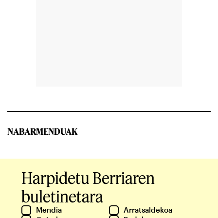
NABARMENDUAK
Harpidetu Berriaren
buletinetara
Mendia
Arratsaldekoa