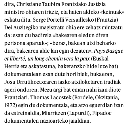
dira, Christiane Taubira Frantziako Justizia
ministro ohiaren iritziz, eta haien aldeko «keinuak»
eskatu ditu. Serge Portelli Versaillesko (Frantzia)
Dei Auzitegiko magistratu ohia ere zehatz mintzatu
da: esan du badirela «bakearen eledun diren
pertsona apartak»; «beraz, bakean utzi beharko
dira, bakearen alde lan egin dezaten».
Pays Basque
et liberté, un long chemin vers la paix
(Euskal
Herria eta askatasuna, bakeranzko bide luze bat)
dokumentalean esan dute hori biek, bukaeran,
Josu Urrutikoetxearen iazko atxiloketaren irudiak
ageri ondoren. Mezu argi bat eman nahi izan diote
Frantziari. Thomas Lacostek (Bordele, Okzitania,
1972) egin du dokumentala, eta atzo eguerdian izan
da estreinaldia, Miarritzen (Lapurdi), Fipadoc
dokumentalen nazioarteko jaialdian.