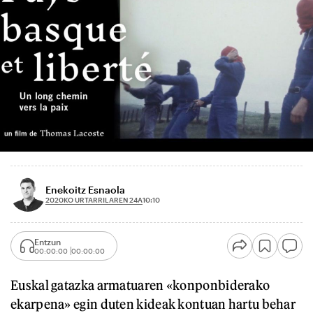
Enekoitz Esnaola
2020KO URTARRILAREN 24A
10:10
Entzun
00:00:00
00:00:00
Euskal gatazka armatuaren «konponbiderako
ekarpena» egin duten kideak kontuan hartu behar