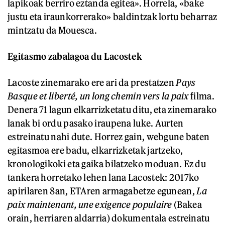
lapikoak berriro eztanda egitea». Horrela, «bake
justu eta iraunkorrerako» baldintzak lortu beharraz
mintzatu da Mouesca.
Egitasmo zabalagoa du Lacostek
Lacoste zinemarako ere ari da prestatzen
Pays
Basque et liberté, un long chemin vers la paix
filma.
Denera 71 lagun elkarrizketatu ditu, eta zinemarako
lanak bi ordu pasako iraupena luke. Aurten
estreinatu nahi dute. Horrez gain, webgune baten
egitasmoa ere badu, elkarrizketak jartzeko,
kronologikoki eta gaika bilatzeko moduan. Ez du
tankera horretako lehen lana Lacostek: 2017ko
apirilaren 8an, ETAren armagabetze egunean,
La
paix maintenant, une exigence populaire
(Bakea
orain, herriaren aldarria) dokumentala estreinatu