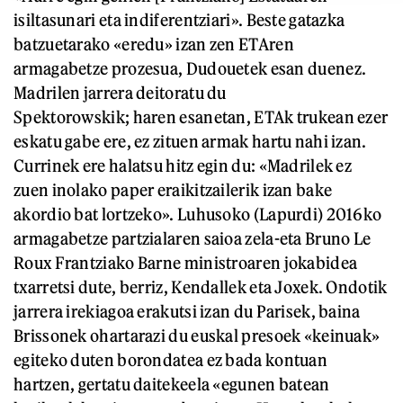
isiltasunari eta indiferentziari». Beste gatazka
batzuetarako «eredu» izan zen ETAren
armagabetze prozesua, Dudouetek esan duenez.
Madrilen jarrera deitoratu du
Spektorowskik; haren esanetan, ETAk trukean ezer
eskatu gabe ere, ez zituen armak hartu nahi izan.
Currinek ere halatsu hitz egin du: «Madrilek ez
zuen inolako paper eraikitzailerik izan bake
akordio bat lortzeko». Luhusoko (Lapurdi) 2016ko
armagabetze partzialaren saioa zela-eta Bruno Le
Roux Frantziako Barne ministroaren jokabidea
txarretsi dute, berriz, Kendallek eta Joxek. Ondotik
jarrera irekiagoa erakutsi izan du Parisek, baina
Brissonek ohartarazi du euskal presoek «keinuak»
egiteko duten borondatea ez bada kontuan
hartzen, gertatu daitekeela «egunen batean