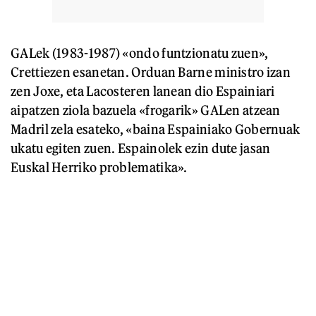
GALek (1983-1987) «ondo funtzionatu zuen»,
Crettiezen esanetan. Orduan Barne ministro izan
zen Joxe, eta Lacosteren lanean dio Espainiari
aipatzen ziola bazuela «frogarik» GALen atzean
Madril zela esateko, «baina Espainiako Gobernuak
ukatu egiten zuen. Espainolek ezin dute jasan
Euskal Herriko problematika».