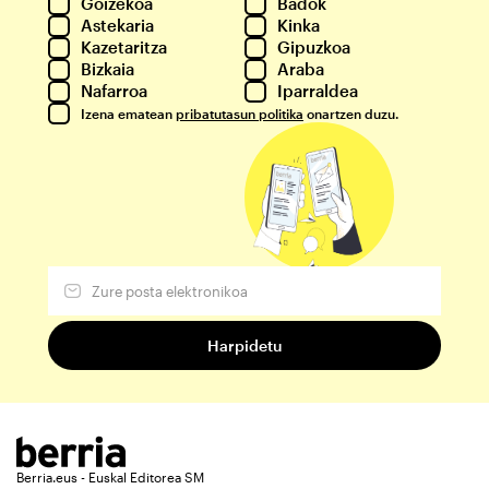
Goizekoa
Badok
Astekaria
Kinka
Kazetaritza
Gipuzkoa
Bizkaia
Araba
Nafarroa
Iparraldea
Izena ematean
pribatutasun politika
onartzen duzu.
Berria.eus - Euskal Editorea SM