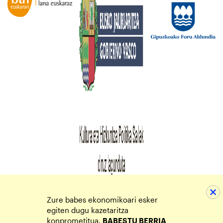
Zure babes ekonomikoari esker
egiten dugu kazetaritza
konprometitua.
BABESTU BERRIA