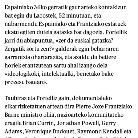
Espainiako 36ko gerratik gaur arteko kontakizun
bat egin du Lacostek, 52 minutuan, eta
nabarmendu Espainiako eta Frantziako estatuek
ukatu egiten dutela gatazka bat dagoela. Portellik
jarri du abiapuntua, «zer da euskal gatazka?
Zergatik sortu zen?» galderak egin beharraren
garrantzia ohartarazita, eta azaldu du betiere
horiek erantzutean sartu ahal izango dela
«ideologikoki, intelektualki, benetako bake
prozesu batean».
Taubiraz eta Portelliz gain, dokumentaleko
elkarrizketatuen artean dira Pierre Joxe Frantziako
Barne ministro ohia, nazioarteko komunitateko
eragile Brian Currin, Jonathan Powell, Gerry
Adams, Veronique Dudouet, Raymond Kendall eta