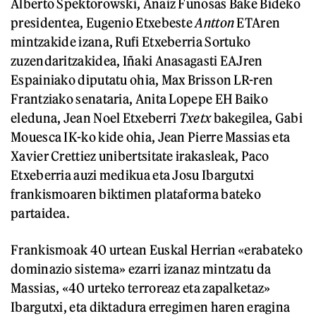
Alberto Spektorowski, Anaiz Funosas Bake Bideko
presidentea, Eugenio Etxebeste
Antton
ETAren
mintzakide izana, Rufi Etxeberria Sortuko
zuzendaritzakidea, Iñaki Anasagasti EAJren
Espainiako diputatu ohia, Max Brisson LR-ren
Frantziako senataria, Anita Lopepe EH Baiko
eleduna, Jean Noel Etxeberri
Txetx
bakegilea, Gabi
Mouesca IK-ko kide ohia, Jean Pierre Massias eta
Xavier Crettiez unibertsitate irakasleak, Paco
Etxeberria auzi medikua eta Josu Ibargutxi
frankismoaren biktimen plataforma bateko
partaidea.
Frankismoak 40 urtean Euskal Herrian «erabateko
dominazio sistema» ezarri izanaz mintzatu da
Massias, «40 urteko terroreaz eta zapalketaz»
Ibargutxi, eta diktadura erregimen haren eragina