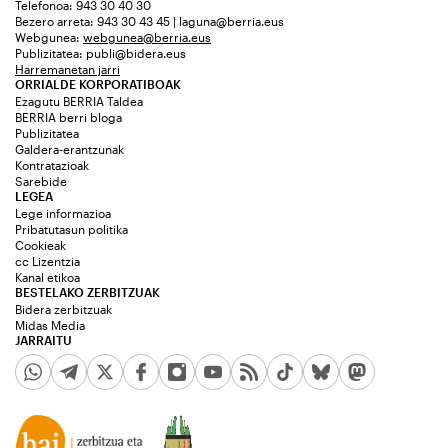
Telefonoa: 943 30 40 30
Bezero arreta: 943 30 43 45 | laguna@berria.eus
Webgunea:
webgunea@berria.eus
Publizitatea:
publi@bidera.eus
Harremanetan jarri
ORRIALDE KORPORATIBOAK
Ezagutu BERRIA Taldea
BERRIA berri bloga
Publizitatea
Galdera-erantzunak
Kontratazioak
Sarebide
LEGEA
Lege informazioa
Pribatutasun politika
Cookieak
cc Lizentzia
Kanal etikoa
BESTELAKO ZERBITZUAK
Bidera zerbitzuak
Midas Media
JARRAITU