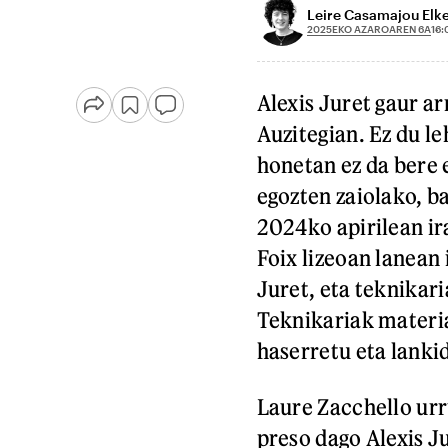
Leire Casamajou Elk
2025EKO AZAROAREN 6A
16:
Alexis Juret gaur a
Auzitegian. Ez du le
honetan ez da bere 
egozten zaiolako, ba
2024ko apirilean ir
Foix lizeoan lanean 
Juret, eta teknikari
Teknikariak materia
haserretu eta lankid
Laure Zacchello urr
preso dago Alexis J