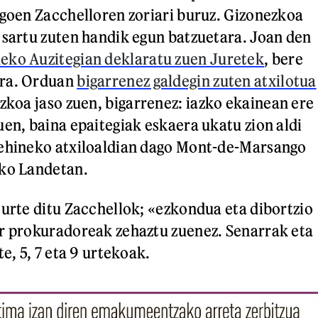
egoen Zacchelloren zoriari buruz. Gizonezkoa
 sartu zuten handik egun batzuetara. Joan den
eko Auzitegian deklaratu zuen Juretek
, bere
era. Orduan
bigarrenez galdegin zuten atxilotua
ezkoa jaso zuen, bigarrenez: iazko ekainean ere
uen, baina epaitegiak eskaera ukatu zion aldi
behineko atxiloaldian dago Mont-de-Marsango
ako Landetan.
 urte ditu Zacchellok; «ezkondua eta dibortzio
r prokuradoreak zehaztu zuenez. Senarrak eta
te, 5, 7 eta 9 urtekoak.