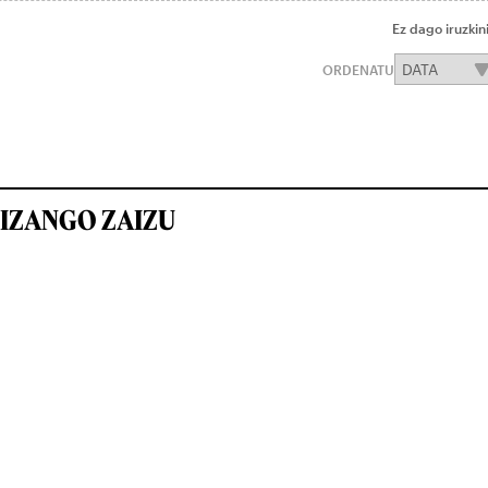
Ez dago iruzkin
ORDENATU
IZANGO ZAIZU