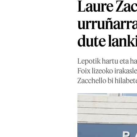
Laure Zac
urruñarra
dute lank
Lepotik hartu eta ha
Foix lizeoko irakas
Zacchello bi hilabet