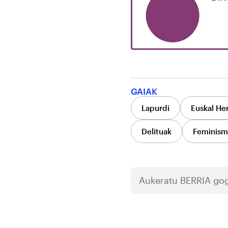
GAIAK
Lapurdi
Euskal Her
Delituak
Feminism
Aukeratu
BERRIA
gog