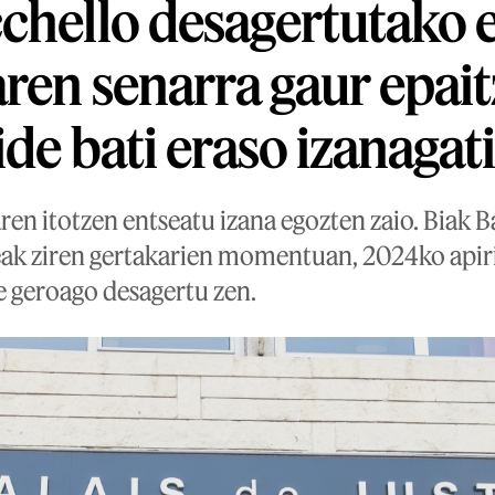
chello desagertutako 
ren senarra gaur epai
ide bati eraso izanagat
ren itotzen entseatu izana egozten zaio. Biak 
leak ziren gertakarien momentuan, 2024ko apir
e geroago desagertu zen.