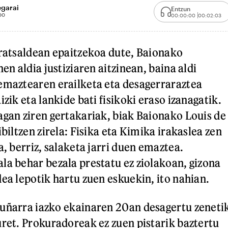
egarai
Entzun
00
00:00:00
00:02:03
rratsaldean epaitzekoa dute, Baionako
hen aldia justiziaren aitzinean, baina aldi
emaztearen erailketa eta desagerraraztea
izik eta lankide bati fisikoki eraso izanagatik.
agan ziren gertakariak, biak Baionako Louis de
ibiltzen zirela: Fisika eta Kimika irakaslea zen
a, berriz, salaketa jarri duen emaztea.
la behar bezala prestatu ez ziolakoan, gizona
ea lepotik hartu zuen eskuekin, ito nahian.
uñarra iazko ekainaren 20an desagertu zeneti
uret. Prokuradoreak ez zuen pistarik baztertu