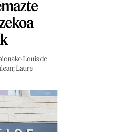
emazte
tzekoa
ik
Baionako Louis de
ilean; Laure