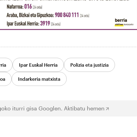
ria
Ipar Euskal Herria
Polizia eta justizia
oa
Indarkeria matxista
oko iturri gisa Googlen.
Aktibatu hemen