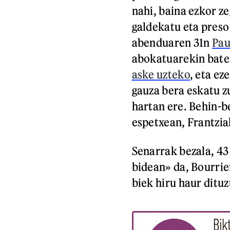
nahi, baina ezkor z
galdekatu eta preso
abenduaren 31n
Pau
abokatuarekin bat
aske uzteko
, eta ez
gauza bera eskatu z
hartan ere. Behin-
espetxean, Frantzi
Senarrak bezala, 43
bidean» da, Bourrie
biek hiru haur dituz