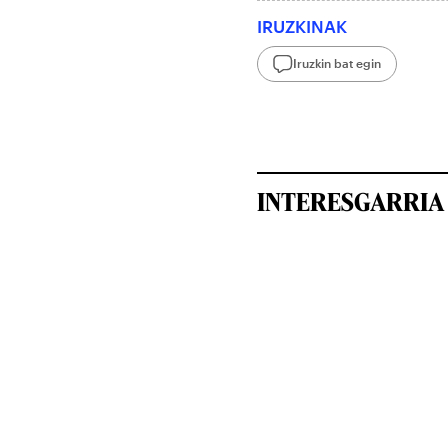
IRUZKINAK
Iruzkin bat egin
INTERESGARRIA 