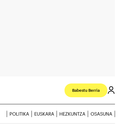
Babestu Berria
POLITIKA
EUSKARA
HEZKUNTZA
OSASUNA