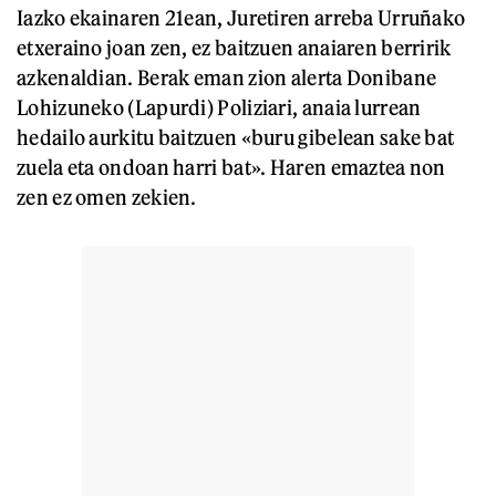
Iazko ekainaren 21ean, Juretiren arreba Urruñako
etxeraino joan zen, ez baitzuen anaiaren berririk
azkenaldian. Berak eman zion alerta Donibane
Lohizuneko (Lapurdi) Poliziari, anaia lurrean
hedailo aurkitu baitzuen «buru gibelean sake bat
zuela eta ondoan harri bat». Haren emaztea non
zen ez omen zekien.