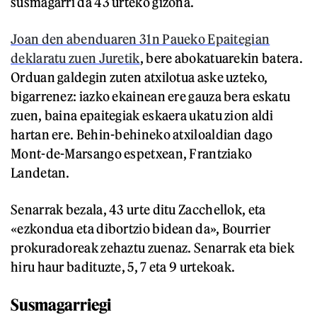
susmagarri da 43 urteko gizona.
Joan den abenduaren 31n Paueko Epaitegian
deklaratu zuen Juretik
, bere abokatuarekin batera.
Orduan galdegin zuten atxilotua aske uzteko,
bigarrenez: iazko ekainean ere gauza bera eskatu
zuen, baina epaitegiak eskaera ukatu zion aldi
hartan ere. Behin-behineko atxiloaldian dago
Mont-de-Marsango espetxean, Frantziako
Landetan.
Senarrak bezala, 43 urte ditu Zacchellok, eta
«ezkondua eta dibortzio bidean da», Bourrier
prokuradoreak zehaztu zuenaz. Senarrak eta biek
hiru haur badituzte, 5, 7 eta 9 urtekoak.
Susmagarriegi