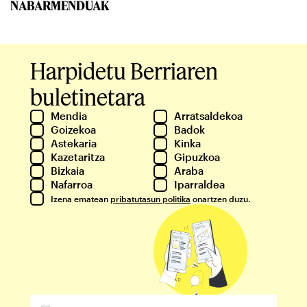
NABARMENDUAK
Harpidetu Berriaren
buletinetara
Mendia
Arratsaldekoa
Goizekoa
Badok
Astekaria
Kinka
Kazetaritza
Gipuzkoa
Bizkaia
Araba
Nafarroa
Iparraldea
Izena ematean
pribatutasun politika
onartzen duzu.