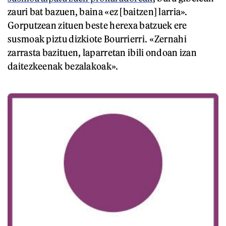
zauri bat bazuen, baina «ez [baitzen] larria».
Gorputzean zituen beste herexa batzuek ere
susmoak piztu dizkiote Bourrierri. «Zernahi
zarrasta bazituen, laparretan ibili ondoan izan
daitezkeenak bezalakoak».