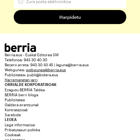
Berria.eus - Euskal Editorea SM
Telefonoa: 943 30 40 30
Bezero arreta: 943 30 43 45 | laguna@berria.eus
Webgunea:
webgunea@berria.eus
Publizitatea:
publi@bidera.eus
Harremanetan jarri
ORRIALDE KORPORATIBOAK
Ezagutu BERRIA Taldea
BERRIA berri bloga
Publizitatea
Galdera-erantzunak
Kontratazioak
Sarebide
LEGEA
Lege informazioa
Pribatutasun politika
Cookieak
cc Lizentzia