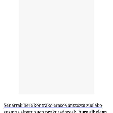
Senarrak bere kontrako erasoa antzeztu zuelako
susmoa aipatu zuen prokuradoreak
, buru gibelean