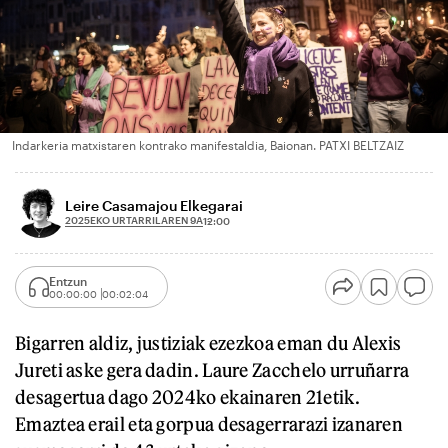
Indarkeria matxistaren kontrako manifestaldia, Baionan. PATXI BELTZAIZ
Leire Casamajou Elkegarai
2025EKO URTARRILAREN 9A
12:00
Entzun
00:00:00
00:02:04
Bigarren aldiz, justiziak ezezkoa eman du Alexis
Jureti aske gera dadin. Laure Zacchelo urruñarra
desagertua dago 2024ko ekainaren 21etik.
Emaztea erail eta gorpua desagerrarazi izanaren