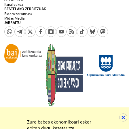
Kanal etikoa
BESTELAKO ZERBITZUAK
Bidera zerbitzuak
Midas Media
JARRAITU
Zure babes ekonomikoari esker
egiten dugu kazetaritza