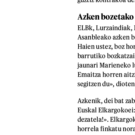
Azken bozetako
ELBk, Lurzaindiak, 
Asanbleako azken bo
Haien ustez, boz ho
barrutiko bozkatzai
jaunari Marieneko l
Emaitza horren aitz
segitzen du», dioten
Azkenik, dei bat za
Euskal Elkargokoei:
dezatela!». Elkargo
horrela finkatu nor