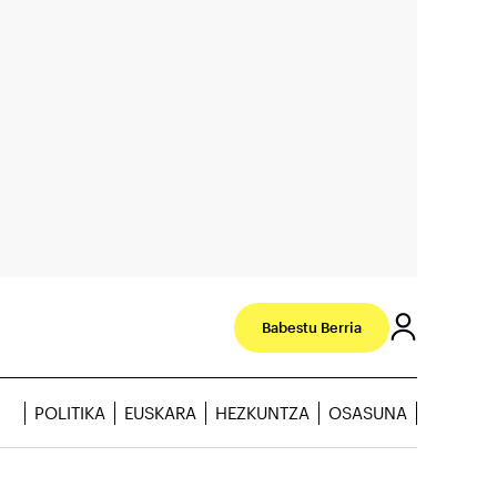
Babestu Berria
POLITIKA
EUSKARA
HEZKUNTZA
OSASUNA