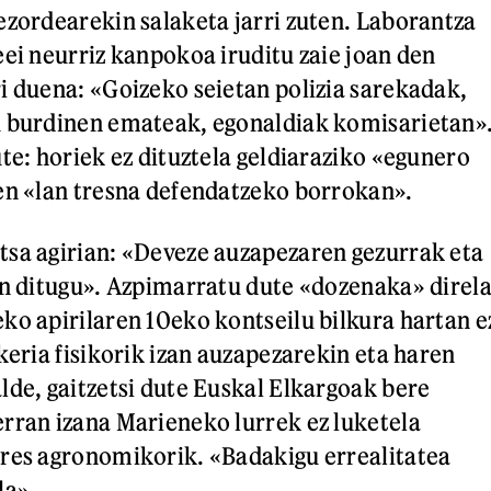
ezordearekin salaketa jarri zuten. Laborantza
eei neurriz kanpokoa iruditu zaie joan den
i duena: «Goizeko seietan polizia sarekadak,
u burdinen emateak, egonaldiak komisarietan»
te: horiek ez dituztela geldiaraziko «egunero
en «lan tresna defendatzeko borrokan».
sa agirian: «Deveze auzapezaren gezurrak eta
en ditugu». Azpimarratu dute «dozenaka» direl
ko apirilaren 10eko kontseilu bilkura hartan e
keria fisikorik izan auzapezarekin eta haren
lde, gaitzetsi dute Euskal Elkargoak bere
rran izana Marieneko lurrek ez luketela
res agronomikorik. «Badakigu errealitatea
la».