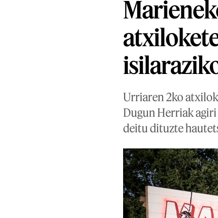
Marieneko
atxiloket
isilarazik
Urriaren 2ko atxilo
Dugun Herriak agiri
deitu dituzte hautet