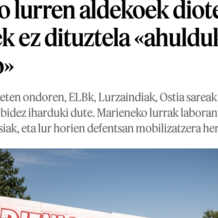
 lurren aldekoek diot
ek ez dituztela «ahuldu
o»
keten ondoren, ELBk, Lurzaindiak, Ostia sarea
 bidez iharduki dute. Marieneko lurrak laboran
siak, eta lur horien defentsan mobilizatzera her