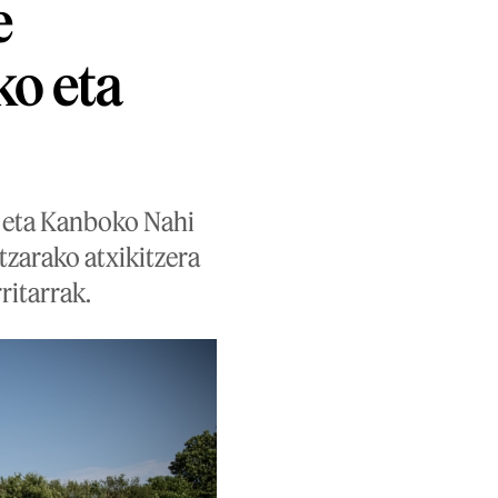
e
ko eta
k eta Kanboko Nahi
tzarako atxikitzera
ritarrak.