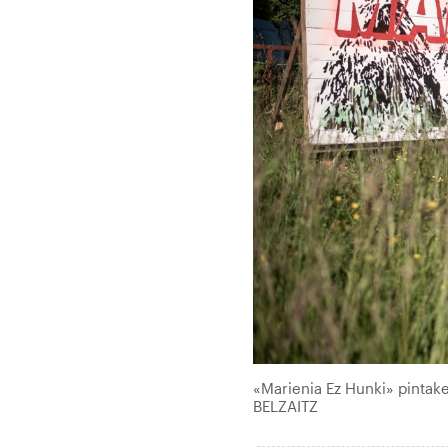
«Marienia Ez Hunki» pintak
BELZAITZ