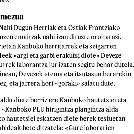
 mezua
Nahi Dugun Herriak eta Ostiak Frantziako
zen emaitzak nahi izan dituzte oroitarazi.
rietan Kanboko herritarrek eta seigarren
leek «argi eta garbi erakutsi diote» Deveze
urrek laborantza lur izaten segitu behar dutela
inean, Devezek «tema eta itsutasun berarekin
ez, eta jarrera hori «goraki» salatu dute.
baldu diete berriz ere Kanboko hautetsiei eta
 «Kanboko PLU hirigintza plangintza alda
ko hautetsiei eskatzen diete berek testuetan
abideak bete ditzatela: «Gure laborarien