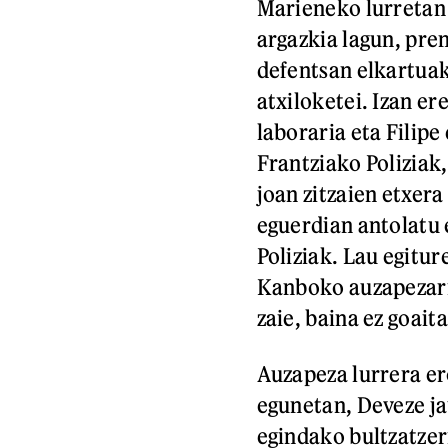
Marieneko lurretan 
argazkia lagun, pren
defentsan elkartuak
atxiloketei. Izan e
laboraria eta Filipe
Frantziako Poliziak
joan zitzaien etxera
eguerdian antolatu
Poliziak. Lau egitu
Kanboko auzapezari 
zaie, baina ez goait
Auzapeza lurrera er
egunetan, Deveze ja
egindako bultzatzer