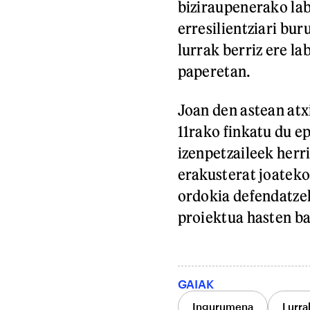
biziraupenerako lab
erresilientziari bu
lurrak berriz ere la
paperetan.
Joan den astean atx
11rako finkatu du e
izenpetzaileek herr
erakusterat joatek
ordokia defendatze
proiektua hasten b
GAIAK
Ingurumena
Lurra