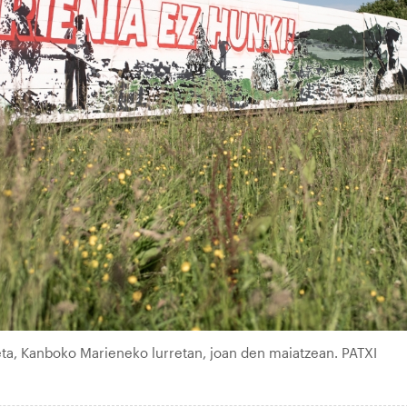
eta, Kanboko Marieneko lurretan, joan den maiatzean. PATXI