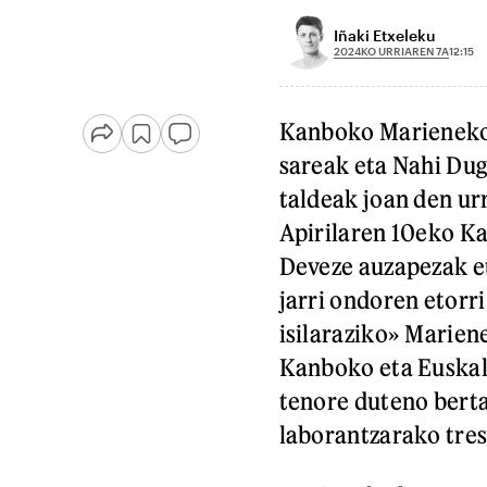
Iñaki Etxeleku
2024KO URRIAREN 7A
12:15
Kanboko Marieneko 
sareak eta Nahi Du
taldeak joan den urr
Apirilaren 10eko Ka
Deveze auzapezak e
jarri ondoren etorri
isilaraziko» Marien
Kanboko eta Euskal 
tenore duteno bertak
laborantzarako tres