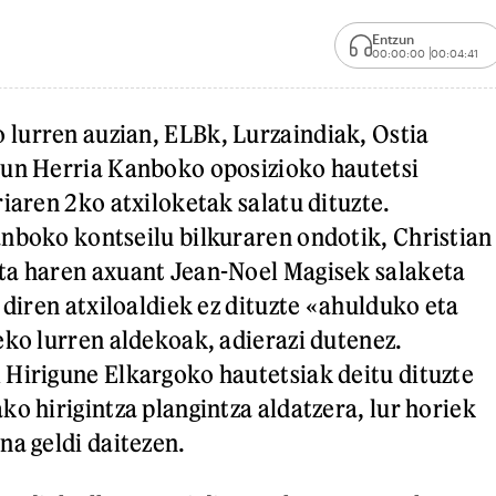
Entzun
00:00:00
00:04:41
lurren auzian, ELBk, Lurzaindiak, Ostia
gun Herria Kanboko oposizioko hautetsi
iaren 2ko atxiloketak salatu dituzte.
nboko kontseilu bilkuraren ondotik, Christian
ta haren axuant Jean-Noel Magisek salaketa
 diren atxiloaldiek ez dituzte «ahulduko eta
eko lurren aldekoak, adierazi dutenez.
Hirigune Elkargoko hautetsiak deitu dituzte
o hirigintza plangintza aldatzera, lur horiek
na geldi daitezen.