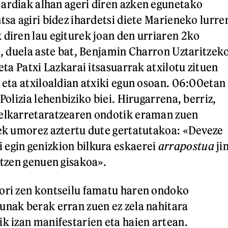
ardiak alhan ageri diren azken egunetako
tsa agiri bidez ihardetsi diete Marieneko lurre
 diren lau egiturek joan den urriaren 2ko
re, duela aste bat, Benjamin Charron Uztaritzek
 eta Patxi Lazkarai itsasuarrak atxilotu zituen
, eta atxiloaldian atxiki egun osoan. 06:00etan
 Polizia lehenbiziko biei. Hirugarrena, berriz,
 elkarretaratzearen ondotik eraman zuen
rek umorez aztertu dute gertatutakoa: «Deveze
egin genizkion bilkura eskaerei
arrapostua
ji
atzen genuen gisakoa».
ori zen kontseilu famatu haren ondoko
unak berak erran zuen ez zela nahitara
ik izan manifestarien eta haien artean.