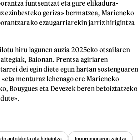
orantza funtsentzat eta gure elikadura-
ruz ezinbesteko geriza» bermatzea, Marieneko
borantzarako ezaugarriarekin jarriz hirigintza
ilotu hiru lagunen auzia 2025eko otsailaren
paitegiak, Baionan. Prentsa agiriaren
itarrei dei egin diete egun hartan sostenguaren
o «eta menturaz lehenago ere Marieneko
ko, Bouygues eta Devezek beren betoiztatzeko
adute».
lde antolaketa eta hirigintza
Ingurumenaren zaintza