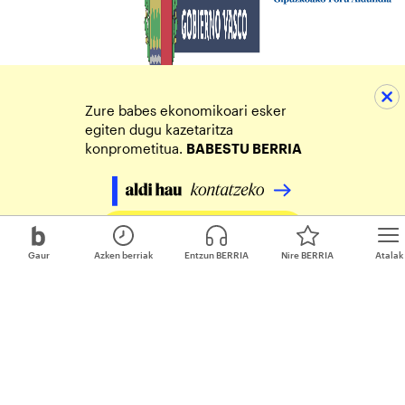
Zure babes ekonomikoari esker
egiten dugu kazetaritza
konprometitua.
BABESTU BERRIA
Egin zure ekarpena
Gaur
Azken berriak
Entzun BERRIA
Nire BERRIA
Atalak