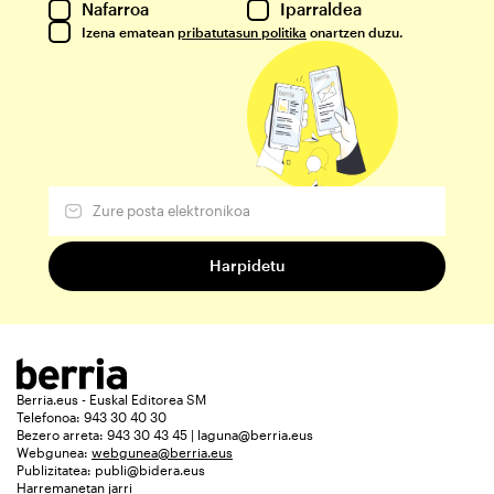
Nafarroa
Iparraldea
Izena ematean
pribatutasun politika
onartzen duzu.
Berria.eus - Euskal Editorea SM
Telefonoa: 943 30 40 30
Bezero arreta: 943 30 43 45 | laguna@berria.eus
Webgunea:
webgunea@berria.eus
Publizitatea:
publi@bidera.eus
Harremanetan jarri