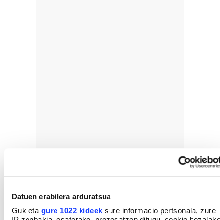
Datuen erabilera arduratsua
Guk eta
gure 1022 kideek
sure informacio pertsonala, zure
IP zenbakia, esaterako, prozesatzen ditugu, cookie bezalak