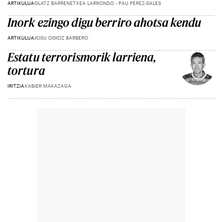
ARTIKULUA
OLATZ BARRENETXEA LARRONDO - PAU PEREZ-SALES
Inork ezingo digu berriro ahotsa kendu
ARTIKULUA
JOSU OSKOZ BARBERO
Estatu terrorismorik larriena,
tortura
IRITZIA
XABIER MAKAZAGA