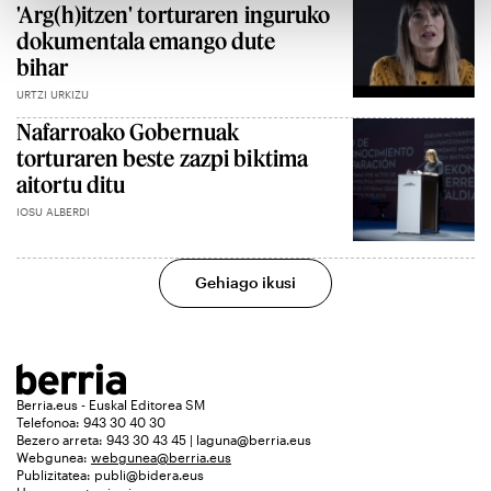
'Arg(h)itzen' torturaren inguruko
dokumentala emango dute
bihar
URTZI URKIZU
Nafarroako Gobernuak
torturaren beste zazpi biktima
aitortu ditu
IOSU ALBERDI
Gehiago ikusi
Berria.eus - Euskal Editorea SM
Telefonoa: 943 30 40 30
Bezero arreta: 943 30 43 45 | laguna@berria.eus
Webgunea:
webgunea@berria.eus
Publizitatea:
publi@bidera.eus