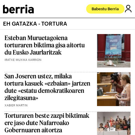
Babestu Berria
EH GATAZKA - TORTURA
Esteban Muruetagoiena
torturaren biktima gisa aitortu
du Eusko Jaurlaritzak
IRATXE MUXIKA KARRION
San Joseren ustez, milaka
tortura kasuek «ezbaian» jartzen
dute «estatu demokratikoaren
zilegitasuna»
XABIER MARTIN
Torturaren beste zazpi biktimak
ere jaso dute Nafarroako
Gobernuaren aitortza