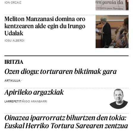
ION ORZAIZ
Meliton Manzanasi domina oro
kentzearen alde egin du Irungo
Udalak
IOSU ALBERDI
IRITZIA
Ozen diogu: torturaren biktimak gara
ARTIKULUA
Apirileko argazkiak
LARREPETIT
IÑIGO ARANBARRI
Oinazea iparrorratz bihurtzen den tokia:
Euskal Herriko Tortura Sarearen zentzua