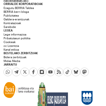
Harremanetan jarri
ORRIALDE KORPORATIBOAK
Ezagutu BERRIA Taldea
BERRIA berri bloga
Publizitatea
Galdera-erantzunak
Kontratazioak
Sarebide
LEGEA
Lege informazioa
Pribatutasun politika
Cookieak
cc Lizentzia
Kanal etikoa
BESTELAKO ZERBITZUAK
Bidera zerbitzuak
Midas Media
JARRAITU