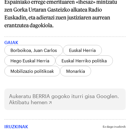
Espainiako errege emerituaren «ihesaz» mintzatu
zen Gorka Urtaran Gasteizko alkatea Radio
Euskadin, eta adierazi zuen justiziaren aurrean
erantzutea dagokiola.
GAIAK
Borboikoa, Juan Carlos
Euskal Herria
Hego Euskal Herria
Euskal Herriko politika
Mobilizazio politikoak
Monarkia
Aukeratu
BERRIA
gogoko iturri gisa Googlen.
Aktibatu hemen
IRUZKINAK
Ez dago iruzkinik