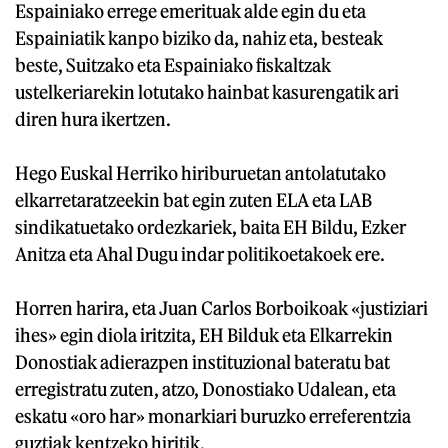
Espainiako errege emerituak alde egin du eta
Espainiatik kanpo biziko da, nahiz eta, besteak
beste, Suitzako eta Espainiako fiskaltzak
ustelkeriarekin lotutako hainbat kasurengatik ari
diren hura ikertzen.
Hego Euskal Herriko hiriburuetan antolatutako
elkarretaratzeekin bat egin zuten ELA eta LAB
sindikatuetako ordezkariek, baita EH Bildu, Ezker
Anitza eta Ahal Dugu indar politikoetakoek ere.
Horren harira, eta Juan Carlos Borboikoak «justiziari
ihes» egin diola iritzita, EH Bilduk eta Elkarrekin
Donostiak adierazpen instituzional bateratu bat
erregistratu zuten, atzo, Donostiako Udalean, eta
eskatu «oro har» monarkiari buruzko erreferentzia
guztiak kentzeko hiritik.