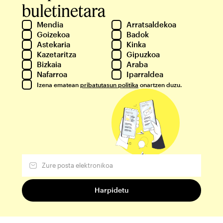
buletinetara
Mendia
Arratsaldekoa
Goizekoa
Badok
Astekaria
Kinka
Kazetaritza
Gipuzkoa
Bizkaia
Araba
Nafarroa
Iparraldea
Izena ematean
pribatutasun politika
onartzen duzu.