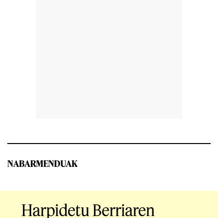
NABARMENDUAK
Harpidetu Berriaren