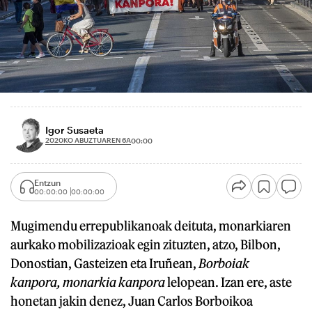
Igor Susaeta
2020KO ABUZTUAREN 6A
00:00
Entzun
00:00:00
00:00:00
Mugimendu errepublikanoak deituta, monarkiaren
aurkako mobilizazioak egin zituzten, atzo, Bilbon,
Donostian, Gasteizen eta Iruñean,
Borboiak
kanpora, monarkia kanpora
lelopean. Izan ere, aste
honetan jakin denez, Juan Carlos Borboikoa