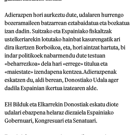
Adierazpen hori aurkeztu dute, udalaren hurrengo
bozeramaileen batzarrean eztabaidatua eta bozkatua
izan dadin. Suitzako eta Espainiako fiskaltzak
ustelkeriarekin lotutako hainbat kasurengatik ari
dira ikertzen Borboikoa, eta, hori aintzat hartuta, bi
indar politikoek nabarmendu dute testuan
«beharrezkoa» dela hari «errege» titulua eta
«maiestate» izendapena kentzea.Adierazpenak
eskatzen du, aldi berean, Donostiako Udala ager
dadila Espainian ikertua izatearen alde.
EH Bilduk eta Elkarrekin Donostiak eskatu diote
udalari ebazpena helaraz diezaiela Espainiako
Gobernuari, Kongresuari eta Senatuari.