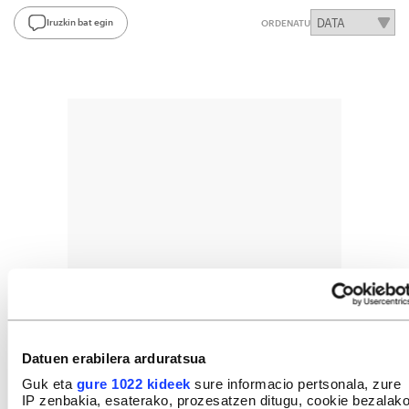
Iruzkin bat egin
ORDENATU
Datuen erabilera arduratsua
Guk eta
gure 1022 kideek
sure informacio pertsonala, zure
IP zenbakia, esaterako, prozesatzen ditugu, cookie bezalak