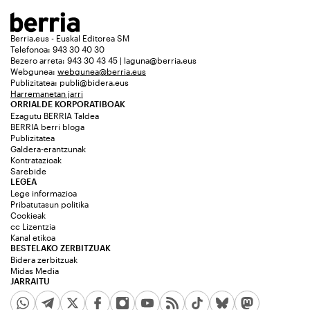
Berria.eus - Euskal Editorea SM
Telefonoa: 943 30 40 30
Bezero arreta: 943 30 43 45 | laguna@berria.eus
Webgunea:
webgunea@berria.eus
Publizitatea:
publi@bidera.eus
Harremanetan jarri
ORRIALDE KORPORATIBOAK
Ezagutu BERRIA Taldea
BERRIA berri bloga
Publizitatea
Galdera-erantzunak
Kontratazioak
Sarebide
LEGEA
Lege informazioa
Pribatutasun politika
Cookieak
cc Lizentzia
Kanal etikoa
BESTELAKO ZERBITZUAK
Bidera zerbitzuak
Midas Media
JARRAITU