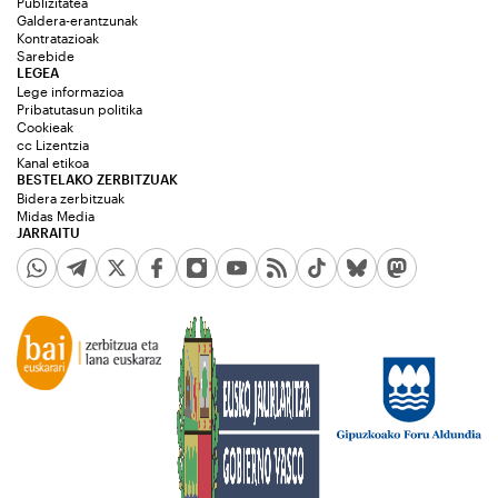
Publizitatea
Galdera-erantzunak
Kontratazioak
Sarebide
LEGEA
Lege informazioa
Pribatutasun politika
Cookieak
cc Lizentzia
Kanal etikoa
BESTELAKO ZERBITZUAK
Bidera zerbitzuak
Midas Media
JARRAITU