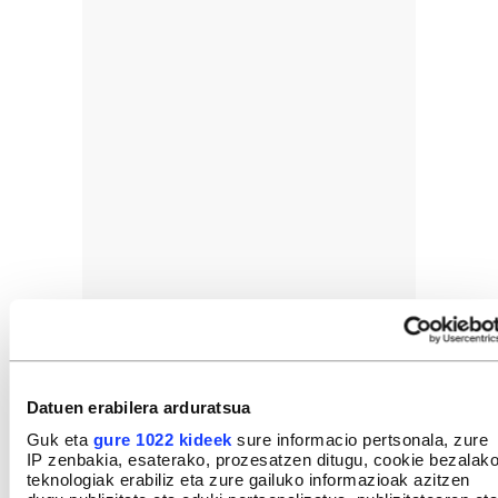
Datuen erabilera arduratsua
Guk eta
gure 1022 kideek
sure informacio pertsonala, zure
IP zenbakia, esaterako, prozesatzen ditugu, cookie bezalak
teknologiak erabiliz eta zure gailuko informazioak azitzen