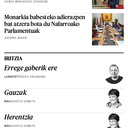
GORKA BERASATEGI OTAMENDI
Monarkia babesteko adierazpen
bat atzera bota du Nafarroako
Parlamentuak
JOXERRA SENAR
IRITZIA
Errege gaberik ere
LARREPETIT
IÑIGO ARANBARRI
Gauzak
BIRA
ONINTZA ENBEITA
Herentzia
BIRA
ONINTZA ENBEITA