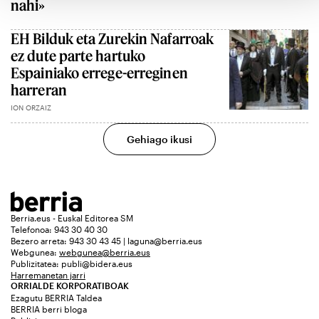
nahi»
EH Bilduk eta Zurekin Nafarroak
ez dute parte hartuko
Espainiako errege-erreginen
harreran
ION ORZAIZ
Gehiago ikusi
Berria.eus - Euskal Editorea SM
Telefonoa: 943 30 40 30
Bezero arreta: 943 30 43 45 | laguna@berria.eus
Webgunea:
webgunea@berria.eus
Publizitatea:
publi@bidera.eus
Harremanetan jarri
ORRIALDE KORPORATIBOAK
Ezagutu BERRIA Taldea
BERRIA berri bloga