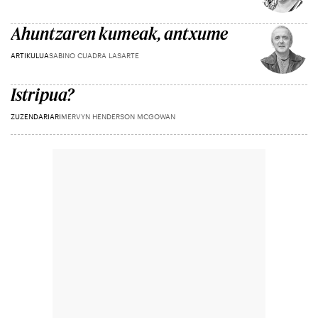
Ahuntzaren kumeak, antxume
ARTIKULUA
SABINO CUADRA LASARTE
Istripua?
ZUZENDARIARI
MERVYN HENDERSON MCGOWAN