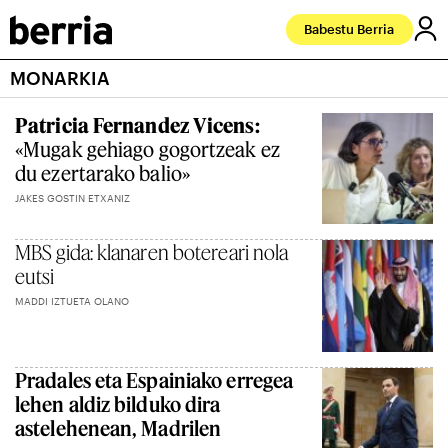
Babestu Berria
MONARKIA
Patricia Fernandez Vicens:
«Mugak gehiago gogortzeak ez
du ezertarako balio»
JAKES GOSTIN ETXANIZ
MBS gida: klanaren botereari nola
eutsi
MADDI IZTUETA OLANO
Pradales eta Espainiako erregea
lehen aldiz bilduko dira
astelehenean, Madrilen