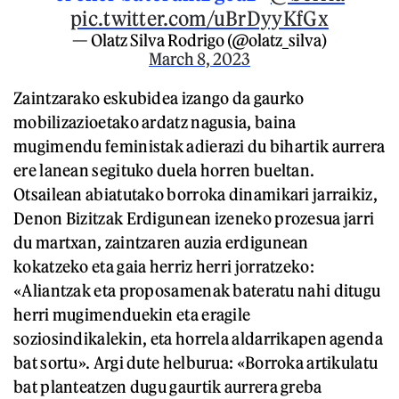
pic.twitter.com/uBrDyyKfGx
— Olatz Silva Rodrigo (@olatz_silva)
March 8, 2023
Zaintzarako eskubidea izango da gaurko
mobilizazioetako ardatz nagusia, baina
mugimendu feministak adierazi du bihartik aurrera
ere lanean segituko duela horren bueltan.
Otsailean abiatutako borroka dinamikari jarraikiz,
Denon Bizitzak Erdigunean izeneko prozesua jarri
du martxan, zaintzaren auzia erdigunean
kokatzeko eta gaia herriz herri jorratzeko:
«Aliantzak eta proposamenak bateratu nahi ditugu
herri mugimenduekin eta eragile
soziosindikalekin, eta horrela aldarrikapen agenda
bat sortu». Argi dute helburua: «Borroka artikulatu
bat planteatzen dugu gaurtik aurrera greba