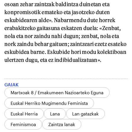
osoan zehar zaintzak baldintza duinetan eta
konpromisotik emateko eta jasotzeko duten
eskubidearen alde». Nabarmendu dute horrek
erabakitzeko gaitasuna eskatzen duela: «Zenbat,
nola eta nor zaindu nahi dugun; zenbat, nola eta
nork zaindu behar gaituen; zaintzeari ezetz esateko
eskubidea barne. Eskubide hori modu kolektiboan
ulertzen dugu, eta ez indibidualizatuan».
GAIAK
Martxoak 8 / Emakumeen Nazioarteko Eguna
Euskal Herriko Mugimendu Feminista
Euskal Herria
Lana
Lan gatazkak
Feminismoa
Zaintza lanak