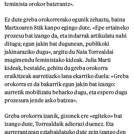
feminista orokor baterantz».
Ez dute greba orokorrerako egunik zehaztu, baina
Martxoaren 8tik kanpo egingo dute. «Epe ertaineko
prozesu bat izango da, eta indarrak artikulatu nahi
ditugu; egun jakin bat dugunean, publikoki
jakinaraziko dugu», argitu du Naia Torrealdai
mugimendu feministako kideak. Julia Marti
kideak, bestalde, gehitu du greba orokorra
eraikitzeak aurretiazko lana ekarriko duela: «Greba
orokorra ez da bakarrik egun jakin bat izango:
aurretik mobilizatu beharko dugu, eta espero dugu
prozesura jende asko batzea».
Greba orokorra izanik, gizonek ere «egiteko» bat
izango dute, Torrealdaik adierazi duenez. Eta
aurrerantzean eztabaidatuko dute zein izango den