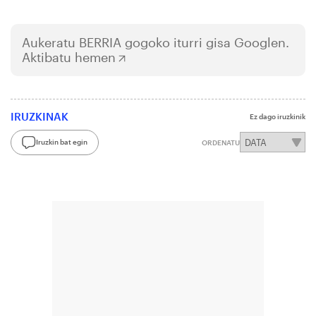
Aukeratu
BERRIA
gogoko iturri gisa Googlen.
Aktibatu hemen
IRUZKINAK
Ez dago iruzkinik
Iruzkin bat egin
ORDENATU