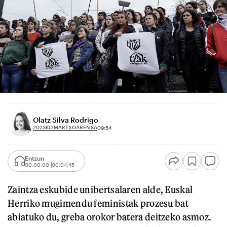
Olatz Silva Rodrigo
2023KO MARTXOAREN 8A
09:54
Entzun
00:00:00
00:04:45
Zaintza eskubide unibertsalaren alde, Euskal
Herriko mugimendu feministak prozesu bat
abiatuko du, greba orokor batera deitzeko asmoz.