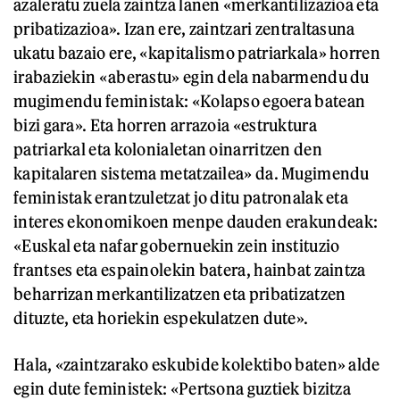
azaleratu zuela zaintza lanen «merkantilizazioa eta
pribatizazioa». Izan ere, zaintzari zentraltasuna
ukatu bazaio ere, «kapitalismo patriarkala» horren
irabaziekin «aberastu» egin dela nabarmendu du
mugimendu feministak: «Kolapso egoera batean
bizi gara». Eta horren arrazoia «estruktura
patriarkal eta kolonialetan oinarritzen den
kapitalaren sistema metatzailea» da. Mugimendu
feministak erantzuletzat jo ditu patronalak eta
interes ekonomikoen menpe dauden erakundeak:
«Euskal eta nafar gobernuekin zein instituzio
frantses eta espainolekin batera, hainbat zaintza
beharrizan merkantilizatzen eta pribatizatzen
dituzte, eta horiekin espekulatzen dute».
Hala, «zaintzarako eskubide kolektibo baten» alde
egin dute feministek: «Pertsona guztiek bizitza