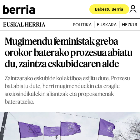
Babestu Berria
EUSKAL HERRIA
POLITIKA
EUSKARA
HEZKUN
Mugimendu feministak greba
orokor baterako prozesua abiatu
du, zaintza eskubidearen alde
Zaintzarako eskubide kolektiboa exijitu dute. Prozesu
bat abiatu dute, herri mugimenduekin eta eragile
soziosindikalekin aliantzak eta proposamenak
bateratzeko.