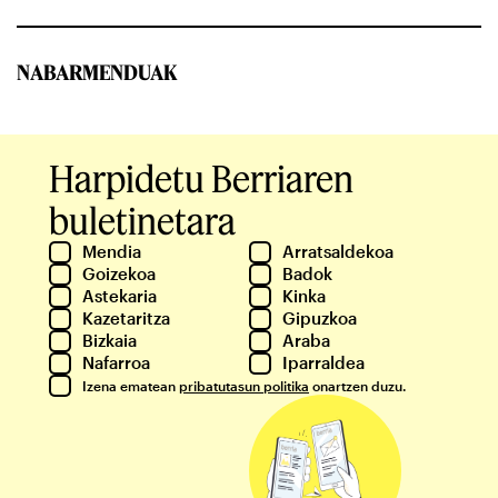
NABARMENDUAK
Harpidetu Berriaren
buletinetara
Mendia
Arratsaldekoa
Goizekoa
Badok
Astekaria
Kinka
Kazetaritza
Gipuzkoa
Bizkaia
Araba
Nafarroa
Iparraldea
Izena ematean
pribatutasun politika
onartzen duzu.