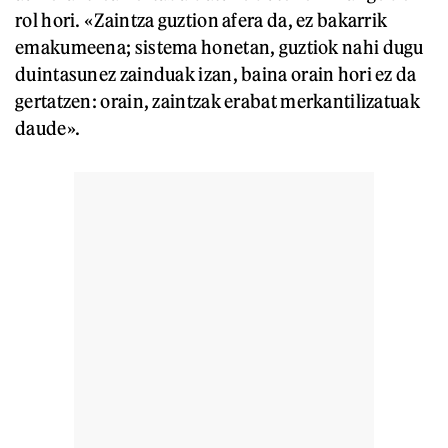
rol hori. «Zaintza guztion afera da, ez bakarrik
emakumeena; sistema honetan, guztiok nahi dugu
duintasunez zainduak izan, baina orain hori ez da
gertatzen: orain, zaintzak erabat merkantilizatuak
daude».