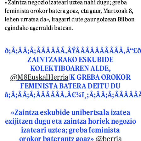
«Zaintza negozio izateari uztea nahi dugu; greba
feminista orokor batera goaz, eta gaur, Martxoak 8,
lehen urratsa da», iragarri dute gaur goizean Bilbon
egindako agerraldi batean.
ð;Â;ÂÂ;Â;ÂÂÂÂÂÃ‚ÂŸÂÂÂÂÂÂÂÂÂÃ‚Â“£
ZAINTZARAKO ESKUBIDE
KOLEKTIBOAREN ALDE,
@M8EuskalHerria
|K GREBA OROKOR
FEMINISTA BATERA DEITU DU
â;Â;ÂÂ;Â;ÂÂÂÂÂÃ‚Â€¼ï¸;Â;ÂÂ;Â;ÂÂÂÂÂÃ
«Zaintza eskubide unibertsala izatea
exijitzen dugu eta zaintza horiek negozio
izateari uztea; greba feminista
orokor baterantz goaz»
@berria