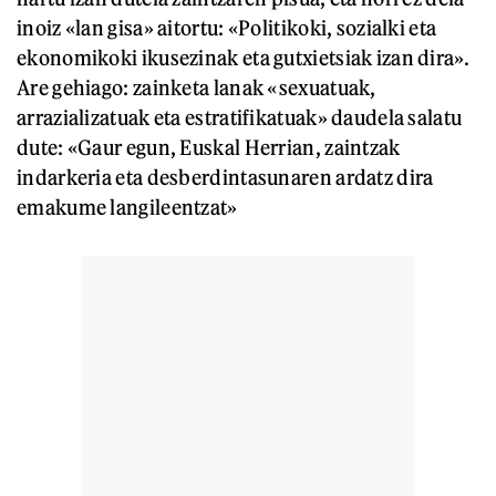
inoiz «lan gisa» aitortu: «Politikoki, sozialki eta
ekonomikoki ikusezinak eta gutxietsiak izan dira».
Are gehiago: zainketa lanak «sexuatuak,
arrazializatuak eta estratifikatuak» daudela salatu
dute: «Gaur egun, Euskal Herrian, zaintzak
indarkeria eta desberdintasunaren ardatz dira
emakume langileentzat»