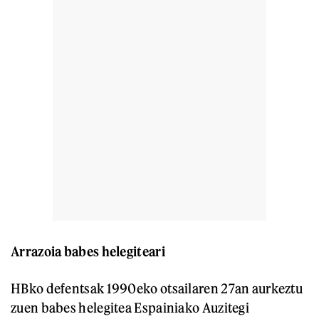
Arrazoia babes helegiteari
HBko defentsak 1990eko otsailaren 27an aurkeztu
zuen babes helegitea Espainiako Auzitegi