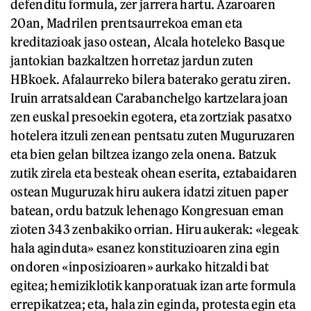
defenditu formula, zer jarrera hartu. Azaroaren
20an, Madrilen prentsaurrekoa eman eta
kreditazioak jaso ostean, Alcala hoteleko Basque
jantokian bazkaltzen horretaz jardun zuten
HBkoek. Afalaurreko bilera baterako geratu ziren.
Iruin arratsaldean Carabanchelgo kartzelara joan
zen euskal presoekin egotera, eta zortziak pasatxo
hotelera itzuli zenean pentsatu zuten Muguruzaren
eta bien gelan biltzea izango zela onena. Batzuk
zutik zirela eta besteak ohean eserita, eztabaidaren
ostean Muguruzak hiru aukera idatzi zituen paper
batean, ordu batzuk lehenago Kongresuan eman
zioten 343 zenbakiko orrian. Hiru aukerak: «legeak
hala aginduta» esanez konstituzioaren zina egin
ondoren «inposizioaren» aurkako hitzaldi bat
egitea; hemiziklotik kanporatuak izan arte formula
errepikatzea; eta, hala zin eginda, protesta egin eta