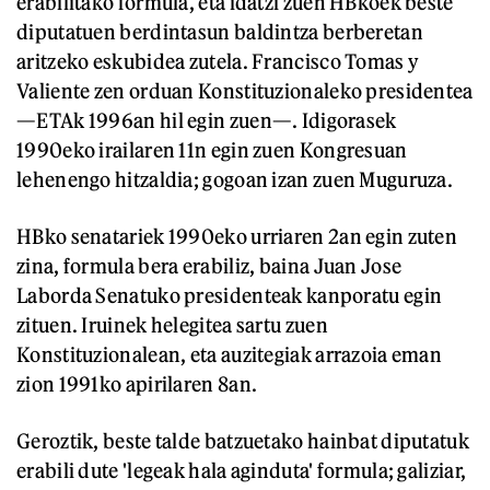
erabilitako formula, eta idatzi zuen HBkoek beste
diputatuen berdintasun baldintza berberetan
aritzeko eskubidea zutela. Francisco Tomas y
Valiente zen orduan Konstituzionaleko presidentea
—ETAk 1996an hil egin zuen—. Idigorasek
1990eko irailaren 11n egin zuen Kongresuan
lehenengo hitzaldia; gogoan izan zuen Muguruza.
HBko senatariek 1990eko urriaren 2an egin zuten
zina, formula bera erabiliz, baina Juan Jose
Laborda Senatuko presidenteak kanporatu egin
zituen. Iruinek helegitea sartu zuen
Konstituzionalean, eta auzitegiak arrazoia eman
zion 1991ko apirilaren 8an.
Geroztik, beste talde batzuetako hainbat diputatuk
erabili dute 'legeak hala aginduta' formula; galiziar,