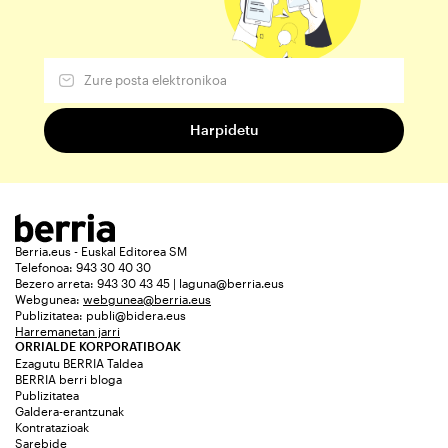
Berria.eus - Euskal Editorea SM
Telefonoa: 943 30 40 30
Bezero arreta: 943 30 43 45 | laguna@berria.eus
Webgunea:
webgunea@berria.eus
Publizitatea:
publi@bidera.eus
Harremanetan jarri
ORRIALDE KORPORATIBOAK
Ezagutu BERRIA Taldea
BERRIA berri bloga
Publizitatea
Galdera-erantzunak
Kontratazioak
Sarebide