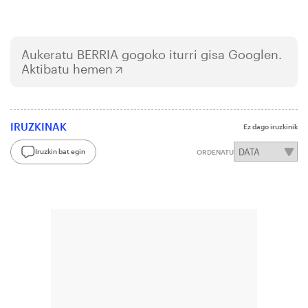
Aukeratu
BERRIA
gogoko iturri gisa Googlen.
Aktibatu hemen
IRUZKINAK
Ez dago iruzkinik
Iruzkin bat egin
ORDENATU