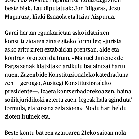
beste biak. Lau diputatuak: Jon Idigoras, Josu
Muguruza, Iñaki Esnaola eta Itziar Aizpurua.
Garai hartan egunkarietan asko idatzi zen
konstituzioaren zina egiteko formulez; «jurista
asko aritu ziren eztabaidan prentsan, alde eta
kontra», oroitzen da Iruin. «Manuel Jimenez de
Parga zenak idatzitako artikulu bat aintzat hartu
nuen. Zuzenbide Konstituzionaleko katedraduna
zen —geroago, Auzitegi Konstituzionaleko
presidente—. Izaera kontserbadorekoa zen, baina
soilik juridikoki aztertu zuen 'legeak hala aginduta'
formula, eta zuzena zela zioen». Modu hari heldu
zioten Iruinek eta.
Beste kontu bat zen azaroaren 21eko saioan nola