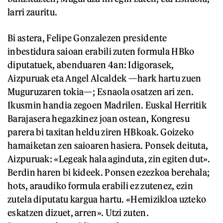
larri zauritu.
Bi astera, Felipe Gonzalezen presidente
inbestidura saioan erabili zuten formula HBko
diputatuek, abenduaren 4an: Idigorasek,
Aizpuruak eta Angel Alcaldek —hark hartu zuen
Muguruzaren tokia—; Esnaola osatzen ari zen.
Ikusmin handia zegoen Madrilen. Euskal Herritik
Barajasera hegazkinez joan ostean, Kongresu
parera bi taxitan heldu ziren HBkoak. Goizeko
hamaiketan zen saioaren hasiera. Ponsek deituta,
Aizpuruak: «Legeak hala aginduta, zin egiten dut».
Berdin haren bi kideek. Ponsen ezezkoa berehala;
hots, araudiko formula erabili ez zutenez, ezin
zutela diputatu kargua hartu. «Hemizikloa uzteko
eskatzen dizuet, arren». Utzi zuten.