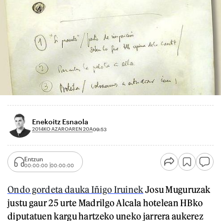
Enekoitz Esnaola
2014KO AZAROAREN 20A
09:53
Entzun
00:00:00
00:00:00
Ondo gordeta dauka Iñigo Iruinek
Josu Muguruzak
justu gaur 25 urte Madrilgo Alcala hotelean HBko
diputatuen kargu hartzeko uneko jarrera aukerez