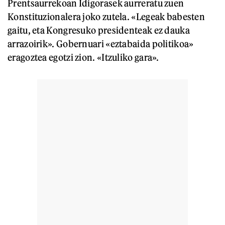
Prentsaurrekoan Idigorasek aurreratu zuen
Konstituzionalera joko zutela. «Legeak babesten
gaitu, eta Kongresuko presidenteak ez dauka
arrazoirik». Gobernuari «eztabaida politikoa»
eragoztea egotzi zion. «Itzuliko gara».