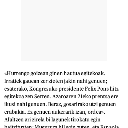
«Hurrengo goizean ginen hautua egitekoak.
Irratiek gauean zer zioten jakin nahi genuen;
esaterako, Kongresuko presidente Felix Pons hitz
egitekoa zen Serren. Azaroaren 21eko prentsa ere
ikusi nahi genuen. Beraz, gosarirako utzi genuen
erabakia. Ez genuen aukerarik izan, ordea».
Afaltzen ari zirela bi lagunek tirokatu egin
baitzituzten; Muguruza hil egin zuten, eta Esnaola,