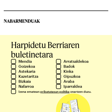
NABARMENDUAK
Harpidetu Berriaren
buletinetara
Mendia
Arratsaldekoa
Goizekoa
Badok
Astekaria
Kinka
Kazetaritza
Gipuzkoa
Bizkaia
Araba
Nafarroa
Iparraldea
Izena ematean
pribatutasun politika
onartzen duzu.