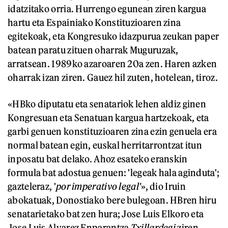
idatzitako orria. Hurrengo egunean ziren kargua
hartu eta Espainiako Konstituzioaren zina
egitekoak, eta Kongresuko idazpurua zeukan paper
batean paratu zituen oharrak Muguruzak,
arratsean. 1989ko azaroaren 20a zen. Haren azken
oharrak izan ziren. Gauez hil zuten, hotelean, tiroz.
«HBko diputatu eta senatariok lehen aldiz ginen
Kongresuan eta Senatuan kargua hartzekoak, eta
garbi genuen konstituzioaren zina ezin genuela era
normal batean egin, euskal herritarrontzat itun
inposatu bat delako. Ahoz esateko eranskin
formula bat adostua genuen: 'legeak hala aginduta';
gazteleraz, '
por imperativo legal'
», dio Iruin
abokatuak, Donostiako bere bulegoan. HBren hiru
senatarietako bat zen hura; Jose Luis Elkoro eta
Jose Luis Alvarez Enparantza
Txillardegi
ziren