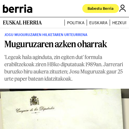
Babestu Berria
EUSKAL HERRIA
POLITIKA
EUSKARA
HEZKUN
JOSU MUGURUZAREN HILKETAREN URTEURRENA
Muguruzaren azken oharrak
'Legeak hala aginduta, zin egiten dut' formula
erabiltzekoak ziren HBko diputatuak 1989an. Jarrerari
buruzko hiru aukera zituzten; Josu Muguruzak gaur 25
urte paper batean idatzitakoak.