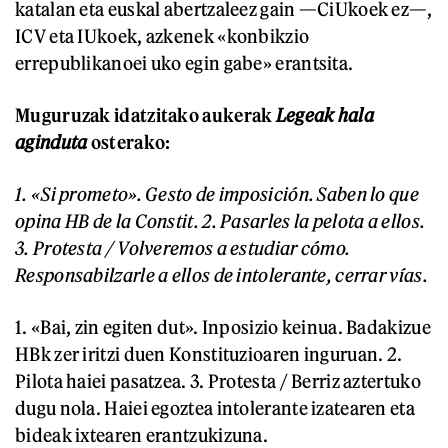
katalan eta euskal abertzaleez gain —CiUkoek ez—,
ICV eta IUkoek, azkenek «konbikzio
errepublikanoei uko egin gabe» erantsita.
Muguruzak idatzitako aukerak
Legeak hala
aginduta
osterako:
1. «Si prometo». Gesto de imposición. Saben lo que
opina HB de la Constit. 2. Pasarles la pelota a ellos.
3. Protesta / Volveremos a estudiar cómo.
Responsabilzarle a ellos de intolerante, cerrar vías.
1. «Bai, zin egiten dut». Inposizio keinua. Badakizue
HBk zer iritzi duen Konstituzioaren inguruan. 2.
Pilota haiei pasatzea. 3. Protesta / Berriz aztertuko
dugu nola. Haiei egoztea intolerante izatearen eta
bideak ixtearen erantzukizuna.