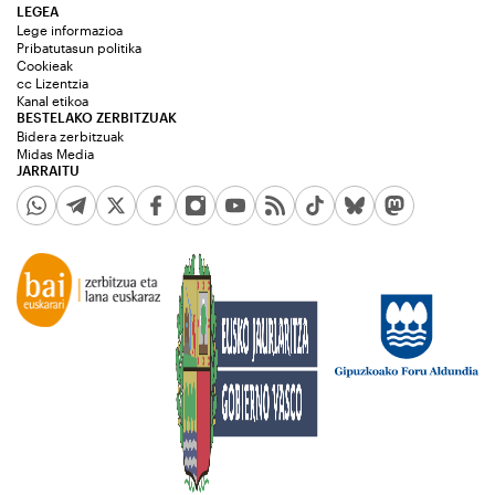
LEGEA
Lege informazioa
Pribatutasun politika
Cookieak
cc Lizentzia
Kanal etikoa
BESTELAKO ZERBITZUAK
Bidera zerbitzuak
Midas Media
JARRAITU