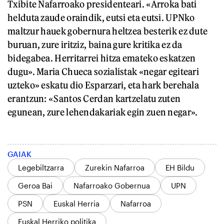
Txibite Nafarroako presidenteari. «Arroka bati
helduta zaude oraindik, eutsi eta eutsi. UPNko
maltzur hauek gobernura heltzea besterik ez dute
buruan, zure iritziz, baina gure kritika ez da
bidegabea. Herritarrei hitza emateko eskatzen
dugu». Maria Chueca sozialistak «negar egiteari
uzteko» eskatu dio Esparzari, eta hark berehala
erantzun: «Santos Cerdan kartzelatu zuten
egunean, zure lehendakariak egin zuen negar».
GAIAK
Legebiltzarra
Zurekin Nafarroa
EH Bildu
Geroa Bai
Nafarroako Gobernua
UPN
PSN
Euskal Herria
Nafarroa
Euskal Herriko politika