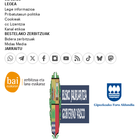
LEGEA
Lege informazioa
Pribatutasun politika
Cookieak
cc Lizentzia
Kanal etikoa
BESTELAKO ZERBITZUAK
Bidera zerbitzuak
Midas Media
JARRAITU