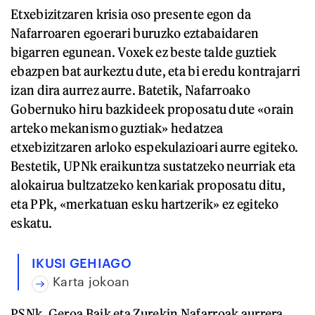
Etxebizitzaren krisia oso presente egon da
Nafarroaren egoerari buruzko eztabaidaren
bigarren egunean. Voxek ez beste talde guztiek
ebazpen bat aurkeztu dute, eta bi eredu kontrajarri
izan dira aurrez aurre. Batetik, Nafarroako
Gobernuko hiru bazkideek proposatu dute «orain
arteko mekanismo guztiak» hedatzea
etxebizitzaren arloko espekulazioari aurre egiteko.
Bestetik, UPNk eraikuntza sustatzeko neurriak eta
alokairua bultzatzeko kenkariak proposatu ditu,
eta PPk, «merkatuan esku hartzerik» ez egiteko
eskatu.
IKUSI GEHIAGO
Karta jokoan
PSNk, Geroa Baik eta Zurekin Nafarroak aurrera