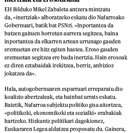
EH Bilduko Mikel Zabaleta antzera mintzatu
da, «inertziak» alboratzeko eskatu dio Nafarroako
Gobernuari, batik bat PSNri. «Inportantea da
batzen gaituen horretan aurrera segitzea, baina
inportantea da elkarren artean urrunago gauden
eremuetan ere hitz egiten hastea. Eroso gauden
eremuetan segitzea ere bada inertzia. Hain erosoak
ez diren eztabaidak irekitzea, berriz, anbizioz
jokatzea da».
Hala, autogobernuaren esparruari erreparatu dio
koalizio abertzaleak, eta hainbat urrats eskatu.
Batetik, Nafarroa subjektu politiko gisa aitortzea,
«politikoki, ekonomikoki eta sozialki» erabakiak
hartzeko. Hizkuntz politikari dagokionez,
Euskararen Legea aldatzea proposatu du. Gainera,