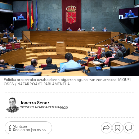
Politika orokorreko eztabaidaren bigarren eguna izan zen atzokoa. MIGUEL
OSES / NAFARROAKO PARLAMENTUA
Joxerra Senar
2025EKO AZAROAREN 14A
16:20
Entzun
00:00:00
00:05:56