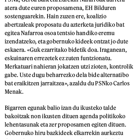
atera dute euren proposamena, EH Bilduren
sostenguarekin. Hain zuzen ere, koalizio
abertzaleak proposatu du azterketa juridiko bat
egitea Nafarroa osoa tentsio handiko eremu
izendatzeko, eta gobernuko kideek ontzat jo dute
eskaera. «Guk ezarritako bidetik doa. Iraganean,
eskuinaren errezetek ez zuten funtzionatu.
Merkatuari nahieran jokatzen utzi zioten, kontrolik
gabe. Uste dugu beharrezko dela bide alternatibo
bat eraikitzen jarraitzea», azaldu du PSNko Carlos
Menak.
Bigarren egunak balio izan du ikusteko talde
bakoitzak non ikusten dituen agenda politikoko
lehentasunak eta zer proposamen egiten dituen.
Gobernuko hiru bazkideek elkarrekin aurkeztu