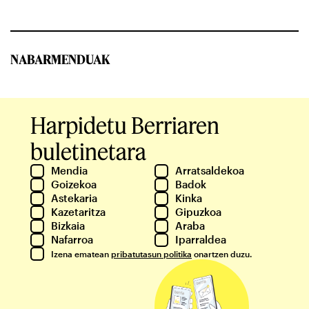
NABARMENDUAK
Harpidetu Berriaren
buletinetara
Mendia
Arratsaldekoa
Goizekoa
Badok
Astekaria
Kinka
Kazetaritza
Gipuzkoa
Bizkaia
Araba
Nafarroa
Iparraldea
Izena ematean
pribatutasun politika
onartzen duzu.