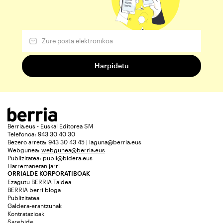
Berria.eus - Euskal Editorea SM
Telefonoa: 943 30 40 30
Bezero arreta: 943 30 43 45 | laguna@berria.eus
Webgunea:
webgunea@berria.eus
Publizitatea:
publi@bidera.eus
Harremanetan jarri
ORRIALDE KORPORATIBOAK
Ezagutu BERRIA Taldea
BERRIA berri bloga
Publizitatea
Galdera-erantzunak
Kontratazioak
Sarebide