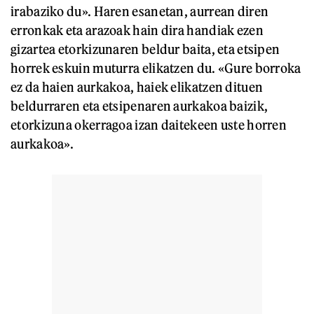
irabaziko du». Haren esanetan, aurrean diren
erronkak eta arazoak hain dira handiak ezen
gizartea etorkizunaren beldur baita, eta etsipen
horrek eskuin muturra elikatzen du. «Gure borroka
ez da haien aurkakoa, haiek elikatzen dituen
beldurraren eta etsipenaren aurkakoa baizik,
etorkizuna okerragoa izan daitekeen uste horren
aurkakoa».