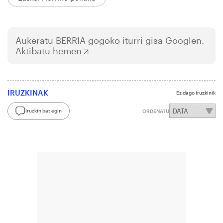
Aukeratu
BERRIA
gogoko iturri gisa Googlen.
Aktibatu hemen
IRUZKINAK
Ez dago iruzkinik
Iruzkin bat egin
ORDENATU