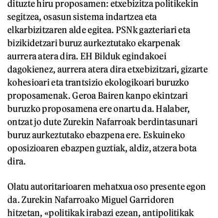
dituzte hiru proposamen: etxebizitza politikekin
segitzea, osasun sistema indartzea eta
elkarbizitzaren alde egitea. PSNk gazteriari eta
bizikidetzari buruz aurkeztutako ekarpenak
aurrera atera dira. EH Bilduk egindakoei
dagokienez, aurrera atera dira etxebizitzari, gizarte
kohesioari eta trantsizio ekologikoari buruzko
proposamenak. Geroa Bairen kanpo ekintzari
buruzko proposamena ere onartu da. Halaber,
ontzat jo dute Zurekin Nafarroak berdintasunari
buruz aurkeztutako ebazpena ere. Eskuineko
oposizioaren ebazpen guztiak, aldiz, atzera bota
dira.
Olatu autoritarioaren mehatxua oso presente egon
da. Zurekin Nafarroako Miguel Garridoren
hitzetan, «politikak irabazi ezean, antipolitikak