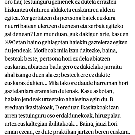
oro har, testuinguru gehienek ez dutela errazten
hizkuntza ohituren aldaketa euskararen aldera
egitea. Zer gertatzen da pertsona batek euskara
neurri batean ulertzen duenean eta zerbait egiteko
gai denean? Lan munduan, guk dakigun arte, kasuen
%90etan baino gehiagotan haiekin gazteleraz egiten
du jendeak. Motiboak mila izan daitezke, baina,
besteak beste, pertsona hori ez dela abiatzen
euskaraz, abiatzen bada gero ez dakielako jarraitu
ahal izango duen ala ez; besteek ere ez dakite
euskaraz dakien... Mila faktore daude harreman hori
gaztelaniara eramaten dutenak. Kasu askotan,
halako jendeak urteetako ahalegina egin du. B
ereduan ikasitakoak, D ereduan ikasitakoak izan
arren testuinguru oso erdaldunekoak, hiruzpalau
urtez euskaltegian ibilitakoak... Baina, jauzi hori
eman ezean, ez dute praktikan jartzen beren euskara.