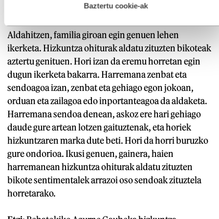
esplizitua ematen diguzu.
Gehiago irakurri
Baztertu cookie-ak
da?
Aldahitzen, familia giroan egin genuen lehen
ikerketa. Hizkuntza ohiturak aldatu zituzten bikoteak
aztertu genituen. Hori izan da eremu horretan egin
dugun ikerketa bakarra. Harremana zenbat eta
sendoagoa izan, zenbat eta gehiago egon jokoan,
orduan eta zailagoa edo inportanteagoa da aldaketa.
Harremana sendoa denean, askoz ere hari gehiago
daude gure artean lotzen gaituztenak, eta horiek
hizkuntzaren marka dute beti. Hori da horri buruzko
gure ondorioa. Ikusi genuen, gainera, haien
harremanean hizkuntza ohiturak aldatu zituzten
bikote sentimentalek arrazoi oso sendoak zituztela
horretarako.