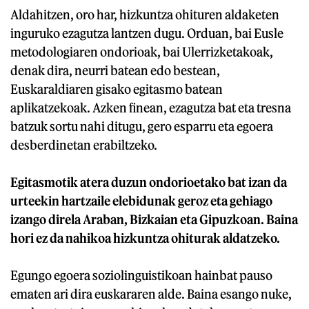
Aldahitzen, oro har, hizkuntza ohituren aldaketen
inguruko ezagutza lantzen dugu. Orduan, bai Eusle
metodologiaren ondorioak, bai Ulerrizketakoak,
denak dira, neurri batean edo bestean,
Euskaraldiaren gisako egitasmo batean
aplikatzekoak. Azken finean, ezagutza bat eta tresna
batzuk sortu nahi ditugu, gero esparru eta egoera
desberdinetan erabiltzeko.
Egitasmotik atera duzun ondorioetako bat izan da
urteekin hartzaile elebidunak geroz eta gehiago
izango direla Araban, Bizkaian eta Gipuzkoan. Baina
hori ez da nahikoa hizkuntza ohiturak aldatzeko.
Egungo egoera soziolinguistikoan hainbat pauso
ematen ari dira euskararen alde. Baina esango nuke,