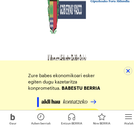
Zure babes ekonomikoari esker
egiten dugu kazetaritza
konprometitua.
BABESTU
BERRIA
Egin zure ekarpena
Gaur
Azken berriak
Entzun BERRIA
Nire BERRIA
Atalak