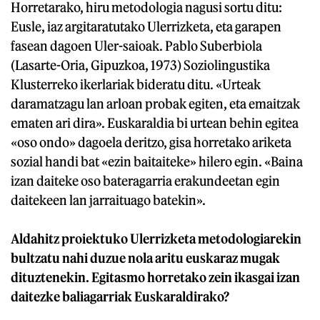
Horretarako, hiru metodologia nagusi sortu ditu:
Eusle, iaz argitaratutako Ulerrizketa, eta garapen
fasean dagoen Uler-saioak. Pablo Suberbiola
(Lasarte-Oria, Gipuzkoa, 1973) Soziolingustika
Klusterreko ikerlariak bideratu ditu. «Urteak
daramatzagu lan arloan probak egiten, eta emaitzak
ematen ari dira». Euskaraldia bi urtean behin egitea
«oso ondo» dagoela deritzo, gisa horretako ariketa
sozial handi bat «ezin baitaiteke» hilero egin. «Baina
izan daiteke oso bateragarria erakundeetan egin
daitekeen lan jarraituago batekin».
Aldahitz proiektuko Ulerrizketa metodologiarekin
bultzatu nahi duzue nola aritu euskaraz mugak
dituztenekin. Egitasmo horretako zein ikasgai izan
daitezke baliagarriak Euskaraldirako?