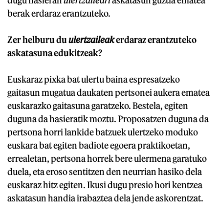
dugu hasieran
ulertzaileari
askatasun guztia ematea
berak erdaraz erantzuteko.
Zer helburu du
ulertzaileak
erdaraz erantzuteko
askatasuna edukitzeak?
Euskaraz pixka bat ulertu baina espresatzeko
gaitasun mugatua daukaten pertsonei aukera ematea
euskarazko gaitasuna garatzeko. Bestela, egiten
duguna da hasieratik moztu. Proposatzen duguna da
pertsona horri lankide batzuek ulertzeko moduko
euskara bat egiten badiote egoera praktikoetan,
errealetan, pertsona horrek bere ulermena garatuko
duela, eta eroso sentitzen den neurrian hasiko dela
euskaraz hitz egiten. Ikusi dugu presio hori kentzea
askatasun handia irabaztea dela jende askorentzat.