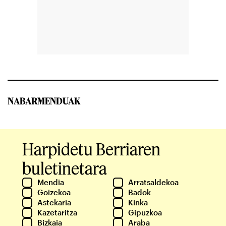
NABARMENDUAK
Harpidetu Berriaren
buletinetara
Mendia
Arratsaldekoa
Goizekoa
Badok
Astekaria
Kinka
Kazetaritza
Gipuzkoa
Bizkaia
Araba