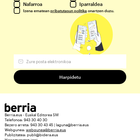
Nafarroa
Iparraldea
Izena ematean
pribatutasun politika
onartzen duzu.
Berria.eus - Euskal Editorea SM
Telefonoa: 943 30 40 30
Bezero arreta: 943 30 43 45 | laguna@berria.eus
Webgunea:
webgunea@berria.eus
Publizitatea:
publi@bidera.eus
Harremanetan jarri