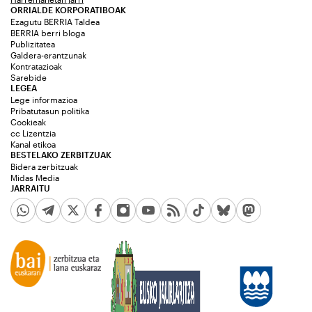
ORRIALDE KORPORATIBOAK
Ezagutu BERRIA Taldea
BERRIA berri bloga
Publizitatea
Galdera-erantzunak
Kontratazioak
Sarebide
LEGEA
Lege informazioa
Pribatutasun politika
Cookieak
cc Lizentzia
Kanal etikoa
BESTELAKO ZERBITZUAK
Bidera zerbitzuak
Midas Media
JARRAITU