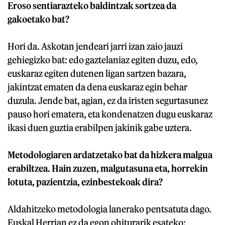
Eroso sentiarazteko baldintzak sortzea da
gakoetako bat?
Hori da. Askotan jendeari jarri izan zaio jauzi
gehiegizko bat: edo gaztelaniaz egiten duzu, edo,
euskaraz egiten dutenen ligan sartzen bazara,
jakintzat ematen da dena euskaraz egin behar
duzula. Jende bat, agian, ez da iristen segurtasunez
pauso hori ematera, eta kondenatzen dugu euskaraz
ikasi duen guztia erabilpen jakinik gabe uztera.
Metodologiaren ardatzetako bat da hizkera malgua
erabiltzea. Hain zuzen, malgutasuna eta, horrekin
lotuta, pazientzia, ezinbestekoak dira?
Aldahitzeko metodologia lanerako pentsatuta dago.
Euskal Herrian ez da egon ohiturarik esateko: