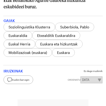
Etzi:
Behatokiko Agurne Gaubeka hizkuntza
eskubideei buruz.
GAIAK
Soziolinguistika Klusterra
Suberbiola, Pablo
Euskaraldia
Etxealditik Euskaraldira
Euskal Herria
Euskara eta hizkuntzak
Mobilizazioak (euskara)
Euskara
IRUZKINAK
Ez dago iruzkinik
Iruzkin bat egin
ORDENATU