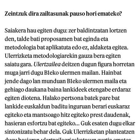
Zeintzuk dira zailtasunak pauso hori emateko?
Saiakera hau egiten dugu: zer baldintzatan lortzen
den, talde bati proposamen bat eginda eta
metodologia bat aplikatuta edo ez, aldaketa egitea.
Ulerrizketa metodologiarekin gauza bera egiten
saiatu gara.
Ulertzailea
deitzen dugun figura horretan
muga jarri dugu B1eko ulermen mailan. Hainbat
jende dago lan munduan B1eko ulermen maila eta
gehiago daukana baina lankideek etengabe erdaraz
egiten diotena. Halako pertsona batek pare bat
lankide euskaldun baditu inguruan berari euskaraz
egiteko eta mantsoago hitz egiteko prest daudenak,
hasieran esfortzu bat egiteko... Guk esaten dugu elkar
sintonizatu behar dela. Guk Ulerrizketan planteatzen