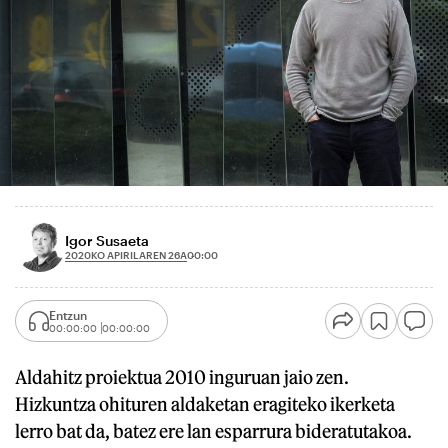
Igor Susaeta
2020KO APIRILAREN 26A
00:00
Entzun
00:00:00
00:00:00
Aldahitz proiektua 2010 inguruan jaio zen.
Hizkuntza ohituren aldaketan eragiteko ikerketa
lerro bat da, batez ere lan esparrura bideratutakoa.