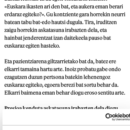
«Euskara ikasten ari den bat, eta aukera eman berari
erdaraz egiteko?». Gu kontziente gara horrekin neurri
batean tabu bat-edo hautsi dugula. Tira, iruditzen
zaigu horrekin askatasuna irabazten dela, eta
hainbat jenderentzat izan daitekeela pauso bat
euskaraz egiten hasteko.
Eta pazientziarena giltzarrietako bat da, batez ere
elkarri tamaina hartu arte. Inoiz probatu gabe ondo
ezagutzen duzun pertsona batekin lehenengoz
euskaraz egiteko, egoera berezi bat sortu behar da.
Elkarri baimena eman behar diogu eroso sentitu arte.
Presioa kenduta askatasuna irabazten dela diozu.
Etxealditik Euskaraldira egitasmoan antzeko
kontzeptu bat erabili dute: ariketa «itogarria» ez