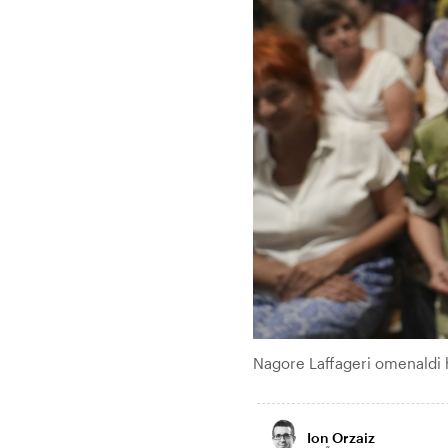
Nagore Laffageri omenaldi
Ion Orzaiz