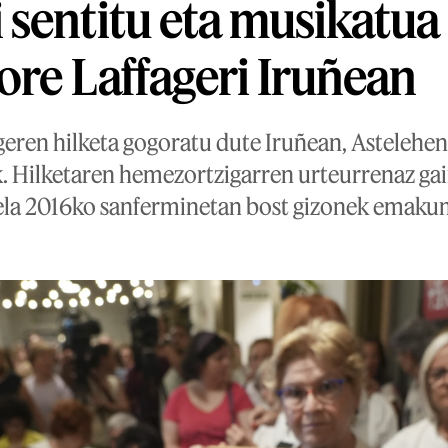
sentitu eta musikatua
ore Laffageri Iruñean
geren hilketa gogoratu dute Iruñean, Astelehen 
k. Hilketaren hemezortzigarren urteurrenaz gai
rela 2016ko sanferminetan bost gizonek emaku