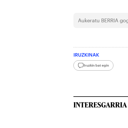
Aukeratu
BERRIA
gog
IRUZKINAK
Iruzkin bat egin
INTERESGARRIA 