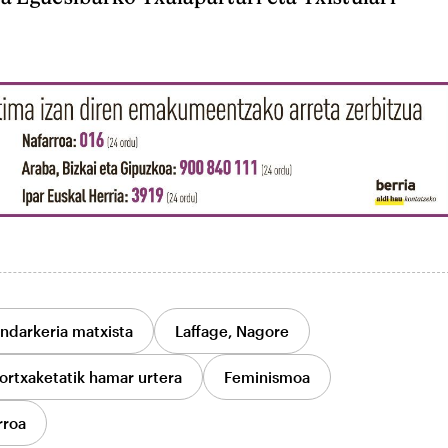
Indarkeria matxista
Laffage, Nagore
ortxaketatik hamar urtera
Feminismoa
rroa