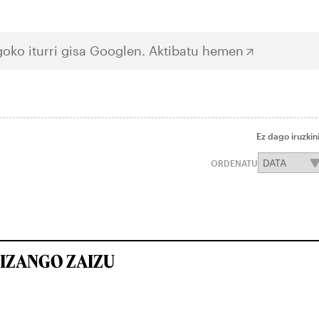
oko iturri gisa Googlen.
Aktibatu hemen
Ez dago iruzkin
ORDENATU
IZANGO ZAIZU