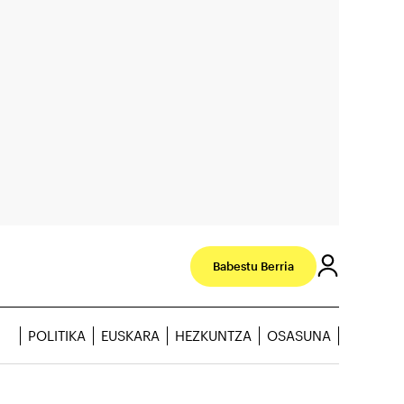
Babestu Berria
POLITIKA
EUSKARA
HEZKUNTZA
OSASUNA