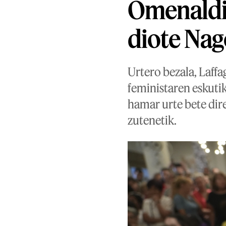
Omenaldi 
diote Nag
Urtero bezala, Laffa
feministaren eskuti
hamar urte bete di
zutenetik.