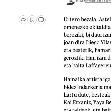
2026KO UZTAILAREN 
IRUÑEA
Urtero bezala, Aste
omenezko ekitaldia 
bereziki, bi data iz
joan dira Diego Ylla
eta bestetik, hamar
geroztik. Han izan 
eta baita Laffagere
Hamaika artista igo
bidez indarkeria ma
hartu dute, besteak 
Kai Etxaniz, Yaya B
eta taldeek, eta bai