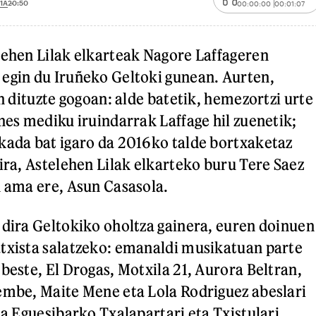
1A
20:50
00:00:00
00:01:07
lehen Lilak elkarteak Nagore Laffageren
egin du Iruñeko Geltoki gunean. Aurten,
an dituzte gogoan: alde batetik, hemezortzi urte
nes mediku iruindarrak Laffage hil zuenetik;
kada bat igaro da 2016ko talde bortxaketaz
dira, Astelehen Lilak elkarteko buru Tere Saez
n ama ere, Asun Casasola.
 dira Geltokiko oholtza gainera, euren doinuen
txista salatzeko: emanaldi musikatuan parte
beste, El Drogas, Motxila 21, Aurora Beltran,
embe, Maite Mene eta Lola Rodriguez abeslari
ta Eguesibarko Txalapartari eta Txistulari