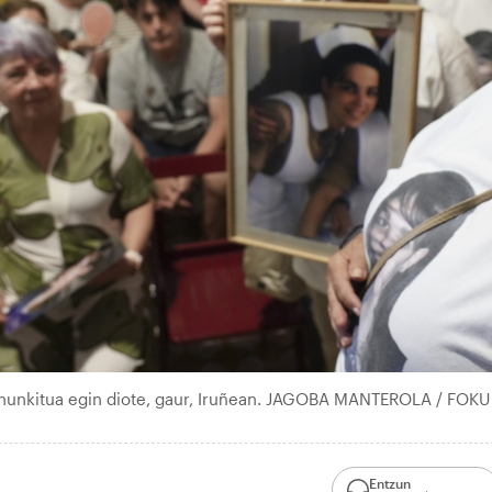
 hunkitua egin diote, gaur, Iruñean. JAGOBA MANTEROLA / FOKU
Entzun