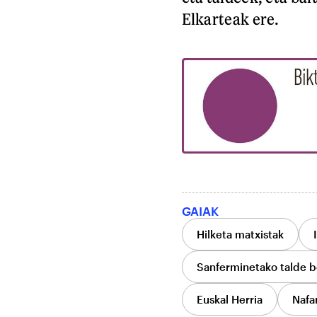
Elkarteak ere.
GAIAK
Hilketa matxistak
Sanferminetako talde b
Euskal Herria
Nafa