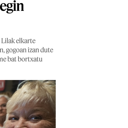
 egin
Lilak elkarte
n, gogoan izan dute
me bat bortxatu