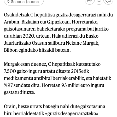
00:00:00
00:00:00
Osakidetzak C hepatitisa guztiz desagerrarazi nahi du
Araban, Bizkaian eta Gipuzkoan. Horretarako,
gaixotasunaren baheketarako programa bat jarriko
du abian 2020. urtean. Hala adierazi du Eusko
Jaurlaritzako Osasun sailburu Nekane Murgak,
Bilbon egindako hitzaldi batean.
Murgak esan duenez, C hepatitisak kutsatutako
7.500 gaixo inguru artatu dituzte 2015etik
medikamentu antibiral berriak erabiliz, eta haietatik
%97 sendatu dira. Horretan 93 milioi euro inguru
gastatu dituzte.
Orain, beste urrats bat egin nahi dute gaixotasuna
hiru herrialdeetatik «guztiz desagerrarazteko»