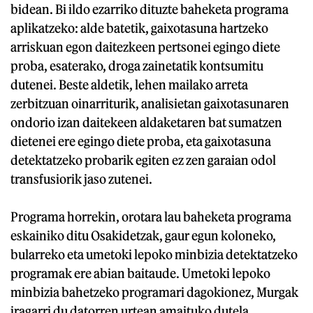
bidean. Bi ildo ezarriko dituzte baheketa programa
aplikatzeko: alde batetik, gaixotasuna hartzeko
arriskuan egon daitezkeen pertsonei egingo diete
proba, esaterako, droga zainetatik kontsumitu
dutenei. Beste aldetik, lehen mailako arreta
zerbitzuan oinarriturik, analisietan gaixotasunaren
ondorio izan daitekeen aldaketaren bat sumatzen
dietenei ere egingo diete proba, eta gaixotasuna
detektatzeko probarik egiten ez zen garaian odol
transfusiorik jaso zutenei.
Programa horrekin, orotara lau baheketa programa
eskainiko ditu Osakidetzak, gaur egun koloneko,
bularreko eta umetoki lepoko minbizia detektatzeko
programak ere abian baitaude. Umetoki lepoko
minbizia bahetzeko programari dagokionez, Murgak
iragarri du datorren urtean amaituko dutela