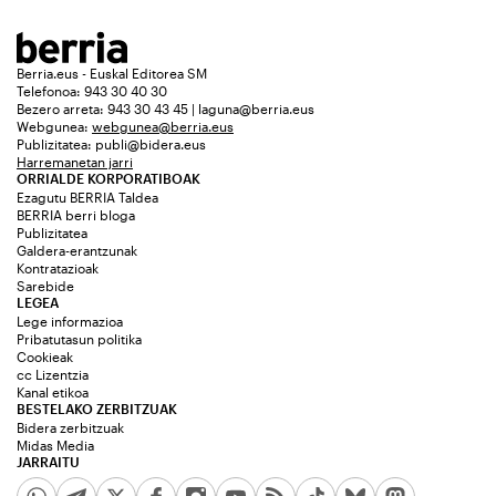
Berria.eus - Euskal Editorea SM
Telefonoa: 943 30 40 30
Bezero arreta: 943 30 43 45 | laguna@berria.eus
Webgunea:
webgunea@berria.eus
Publizitatea:
publi@bidera.eus
Harremanetan jarri
ORRIALDE KORPORATIBOAK
Ezagutu BERRIA Taldea
BERRIA berri bloga
Publizitatea
Galdera-erantzunak
Kontratazioak
Sarebide
LEGEA
Lege informazioa
Pribatutasun politika
Cookieak
cc Lizentzia
Kanal etikoa
BESTELAKO ZERBITZUAK
Bidera zerbitzuak
Midas Media
JARRAITU