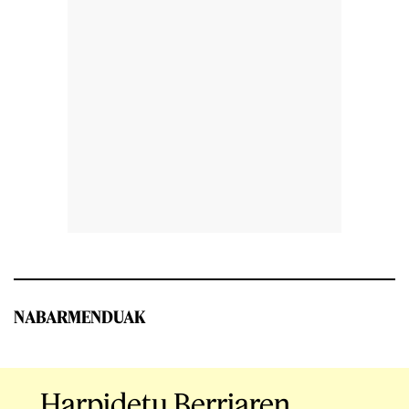
NABARMENDUAK
Harpidetu Berriaren