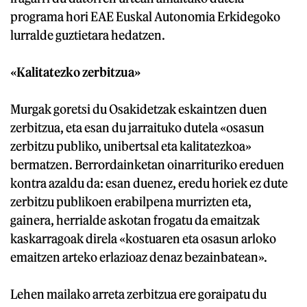
programa hori EAE Euskal Autonomia Erkidegoko
lurralde guztietara hedatzen.
«Kalitatezko zerbitzua»
Murgak goretsi du Osakidetzak eskaintzen duen
zerbitzua, eta esan du jarraituko dutela «osasun
zerbitzu publiko, unibertsal eta kalitatezkoa»
bermatzen. Berrordainketan oinarrituriko ereduen
kontra azaldu da: esan duenez, eredu horiek ez dute
zerbitzu publikoen erabilpena murrizten eta,
gainera, herrialde askotan frogatu da emaitzak
kaskarragoak direla «kostuaren eta osasun arloko
emaitzen arteko erlazioaz denaz bezainbatean».
Lehen mailako arreta zerbitzua ere goraipatu du