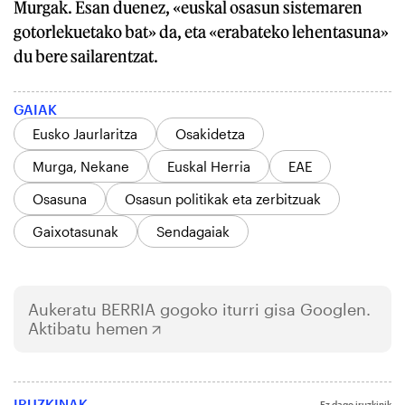
Murgak. Esan duenez, «euskal osasun sistemaren
gotorlekuetako bat» da, eta «erabateko lehentasuna»
du bere sailarentzat.
GAIAK
Eusko Jaurlaritza
Osakidetza
Murga, Nekane
Euskal Herria
EAE
Osasuna
Osasun politikak eta zerbitzuak
Gaixotasunak
Sendagaiak
Aukeratu
BERRIA
gogoko iturri gisa Googlen.
Aktibatu hemen
IRUZKINAK
Ez dago iruzkinik