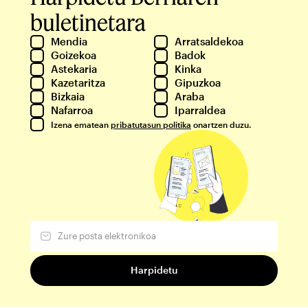
buletinetara
Mendia
Arratsaldekoa
Goizekoa
Badok
Astekaria
Kinka
Kazetaritza
Gipuzkoa
Bizkaia
Araba
Nafarroa
Iparraldea
Izena ematean
pribatutasun politika
onartzen duzu.