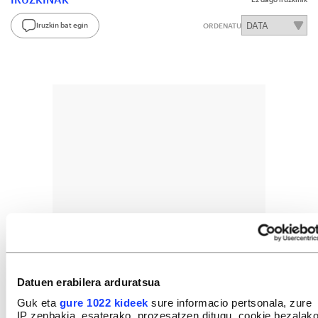
Iruzkin bat egin
ORDENATU
Datuen erabilera arduratsua
Guk eta
gure 1022 kideek
sure informacio pertsonala, zure
IP zenbakia, esaterako, prozesatzen ditugu, cookie bezalak