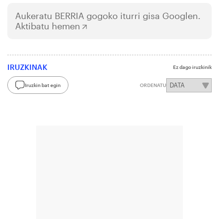
Aukeratu
BERRIA
gogoko iturri gisa Googlen.
Aktibatu hemen
IRUZKINAK
Ez dago iruzkinik
Iruzkin bat egin
ORDENATU