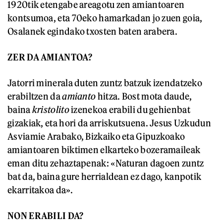
1920tik etengabe areagotu zen amiantoaren
kontsumoa, eta 70eko hamarkadan jo zuen goia,
Osalanek egindako txosten baten arabera.
ZER DA AMIANTOA?
Jatorri minerala duten zuntz batzuk izendatzeko
erabiltzen da
amianto
hitza. Bost mota daude,
baina
kristolito
izenekoa erabili du gehienbat
gizakiak, eta hori da arriskutsuena. Jesus Uzkudun
Asviamie Arabako, Bizkaiko eta Gipuzkoako
amiantoaren biktimen elkarteko bozeramaileak
eman ditu zehaztapenak: «Naturan dagoen zuntz
bat da, baina gure herrialdean ez dago, kanpotik
ekarritakoa da».
NON ERABILI DA?