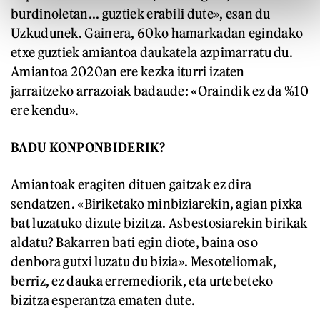
burdinoletan... guztiek erabili dute», esan du
Uzkudunek. Gainera, 60ko hamarkadan egindako
etxe guztiek amiantoa daukatela azpimarratu du.
Amiantoa 2020an ere kezka iturri izaten
jarraitzeko arrazoiak badaude: «Oraindik ez da %10
ere kendu».
BADU KONPONBIDERIK?
Amiantoak eragiten dituen gaitzak ez dira
sendatzen. «Biriketako minbiziarekin, agian pixka
bat luzatuko dizute bizitza. Asbestosiarekin birikak
aldatu? Bakarren bati egin diote, baina oso
denbora gutxi luzatu du bizia». Mesoteliomak,
berriz, ez dauka erremediorik, eta urtebeteko
bizitza esperantza ematen dute.