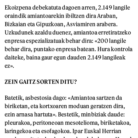
Ekoizpena debekatuta dagoen arren, 2.149 langile
oraindik amiantoarekin ibiltzen dira Araban,
Bizkaian eta Gipuzkoan, Asviamiren arabera.
Uzkudunek azaldu duenez, amiantoa erretiratzeko
enpresa espezializatuak behar dira: «200 langile
behar dira, puntako enpresa batean. Hura kontrola
daiteke, baina gaur egun dauden 2.149 langileak
ez».
ZEIN GAITZ SORTEN DITU?
Batetik, asbestosia dago: «Amiantoa sartzen da
biriketan, eta kortxoaren moduan geratzen dira,
ezin arnasa hartuta». Bestetik, minbiziak daude:
pleurakoa, peritoneoan mesotelioma, biriketakoa,
laringekoa eta esofagokoa. Ipar Euskal Herrian