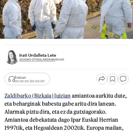
Irati Urdalleta Lete
2020KO OTSAILAREN 8A
00:00
Entzun
00:00:00
00:00:00
Zaldibarko (Bizkaia) luizian
amiantoa aurkitu dute,
eta beharginak babestu gabe aritu dira lanean.
Alarmak piztu dira, eta ez da gutxiagorako.
Amiantoa debekatuta dago Ipar Euskal Herrian
1997tik, eta Hegoaldean 2002tik. Europa mailan,