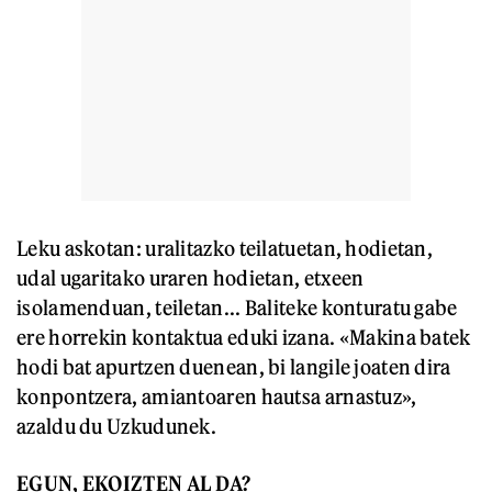
Leku askotan: uralitazko teilatuetan, hodietan,
udal ugaritako uraren hodietan, etxeen
isolamenduan, teiletan... Baliteke konturatu gabe
ere horrekin kontaktua eduki izana. «Makina batek
hodi bat apurtzen duenean, bi langile joaten dira
konpontzera, amiantoaren hautsa arnastuz»,
azaldu du Uzkudunek.
EGUN, EKOIZTEN AL DA?