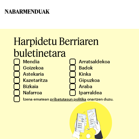
NABARMENDUAK
Harpidetu Berriaren
buletinetara
Mendia
Arratsaldekoa
Goizekoa
Badok
Astekaria
Kinka
Kazetaritza
Gipuzkoa
Bizkaia
Araba
Nafarroa
Iparraldea
Izena ematean
pribatutasun politika
onartzen duzu.