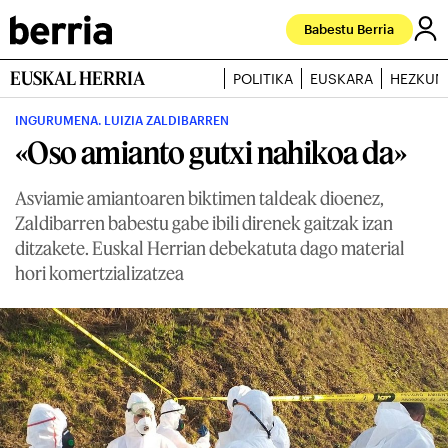
Babestu Berria
EUSKAL HERRIA
POLITIKA
EUSKARA
HEZKUN
INGURUMENA. LUIZIA ZALDIBARREN
«Oso amianto gutxi nahikoa da»
Asviamie amiantoaren biktimen taldeak dioenez,
Zaldibarren babestu gabe ibili direnek gaitzak izan
ditzakete. Euskal Herrian debekatuta dago material
hori komertzializatzea