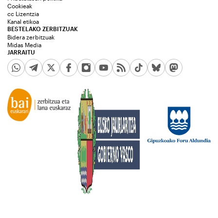
Cookieak
cc Lizentzia
Kanal etikoa
BESTELAKO ZERBITZUAK
Bidera zerbitzuak
Midas Media
JARRAITU