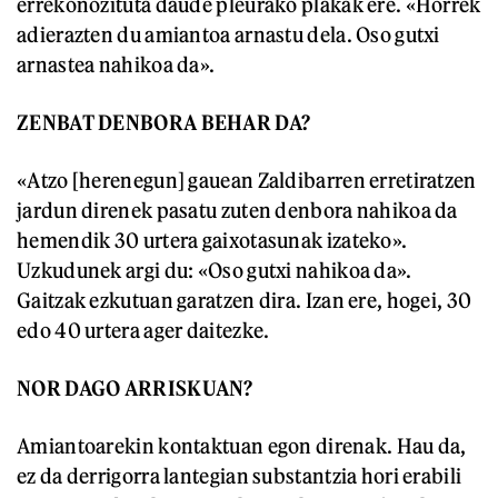
errekonozituta daude pleurako plakak ere. «Horrek
adierazten du amiantoa arnastu dela. Oso gutxi
arnastea nahikoa da».
ZENBAT DENBORA BEHAR DA?
«Atzo [herenegun] gauean Zaldibarren erretiratzen
jardun direnek pasatu zuten denbora nahikoa da
hemendik 30 urtera gaixotasunak izateko».
Uzkudunek argi du: «Oso gutxi nahikoa da».
Gaitzak ezkutuan garatzen dira. Izan ere, hogei, 30
edo 40 urtera ager daitezke.
NOR DAGO ARRISKUAN?
Amiantoarekin kontaktuan egon direnak. Hau da,
ez da derrigorra lantegian substantzia hori erabili