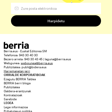
Berria.eus - Euskal Editorea SM
Telefonoa: 943 30 40 30
Bezero arreta: 943 30 43 45 | laguna@berria.eus
Webgunea:
webgunea@berria.eus
Publizitatea:
publi@bidera.eus
Harremanetan jarri
ORRIALDE KORPORATIBOAK
Ezagutu BERRIA Taldea
BERRIA berri bloga
Publizitatea
Galdera-erantzunak
Kontratazioak
Sarebide
LEGEA
Lege informazioa
Pribatutasun politika