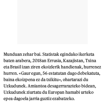
Munduan zehar bai. Statistak egindako ikerketa
baten arabera, 2018an Errusia, Kazajistan, Txina
eta Brasil izan ziren ekoizlerik handienak, hurrenez
hurren. «Gaur egun, 56 estatutan dago debekatuta,
baina ekoizpena ez da txikitu», ohartarazi du
Uzkudunek. Amiantoa desagerrarazteko bidean,
Uzkudunek ziurtatu du Europan hamabi urteko
epea dagoela jarria guztiz ezabatzeko.