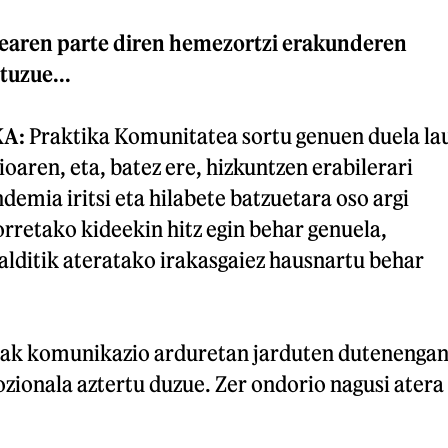
earen parte diren hemezortzi erakunderen
tuzue...
KA:
Praktika Komunitatea sortu genuen duela la
oaren, eta, batez ere, hizkuntzen erabilerari
demia iritsi eta hilabete batzuetara oso argi
orretako kideekin hitz egin behar genuela,
alditik ateratako irakasgaiez hausnartu behar
riak komunikazio arduretan jarduten dutenenga
zionala aztertu duzue. Zer ondorio nagusi atera