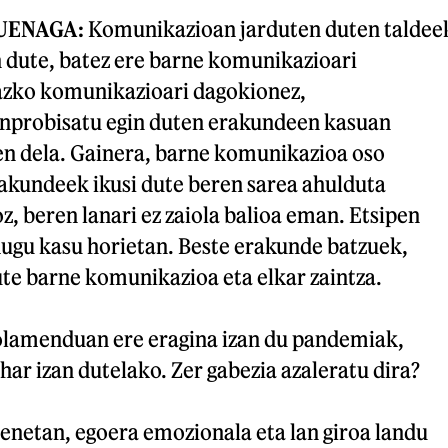
KUENAGA
:
Komunikazioan jarduten duten taldee
n dute, batez ere barne komunikazioari
azko komunikazioari dagokionez,
inprobisatu egin duten erakundeen kasuan
ten dela. Gainera, barne komunikazioa oso
rakundeek ikusi dute beren sarea ahulduta
oz, beren lanari ez zaiola balioa eman. Etsipen
ugu kasu horietan. Beste erakunde batzuek,
te barne komunikazioa eta elkar zaintza.
olamenduan ere eragina izan du pandemiak,
har izan dutelako. Zer gabezia azaleratu dira?
enetan, egoera emozionala eta lan giroa landu