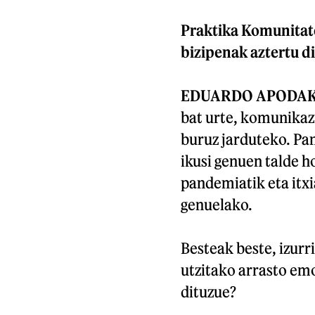
Praktika Komunitat
bizipenak aztertu di
EDUARDO APODA
bat urte, komunikazi
buruz jarduteko. Pan
ikusi genuen talde h
pandemiatik eta itxi
genuelako.
Besteak beste, izur
utzitako arrasto emo
dituzue?