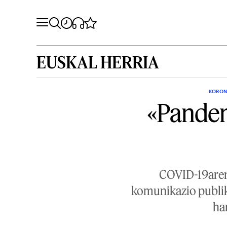
EUSKAL HERRIA
KORONA
«Pandem
COVID-19aren 
komunikazio publik
har