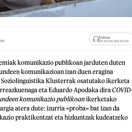
Entzun
:00
00:00:00
00:00:00
miak komunikazio publikoan jarduten duten
kundeen komunikazioan izan duen eragina
Soziolinguistika Klusterrak osatutako ikerketa
Agirreazkuenaga eta Eduardo Apodaka dira
COVID
kundeen komunikazio publikoan
ikerketako
argia atera dute: izurria «proba» bat izan da
azio praktikentzat eta hizkuntzak kudeatzeko