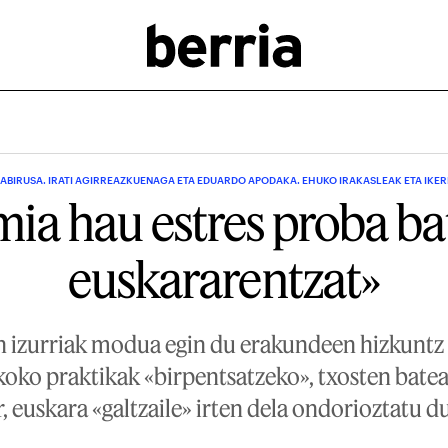
BIRUSA. IRATI AGIRREAZKUENAGA ETA EDUARDO APODAKA. EHUKO IRAKASLEAK ETA IKE
ia hau estres proba bat
euskararentzat»
izurriak modua egin du erakundeen hizkuntz 
oko praktikak «birpentsatzeko», txosten batea
, euskara «galtzaile» irten dela ondorioztatu du