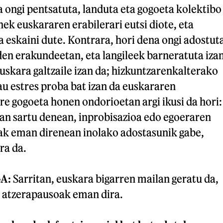
 ongi pentsatuta, landuta eta gogoeta kolektibo
nek euskararen erabilerari eutsi diote, eta
 eskaini dute. Kontrara, hori dena ongi adostut
den erakundeetan, eta langileek barneratuta iza
uskara galtzaile izan da; hizkuntzarenkalterako
u estres proba bat izan da euskararen
re gogoeta honen ondorioetan argi ikusi da hori:
an sartu denean, inprobisazioa edo egoeraren
k eman direnean inolako adostasunik gabe,
ra da.
GA
:
Sarritan, euskara bigarren mailan geratu da,
n atzerapausoak eman dira.