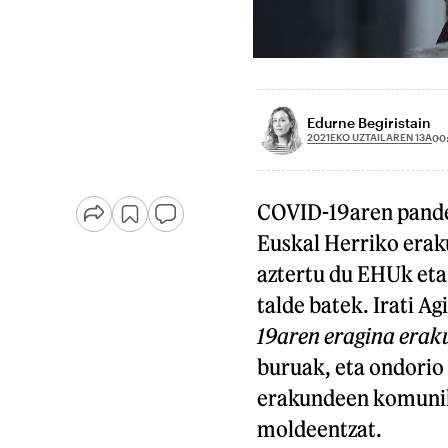
Edurne Begiristain
2021EKO UZTAILAREN 13A
00
COVID-19aren pande
Euskal Herriko era
aztertu du EHUk eta 
talde batek. Irati 
19aren eragina era
buruak, eta ondorio 
erakundeen komunik
moldeentzat.