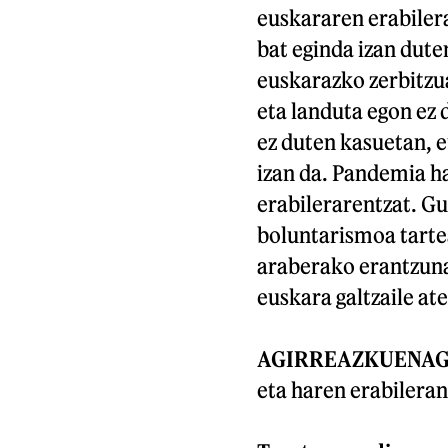
euskararen erabilera
bat eginda izan dute
euskarazko zerbitzua
eta landuta egon ez 
ez duten kasuetan, e
izan da. Pandemia ha
erabilerarentzat. Gu
boluntarismoa tarte
araberako erantzuna
euskara galtzaile ate
AGIRREAZKUENA
eta haren erabilera