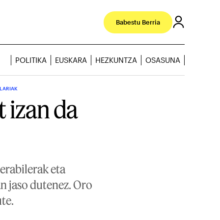
Babestu Berria
POLITIKA
EUSKARA
HEZKUNTZA
OSASUNA
RLARIAK
 izan da
erabilerak eta
n jaso dutenez. Oro
te.