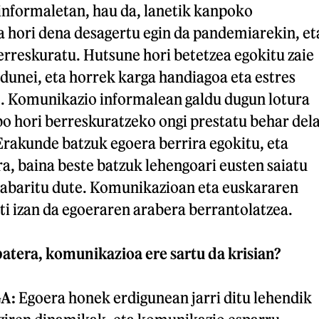
informaletan, hau da, lanetik kanpoko
 hori dena desagertu egin da pandemiarekin, et
erreskuratu. Hutsune hori betetzea egokitu zaie
unei, eta horrek karga handiagoa eta estres
e. Komunikazio informalean galdu dugun lotura
bo hori berreskuratzeko ongi prestatu behar del
Erakunde batzuk egoera berrira egokitu, eta
ra, baina beste batzuk lehengoari eusten saiatu
 nabaritu dute. Komunikazioan eta euskararen
ti izan da egoeraren arabera berrantolatzea.
batera, komunikazioa ere sartu da krisian?
A:
Egoera honek erdigunean jarri ditu lehendik