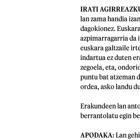
IRATI AGIRREAZ
lan zama handia iza
dagokionez. Euskar
azpimarragarria da 
euskara galtzaile ir
indartua ez duten e
zegoela, eta, ondori
puntu bat atzeman d
ordea, asko landu du
Erakundeen lan ant
berrantolatu egin be
APODAKA:
Lan gehi