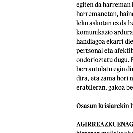
egiten da harreman 
harremanetan, baina
leku askotan ez da b
komunikazio ardurad
handiagoa ekarri di
pertsonal eta afekti
ondorioztatu dugu. 
berrantolatu egin di
dira, eta zama hori
erabileran, gakoa be
Osasun krisiarekin 
AGIRREAZKUENAG