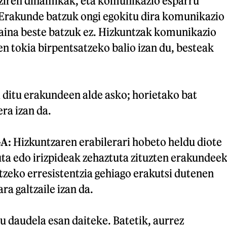
ziren dinamikak, eta komunikazio esparru
. Erakunde batzuk ongi egokitu dira komunikazio
baina beste batzuk ez. Hizkuntzak komunikazio
n tokia birpentsatzeko balio izan du, besteak
i ditu erakundeen alde asko; horietako bat
ra izan da.
GA
:
Hizkuntzaren erabilerari hobeto heldu diote
ta edo irizpideak zehaztuta zituzten erakundeek
tzeko erresistentzia gehiago erakutsi dutenen
ra galtzaile izan da.
 daudela esan daiteke. Batetik, aurrez