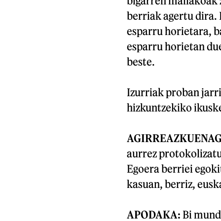
bigarren mailakoak 
berriak agertu dira
esparru horietara, 
esparru horietan due
beste.
Izurriak proban jarr
hizkuntzekiko ikuske
AGIRREAZKUENA
aurrez protokolizatu
Egoera berriei egoki
kasuan, berriz, euska
APODAKA:
Bi mundu