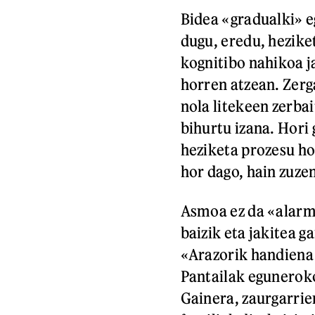
Bidea «gradualki» e
dugu, eredu, hezike
kognitibo nahikoa j
horren atzean. Zerg
nola litekeen zerba
bihurtu izana. Hori 
heziketa prozesu ho
hor dago, hain zuze
Asmoa ez da «alarm
baizik eta jakitea g
«Arazorik handiena 
Pantailak eguneroko
Gainera, zaurgarrie