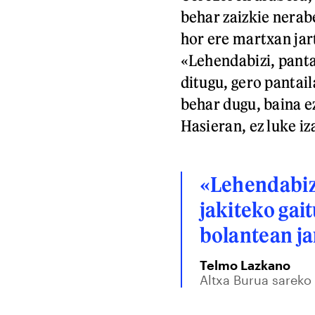
behar zaizkie nerab
hor ere martxan jar
«Lehendabizi, panta
ditugu, gero pantail
behar dugu, baina ez
Hasieran, ez luke i
«Lehendabizi
jakiteko gai
bolantean ja
Telmo Lazkano
Altxa Burua sareko