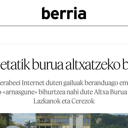
letatik burua altxatzeko 
nerabeei Internet duten gailuak beranduago em
o «arnasgune» bihurtzea nahi dute Altxa Burua 
Lazkanok eta Cerezok