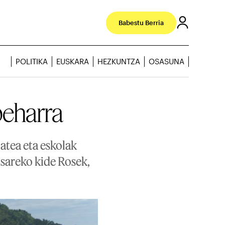
Babestu Berria
POLITIKA
EUSKARA
HEZKUNTZA
OSASUNA
beharra
atea eta eskolak
sareko kide Rosek,