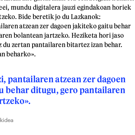
eei, mundu digitalera jauzi egindakoan horiek
tzeko. Bide beretik jo du Lazkanok:
ilaren atzean zer dagoen jakiteko gaitu behar
aren bolantean jartzeko. Heziketa hori jaso
 du zertan pantailaren bitartez izan behar.
zan beharko».
, pantailaren atzean zer dagoen
tu behar ditugu, gero pantailaren
rtzeko».
 kidea