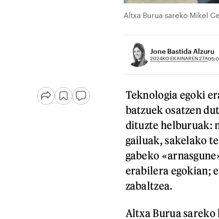
Altxa Burua sareko Mikel C
Jone Bastida Alzuru
2024KO EKAINAREN 27A
05:
Teknologia egoki er
batzuek osatzen dut
dituzte helburuak:
gailuak, sakelako t
gabeko «arnasgune»
erabilera egokian; 
zabaltzea.
Altxa Burua sareko 