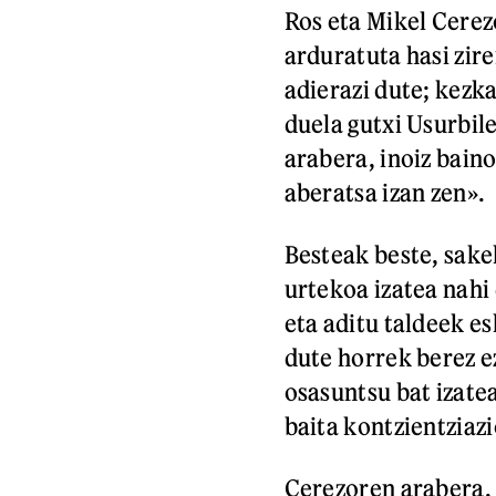
Ros eta Mikel Cerez
arduratuta hasi zire
adierazi dute; kezk
duela gutxi Usurbi
arabera, inoiz baino
aberatsa izan zen».
Besteak beste, sake
urtekoa izatea nah
eta aditu taldeek e
dute horrek berez e
osasuntsu bat izatea
baita kontzientziaz
Cerezoren arabera, 