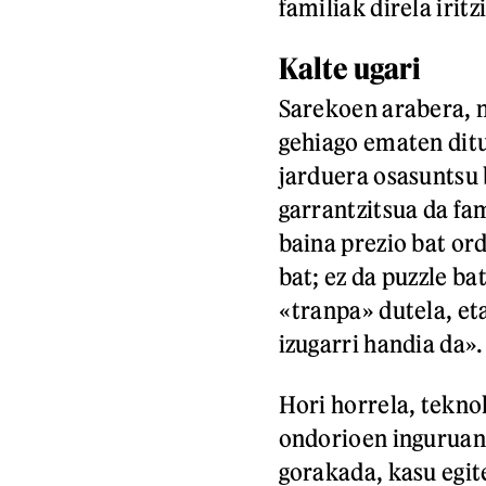
familiak direla iritz
Kalte ugari
Sarekoen arabera, 
gehiago ematen ditu
jarduera osasuntsu 
garrantzitsua da fam
baina prezio bat ord
bat; ez da puzzle ba
«tranpa» dutela, et
izugarri handia da».
Hori horrela, tekno
ondorioen inguruan
gorakada, kasu egit