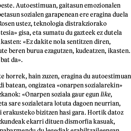
beste. Autoestimuan, gaitasun emozionalen
etasun sozialen garapenean ere eragina duela
osen ustez, teknologia distrakziorako
tesia» gisa, eta sumatu du gazteek ez dutela
kasten: «Ez dakite nola sentitzen diren,
dute beren burua ezagutzen, kudeatzen, ikasten.
 bat da».
e horrek, hain zuzen, eragina du autoestimuan
ndi batean, ongizatea «onarpen sozialarekin»
azkanok: «Onarpen soziala gaur egun
like
,
eta sare sozialetara lotuta dagoen neurrian,
i erakusteko bizitzen hasi gara. Hortik datoz
azkundeak ekarri dituen dismorfia kasuak,
 nabarmendu du legediak erabiltzaileengan