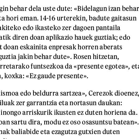
gin behar dela uste dute: «Bidelagun izan beha
ta hori eman. 14-16 urterekin, badute gaitasun
akiteko edo ikasteko zer dagoen pantaila
atik diren doan aplikazio hauek guztiak; edo
it doan eskainita enpresak horren aberats
guztia jakin behar dute». Rosen hitzetan,
rretarako funtsezkoa da «presente egotea», et
n, koxka: «Ez gaude presente».
ismoa edo beldurra sartzea», Cerezok dioenez
ailuak zer garrantzia eta nortasun daukan:
inongo arriskurik ikusten ez duten horiena da.
an sartu dira, modu ez oso osasuntsu batean»
nak baliabide eta ezagutza gutxien duten