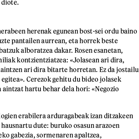
i diote.
nerabeen herenak egunean bost-sei ordu baino
zte pantailen aurrean, eta horrek beste
batzuk alboratzea dakar. Rosen esanetan,
iliak kontzientziatzea: «Jolasean ari dira,
aintzen ari dira bitarte horretan. Ez da jostailu
t egitea». Cerezok gehitu du bideo jolasek
a aintzat hartu behar dela hori: «Negozio
logien erabilera arduragabeak izan ditzakeen
 hausnartu dute: buruko osasun arazoen
eko gabezia, sormenaren apaltzea,