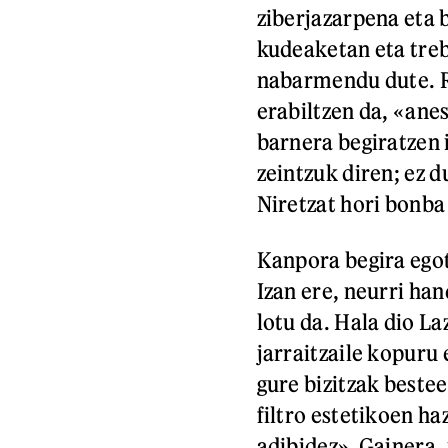
ziberjazarpena eta 
kudeaketan eta treb
nabarmendu dute. R
erabiltzen da, «anes
barnera begiratzen i
zeintzuk diren; ez 
Niretzat hori bonba
Kanpora begira egot
Izan ere, neurri ha
lotu da. Hala dio L
jarraitzaile kopuru 
gure bizitzak bestee
filtro estetikoen h
adibidez». Gainera,