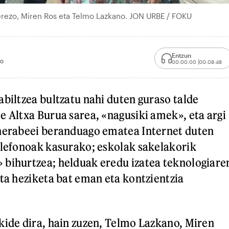
erezo, Miren Ros eta Telmo Lazkano. JON URBE / FOKU
Entzun
00
00:00:00
00:08:48
abiltzea bultzatu nahi duten guraso talde
e Altxa Burua sarea, «nagusiki amek», eta argi
 nerabeei beranduago ematea Internet duten
elefonoak kasurako; eskolak sakelakorik
 bihurtzea; helduak eredu izatea teknologiare
eta heziketa bat eman eta kontzientzia
kide dira, hain zuzen, Telmo Lazkano, Miren