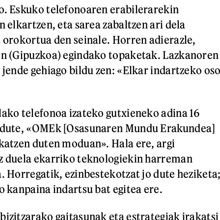
o. Eskuko telefonoaren erabilerarekin
n elkartzen, eta sarea zabaltzen ari dela
a orokortua den seinale. Horren adierazle,
len (Gipuzkoa) egindako topaketak. Lazkanoren
 jende gehiago bildu zen: «Elkar indartzeko os
lako telefonoa izateko gutxieneko adina 16
i dute, «OMEk [Osasunaren Mundu Erakundea]
skatzen duten moduan». Hala ere, argi
z duela ekarriko teknologiekin harreman
. Horregatik, ezinbestekotzat jo dute heziketa
io kanpaina indartsu bat egitea ere.
bizitzarako gaitasunak eta estrategiak irakatsi