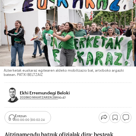
Azterketak euskaraz egitearen aldeko mobilizazio bat, artxiboko argazki
batean. PATXI BELTZAIZ
Ekhi Erremundegi Beloki
2026KO MAIATZAREN 29A
10:47
Entzun
00:00:00
00:02:24
Aitzinamendu batzuk ofizialak dira; besteak