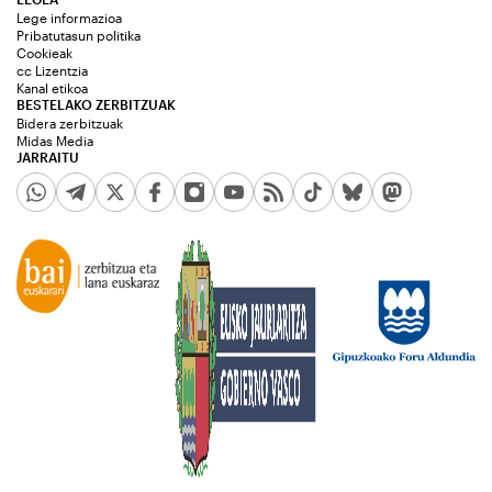
Lege informazioa
Pribatutasun politika
Cookieak
cc Lizentzia
Kanal etikoa
BESTELAKO ZERBITZUAK
Bidera zerbitzuak
Midas Media
JARRAITU