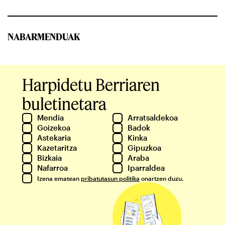
NABARMENDUAK
Harpidetu Berriaren
buletinetara
Mendia
Arratsaldekoa
Goizekoa
Badok
Astekaria
Kinka
Kazetaritza
Gipuzkoa
Bizkaia
Araba
Nafarroa
Iparraldea
Izena ematean
pribatutasun politika
onartzen duzu.