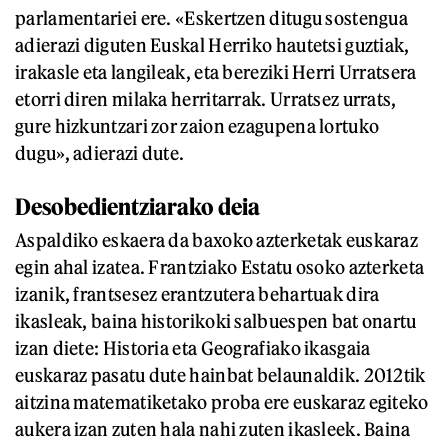
parlamentariei ere. «Eskertzen ditugu sostengua
adierazi diguten Euskal Herriko hautetsi guztiak,
irakasle eta langileak, eta bereziki Herri Urratsera
etorri diren milaka herritarrak. Urratsez urrats,
gure hizkuntzari zor zaion ezagupena lortuko
dugu», adierazi dute.
Desobedientziarako deia
Aspaldiko eskaera da baxoko azterketak euskaraz
egin ahal izatea. Frantziako Estatu osoko azterketa
izanik, frantsesez erantzutera behartuak dira
ikasleak, baina historikoki salbuespen bat onartu
izan diete: Historia eta Geografiako ikasgaia
euskaraz pasatu dute hainbat belaunaldik. 2012tik
aitzina matematiketako proba ere euskaraz egiteko
aukera izan zuten hala nahi zuten ikasleek. Baina