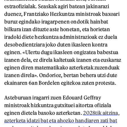
estraofizialak. Seaskak agiri batean jakinarazi
duenez, Frantziako Hezkuntza ministroak baxoari
buruz egindako iragarpenen ondotik hainbat
bilkura izan dituzte aste honetan, eta horietan
iradoki diete hezkuntza administrazioak ez duela
desobedientziara joko duten ikasleen kontra
eginen. «Ulertu dugu ikasleen ongizatea babestua
izanen dela, ez direla kaltetuak izanen eta euskaraz
eginen diren matematikako azterketak zuzenduak
izanen direla». Ondorioz, bertan behera utzi dute
ekainaren 6an Bordelen egitekoa zuten protesta.
Asteburuan iragarri zuen Edouard Geffray
ministroak hizkuntza gutxituei aitortza ofiziala
eginen dietela baxoko azterketan.
2028tik aitzina,
azterketa idatzi bat eta ahozko handiaren zati bat