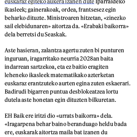
euskaraz egiteko aukera izanen dute
Iparraldeko
ikasleek; gainerakoak, ordea, frantsesez egin
beharko dituzte. Ministroaren hitzetan, «zinezko
sail elebidunaren» aitortza da. «Erabaki baikorra»
dela berretsi du Seaskak.
Aste hasieran, zalantza agertu zuten bi punturen
inguruan, iragarritako neurria 2028an baita
indarrean sartzekoa, eta ez baitio eragiten
leheneko ikasleek matematikako azterketan
euskaraz erantzuteko aurten egina zuten eskaerari.
Badirudi bigarren puntua desblokeatzea lortu
dutela aste honetan egin dituzten bilkuretan.
EH Baik ere iritzi dio «urrats baikorra» dela.
«Iragarpena behar baino beranduago heldu bada
ere, euskarak aitortza maila bat izanen du