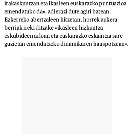
irakaskuntzan eta ikasleen euskarazko puntuazioa
emendatuko da», adierazi dute agiri batean.
Ezkerreko abertzaleen hitzetan, horrek aukera
berriak ireki ditzake «ikasleen hizkuntza
eskubideen arloan eta euskarazko eskaintza sare
guzietan emendatzeko dinamikaren hauspotzean».