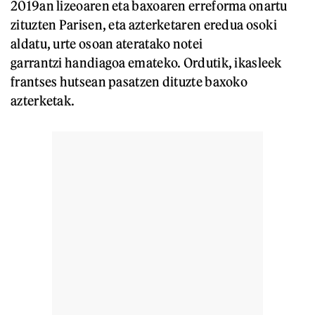
2019an lizeoaren eta baxoaren erreforma onartu
zituzten Parisen, eta azterketaren eredua osoki
aldatu, urte osoan ateratako notei
garrantzi handiagoa emateko. Ordutik, ikasleek
frantses hutsean pasatzen dituzte baxoko
azterketak.