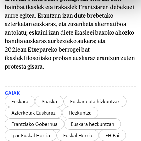
hainbat ikaslek eta irakaslek Frantziaren debekuei
aurre egitea. Erantzun izan dute brebetako
azterketan euskaraz, eta zuzenketa alternatiboa
antolatu; eskaini izan diete ikasleei baxoko ahozko
handia euskaraz aurkezteko aukera; eta
2021ean Etxepareko berrogei bat
ikaslek filosofiako proban euskaraz erantzun zuten
protesta gisara.
GAIAK
Euskara
Seaska
Euskara eta hizkuntzak
Azterketak Euskaraz
Hezkuntza
Frantziako Gobernua
Euskara hezkuntzan
Ipar Euskal Herria
Euskal Herria
EH Bai