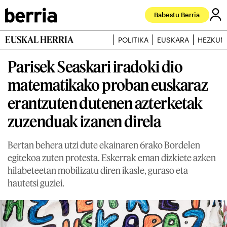
Babestu Berria
EUSKAL HERRIA
POLITIKA
EUSKARA
HEZKUN
Parisek Seaskari iradoki dio
matematikako proban euskaraz
erantzuten dutenen azterketak
zuzenduak izanen direla
Bertan behera utzi dute ekainaren 6rako Bordelen
egitekoa zuten protesta. Eskerrak eman dizkiete azken
hilabeteetan mobilizatu diren ikasle, guraso eta
hautetsi guziei.