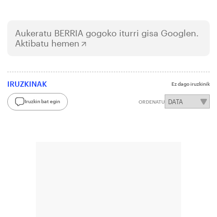
Aukeratu
BERRIA
gogoko iturri gisa Googlen.
Aktibatu hemen
IRUZKINAK
Ez dago iruzkinik
Iruzkin bat egin
ORDENATU