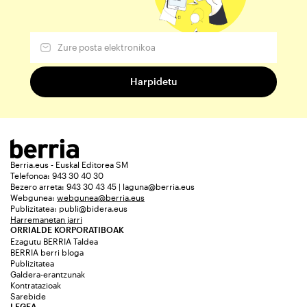
Berria.eus - Euskal Editorea SM
Telefonoa: 943 30 40 30
Bezero arreta: 943 30 43 45 | laguna@berria.eus
Webgunea:
webgunea@berria.eus
Publizitatea:
publi@bidera.eus
Harremanetan jarri
ORRIALDE KORPORATIBOAK
Ezagutu BERRIA Taldea
BERRIA berri bloga
Publizitatea
Galdera-erantzunak
Kontratazioak
Sarebide
LEGEA