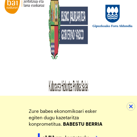
Zure babes ekonomikoari esker
egiten dugu kazetaritza
konprometitua.
BABESTU
BERRIA