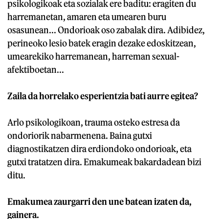
psikologikoak eta sozialak ere baditu: eragiten du
harremanetan, amaren eta umearen buru
osasunean... Ondorioak oso zabalak dira. Adibidez,
perineoko lesio batek eragin dezake edoskitzean,
umearekiko harremanean, harreman sexual-
afektiboetan...
Zaila da horrelako esperientzia bati aurre egitea?
Arlo psikologikoan, trauma osteko estresa da
ondoriorik nabarmenena. Baina gutxi
diagnostikatzen dira erdiondoko ondorioak, eta
gutxi tratatzen dira. Emakumeak bakardadean bizi
ditu.
Emakumea zaurgarri den une batean izaten da,
gainera.