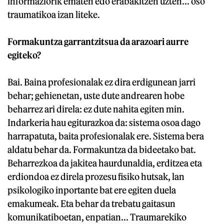
informaziorik ematen edo erabakitzen uzten... oso
traumatikoa izan liteke.
Formakuntza garrantzitsua da arazoari aurre
egiteko?
Bai. Baina profesionalak ez dira erdigunean jarri
behar; gehienetan, uste dute andrearen hobe
beharrez ari direla: ez dute nahita egiten min.
Indarkeria hau egiturazkoa da: sistema osoa dago
harrapatuta, baita profesionalak ere. Sistema bera
aldatu behar da. Formakuntza da bideetako bat.
Beharrezkoa da jakitea haurdunaldia, erditzea eta
erdiondoa ez direla prozesu fisiko hutsak, lan
psikologiko inportante bat ere egiten duela
emakumeak. Eta behar da trebatu gaitasun
komunikatiboetan, enpatian... Traumarekiko