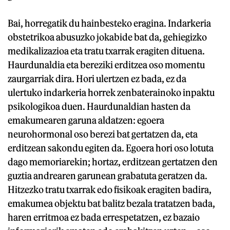
Bai, horregatik du hainbesteko eragina. Indarkeria
obstetrikoa abusuzko jokabide bat da, gehiegizko
medikalizazioa eta tratu txarrak eragiten dituena.
Haurdunaldia eta bereziki erditzea oso momentu
zaurgarriak dira. Hori ulertzen ez bada, ez da
ulertuko indarkeria horrek zenbaterainoko inpaktu
psikologikoa duen. Haurdunaldian hasten da
emakumearen garuna aldatzen: egoera
neurohormonal oso berezi bat gertatzen da, eta
erditzean sakondu egiten da. Egoera hori oso lotuta
dago memoriarekin; hortaz, erditzean gertatzen den
guztia andrearen garunean grabatuta geratzen da.
Hitzezko tratu txarrak edo fisikoak eragiten badira,
emakumea objektu bat balitz bezala tratatzen bada,
haren erritmoa ez bada errespetatzen, ez bazaio