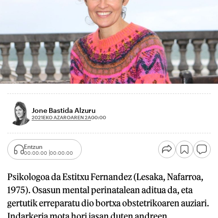
Jone Bastida Alzuru
2021EKO AZAROAREN 2A
00:00
Entzun
00:00:00
00:00:00
Psikologoa da Estitxu Fernandez (Lesaka, Nafarroa,
1975). Osasun mental perinatalean aditua da, eta
gertutik erreparatu dio bortxa obstetrikoaren auziari.
Indarkeria mota hori jasan duten andreen