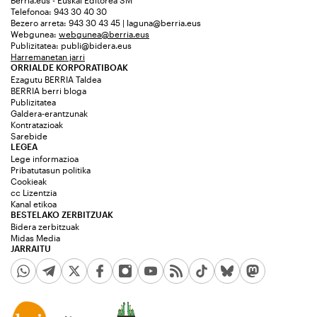
Telefonoa: 943 30 40 30
Bezero arreta: 943 30 43 45 | laguna@berria.eus
Webgunea:
webgunea@berria.eus
Publizitatea:
publi@bidera.eus
Harremanetan jarri
ORRIALDE KORPORATIBOAK
Ezagutu BERRIA Taldea
BERRIA berri bloga
Publizitatea
Galdera-erantzunak
Kontratazioak
Sarebide
LEGEA
Lege informazioa
Pribatutasun politika
Cookieak
cc Lizentzia
Kanal etikoa
BESTELAKO ZERBITZUAK
Bidera zerbitzuak
Midas Media
JARRAITU