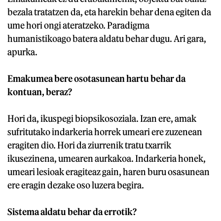
bezala tratatzen da, eta harekin behar dena egiten da
ume hori ongi ateratzeko. Paradigma
humanistikoago batera aldatu behar dugu. Ari gara,
apurka.
Emakumea bere osotasunean hartu behar da
kontuan, beraz?
Hori da, ikuspegi biopsikosoziala. Izan ere, amak
sufritutako indarkeria horrek umeari ere zuzenean
eragiten dio. Hori da ziurrenik tratu txarrik
ikusezinena, umearen aurkakoa. Indarkeria honek,
umeari lesioak eragiteaz gain, haren buru osasunean
ere eragin dezake oso luzera begira.
Sistema aldatu behar da errotik?