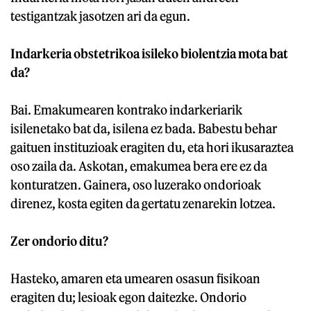
testigantzak jasotzen ari da egun.
Indarkeria obstetrikoa isileko biolentzia mota bat
da?
Bai. Emakumearen kontrako indarkeriarik
isilenetako bat da, isilena ez bada. Babestu behar
gaituen instituzioak eragiten du, eta hori ikusaraztea
oso zaila da. Askotan, emakumea bera ere ez da
konturatzen. Gainera, oso luzerako ondorioak
direnez, kosta egiten da gertatu zenarekin lotzea.
Zer ondorio ditu?
Hasteko, amaren eta umearen osasun fisikoan
eragiten du; lesioak egon daitezke. Ondorio