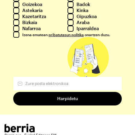
Goizekoa
Badok
Astekaria
Kinka
Kazetaritza
Gipuzkoa
Bizkaia
Araba
Nafarroa
Iparraldea
Izena ematean
pribatutasun politika
onartzen duzu.
Berria.eus - Euskal Editorea SM