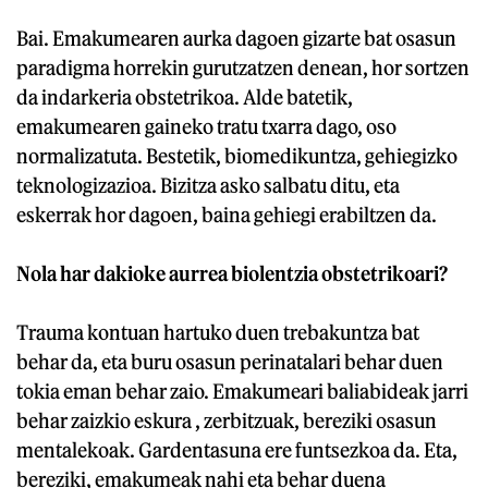
Bai. Emakumearen aurka dagoen gizarte bat osasun
paradigma horrekin gurutzatzen denean, hor sortzen
da indarkeria obstetrikoa. Alde batetik,
emakumearen gaineko tratu txarra dago, oso
normalizatuta. Bestetik, biomedikuntza, gehiegizko
teknologizazioa. Bizitza asko salbatu ditu, eta
eskerrak hor dagoen, baina gehiegi erabiltzen da.
Nola har dakioke aurrea biolentzia obstetrikoari?
Trauma kontuan hartuko duen trebakuntza bat
behar da, eta buru osasun perinatalari behar duen
tokia eman behar zaio. Emakumeari baliabideak jarri
behar zaizkio eskura , zerbitzuak, bereziki osasun
mentalekoak. Gardentasuna ere funtsezkoa da. Eta,
bereziki, emakumeak nahi eta behar duena