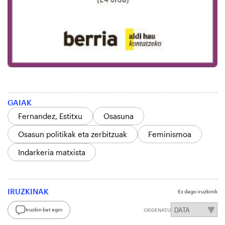
GAIAK
Fernandez, Estitxu
Osasuna
Osasun politikak eta zerbitzuak
Feminismoa
Indarkeria matxista
IRUZKINAK
Ez dago iruzkinik
Iruzkin bat egin
ORDENATU