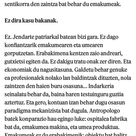
sentikorra den zaintza bat behar du emakumeak.
Ez dira kasu bakanak.
Ez. Jendarte patriarkal batean bizi gara. Ez dago
konfiantzarik emakumearen eta umearen
gorputzetan. Erabakimena kentzen zaio andreari,
gutxietsi egiten da. Ez dakigu tratu onak zer diren. Eta
ekonomiak du nagusitasuna. Galdetu behar genuke
ea profesionalek nolako lan baldintzak dituzten, nola
zaintzen den haien buru osasuna... Indarkeria
seinalatu behar da, baina haren testuinguru guztia
aztertuz. Eta gero, kontuan izan behar dugu osasun
paradigma mekanizista bat dugula. Antropologo
batek konparazio hau egingo luke: ospitalea fabrika
bat da, emakumea makina, eta umea produktua.
Emakumeak ez du erabakimenik; objektu bat balitz