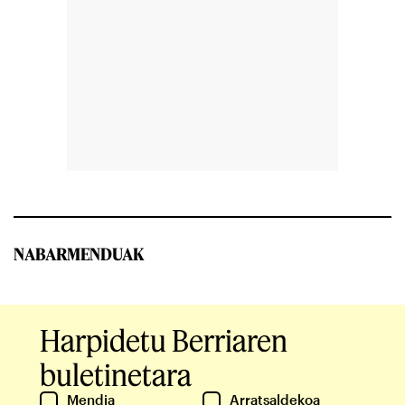
NABARMENDUAK
Harpidetu Berriaren
buletinetara
Mendia
Arratsaldekoa