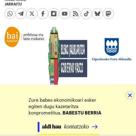
JARRAITU
Zure babes ekonomikoari esker
egiten dugu kazetaritza
konprometitua.
BABESTU BERRIA