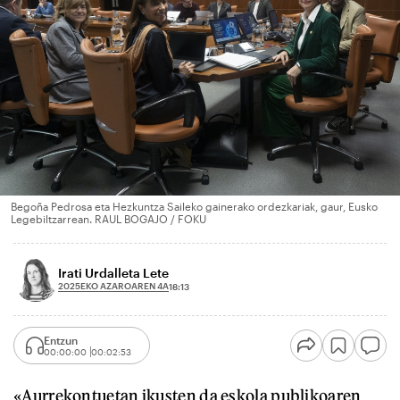
Begoña Pedrosa eta Hezkuntza Saileko gainerako ordezkariak, gaur, Eusko
Legebiltzarrean. RAUL BOGAJO / FOKU
Irati Urdalleta Lete
2025EKO AZAROAREN 4A
18:13
Entzun
00:00:00
00:02:53
«Aurrekontuetan ikusten da eskola publikoaren