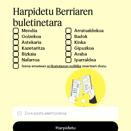
Harpidetu Berriaren
buletinetara
Mendia
Arratsaldekoa
Goizekoa
Badok
Astekaria
Kinka
Kazetaritza
Gipuzkoa
Bizkaia
Araba
Nafarroa
Iparraldea
Izena ematean
pribatutasun politika
onartzen duzu.