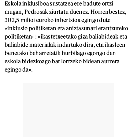
Eskola inklusiboa sustatzea ere badute ortzi
mugan, Pedrosak ziurtatu duenez. Horrenbestez,
302,5 milioi euroko inbertsioa egingo dute
«inklusio politiketan eta aniztasunari erantzuteko
politiketan»: «ikastetxeetako giza baliabideak eta
baliabide materialak indartuko dira, eta ikasleen
benetako beharretatik hurbilago egongo den
eskola bidezkoago bat lortzeko bidean aurrera
egingo da».