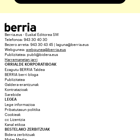
Berria.eus - Euskal Editorea SM
Telefonoa: 943 30 40 30
Bezero arreta: 943 30 43 45 | laguna@berria.eus
Webgunea:
webgunea@berria.eus
Publizitatea:
publi@bidera.eus
Harremanetan jarri
ORRIALDE KORPORATIBOAK
Ezagutu BERRIA Taldea
BERRIA berri bloga
Publizitatea
Galdera-erantzunak
Kontratazioak
Sarebide
LEGEA
Lege informazioa
Pribatutasun politika
Cookieak
cc Lizentzia
Kanal etikoa
BESTELAKO ZERBITZUAK
Bidera zerbitzuak
Midas Media