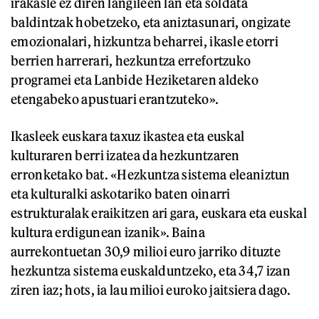
irakasle ez diren langileen lan eta soldata
baldintzak hobetzeko, eta aniztasunari, ongizate
emozionalari, hizkuntza beharrei, ikasle etorri
berrien harrerari, hezkuntza errefortzuko
programei eta Lanbide Heziketaren aldeko
etengabeko apustuari erantzuteko».
Ikasleek euskara taxuz ikastea eta euskal
kulturaren berri izatea da hezkuntzaren
erronketako bat. «Hezkuntza sistema eleaniztun
eta kulturalki askotariko baten oinarri
estrukturalak eraikitzen ari gara, euskara eta euskal
kultura erdigunean izanik». Baina
aurrekontuetan 30,9 milioi euro jarriko dituzte
hezkuntza sistema euskalduntzeko, eta 34,7 izan
ziren iaz; hots, ia lau milioi euroko jaitsiera dago.