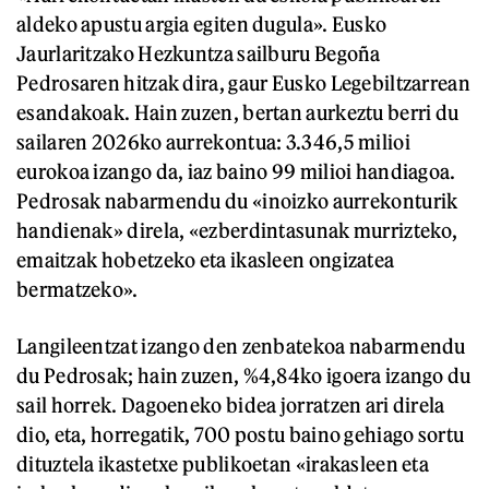
aldeko apustu argia egiten dugula». Eusko
Jaurlaritzako Hezkuntza sailburu Begoña
Pedrosaren hitzak dira, gaur Eusko Legebiltzarrean
esandakoak. Hain zuzen, bertan aurkeztu berri du
sailaren 2026ko aurrekontua: 3.346,5 milioi
eurokoa izango da, iaz baino 99 milioi handiagoa.
Pedrosak nabarmendu du «inoizko aurrekonturik
handienak» direla, «ezberdintasunak murrizteko,
emaitzak hobetzeko eta ikasleen ongizatea
bermatzeko».
Langileentzat izango den zenbatekoa nabarmendu
du Pedrosak; hain zuzen, %4,84ko igoera izango du
sail horrek. Dagoeneko bidea jorratzen ari direla
dio, eta, horregatik, 700 postu baino gehiago sortu
dituztela ikastetxe publikoetan «irakasleen eta