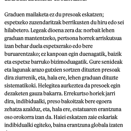
Graduen mailaketa ez du presoak eskatzen;
espetxeko zuzendaritzak berrikusten du hiru edo sei
hilabetero. Legeak dioena zera da: norbait lehen
graduan mantentzeko, pertsona horrek arriskutsua
izan behar duela espetxerako edo bere
buruarentzako; ez kanpoan egin duenagatik, baizik
eta espetxe barruko bizimoduagatik. Gure senideak
eta lagunak arazo gutxien sortzen dituzten presoak
dira ziurrenik, eta, hala ere, lehen graduan dituzte
sistematikoki. Helegitea aurkeztea da presoek egin
dezaketen gauza bakarra. Errekurtso horiek jarri
dira, indibidualki, preso bakoitzak bere egoera
zehatza azalduz, eta, hala ere, estatuaren erantzuna
oso orokorra izan da. Haiei eskatzen zaie eskariak
indibidualki egiteko, baina erantzuna globala izaten