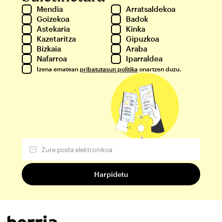
Mendia
Arratsaldekoa
Goizekoa
Badok
Astekaria
Kinka
Kazetaritza
Gipuzkoa
Bizkaia
Araba
Nafarroa
Iparraldea
Izena ematean
pribatutasun politika
onartzen duzu.