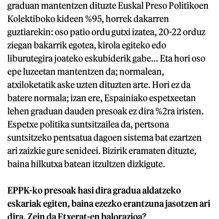
graduan mantentzen dituzte Euskal Preso Politikoen
Kolektiboko kideen %95, horrek dakarren
guztiarekin: oso patio ordu gutxi izatea, 20-22 orduz
ziegan bakarrik egotea, kirola egiteko edo
liburutegira joateko eskubiderik gabe... Eta hori oso
epe luzeetan mantentzen da; normalean,
atxiloketatik aske uzten dituzten arte. Hori ez da
batere normala; izan ere, Espainiako espetxeetan
lehen graduan dauden presoak ez dira %2ra iristen.
Espetxe politika suntsitzailea da, pertsona
suntsitzeko pentsatua dagoen sistema bat ezartzen
ari zaizkie gure senideei. Bizirik eramaten dituzte,
baina hilkutxa batean itzultzen dizkigute.
EPPK-ko presoak hasi dira gradua aldatzeko
eskariak egiten, baina ezezko erantzuna jasotzen ari
dira. Zein da Etxerat-en balorazioa?