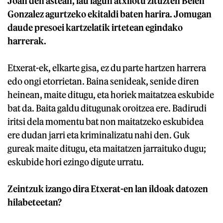
Joan den astean, lau lagun atxilotu zituzten Belen
Gonzalez agurtzeko ekitaldi baten harira. Jomugan
daude presoei kartzelatik irtetean egindako
harrerak.
Etxerat-ek, elkarte gisa, ez du parte hartzen harrera
edo ongi etorrietan. Baina senideak, senide diren
heinean, maite ditugu, eta horiek maitatzea eskubide
bat da. Baita galdu ditugunak oroitzea ere. Badirudi
iritsi dela momentu bat non maitatzeko eskubidea
ere dudan jarri eta kriminalizatu nahi den. Guk
gureak maite ditugu, eta maitatzen jarraituko dugu;
eskubide hori ezingo digute urratu.
Zeintzuk izango dira Etxerat-en lan ildoak datozen
hilabeteetan?