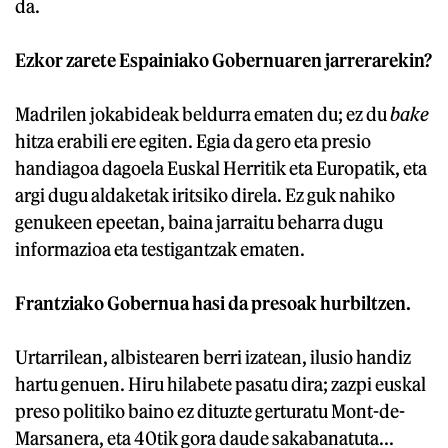
da.
Ezkor zarete Espainiako Gobernuaren jarrerarekin?
Madrilen jokabideak beldurra ematen du; ez du
bake
hitza erabili ere egiten. Egia da gero eta presio
handiagoa dagoela Euskal Herritik eta Europatik, eta
argi dugu aldaketak iritsiko direla. Ez guk nahiko
genukeen epeetan, baina jarraitu beharra dugu
informazioa eta testigantzak ematen.
Frantziako Gobernua hasi da presoak hurbiltzen.
Urtarrilean, albistearen berri izatean, ilusio handiz
hartu genuen. Hiru hilabete pasatu dira; zazpi euskal
preso politiko baino ez dituzte gerturatu Mont-de-
Marsanera, eta 40tik gora daude sakabanatuta...