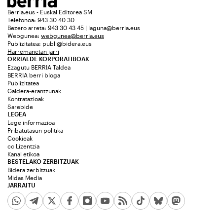
Berria.eus - Euskal Editorea SM
Telefonoa: 943 30 40 30
Bezero arreta: 943 30 43 45 | laguna@berria.eus
Webgunea:
webgunea@berria.eus
Publizitatea:
publi@bidera.eus
Harremanetan jarri
ORRIALDE KORPORATIBOAK
Ezagutu BERRIA Taldea
BERRIA berri bloga
Publizitatea
Galdera-erantzunak
Kontratazioak
Sarebide
LEGEA
Lege informazioa
Pribatutasun politika
Cookieak
cc Lizentzia
Kanal etikoa
BESTELAKO ZERBITZUAK
Bidera zerbitzuak
Midas Media
JARRAITU