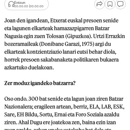
Entzun
00:00:00
00:00:00
Joan den igandean, Etxerat euskal presoen senide
eta lagunen elkarteak hamazazpigarren Batzar
Nagusia egin zuen Tolosan (Gipuzkoa). Urtzi Errazkin
bozeramaileak (Donibane Garazi, 1975) argi du
elkarteak kontzientziazio lanari eutsi behar diola,
horrek presoen sakabanaketa politikaren bukaera
azkartuko duelakoan.
Zer moduz igandeko batzarra?
Oso ondo. 300 bat senide eta lagun joan ziren Batzar
Nazionalera; eragileen artean, berriz, ELA, LAB, ESK,
Sare, EH Bildu, Sortu, Ernai eta Foro Soziala azaldu
ziren. Ahal Dugu ere joatekoa zen, baina ezin izan