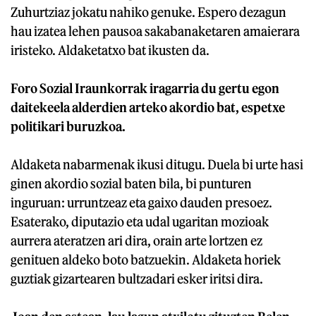
Zuhurtziaz jokatu nahiko genuke. Espero dezagun
hau izatea lehen pausoa sakabanaketaren amaierara
iristeko. Aldaketatxo bat ikusten da.
Foro Sozial Iraunkorrak iragarria du gertu egon
daitekeela alderdien arteko akordio bat, espetxe
politikari buruzkoa.
Aldaketa nabarmenak ikusi ditugu. Duela bi urte hasi
ginen akordio sozial baten bila, bi punturen
inguruan: urruntzeaz eta gaixo dauden presoez.
Esaterako, diputazio eta udal ugaritan mozioak
aurrera ateratzen ari dira, orain arte lortzen ez
genituen aldeko boto batzuekin. Aldaketa horiek
guztiak gizartearen bultzadari esker iritsi dira.