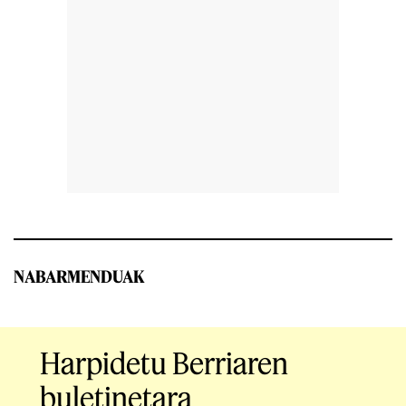
NABARMENDUAK
Harpidetu Berriaren
buletinetara