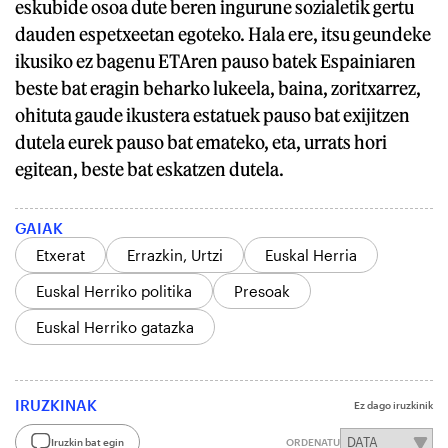
eskubide osoa dute beren ingurune sozialetik gertu
dauden espetxeetan egoteko. Hala ere, itsu geundeke
ikusiko ez bagenu ETAren pauso batek Espainiaren
beste bat eragin beharko lukeela, baina, zoritxarrez,
ohituta gaude ikustera estatuek pauso bat exijitzen
dutela eurek pauso bat emateko, eta, urrats hori
egitean, beste bat eskatzen dutela.
GAIAK
Etxerat
Errazkin, Urtzi
Euskal Herria
Euskal Herriko politika
Presoak
Euskal Herriko gatazka
IRUZKINAK
Ez dago iruzkinik
Iruzkin bat egin
ORDENATU