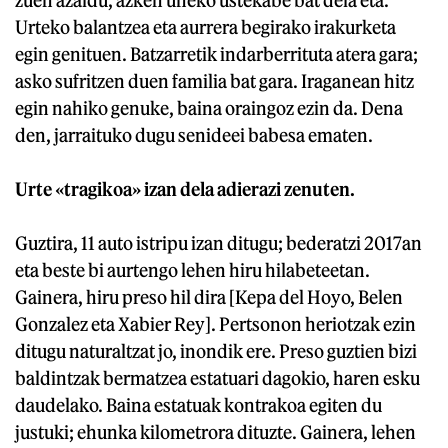
zuen azaldu, azken uneko ustekabe bat dela eta.
Urteko balantzea eta aurrera begirako irakurketa
egin genituen. Batzarretik indarberrituta atera gara;
asko sufritzen duen familia bat gara. Iraganean hitz
egin nahiko genuke, baina oraingoz ezin da. Dena
den, jarraituko dugu senideei babesa ematen.
Urte «tragikoa» izan dela adierazi zenuten.
Guztira, 11 auto istripu izan ditugu; bederatzi 2017an
eta beste bi aurtengo lehen hiru hilabeteetan.
Gainera, hiru preso hil dira [Kepa del Hoyo, Belen
Gonzalez eta Xabier Rey]. Pertsonon heriotzak ezin
ditugu naturaltzat jo, inondik ere. Preso guztien bizi
baldintzak bermatzea estatuari dagokio, haren esku
daudelako. Baina estatuak kontrakoa egiten du
justuki; ehunka kilometrora dituzte. Gainera, lehen