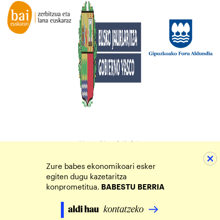
Zure babes ekonomikoari esker
egiten dugu kazetaritza
konprometitua.
BABESTU
BERRIA