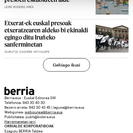
LEIRE RODERO ARES
Etxerat-ek euskal presoak
etxeratzearen aldeko bi ekinaldi
egingo ditu Iruñeko
sanferminetan
GURUTZE IZAGIRRE INTXAUSPE
Gehiago ikusi
Berria.eus - Euskal Editorea SM
Telefonoa: 943 30 40 30
Bezero arreta: 943 30 43 45 | laguna@berria.eus
Webgunea:
webgunea@berria.eus
Publizitatea:
publi@bidera.eus
Harremanetan jarri
ORRIALDE KORPORATIBOAK
Ezagutu BERRIA Taldea