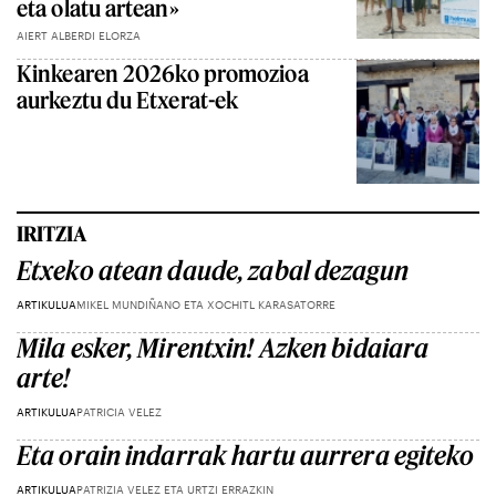
eta olatu artean»
AIERT ALBERDI ELORZA
Kinkearen 2026ko promozioa
aurkeztu du Etxerat-ek
IRITZIA
Etxeko atean daude, zabal dezagun
ARTIKULUA
MIKEL MUNDIÑANO ETA XOCHITL KARASATORRE
Mila esker, Mirentxin! Azken bidaiara
arte!
ARTIKULUA
PATRICIA VELEZ
Eta orain indarrak hartu aurrera egiteko
ARTIKULUA
PATRIZIA VELEZ ETA URTZI ERRAZKIN