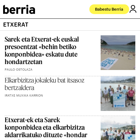
Babestu Berria
ETXERAT
Sarek eta Etxerat-ek euskal
presoentzat «behin betiko
konponbidea» eskatu dute
hondartzetan
PAULO OSTOLAZA
Elkarbizitza jokaleku bat itsasoz
bertzaldera
IRATXE MUXIKA KARRION
Etxerat-ek eta Sarek
konponbidea eta elkarbizitza
aldarrikatuko dituzte «hondar