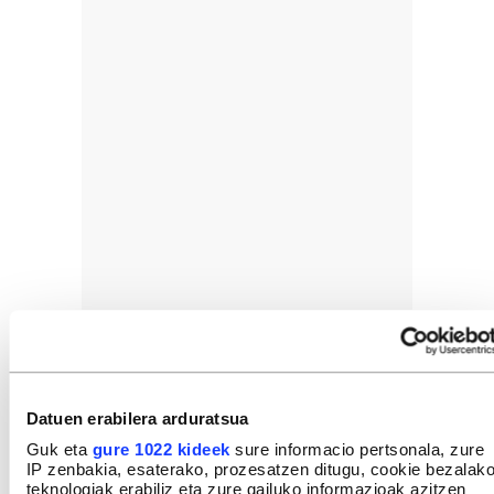
Datuen erabilera arduratsua
Guk eta
gure 1022 kideek
sure informacio pertsonala, zure
IP zenbakia, esaterako, prozesatzen ditugu, cookie bezalak
teknologiak erabiliz eta zure gailuko informazioak azitzen