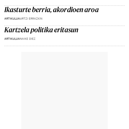
Ikasturte berria, akordioen aroa
ARTIKULUA
URTZI ERRAZKIN
Kartzela politika eritasun
ARTIKULUA
NAIKE DIEZ