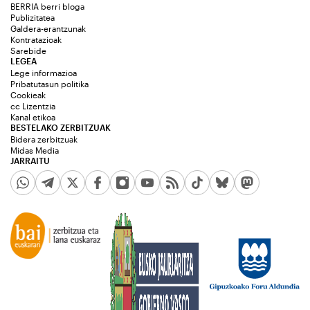
BERRIA berri bloga
Publizitatea
Galdera-erantzunak
Kontratazioak
Sarebide
LEGEA
Lege informazioa
Pribatutasun politika
Cookieak
cc Lizentzia
Kanal etikoa
BESTELAKO ZERBITZUAK
Bidera zerbitzuak
Midas Media
JARRAITU