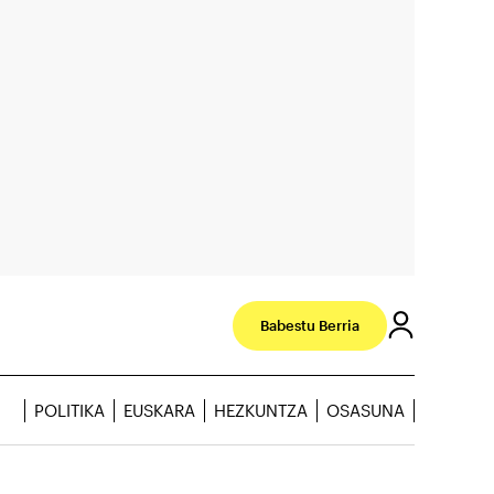
Babestu Berria
POLITIKA
EUSKARA
HEZKUNTZA
OSASUNA