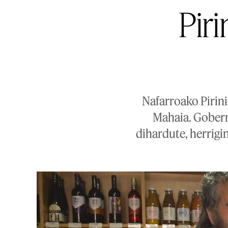
Piri
Nafarroako Pirini
Mahaia. Gobern
dihardute, herrigi