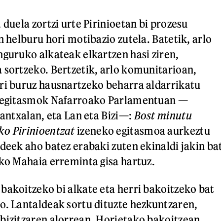
 duela zortzi urte Pirinioetan bi prozesu
n helburu hori motibazio zutela. Batetik, arlo
nguruko alkateak elkartzen hasi ziren,
 sortzeko. Bertzetik, arlo komunitarioan,
ri buruz hausnartzeko beharra aldarrikatu
i egitasmok Nafarroako Parlamentuan —
xantxalan, eta Lan eta Bizi—:
Bost minutu
ko Pirinioentzat
izeneko egitasmoa aurkeztu
ideek aho batez erabaki zuten ekinaldi jakin ba
ako Mahaia erreminta gisa hartuz.
bakoitzeko bi alkate eta herri bakoitzeko bat
o. Lantaldeak sortu dituzte hezkuntzaren,
bizitzaren alorrean. Horietako bakoitzean,