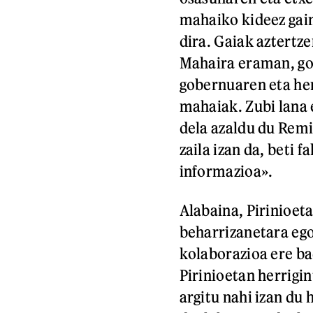
mahaiko kideez gain
dira. Gaiak aztertz
Mahaira eraman, gob
gobernuaren eta her
mahaiak. Zubi lana 
dela azaldu du Rem
zaila izan da, beti f
informazioa».
Alabaina, Pirinioet
beharrizanetara ego
kolaborazioa ere b
Pirinioetan herrigi
argitu nahi izan du 