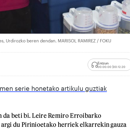
des, Urdirozko beren dendan. MARISOL RAMIREZ / FOKU
Entzun
00:00:00
00:12:20
emen serie honetako artikulu guztiak
n da beti bi. Leire Remiro Erroibarko
 argi du Pirinioetako herriek elkarrekin gauza