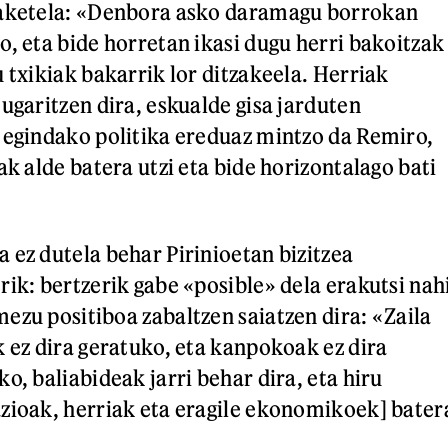
zaketela: «Denbora asko daramagu borrokan
o, eta bide horretan ikasi dugu herri bakoitzak
 txikiak bakarrik lor ditzakeela. Herriak
ugaritzen dira, eskualde gisa jarduten
 egindako politika ereduaz mintzo da Remiro,
ak alde batera utzi eta bide horizontalago bati
 ez dutela behar Pirinioetan bizitzea
rik: bertzerik gabe «posible» dela erakutsi nah
ezu positiboa zabaltzen saiatzen dira: «Zaila
k ez dira geratuko, eta kanpokoak ez dira
o, baliabideak jarri behar dira, eta hiru
zioak, herriak eta eragile ekonomikoek] bater
.