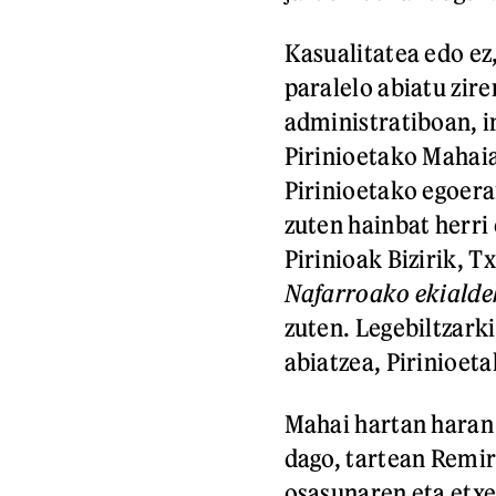
Kasualitatea edo ez,
paralelo abiatu zire
administratiboan, i
Pirinioetako Mahaia
Pirinioetako egoera
zuten hainbat herr
Pirinioak Bizirik, T
Nafarroako ekialde
zuten. Legebiltzark
abiatzea, Pirinioet
Mahai hartan haran 
dago, tartean Remir
osasunaren eta etxe