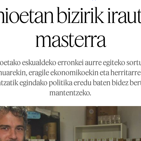
nioetan bizirik ira
masterra
oetako eskualdeko erronkei aurre egiteko sort
uarekin, eragile ekonomikoekin eta herritarre
ntzatik egindako politika eredu baten bidez bert
mantentzeko.