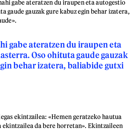
ahi gabe ateratzen du iraupen eta autogestio
ta gaude gauzak gure kabuz egin behar izatera,
aude».
i gabe ateratzen du iraupen eta
asterra. Oso ohituta gaude gauzak
gin behar izatera, baliabide gutxi
legas ekintzailea: «Hemen geratzeko hautua
a ekintzailea da bere horretan». Ekintzaileen