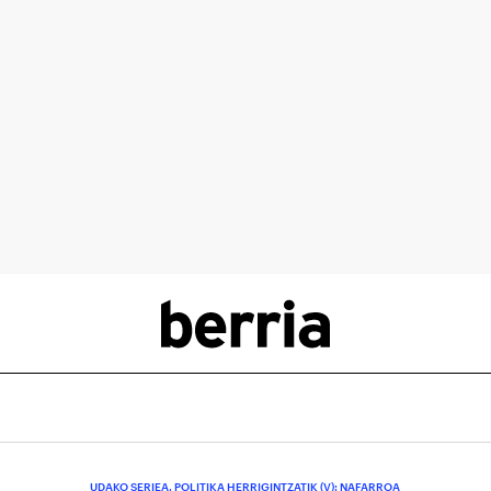
UDAKO SERIEA. POLITIKA HERRIGINTZATIK (V): NAFARROA