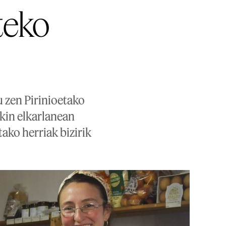
uteko
u zen Pirinioetako
kin elkarlanean
ako herriak bizirik