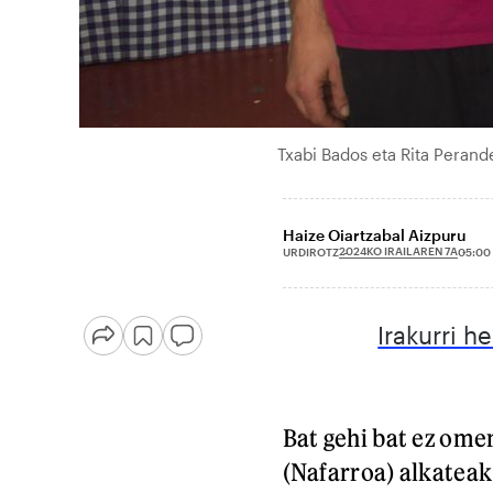
Txabi Bados eta Rita Peran
Haize Oiartzabal Aizpuru
2024KO IRAILAREN 7A
URDIROTZ
05:00
Irakurri h
Bat gehi bat ez ome
(Nafarroa) alkateak