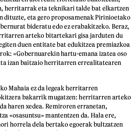
, herritarrak eta teknikari talde bat elkartzen
en dituzte, eta gero proposamenak Pirinioetako
ernurat bideratu edo ez erabakitzeko. Beraz,
ritarren arteko bitartekari gisa jarduten du
egiten duen entitate bat edukitzea premiazkoa
irok: «Gobernuarekin hartu-emana izatea oso
alta izan baitzaio herritarren errealitatearen
ako Mahaia ez da legeak herritarren
kitzera bakarrik mugatzen: herritarren artek
ada haren xedea. Remiroren erranetan,
ntza «osasuntsu» mantentzen da. Hala ere,
hori horrela dela bertako egoerak bultzatzen