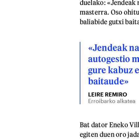
duelako: «Jendeak n
masterra. Oso ohitu
baliabide gutxi bait
«Jendeak nah
autogestio m
gure kabuz e
baitaude»
LEIRE REMIRO
Erroibarko alkatea
Bat dator Eneko Vil
egiten duen oro jad