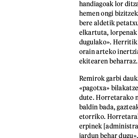
handiagoak lor dit
hemen ongi bizitzek
bere aldetik petatxu
elkartuta, lorpenak 
dugulako». Herritik
orain arteko inertzi
ekitearen beharraz.
Remirok garbi dauka
«pagotxa» bilakatze
dute. Horretarako m
baldin bada, gaztea
etorriko. Horretarak
erpinek [administra
jardun behar dugu»