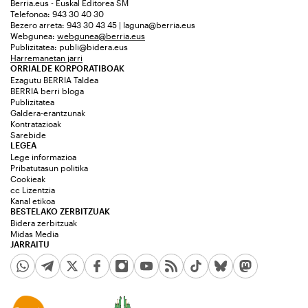
Berria.eus - Euskal Editorea SM
Telefonoa: 943 30 40 30
Bezero arreta: 943 30 43 45 | laguna@berria.eus
Webgunea:
webgunea@berria.eus
Publizitatea:
publi@bidera.eus
Harremanetan jarri
ORRIALDE KORPORATIBOAK
Ezagutu BERRIA Taldea
BERRIA berri bloga
Publizitatea
Galdera-erantzunak
Kontratazioak
Sarebide
LEGEA
Lege informazioa
Pribatutasun politika
Cookieak
cc Lizentzia
Kanal etikoa
BESTELAKO ZERBITZUAK
Bidera zerbitzuak
Midas Media
JARRAITU