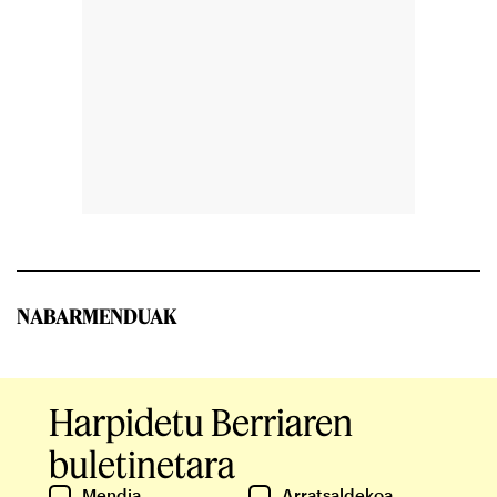
NABARMENDUAK
Harpidetu Berriaren
buletinetara
Mendia
Arratsaldekoa