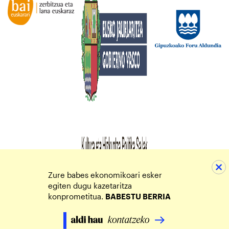
Zure babes ekonomikoari esker
egiten dugu kazetaritza
konprometitua.
BABESTU BERRIA