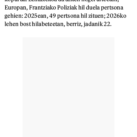
Europan, Frantziako Poliziak hil duela pertsona
gehien: 2025ean, 49 pertsona hil zituen; 2026ko
lehen bost hilabeteetan, berriz, jadanik 22.