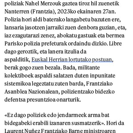
poliziak Nahel Merzouk gaztea tiroz hil zuenetik
Nanterren (Frantzia), 2023ko ekainaren 27an.
Polizia hori aldi baterako langabetu bazuten ere,
lansaria jasotzen jarraiki zuen denbora guzian, eta,
iaz ezagutarazi zenez, abokatu gastuak eta bermea
Parisko polizia prefeturak ordaindu dizkio. Libre
dago geroztik, eta lanera itzulia da
aspalditik,
Euskal Herrian lortutako postuan
,
berak gogo zuen bezala. Bada, militante
kolektiboek aspaldi salatzen duten inpunitate
sistemikoa legeztatu zuten barda, Frantziako
Asanblea Nazionalean, polizientzako bidezko
defentsa presuntzioa onarturik.
«Ez dago poliziek edo jendarmeek arma bat
bidegabeki erabili izanaren susmatzerik». Hori da
Laurent Nuñez Frantziako Barne ministroaren