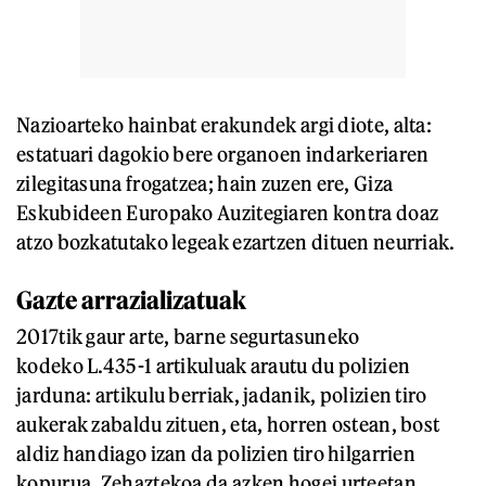
Nazioarteko hainbat erakundek argi diote, alta:
estatuari dagokio bere organoen indarkeriaren
zilegitasuna frogatzea; hain zuzen ere, Giza
Eskubideen Europako Auzitegiaren kontra doaz
atzo bozkatutako legeak ezartzen dituen neurriak.
Gazte arrazializatuak
2017tik gaur arte, barne segurtasuneko
kodeko L.435-1 artikuluak arautu du polizien
jarduna: artikulu berriak, jadanik, polizien tiro
aukerak zabaldu zituen, eta, horren ostean, bost
aldiz handiago izan da polizien tiro hilgarrien
kopurua. Zehaztekoa da azken hogei urteetan,