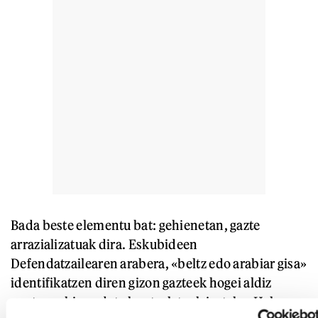
Bada beste elementu bat: gehienetan, gazte
arrazializatuak dira. Eskubideen
Defendatzailearen arabera, «beltz edo arabiar gisa»
identifikatzen diren gizon gazteek hogei aldiz
xantza gehiago dute kontrolatuak izateko. Hala,