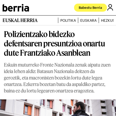
Babestu Berria
EUSKAL HERRIA
POLITIKA
EUSKARA
HEZKUN
Polizientzako bidezko
defentsaren presuntzioa onartu
dute Frantziako Asanblean
Eskuin muturreko Fronte Nazionala zenak aipatu zuen
ideia lehen aldiz: Batasun Nazionala deitzen da
geroztik, eta macronisten bozekin lortu dute legea
onartzea. Ezkerra bozetan batu da aspaldiko partez,
baina ez du lortu legearen onartzea eragoztea.