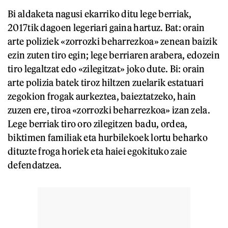
Bi aldaketa nagusi ekarriko ditu lege berriak,
2017tik dagoen legeriari gaina hartuz. Bat: orain
arte poliziek «zorrozki beharrezkoa» zenean baizik
ezin zuten tiro egin; lege berriaren arabera, edozein
tiro legaltzat edo «zilegitzat» joko dute. Bi: orain
arte polizia batek tiroz hiltzen zuelarik estatuari
zegokion frogak aurkeztea, baieztatzeko, hain
zuzen ere, tiroa «zorrozki beharrezkoa» izan zela.
Lege berriak tiro oro zilegitzen badu, ordea,
biktimen familiak eta hurbilekoek lortu beharko
dituzte froga horiek eta haiei egokituko zaie
defendatzea.