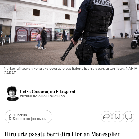
Narkotrafikoaren kontrako operazio bat Baiona iparraldean, urtarrilean. NAHIA
GARAT
Leire Casamajou Elkegarai
2026KO UZTAILAREN 8A
14:00
Entzun
00:00:00
00:05:56
Hiru urte pasatu berri dira Florian Menesplier