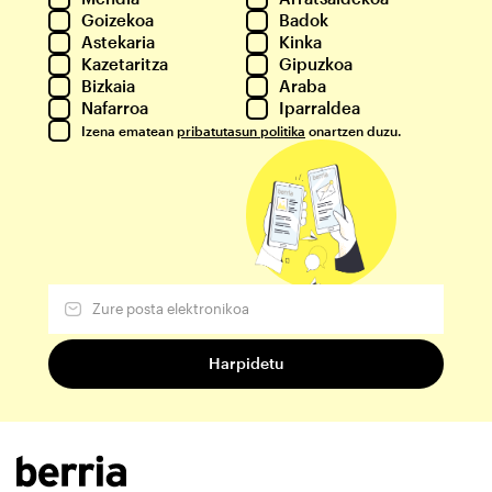
Goizekoa
Badok
Astekaria
Kinka
Kazetaritza
Gipuzkoa
Bizkaia
Araba
Nafarroa
Iparraldea
Izena ematean
pribatutasun politika
onartzen duzu.