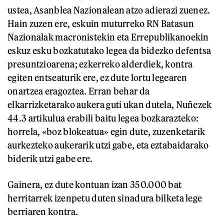
ustea, Asanblea Nazionalean atzo adierazi zuenez.
Hain zuzen ere, eskuin muturreko RN Batasun
Nazionalak macronistekin eta Errepublikanoekin
eskuz esku bozkatutako legea da bidezko defentsa
presuntzioarena; ezkerreko alderdiek, kontra
egiten entseaturik ere, ez dute lortu legearen
onartzea eragoztea. Erran behar da
elkarrizketarako aukera guti ukan dutela, Nuñezek
44.3 artikulua erabili baitu legea bozkarazteko:
horrela, «boz blokeatua» egin dute, zuzenketarik
aurkezteko aukerarik utzi gabe, eta eztabaidarako
biderik utzi gabe ere.
Gainera, ez dute kontuan izan 350.000 bat
herritarrek izenpetu duten sinadura bilketa lege
berriaren kontra.