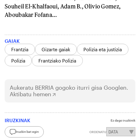
Souheil El-Khalfaoui, Adam B., Olivio Gomez,
Aboubakar Fofana...
GAIAK
Frantzia
Gizarte gaiak
Polizia eta justizia
Polizia
Frantziako Polizia
Aukeratu
BERRIA
gogoko iturri gisa Googlen.
Aktibatu hemen
IRUZKINAK
Ez dago iruzkinik
Iruzkin bat egin
ORDENATU