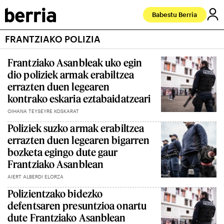
Babestu Berria
FRANTZIAKO POLIZIA
Frantziako Asanbleak uko egin
dio poliziek armak erabiltzea
errazten duen legearen
kontrako eskaria eztabaidatzeari
OIHANA TEYSEYRE KOSKARAT
Poliziek suzko armak erabiltzea
errazten duen legearen bigarren
bozketa egingo dute gaur
Frantziako Asanblean
AIERT ALBERDI ELORZA
Polizientzako bidezko
defentsaren presuntzioa onartu
dute Frantziako Asanblean