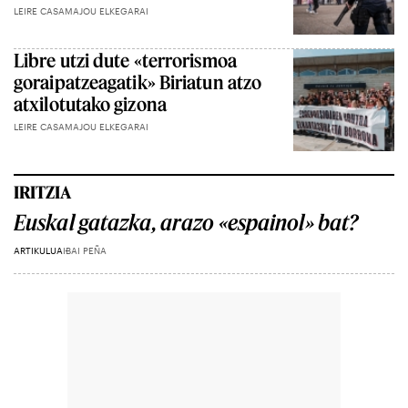
LEIRE CASAMAJOU ELKEGARAI
Libre utzi dute «terrorismoa
goraipatzeagatik» Biriatun atzo
atxilotutako gizona
LEIRE CASAMAJOU ELKEGARAI
IRITZIA
Euskal gatazka, arazo «espainol» bat?
ARTIKULUA
IBAI PEÑA