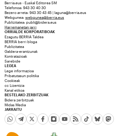
Berria.eus - Euskal Editorea SM
Telefonoa: 943 30 40 30
Bezero arreta: 943 30 43 45 | laguna@berria.eus
Webgunea:
webgunea@berria.eus
Publizitatea:
publi@bidera.eus
Harremanetan jarri
ORRIALDE KORPORATIBOAK
Ezagutu BERRIA Taldea
BERRIA berri bloga
Publizitatea
Galdera-erantzunak
Kontratazioak
Sarebide
LEGEA
Lege informazioa
Pribatutasun politika
Cookieak
cc Lizentzia
Kanal etikoa
BESTELAKO ZERBITZUAK
Bidera zerbitzuak
Midas Media
JARRAITU