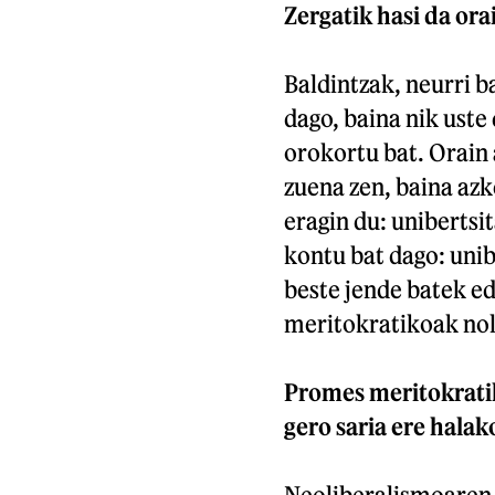
Zergatik hasi da ora
Baldintzak, neurri b
dago, baina nik uste
orokortu bat. Orain
zuena zen, baina azk
eragin du: unibertsi
kontu bat dago: unib
beste jende batek e
meritokratikoak nola
Promes meritokratik
gero saria ere halak
Neoliberalismoaren