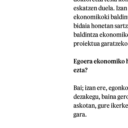
eskatzen duela. Izan
ekonomikoki baldint
bidaia honetan sart
baldintza ekonomikoa
proiektua garatzeko 
Egoera ekonomiko ho
ezta?
Bai; izan ere, egonk
dezakegu, baina gero
askotan, gure ikerk
gara.