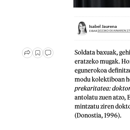
Isabel Jaurena
2023KO EKAINAREN 27
EIBAR
Soldata baxuak, gehi
eratzeko mugak. Hor
egunerokoa definitz
modu kolektiboan h
prekaritatea: dokto
antolatu zuen atzo,
mintzatu ziren dokt
(Donostia, 1996).