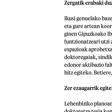
Zergatik erabaki d
Ikusi genuelako baz
eta gure artean koor
ginen Gipuzkoako Ib
funtzionatzeari utzi
espazioak aprobetxa
doktoregaiak, sindik
edonor aktibazio fal
hitz egiteko. Betier
Zer ezaugarrik egit
Lehenbiziko planoan 
doktoretza tesia kon