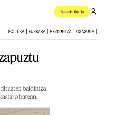
Babestu Berria
POLITIKA
EUSKARA
HEZKUNTZA
OSASUNA
 zapuztu
dituzten baldintza
kastaro batean.