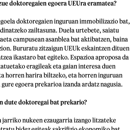
uzue doktoregaien egoera UEUra eramatea?
egoela doktoregaien inguruan immobilizazio bat,
dinatzeko zailtasuna. Duela urtebete, saiatu
aeta campusean asanblea bat aktibatzen, baina
 zion. Bururatu zitzaigun UEUk eskaintzen dituen
tzea ikastaro bat egiteko. Espazioa aproposa da
atuetako eragileak eta gaian interesa duen
ta horren harira biltzeko, eta horren inguruan
e, gure egoera prekarioa izanda ardatz nagusia.
en dute doktoregai bat prekario?
jarriko nukeen ezaugarria izango litzateke
tratu bidez egiteak sakrifizio ekonomiko bat