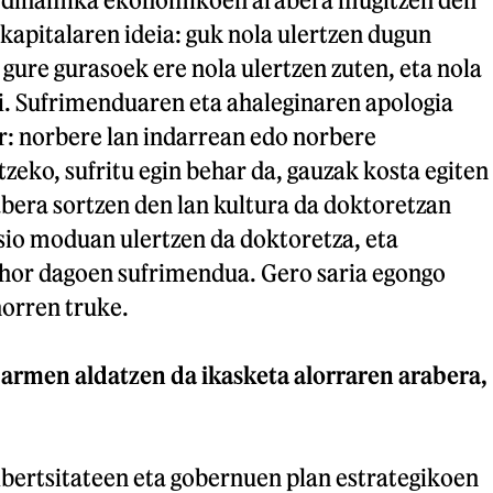
 kapitalaren ideia: guk nola ulertzen dugun
gure gurasoek ere nola ulertzen zuten, eta nola
ri. Sufrimenduaren eta ahaleginaren apologia
r: norbere lan indarrean edo norbere
tzeko, sufritu egin behar da, gauzak kosta egiten
bera sortzen den lan kultura da doktoretzan
sio moduan ulertzen da doktoretza, eta
a hor dagoen sufrimendua. Gero saria egongo
orren truke.
abarmen aldatzen da ikasketa alorraren arabera,
ibertsitateen eta gobernuen plan estrategikoen