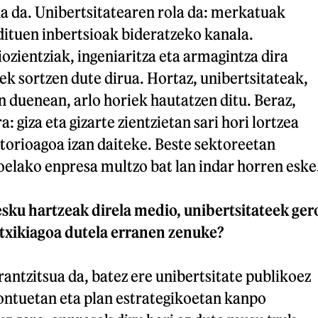
a da. Unibertsitatearen rola da: merkatuak
dituen inbertsioak bideratzeko kanala.
iozientziak, ingeniaritza eta armagintza dira
ek sortzen dute dirua. Hortaz, unibertsitateak,
n duenean, arlo horiek hautatzen ditu. Beraz,
a: giza eta gizarte zientzietan sari hori lortzea
atorioagoa izan daiteke. Beste sektoreetan
oelako enpresa multzo bat lan indar horren eske
sku hartzeak direla medio, unibertsitateek ger
txikiagoa dutela erranen zenuke?
rantzitsua da, batez ere unibertsitate publikoez
kontuetan eta plan estrategikoetan kanpo