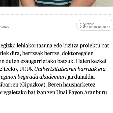
Entzun
A
00:00
00:00:00
00:00:00
egizko lehiakortasuna edo bizitza proiektu bat
iek dira, bertzeak bertze, doktoregaien
en duten ezaugarrietako batzuk. Haien kezkei
eltzeko, UEUk
Unibertsitatearen barruak eta
regaion begirada akademiari
jardunaldia
 Eibarren (Gipuzkoa). Beren hausnarketez
oregaietako bat izan zen Unai Bayon Aranburu