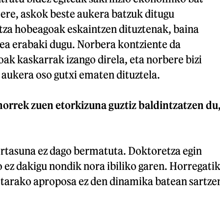
 ere, askok beste aukera batzuk ditugu
za hobeagoak eskaintzen dituztenak, baina
zea erabaki dugu. Norbera kontziente da
k kaskarrak izango direla, eta norbere bizi
aukera oso gutxi ematen dituztela.
rrek zuen etorkizuna guztiz baldintzatzen du
ortasuna ez dago bermatuta. Doktoretza egin
 ez dakigu nondik nora ibiliko garen. Horregatik
etarako aproposa ez den dinamika batean sartze