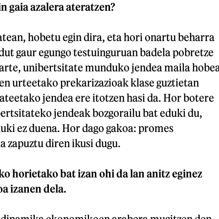
in gaia azalera ateratzen?
atean, hobetu egin dira, eta hori onartu beharra
 dut gaur egungo testuinguruan badela pobretze
 arte, unibertsitate munduko jendea maila hobe
en urteetako prekarizazioak klase guztietan
tateetako jendea ere itotzen hasi da. Hor botere
ertsitateko jendeak bozgorailu bat eduki du,
duki ez duena. Hor dago gakoa: promes
 zapuztu diren ikusi dugu.
o horietako bat izan ohi da lan anitz eginez
oa izanen dela.
 dinamika ekonomikoen arabera mugitzen den