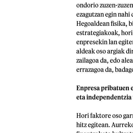
ondorio zuzen-zuzen
ezagutzan egin nahi 
Hegoaldean fisika, b
estrategiakoak, hori
enpresekin lan egite
aldeak oso argiak dir
zailagoa da, edo ale
errazagoa da, badag
Enpresa pribatuen e
eta independentzia 
Hori faktore oso gar
hitz egitean. Aurre