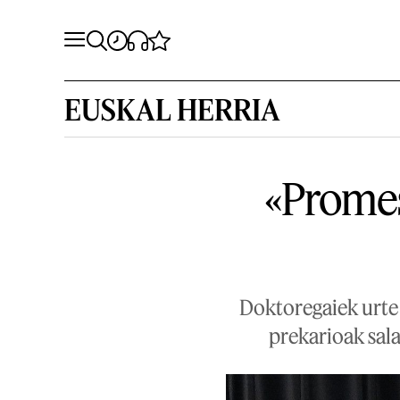
EUSKAL HERRIA
«Promes
Doktoregaiek urte
prekarioak sal