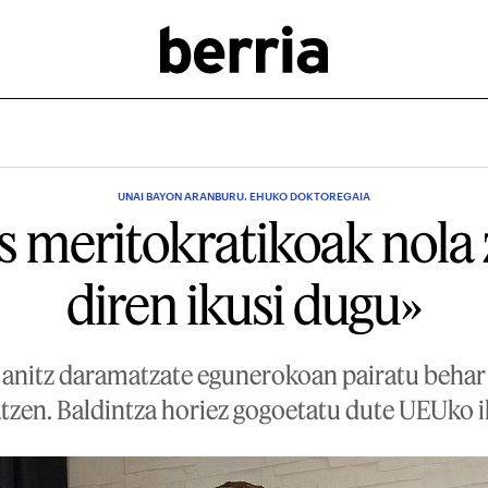
UNAI BAYON ARANBURU. EHUKO DOKTOREGAIA
 meritokratikoak nola
diren ikusi dugu»
 anitz daramatzate egunerokoan pairatu behar 
atzen. Baldintza horiez gogoetatu dute UEUko i