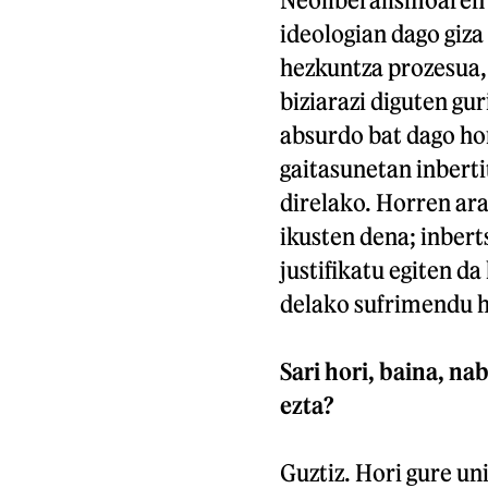
ideologian dago giza
hezkuntza prozesua, 
biziarazi diguten gu
absurdo bat dago ho
gaitasunetan inberti
direlako. Horren ara
ikusten dena; inbert
justifikatu egiten d
delako sufrimendu h
Sari hori, baina, n
ezta?
Guztiz. Hori gure un