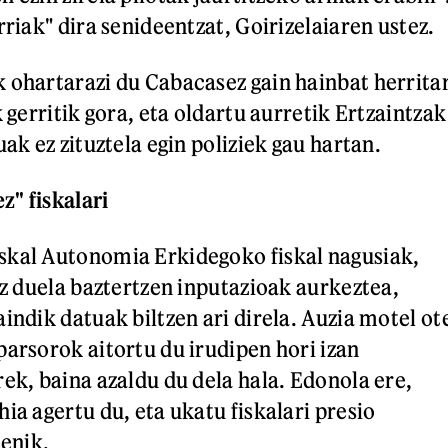
rriak" dira senideentzat, Goirizelaiaren ustez.
 ohartarazi du Cabacasez gain hainbat herrita
k gerritik gora, eta oldartu aurretik Ertzaintzak
uak ez zituztela egin poliziek gau hartan.
z" fiskalari
skal Autonomia Erkidegoko fiskal nagusiak,
ez duela baztertzen inputazioak aurkeztea,
indik datuak biltzen ari direla. Auzia motel ot
parsorok aitortu du irudipen hori izan
rek, baina azaldu du dela hala. Edonola ere,
ia agertu du, eta ukatu fiskalari presio
tenik.