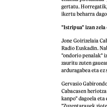
gertatu. Horregatik
ikertu beharra dago
"Istripua" izan zela
Jone Goirizelaia C
Radio Euskadin. Na
"ondorio penalak" i
zauritu zuten gauean
arduragabea eta ez 
Gervasio Gabirondo
Cabacasen heriotza 
kanpo" dagoela eta 
"Zuzentarauek zioten