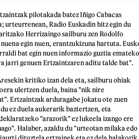
tzaintzak pilotakada batez Iñigo Cabacas
a; urteurrenean, Radio Euskadin hitz egin du
ritzako Herrizaingo sailburu zen Rodolfo
 nuena egin nuen, erantzukizuna hartuta. Eusk
rraldi bat egin nuen informazio guztia emateko
a jarri genuen Ertzaintzaren aditu talde bat".
esekin kritiko izan dela eta, sailburu ohiak
oera ulertzen duela, baina "nik nire
t". Ertzaintzak arduragabe jokatu ote zuen
 du ez duela aukerarik baztertzen, eta
deklaratzeko "arazorik" ez lukeela izango ere
 nago". Halaber, azaldu du "urteotan milaka edo
aurti dituztela ertzainek eta ez dela halakorik