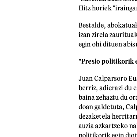
Hitz horiek "irainga
Bestalde, abokatuak
izan zirela zauritua
egin ohi dituen abis
"Presio politikorik e
Juan Calparsoro Eu
berriz, adierazi du 
baina zehaztu du ora
doan galdetuta, Cal
dezaketela herritar
auzia azkartzeko nah
politikorik egin dio