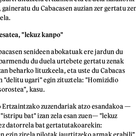
, gaineratu du Cabacasen auzian zer gertatu ze
ela.
 esatea, "lekuz kanpo"
abacasen senideen abokatuak ere jardun du
barmendu du duela urtebete gertatu zenak
zan beharko lituzkeela, eta uste du Cabacas
 "delitu ugari" egin zituztela: "Homizidio
sorostea", kasu.
 Ertzaintzako zuzendariak atzo esandakoa —
"istripu bat" izan zela esan zuen— "lekuz
ez datorrela bat gertatutakoarekin:
 ezin zirela pilotak jaurtitzeko armak erabili"