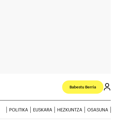
Babestu Berria
POLITIKA
EUSKARA
HEZKUNTZA
OSASUNA