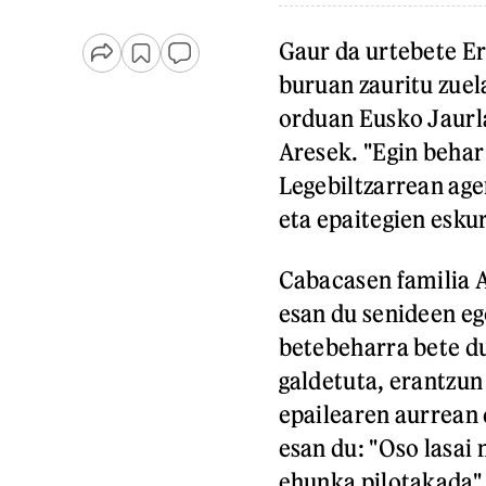
Gaur da urtebete Er
buruan zauritu zuel
orduan Eusko Jaurla
Aresek. "Egin behar
Legebiltzarrean age
eta epaitegien eskur
Cabacasen familia Ar
esan du senideen eg
betebeharra bete du
galdetuta, erantzun
epailearen aurrean 
esan du: "Oso lasai
ehunka pilotakada" j