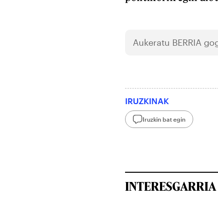
Aukeratu
BERRIA
gog
IRUZKINAK
Iruzkin bat egin
INTERESGARRIA 