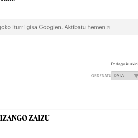
oko iturri gisa Googlen.
Aktibatu hemen
Ez dago iruzkin
ORDENATU
IZANGO ZAIZU