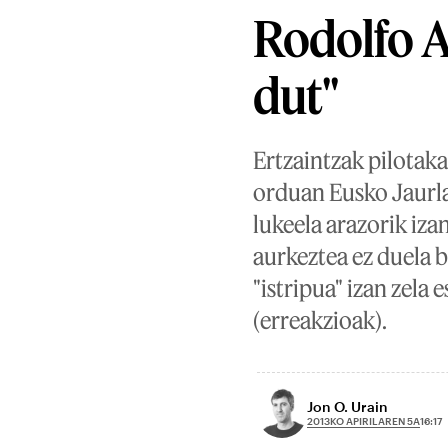
Rodolfo A
dut"
Ertzaintzak pilotaka
orduan Eusko Jaurla
lukeela arazorik iza
aurkeztea ez duela 
"istripua" izan zela
(erreakzioak).
Jon O. Urain
2013KO APIRILAREN 5A
16:17