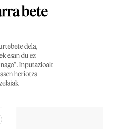
arra bete
urtebete dela,
ek esan du ez
i nago". Inputazioak
casen heriotza
zelaiak