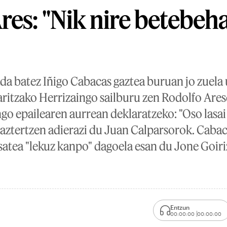
res: "Nik nire betebeh
da batez Iñigo Cabacas gaztea buruan jo zuela 
ritzako Herrizaingo sailburu zen Rodolfo Ares
ngo epailearen aurrean deklaratzeko: "Oso lasa
baztertzen adierazi du Juan Calparsorok. Caba
 esatea "lekuz kanpo" dagoela esan du Jone Goiri
Entzun
00:00:00
00:00:00