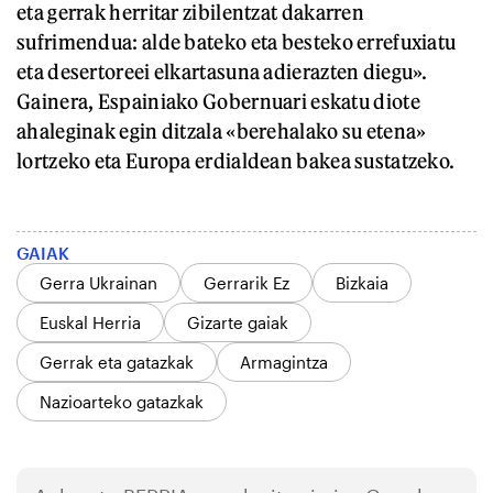
eta gerrak herritar zibilentzat dakarren
sufrimendua: alde bateko eta besteko errefuxiatu
eta desertoreei elkartasuna adierazten diegu».
Gainera, Espainiako Gobernuari eskatu diote
ahaleginak egin ditzala «berehalako su etena»
lortzeko eta Europa erdialdean bakea sustatzeko.
GAIAK
Gerra Ukrainan
Gerrarik Ez
Bizkaia
Euskal Herria
Gizarte gaiak
Gerrak eta gatazkak
Armagintza
Nazioarteko gatazkak