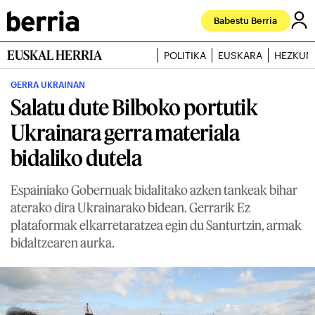
Babestu Berria
EUSKAL HERRIA
POLITIKA
EUSKARA
HEZKUN
GERRA UKRAINAN
Salatu dute Bilboko portutik
Ukrainara gerra materiala
bidaliko dutela
Espainiako Gobernuak bidalitako azken tankeak bihar
aterako dira Ukrainarako bidean. Gerrarik Ez
plataformak elkarretaratzea egin du Santurtzin, armak
bidaltzearen aurka.