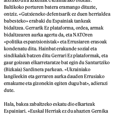
aterako dira azkenak Ukrainarako bidean.
Baltikoko porturen batera eramango dituzte,
ontziz. «Gutxieneko defentsarik ez duen herrialdea
babesteko» erabaki du Espainiak tankeak
bidaltzea. Gerrarik Ez plataforma, ordea, armak
bidaltzearen aurka agertu da, eta NATOren
«politika espantsionistak» eta Errusiaren erasoak
kondenatu ditu. Hainbat erakunde sozial eta
sindikalak batzen ditu Gerrari Ez plataformak, eta
gaur goizean elkarretaratze bat egin du Santurtziko
(Bizkaia) Sardinera parkean. «Ukrainiako
langileekin eta gerraren aurka dauden Errusiako
emakume eta gizonekin egiten dugu bat», adierazi
dute.
Hala, bakea zabaltzeko eskatu dio elkarteak
Espainiari. «Euskal Herriak ez du ahazten Gernika