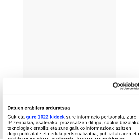
Datuen erabilera arduratsua
Guk eta
gure 1022 kideek
sure informacio pertsonala, zure
IP zenbakia, esaterako, prozesatzen ditugu, cookie bezalak
teknologiak erabiliz eta zure gailuko informazioak azitzen
dugu publizitate eta eduki pertsonalizatua, publizitatearen eta
GEHIEN IRAKURRIAK