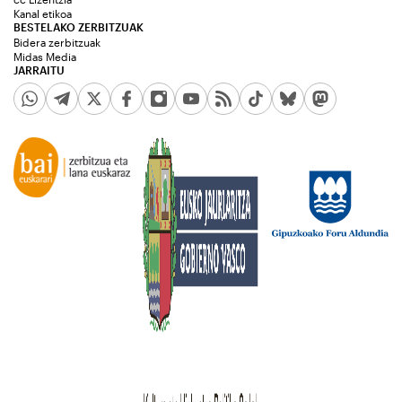
Kanal etikoa
BESTELAKO ZERBITZUAK
Bidera zerbitzuak
Midas Media
JARRAITU