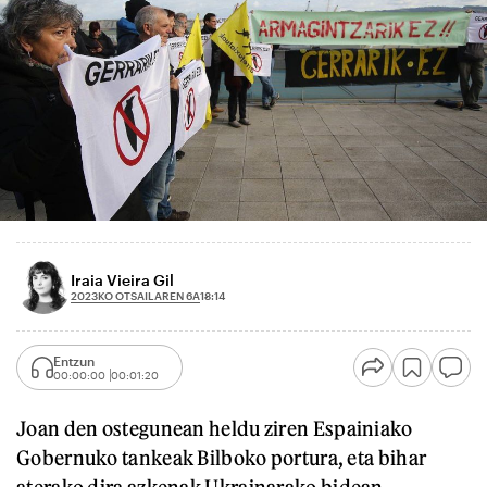
Iraia Vieira Gil
2023KO OTSAILAREN 6A
18:14
Entzun
00:00:00
00:01:20
Joan den ostegunean heldu ziren Espainiako
Gobernuko tankeak Bilboko portura, eta bihar