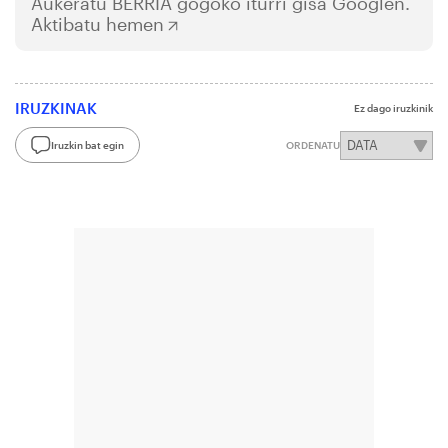
Aukeratu
BERRIA
gogoko iturri gisa Googlen.
Aktibatu hemen
IRUZKINAK
Ez dago iruzkinik
Iruzkin bat egin
ORDENATU