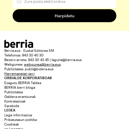
Berria.eus - Euskal Editorea SM
Telefonoa: 943 30 40 30
Bezero arreta: 943 30 43 45 | laguna@berria.eus
Webgunea:
webgunea@berria.eus
Publizitatea:
publi@bidera.eus
Harremanetan jarri
ORRIALDE KORPORATIBOAK
Ezagutu BERRIA Taldea
BERRIA berri bloga
Publizitatea
Galdera-erantzunak
Kontratazioak
Sarebide
LEGEA
Lege informazioa
Pribatutasun politika
Cookieak
cc Lizentzia