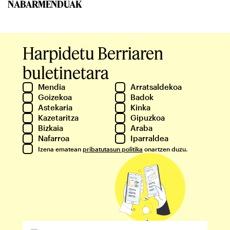
NABARMENDUAK
Harpidetu Berriaren
buletinetara
Mendia
Arratsaldekoa
Goizekoa
Badok
Astekaria
Kinka
Kazetaritza
Gipuzkoa
Bizkaia
Araba
Nafarroa
Iparraldea
Izena ematean
pribatutasun politika
onartzen duzu.