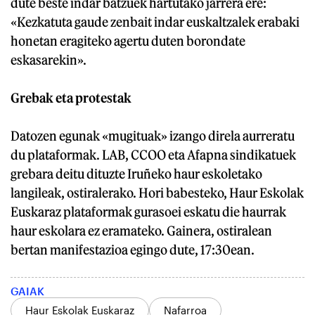
dute beste indar batzuek hartutako jarrera ere:
«Kezkatuta gaude zenbait indar euskaltzalek erabaki
honetan eragiteko agertu duten borondate
eskasarekin».
Grebak eta protestak
Datozen egunak «mugituak» izango direla aurreratu
du plataformak. LAB, CCOO eta Afapna sindikatuek
grebara deitu dituzte Iruñeko haur eskoletako
langileak, ostiralerako. Hori babesteko, Haur Eskolak
Euskaraz plataformak gurasoei eskatu die haurrak
haur eskolara ez eramateko. Gainera, ostiralean
bertan manifestazioa egingo dute, 17:30ean.
GAIAK
Haur Eskolak Euskaraz
Nafarroa