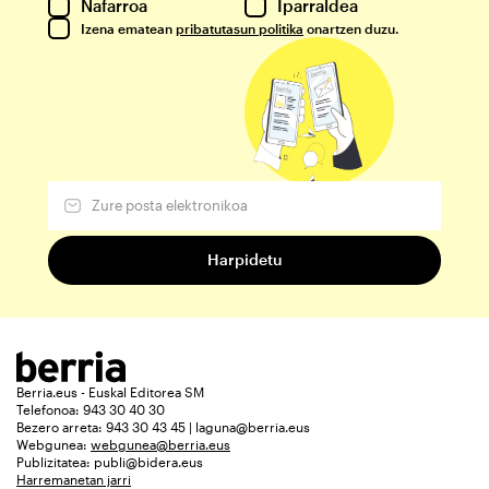
Nafarroa
Iparraldea
Izena ematean
pribatutasun politika
onartzen duzu.
Berria.eus - Euskal Editorea SM
Telefonoa: 943 30 40 30
Bezero arreta: 943 30 43 45 | laguna@berria.eus
Webgunea:
webgunea@berria.eus
Publizitatea:
publi@bidera.eus
Harremanetan jarri