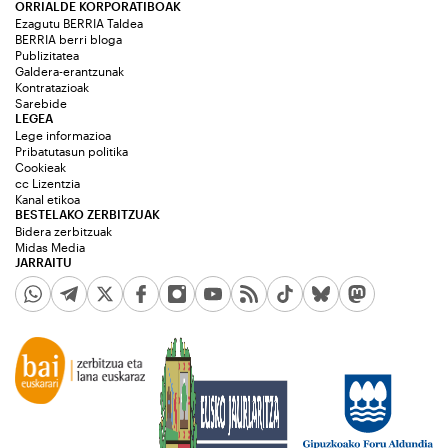
ORRIALDE KORPORATIBOAK
Ezagutu BERRIA Taldea
BERRIA berri bloga
Publizitatea
Galdera-erantzunak
Kontratazioak
Sarebide
LEGEA
Lege informazioa
Pribatutasun politika
Cookieak
cc Lizentzia
Kanal etikoa
BESTELAKO ZERBITZUAK
Bidera zerbitzuak
Midas Media
JARRAITU