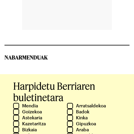
NABARMENDUAK
Harpidetu Berriaren
buletinetara
Mendia
Arratsaldekoa
Goizekoa
Badok
Astekaria
Kinka
Kazetaritza
Gipuzkoa
Bizkaia
Araba