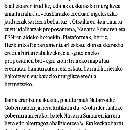
koalizioaren irudiko, udalak euskarazko murgiltzea
amaitu nahi du, «euskarazko ereduan ingelesezko
jarduerak sartzera behartuz». Otsailaren 4an onartu
zuen udalbatzak proposamena, Navarra Sumaren eta
PSNren aldeko botoekin. Plataformak, berriz,
Hezkuntza Departamentuari eskatu zion euskarazko
eredua hirian zabaltzeko, eta «gutxieneko
proposamen bat» egin zion: Iruñeko mapa lau
eremutan banatu zuten, eta eskatu barruti horietako
bakoitzean euskarazko murgiltze eredua
bermatzeko.
Baina erantzuna ikusita, plataformak Nafarroako
Gobernuaren jarrera kritikatu du: «Nola uler daiteke
gobernu aurrerakoi batek Navarra Sumaren jarrera
bera edo okerragoa ahalbidetzea?». Eta kezkaz hartu