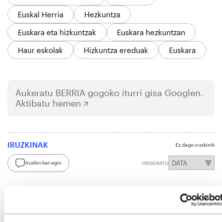
Euskal Herria
Hezkuntza
Euskara eta hizkuntzak
Euskara hezkuntzan
Haur eskolak
Hizkuntza ereduak
Euskara
Aukeratu
BERRIA
gogoko iturri gisa Googlen.
Aktibatu hemen
IRUZKINAK
Ez dago iruzkinik
Iruzkin bat egin
ORDENATU