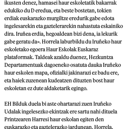
ikusten denez, hamasei haur eskoletatik bakarrak
edukiko du D eredua, eta beste bostetan, tokien
erdiak euskarazko murgiltze eredurik gabe edota
ingelesarekin eta gaztelerarekin nahastuta eskainiko
dira. Iruñea erdia, hegoaldean bizi dena, ia lekurik
gabe geratu da». Horrela laburbildu du Iruñeko haur
eskoletako egoera Haur Eskolak Euskaraz
plataformak. Taldeak azaldu duenez, Hezkuntza
Departamentuak dagoeneko osatuta dauka Iruñeko
haur eskolen mapa, ofizialki jakinarazi ez badu ere,
eta haiek zuzenean kudeatzen dituzten bost haur
eskoletan ez dute aldaketarik egingo.
EH Bilduk duela bi aste ohartarazi zuen Iruñeko
Udalak ingelesezko ekintzak ere sartu nahi dituela
Printzearen Harresi haur eskolan egiten den
euskarazko eta gaztelerazko jardunean. Horrela,