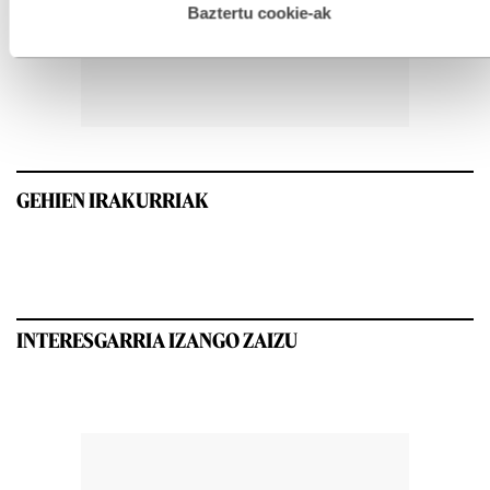
esplizitua ematen diguzu.
Gehiago irakurri
Baztertu cookie-ak
GEHIEN IRAKURRIAK
INTERESGARRIA IZANGO ZAIZU