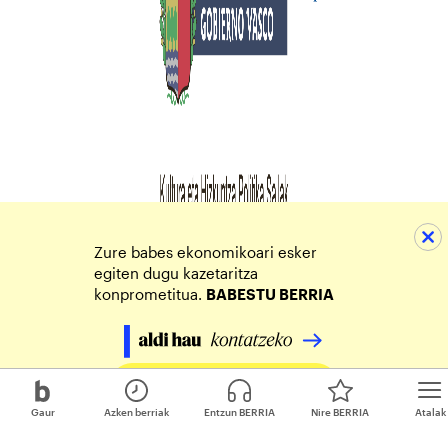
Zure babes ekonomikoari esker
egiten dugu kazetaritza
konprometitua.
BABESTU BERRIA
Egin zure ekarpena
Gaur
Azken berriak
Entzun BERRIA
Nire BERRIA
Atalak