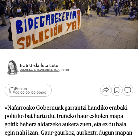
Irati Urdalleta Lete
2021EKO OTSAILAREN 10A
00:00
Entzun
00:00:00
00:00:00
«Nafarroako Gobernuak garrantzi handiko erabaki
politiko bat hartu du. Iruñeko haur eskolen mapa
goitik behera aldatzeko aukera zuen, eta ez du hala
egin nahi izan. Gaur-gaurkoz, aurkeztu dugun mapan