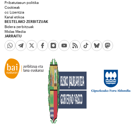
Pribatutasun politika
Cookieak
cc Lizentzia
Kanal etikoa
BESTELAKO ZERBITZUAK
Bidera zerbitzuak
Midas Media
JARRAITU