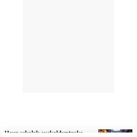
Haur eskolak euskalduntzeko