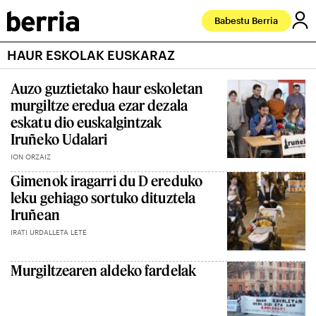
Babestu Berria
HAUR ESKOLAK EUSKARAZ
Auzo guztietako haur eskoletan
murgiltze eredua ezar dezala
eskatu dio euskalgintzak
Iruñeko Udalari
ION ORZAIZ
Gimenok iragarri du D ereduko
leku gehiago sortuko dituztela
Iruñean
IRATI URDALLETA LETE
Murgiltzearen aldeko fardelak