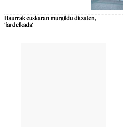
Haurrak euskaran murgildu ditzaten,
'fardelkada'