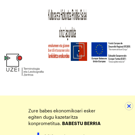
Zure babes ekonomikoari esker
egiten dugu kazetaritza
konprometitua.
BABESTU BERRIA