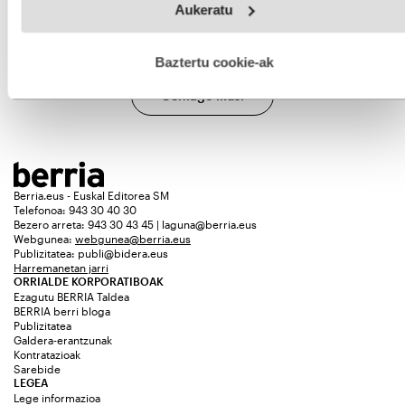
Aukeratu
fitxategiak erabiltzen ditu. Zure esperientzia eta zerbitzuak
hobetzeko asmoz, cookie teknologiaz baliatzen gara. Ohar
hau onartuz gero, teknologia hori erabiltzeko baimen
esplizitua ematen diguzu.
Gehiago irakurri
Baztertu cookie-ak
Gehiago ikusi
Berria.eus - Euskal Editorea SM
Telefonoa: 943 30 40 30
Bezero arreta: 943 30 43 45 | laguna@berria.eus
Webgunea:
webgunea@berria.eus
Publizitatea:
publi@bidera.eus
Harremanetan jarri
ORRIALDE KORPORATIBOAK
Ezagutu BERRIA Taldea
BERRIA berri bloga
Publizitatea
Galdera-erantzunak
Kontratazioak
Sarebide
LEGEA
Lege informazioa