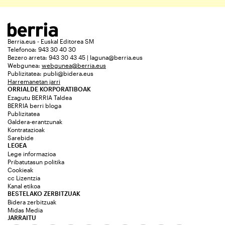
Berria.eus - Euskal Editorea SM
Telefonoa: 943 30 40 30
Bezero arreta: 943 30 43 45 | laguna@berria.eus
Webgunea:
webgunea@berria.eus
Publizitatea:
publi@bidera.eus
Harremanetan jarri
ORRIALDE KORPORATIBOAK
Ezagutu BERRIA Taldea
BERRIA berri bloga
Publizitatea
Galdera-erantzunak
Kontratazioak
Sarebide
LEGEA
Lege informazioa
Pribatutasun politika
Cookieak
cc Lizentzia
Kanal etikoa
BESTELAKO ZERBITZUAK
Bidera zerbitzuak
Midas Media
JARRAITU