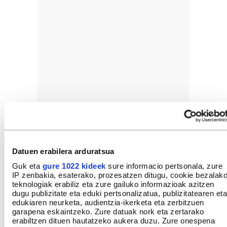
Datuen erabilera arduratsua
Guk eta
gure 1022 kideek
sure informacio pertsonala, zure
IP zenbakia, esaterako, prozesatzen ditugu, cookie bezalak
GEHIEN IRAKURRIAK
teknologiak erabiliz eta zure gailuko informazioak azitzen
dugu publizitate eta eduki pertsonalizatua, publizitatearen eta
edukiaren neurketa, audientzia-ikerketa eta zerbitzuen
garapena eskaintzeko. Zure datuak nork eta zertarako
erabiltzen dituen hautatzeko aukera duzu. Zure onespena