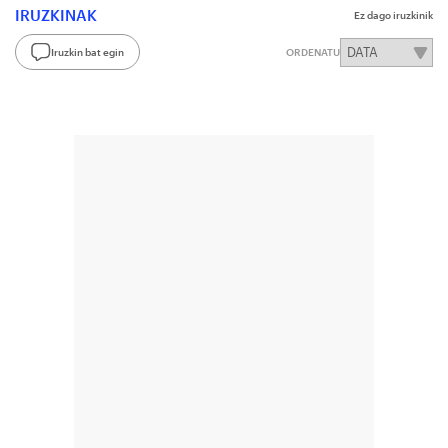
IRUZKINAK
Ez dago iruzkinik
Iruzkin bat egin
ORDENATU