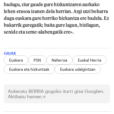
badugu, ziur gaude gure hizkuntzaren aurkako
lehen erasoa izanen dela herrian. Argi utzi beharra
dugu euskara gure herriko hizkuntza ere badela. Ez
bakarrik guregatik; baita gure lagun, bizilagun,
senide eta seme-alabengatik ere».
GAIAK
Euskara
PSN
Nafarroa
Euskal Herria
Euskara eta hizkuntzak
Euskara udalgintzan
Aukeratu
BERRIA
gogoko iturri gisa Googlen.
Aktibatu hemen