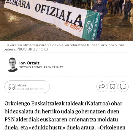
Euskararen ofizialtasunaren aldeko elkarretaratzea Iruñean, artxiboko irudi
batean. IÑIGO URIZ / FOKU
Ion Orzaiz
2023KO ABENDUAREN 7A
13:42
Entzun
00:00:00
00:00:00
Orkoiengo Euskaltzaleak taldeak (Nafarroa) ohar
bidez salatu du herriko udala gobernatzen duen
PSN alderdiak euskararen ordenantza moldatu
duela, eta «edukiz hustu» duela araua. «Orkoienen