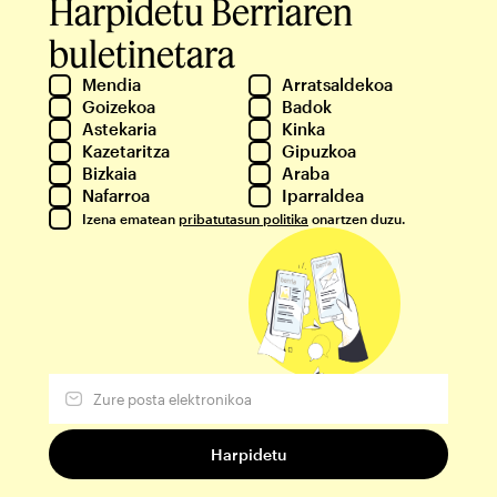
Harpidetu Berriaren
buletinetara
Mendia
Arratsaldekoa
Goizekoa
Badok
Astekaria
Kinka
Kazetaritza
Gipuzkoa
Bizkaia
Araba
Nafarroa
Iparraldea
Izena ematean
pribatutasun politika
onartzen duzu.