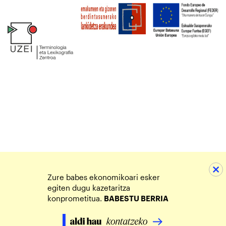
Zure babes ekonomikoari esker
egiten dugu kazetaritza
konprometitua.
BABESTU BERRIA