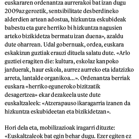
euskararen ordenantza aurrerakoi bat izan dugu
2009az geroztik, sentsibilitate desberdineko
alderdien artean adostua, hizkuntza eskubideak
babestu eta gure herriko bi hizkuntza nagusien
arteko bizikidetza bermatu izan duena», azaldu
dute oharrean. Udal gobernuak, ordea, euskara
eskakizun guztiak erauzi dituela salatu dute. «Arlo
guztiei eragiten die: kultura, eskolaz kanpoko
jarduerak, haur eskola, aurrez aurreko eta idatzizko
arreta, lantalde organikoa...». Ordenantza berriak
euskara «herriko eguneroko bizitzatik
desagertzea» ekar dezakeela uste dute
euskaltzaleek: «Atzerapauso ikaragarria izanen da
hizkuntza eskubideetan eta bizikidetzan».
Hori dela eta, mobilizazioak iragarri dituzte:
«Euskaltzaleok bat egin behar dugu. Ezer egiten ez