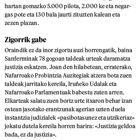
hartan gomazko 5.000 pilota, 2.000 ke eta negar-
gas pote eta 130 bala jaurti zituzten kalean eta
zezen plazan.
Zigorrik gabe
Oraindik ez da inor zigortu auzi horrengatik, baina
Sanferminak 78 gogoan taldeak urteak daramatza
justizia eskatzen. Joan den hilabetean, erraterako,
Nafarroako Probintzia Auzitegiak atzera bota zuen
taldeak jarritako kereila, Iruñeko Udalak eta
Nafarroako Parlamentuak babestu zuten arren.
Elkarteak salatu zuen bortz urte itxaron behar izan
ostean jasotako erantzunak agerian uzten duela
instantzia judizialek «pasibotasunez eta utzikeriaz»
jokatu dutela kereila horren harira: «Justizia geldoa
bada, ez da justizia».