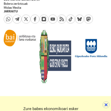
Bidera zerbitzuak
Midas Media
JARRAITU
Zure babes ekonomikoari esker