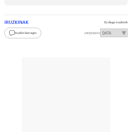
IRUZKINAK
Ez dago iruzkinik
Iruzkin bat egin
ORDENATU