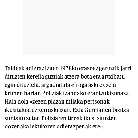
Taldeak adierazi zuen 1978ko erasoez geroztik jarri
dituzten kereila guztiak atzera bota eta artxibatu
egin dituztela, argudiatuta «froga aski ez zela
krimen hartan Poliziak izandako erantzukizunaz».
Hala nola «zezen plazan milaka pertsonak
ikusitakoa ez zen aski izan. Ezta Germanen bizitza
suntsitu zuten Poliziaren tiroak ikusi zituzten
dozenaka lekukoren adierazpenak ere».