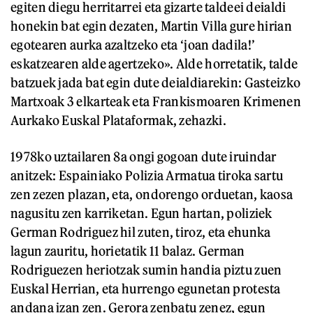
egiten diegu herritarrei eta gizarte taldeei deialdi
honekin bat egin dezaten, Martin Villa gure hirian
egotearen aurka azaltzeko eta ‘joan dadila!’
eskatzearen alde agertzeko». Alde horretatik, talde
batzuek jada bat egin dute deialdiarekin: Gasteizko
Martxoak 3 elkarteak eta Frankismoaren Krimenen
Aurkako Euskal Plataformak, zehazki.
1978ko uztailaren 8a ongi gogoan dute iruindar
anitzek: Espainiako Polizia Armatua tiroka sartu
zen zezen plazan, eta, ondorengo orduetan, kaosa
nagusitu zen karriketan. Egun hartan, poliziek
German Rodriguez hil zuten, tiroz, eta ehunka
lagun zauritu, horietatik 11 balaz. German
Rodriguezen heriotzak sumin handia piztu zuen
Euskal Herrian, eta hurrengo egunetan protesta
andana izan zen. Gerora zenbatu zenez, egun