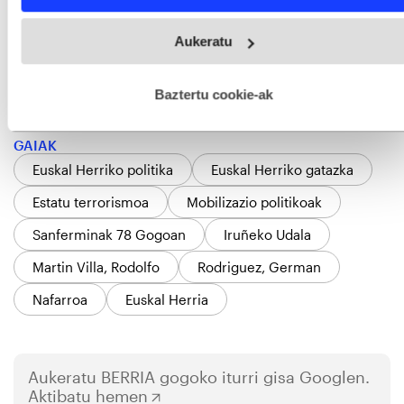
Webgune honek cookie propioak eta hirugarrenen cookie-
Aukeratu
fitxategiak erabiltzen ditu. Zure esperientzia eta zerbitzuak
hobetzeko asmoz, cookie teknologiaz baliatzen gara. Ohar
hau onartuz gero, teknologia hori erabiltzeko baimen
esplizitua ematen diguzu.
Gehiago irakurri
Baztertu cookie-ak
GAIAK
Euskal Herriko politika
Euskal Herriko gatazka
Estatu terrorismoa
Mobilizazio politikoak
Sanferminak 78 Gogoan
Iruñeko Udala
Martin Villa, Rodolfo
Rodriguez, German
Nafarroa
Euskal Herria
Aukeratu
BERRIA
gogoko iturri gisa Googlen.
Aktibatu hemen