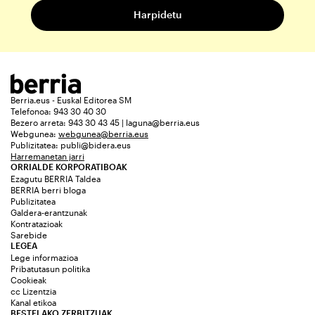
Berria.eus - Euskal Editorea SM
Telefonoa: 943 30 40 30
Bezero arreta: 943 30 43 45 | laguna@berria.eus
Webgunea:
webgunea@berria.eus
Publizitatea:
publi@bidera.eus
Harremanetan jarri
ORRIALDE KORPORATIBOAK
Ezagutu BERRIA Taldea
BERRIA berri bloga
Publizitatea
Galdera-erantzunak
Kontratazioak
Sarebide
LEGEA
Lege informazioa
Pribatutasun politika
Cookieak
cc Lizentzia
Kanal etikoa
BESTELAKO ZERBITZUAK