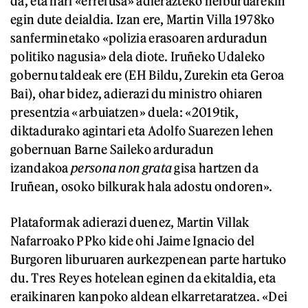
da, eta hari «errefusa» adierazteko helburuarekin
egin dute deialdia. Izan ere, Martin Villa 1978ko
sanferminetako «polizia erasoaren arduradun
politiko nagusia» dela diote. Iruñeko Udaleko
gobernu taldeak ere (EH Bildu, Zurekin eta Geroa
Bai), ohar bidez, adierazi du ministro ohiaren
presentzia «arbuiatzen» duela: «2019tik,
diktadurako agintari eta Adolfo Suarezen lehen
gobernuan Barne Saileko arduradun
izandakoa
persona non grata
gisa hartzen da
Iruñean, osoko bilkurak hala adostu ondoren».
Plataformak adierazi duenez, Martin Villak
Nafarroako PPko kide ohi Jaime Ignacio del
Burgoren liburuaren aurkezpenean parte hartuko
du. Tres Reyes hotelean eginen da ekitaldia, eta
eraikinaren kanpoko aldean elkarretaratzea. «Dei