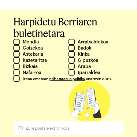
Harpidetu Berriaren
buletinetara
Mendia
Arratsaldekoa
Goizekoa
Badok
Astekaria
Kinka
Kazetaritza
Gipuzkoa
Bizkaia
Araba
Nafarroa
Iparraldea
Izena ematean
pribatutasun politika
onartzen duzu.