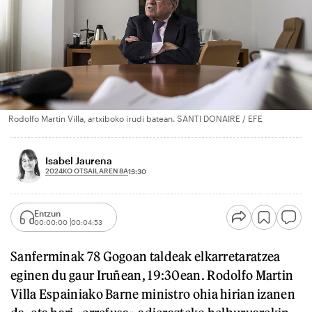
Rodolfo Martin Villa, artxiboko irudi batean. SANTI DONAIRE / EFE
Isabel Jaurena
2024KO OTSAILAREN 8A
13:30
Entzun
00:00:00
00:04:53
Sanferminak 78 Gogoan taldeak elkarretaratzea
eginen du gaur Iruñean, 19:30ean. Rodolfo Martin
Villa Espainiako Barne ministro ohia hirian izanen