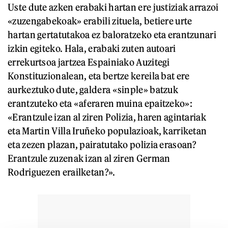
Uste dute azken erabaki hartan ere justiziak arrazoi
«zuzengabekoak» erabili zituela, betiere urte
hartan gertatutakoa ez baloratzeko eta erantzunari
izkin egiteko. Hala, erabaki zuten autoari
errekurtsoa jartzea Espainiako Auzitegi
Konstituzionalean, eta bertze kereila bat ere
aurkeztuko dute, galdera «sinple» batzuk
erantzuteko eta «aferaren muina epaitzeko»:
«Erantzule izan al ziren Polizia, haren agintariak
eta Martin Villa Iruñeko populazioak, karriketan
eta zezen plazan, pairatutako polizia erasoan?
Erantzule zuzenak izan al ziren German
Rodriguezen erailketan?».